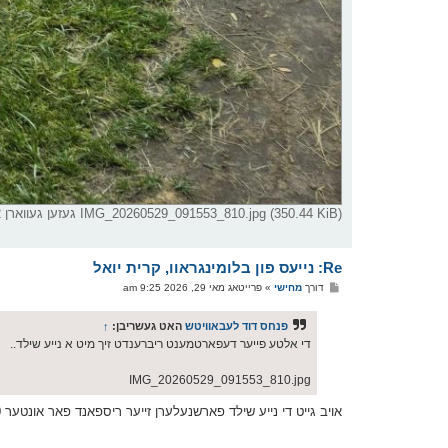
IMG_20260529_091553_810.jpg (350.44 KiB) געזען געווארן 2722 מאל
Re: נייעס פון בלומינגראוו, קרית יואל
פ
דורך
מחישי
»
פרייטאג מאי 29, 2026 9:25 am
א
ו
ס
פנחס דוד לעבאוויטש
האט געשריבן:
↑
ט
די אלטע פייער דעפארטמענט ריברענדט זיך מיט א נייע שילד..
IMG_20260529_091553_810.jpg
אויב גייט די נייע שילד פארשנעלערן זייער ריספאנד פאר אונטער 20 מינוט, מיין איך אז סאיז א גוטע זאך....