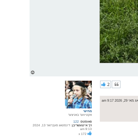
צ
ו
ר
2
י
ק
א
ר
2, 2026 9:17 am
ו
י
ף
מחישי
אקטיווער באניצער
פאוסטס:
122
זיך איינגעשריבן:
דינסטאג פעברואר 13, 2024
9:13 am
x 172