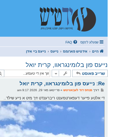
שנעלע לינקס
FAQ
היים
אידטיש פארומס
נייעס
נייעס ביי אידן
נייעס פון בלומינגראוו, קרית יואל
שרייב פאוסט
Re: נייעס פון בלומינגראוו, קרית יואל
פ
דורך
פנחס דוד לעבאוויטש
»
פרייטאג מאי 29, 2026 9:17 am
א
ו
די אלטע פייער דעפארטמענט ריברענדט זיך מיט א נייע שילד..
ס
ט