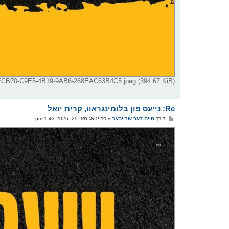
C76B45D_061ECB70-C9E5-4B19-9AB6-268EAC63B4C5.jpeg (394.67 KiB
Re: נייעס פון בלומינגראוו, קרית יואל
פ
דורך
חיים דער שרייבער
»
פרייטאג מאי 29, 2026 1:43 pm
א
ו
ס
ט