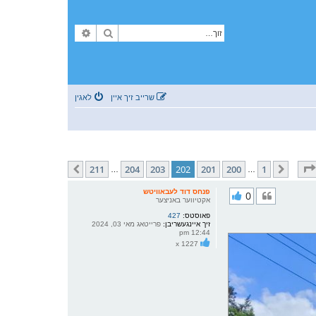
זוך
פארגעשריטענע זוך
שרייב זיך איין
לאגין
211
211
204
203
202
201
200
1
פריערדיגע
קומענדיגע
…
…
פנחס דוד לעבאוויטש
0
אקטיווער באניצער
פאוסטס:
427
זיך איינגעשריבן:
פרייטאג מאי 03, 2024
12:44 pm
x 1227