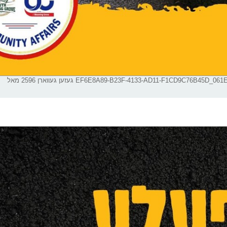
EF6E8A89-B23F-4133-AD11-F1CD9) געזען געווארן 2596 מאל