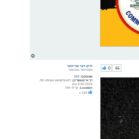
צ
ו
ר
חיים דער שרייבער
0
י
אקטיווער באניצער
ק
פאוסטס:
395
א
זיך איינגעשריבן:
דאנערשטאג אוגוסט 08,
ר
2024 6:30 pm
ו
Location:
קרית יואל
י
x 230
ף