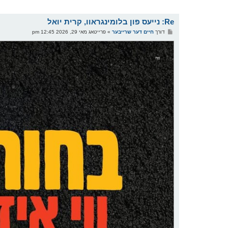
Re: נייעס פון בלומינגראוו, קרית יואל
פ
דורך
חיים דער שרייבער
»
פרייטאג מאי 29, 2026 12:45 pm
א
ו
ס
ט