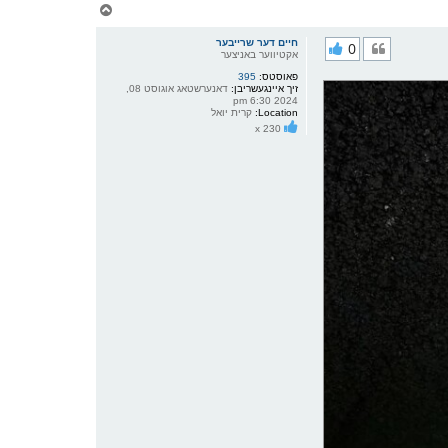
צ
ו
ר
חיים דער שרייבער
0
י
אקטיווער באניצער
ק
פאוסטס:
395
א
זיך איינגעשריבן:
דאנערשטאג אוגוסט 08,
ר
2024 6:30 pm
ו
Location:
קרית יואל
י
x 230
ף