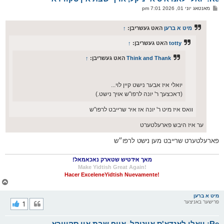
ו
פ
מאנטאג יוני 01, 2026 7:01 pm
י
א
ף
ו
ס
מיט א ברען
האט געשריבן:
↑
ט
totty
האט געשריבן:
↑
Think and Thank
האט געשריבן:
↑
יואלי איז אבער נישט קיין לוי...
(דאכצעך ר' יונה לרפו"ש אויך נישט.)
וואס איז מיט ר' יונה אז איר שרייבט לרפו"ש
ער איז היבש פארעלטערט
פארעלטערט שרייבט מען נישט לרפו״ש
מאך אידטיש שטארק נאכאמאל!
!Make Yidtish Great Again
!Hacer ExceleneYidtish Nuevamente
צ
ו
ר
מיט א ברען
פרישער באניצער
1
י
ק
א
Re: יואלי לאנדא'ס אייניקל, אויף שבת אין סקווירא
ר