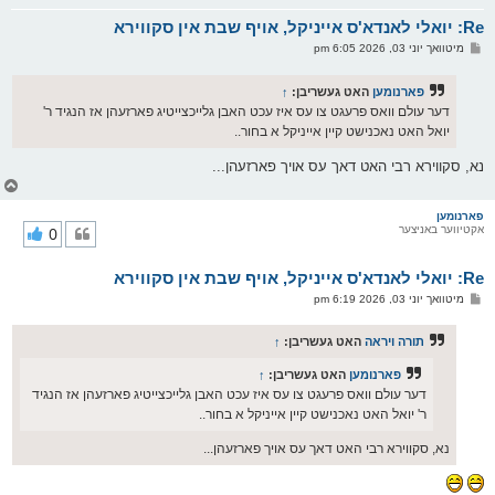
א
Re: יואלי לאנדא'ס אייניקל, אויף שבת אין סקווירא
ר
ו
פ
מיטוואך יוני 03, 2026 6:05 pm
י
א
ף
ו
ס
פארנומען
האט געשריבן:
↑
ט
דער עולם וואס פרעגט צו עס איז עכט האבן גלייכצייטיג פארזעהן אז הנגיד ר'
יואל האט נאכנישט קיין אייניקל א בחור..
נא, סקווירא רבי האט דאך עס אויך פארזעהן...
צ
ו
ר
פארנומען
אקטיווער באניצער
0
י
ק
א
Re: יואלי לאנדא'ס אייניקל, אויף שבת אין סקווירא
ר
ו
פ
מיטוואך יוני 03, 2026 6:19 pm
י
א
ף
ו
ס
תורה ויראה
האט געשריבן:
↑
ט
פארנומען
האט געשריבן:
↑
דער עולם וואס פרעגט צו עס איז עכט האבן גלייכצייטיג פארזעהן אז הנגיד
ר' יואל האט נאכנישט קיין אייניקל א בחור..
נא, סקווירא רבי האט דאך עס אויך פארזעהן...