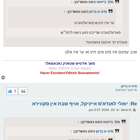
מלך בייוואז
האט געשריבן:
↑
מיט א ברען
האט געשריבן:
↑
ער איז היבש פארעלטערט
פארעלטערט שרייבט מען נישט לרפו״ש
ווענדט זיך אינעם צושטאנד
אויב עפעס איז מיט אים חיץ אז ער איז אלט
מאך אידטיש שטארק נאכאמאל!
!Make Yidtish Great Again
!Hacer ExceleneYidtish Nuevamente
צ
ו
ר
מיט א ברען
פרישער באניצער
1
י
ק
א
Re: יואלי לאנדא'ס אייניקל, אויף שבת אין סקווירא
ר
ו
פ
מיטוואך יוני 03, 2026 5:57 pm
י
א
ף
ו
ס
מלך בייוואז
האט געשריבן:
↑
ט
מיט א ברען
האט געשריבן:
↑