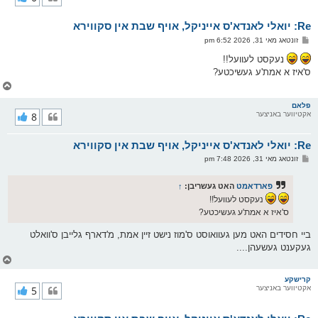
ק
א
Re: יואלי לאנדא'ס אייניקל, אויף שבת אין סקווירא
ר
ו
פ
זונטאג מאי 31, 2026 6:52 pm
י
א
ף
ו
נעקסט לעוועל!!
ס
ס'איז א אמת'ע געשיכטע?
ט
צ
ו
ר
פלאם
אקטיווער באניצער
8
י
ק
א
Re: יואלי לאנדא'ס אייניקל, אויף שבת אין סקווירא
ר
ו
פ
זונטאג מאי 31, 2026 7:48 pm
י
א
ף
ו
ס
פארדאמט
האט געשריבן:
↑
ט
נעקסט לעוועל!!
ס'איז א אמת'ע געשיכטע?
ביי חסידים האט מען געוואוסט ס'מוז נישט זיין אמת, מ'דארף גלייבן ס'וואלט
געקענט געשעהן....
צ
ו
ר
קרישקע
אקטיווער באניצער
5
י
ק
א