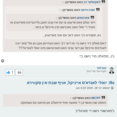
ס
לאקאלער רב
האט געשריבן:
↑
ט
תורה ויראה
האט געשריבן:
↑
פארנומען
האט געשריבן:
↑
דער עולם וואס פרעגט צו עס איז עכט האבן גלייכצייטיג פארזעהן אז
הנגיד ר' יואל האט נאכנישט קיין אייניקל א בחור..
נא, סקווירא רבי האט דאך עס אויך פארזעהן...
דאס פאלט דיר נישט ביי אז דער רבי האט געהייסן געבן אן עלי' פאר יונה
לאנדא'ס אייניקל און דער גבאי האט פארטוישט מיט יואלי לאנדא???
ניין, ספ'אלט מיר נישט ביי
צ
ו
ר
וואוילער
אקטיווער שרייבער
1
י
ק
א
Re: יואלי לאנדא'ס אייניקל, אויף שבת אין סקווירא
ר
ו
פ
זונטאג יוני 28, 2026 3:20 am
י
א
ף
ו
ס
MCITP
האט געשריבן:
↑
ט
האסט שוין געשריבן די מעשה אויף אייוועלט און מהאט עס געמעקט.
כ'פארשטיי נישט די פארגלייך