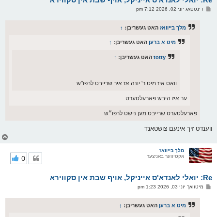
ו
פ
דינסטאג יוני 02, 2026 7:12 pm
י
א
ף
ו
ס
מלך בייוואז
האט געשריבן:
↑
ט
מיט א ברען
האט געשריבן:
↑
totty
האט געשריבן:
↑
וואס איז מיט ר' יונה אז איר שרייבט לרפו"ש
ער איז היבש פארעלטערט
פארעלטערט שרייבט מען נישט לרפו״ש
ווענדט זיך אינעם צושטאנד
צ
ו
ר
מלך בייוואז
אקטיווער באניצער
0
י
ק
א
Re: יואלי לאנדא'ס אייניקל, אויף שבת אין סקווירא
ר
ו
פ
מיטוואך יוני 03, 2026 1:23 pm
י
א
ף
ו
ס
מיט א ברען
האט געשריבן:
↑
ט