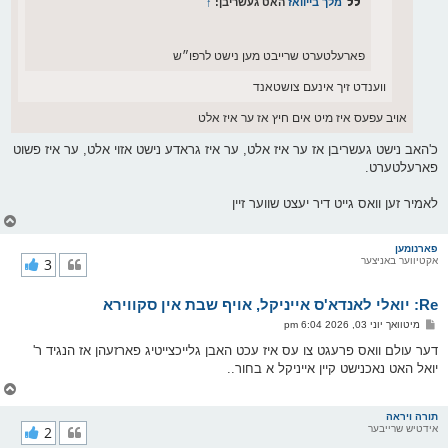
מלך בייוואז
האט געשריבן:
↑
פארעלטערט שרייבט מען נישט לרפו״ש
ווענדט זיך אינעם צושטאנד
אויב עפעס איז מיט אים חיץ אז ער איז אלט
כ'האב נישט געשריבן אז ער איז אלט, ער איז גראדע נישט אזוי אלט, ער איז פשוט
פארעלטערט.
לאמיר זען וואס גייט דיר יעצט שווער זיין
צ
ו
ר
פארנומען
אקטיווער באניצער
3
י
ק
א
Re: יואלי לאנדא'ס אייניקל, אויף שבת אין סקווירא
ר
ו
פ
מיטוואך יוני 03, 2026 6:04 pm
י
א
ף
ו
דער עולם וואס פרעגט צו עס איז עכט האבן גלייכצייטיג פארזעהן אז הנגיד ר'
ס
יואל האט נאכנישט קיין אייניקל א בחור..
ט
צ
ו
ר
תורה ויראה
אידטיש שרייבער
2
י
ק