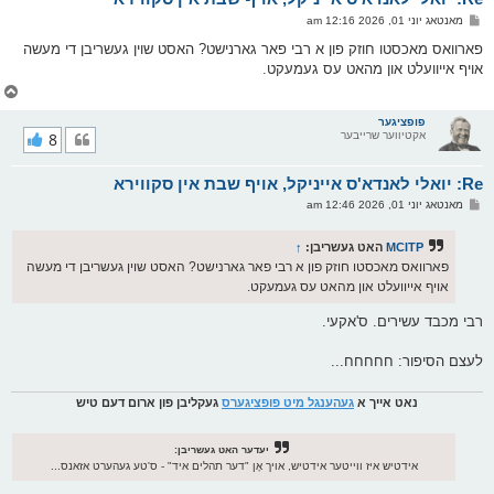
ו
פ
מאנטאג יוני 01, 2026 12:16 am
י
א
ף
ו
פארוואס מאכסטו חוזק פון א רבי פאר גארנישט? האסט שוין געשריבן די מעשה
ס
אויף אייוועלט און מהאט עס געמעקט.
ט
צ
ו
ר
פופציגער
אקטיווער שרייבער
8
י
ק
א
Re: יואלי לאנדא'ס אייניקל, אויף שבת אין סקווירא
ר
ו
פ
מאנטאג יוני 01, 2026 12:46 am
י
א
ף
ו
ס
MCITP
האט געשריבן:
↑
ט
פארוואס מאכסטו חוזק פון א רבי פאר גארנישט? האסט שוין געשריבן די מעשה
אויף אייוועלט און מהאט עס געמעקט.
רבי מכבד עשירים. ס'אקעי.
לעצם הסיפור: חחחחח...
נאט אייך א
געהענגל מיט פופציגערס
געקליבן פון ארום דעם טיש
יעדער האט געשריבן:
אידטיש איז ווייטער אידטיש, אויך אָן "דער תהלים איד" - ס'טע געהערט אזאנס...