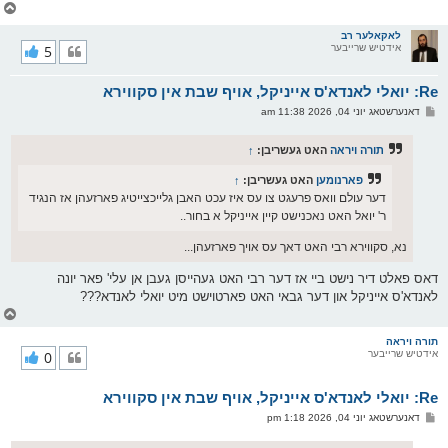
צ
ו
ר
לאקאלער רב
אידטיש שרייבער
5
י
ק
א
Re: יואלי לאנדא'ס אייניקל, אויף שבת אין סקווירא
ר
ו
פ
דאנערשטאג יוני 04, 2026 11:38 am
י
א
ף
ו
ס
תורה ויראה
האט געשריבן:
↑
ט
פארנומען
האט געשריבן:
↑
דער עולם וואס פרעגט צו עס איז עכט האבן גלייכצייטיג פארזעהן אז הנגיד
ר' יואל האט נאכנישט קיין אייניקל א בחור..
נא, סקווירא רבי האט דאך עס אויך פארזעהן...
דאס פאלט דיר נישט ביי אז דער רבי האט געהייסן געבן אן עלי' פאר יונה
לאנדא'ס אייניקל און דער גבאי האט פארטוישט מיט יואלי לאנדא???
צ
ו
ר
תורה ויראה
אידטיש שרייבער
0
י
ק
א
Re: יואלי לאנדא'ס אייניקל, אויף שבת אין סקווירא
ר
ו
פ
דאנערשטאג יוני 04, 2026 1:18 pm
י
א
ף
ו