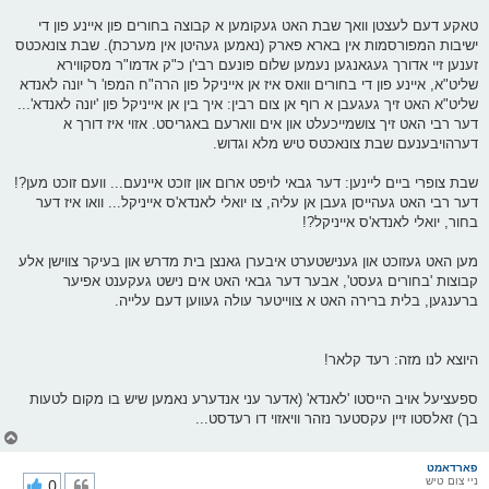
טאקע דעם לעצטן וואך שבת האט געקומען א קבוצה בחורים פון איינע פון די
ישיבות המפורסמות אין בארא פארק (נאמען געהיטן אין מערכת). שבת צונאכטס
זענען זיי אדורך געגאנגען נעמען שלום פונעם רבי'ן כ"ק אדמו"ר מסקווירא
שליט"א, איינע פון די בחורים וואס איז אן אייניקל פון הרה"ח המפו' ר' יונה לאנדא
שליט"א האט זיך געגעבן א רוף אן צום רבין: איך בין אן אייניקל פון 'יונה לאנדא'...
דער רבי האט זיך צושמייכעלט און אים ווארעם באגריסט. אזוי איז דורך א
דערהויבענעם שבת צונאכטס טיש מלא וגדוש.
שבת צופרי ביים ליינען: דער גבאי לויפט ארום און זוכט איינעם... וועם זוכט מען?!
דער רבי האט געהייסן געבן אן עליה, צו יואלי לאנדא'ס אייניקל... וואו איז דער
בחור, יואלי לאנדא'ס אייניקל?!
מען האט געזוכט און גענישטערט איבערן גאנצן בית מדרש און בעיקר צווישן אלע
קבוצות 'בחורים געסט', אבער דער גבאי האט אים נישט געקענט אפיער
ברענגען, בלית ברירה האט א צווייטער עולה געווען דעם עלייה.
היוצא לנו מזה: רעד קלאר!
ספעציעל אויב הייסטו 'לאנדא' (אדער עני אנדערע נאמען שיש בו מקום לטעות
בך) זאלסטו זיין עקסטער נזהר וויאזוי דו רעדסט...
צ
ו
ר
פארדאמט
ניי צום טיש
0
י