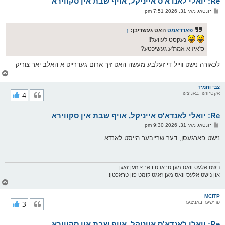
Re: יואלי לאנדא'ס אייניקל, אויף שבת אין סקווירא
ר
ו
פ
זונטאג מאי 31, 2026 7:51 pm
י
א
ף
ו
ס
פארדאמט
האט געשריבן:
↑
ט
נעקסט לעוועל!!
ס'איז א אמת'ע געשיכטע?
לכאורה נישט ווייל די זעלבע מעשה האט זיך ארום געדרייט א האלב יאר צוריק
צ
ו
ר
צבי וחמיד
אקטיווער באניצער
4
י
ק
א
Re: יואלי לאנדא'ס אייניקל, אויף שבת אין סקווירא
ר
ו
פ
זונטאג מאי 31, 2026 9:30 pm
י
א
ף
ו
נישט פארגעסן, דער שרייבער הייסט לאנדא.....
ס
ט
נישט אלעס וואס מען טראכט דארף מען זאגן.
און נישט אלעס וואס מען זאגט קומט פון טראכטן!
צ
ו
ר
MCITP
פרישער באניצער
3
י
ק
א
Re: יואלי לאנדא'ס אייניקל, אויף שבת אין סקווירא
ר