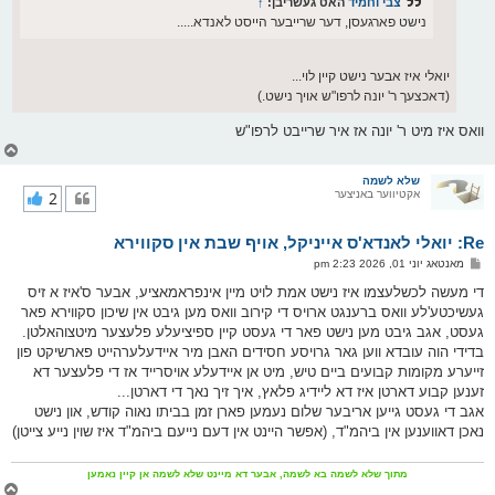
צבי וחמיד
האט געשריבן:
↑
נישט פארגעסן, דער שרייבער הייסט לאנדא.....
יואלי איז אבער נישט קיין לוי...
(דאכצעך ר' יונה לרפו"ש אויך נישט.)
וואס איז מיט ר' יונה אז איר שרייבט לרפו"ש
צ
ו
ר
שלא לשמה
אקטיווער באניצער
2
י
ק
א
Re: יואלי לאנדא'ס אייניקל, אויף שבת אין סקווירא
ר
ו
פ
מאנטאג יוני 01, 2026 2:23 pm
י
א
ף
ו
די מעשה לכשלעצמו איז נישט אמת לויט מיין אינפראמאציע, אבער ס'איז א זיס
ס
געשיכטע'לע וואס ברענגט ארויס די קירוב וואס מען גיבט אין שיכון סקווירא פאר
ט
געסט, אגב גיבט מען נישט פאר די געסט קיין ספיציעלע פלעצער מיטצוהאלטן.
בדידי הוה עובדא ווען גאר גרויסע חסידים האבן מיר איידעלערהייט פארשיקט פון
זייערע מקומות קבועים ביים טיש, מיט אן איידעלע אויסרייד אז די פלעצער דא
זענען קבוע דארטן איז דא ליידיג פלאץ, איך זיך נאך די דארטן...
אגב די געסט גייען אריבער שלום נעמען פארן זמן בביתו נאוה קודש, און נישט
נאכן דאווענען אין ביהמ"ד, (אפשר היינט אין דעם נייעם ביהמ"ד איז שוין נייע צייטן)
מתוך שלא לשמה בא לשמה, אבער דא מיינט שלא לשמה אן קיין נאמען
צ