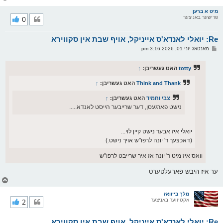
ו
ר
מיט א ברען
פרישער באניצער
0
י
ק
א
Re: יואלי לאנדא'ס אייניקל, אויף שבת אין סקווירא
ר
ו
פ
מאנטאג יוני 01, 2026 3:16 pm
י
א
ף
ו
ס
totty
האט געשריבן:
↑
ט
Think and Thank
האט געשריבן:
↑
צבי וחמיד
האט געשריבן:
↑
נישט פארגעסן, דער שרייבער הייסט לאנדא.....
יואלי איז אבער נישט קיין לוי...
(דאכצעך ר' יונה לרפו"ש אויך נישט.)
וואס איז מיט ר' יונה אז איר שרייבט לרפו"ש
ער איז היבש פארעלטערט
צ
ו
ר
מלך בייוואז
אקטיווער באניצער
2
י
ק
א
Re: יואלי לאנדא'ס אייניקל, אויף שבת אין סקווירא
ר