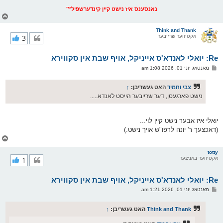
נאנסענס איז נישט קיין קינדערשפיל™
צ
ו
ר
Think and Thank
אקטיווער שרייבער
3
י
ק
א
Re: יואלי לאנדא'ס אייניקל, אויף שבת אין סקווירא
ר
ו
פ
מאנטאג יוני 01, 2026 1:08 am
י
א
ף
ו
ס
צבי וחמיד
האט געשריבן:
↑
ט
נישט פארגעסן, דער שרייבער הייסט לאנדא.....
יואלי איז אבער נישט קיין לוי...
(דאכצעך ר' יונה לרפו"ש אויך נישט.)
צ
ו
ר
totty
אקטיווער באניצער
1
י
ק
א
Re: יואלי לאנדא'ס אייניקל, אויף שבת אין סקווירא
ר
ו
פ
מאנטאג יוני 01, 2026 1:21 am
י
א
ף
ו
ס
Think and Thank
האט געשריבן:
↑
ט