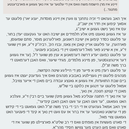
זיינע איז מרן הישמח משה וואס אין די עלטער ער איז נאך געווען א פארברענטע
מתנגד...)
איך האב געהאט די זכיה נתחנך צו ווערן אין זיינע מוסדות, יענע יאר‘ן פלעגט ער
אסאך קימען אין חדר אין ישב"ק,
עס איז נאך נישט געווען א ישיב"ג,
ער איז געווען נאענט מיט אלע תלמידים און ישיבה האט ער געקענט יעדן בחור,
ער פלעגט כסדר קימען אין ישיבה דאוונען, פארלערנען מוסר, סתם שמעוסן,
פארהערן, ער פלעגט אריין קאכן אין צאנז, ובניו הק', רביה"ק זי"ע, און זיין שווער
זי"ע, אין א שיינע פאר מאל דערמאנט זיין די באבובע פעטער,
ער פלעגט כמעט יעדע דרשה דערמאנען א ענין פון שווער ז"ל, (ער איז געווען
דער איינגיצגסטער, פון מיינע מלמדים, מגידי שיעור, וואס האבן דערמאנט די
ברך משה זצ"ל),
ער פלעגט רעדן מיט א פייער פון די הייליגע שיטה הקדושה,
מנהגים פלעגט זיין געציילטע באבובע מנהגים וואס איך געדענק יעצט איז געווען
ביים שבת התוועדות, איז געווען א גאנצע עבודה ביים מאכן די אייער צוויבל,
אמאל פלעגט ער זינגען אין כלוקנו ביי של"ש,
מאכן די קנויטן חנוכה, אין נאך,
ער איז נאך די חתונה עטליכע מאל געווען מיט'ן שווער ביים רבי'ן זי"ע, וועלכע
האט געזאגט, "ער וועט האבן ער וועט האבן האבן קינדער",
איך האב אמאל געהערט אז די רבי די ברך משה זצ"ל האט געזאגט ביי די קידוש
פון די ערשטע טאכטער ער איז ברור אז עס וועט זיין נאך א קינד די פעטער האט
געזאגט צוויי מאל,
די סארט מעשיות אין מופתים וואס די רב שליט"א פארציילט פון שווער איז די
סארט וואס מען הערט מער צווישן חסידי מהר"א.