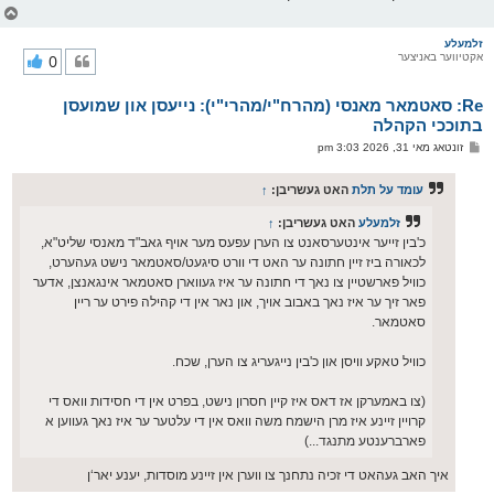
צ
ו
ר
זלמעלע
אקטיווער באניצער
0
י
ק
א
Re: סאטמאר מאנסי (מהרח"י/מהרי"י): נייעסן און שמועסן
ר
ו
בתוככי הקהלה
י
פ
זונטאג מאי 31, 2026 3:03 pm
ף
א
ו
ס
עומד על תלת
האט געשריבן:
↑
ט
זלמעלע
האט געשריבן:
↑
כ'בין זייער אינטערסאנט צו הערן עפעס מער אויף גאב"ד מאנסי שליט"א,
לכאורה ביז זיין חתונה ער האט די וורט סיגעט/סאטמאר נישט געהערט,
כוויל פארשטיין צו נאך די חתונה ער איז געווארן סאטמאר אינגאנצן, אדער
פאר זיך ער איז נאך באבוב אויך, און נאר אין די קהילה פירט ער ריין
סאטמאר.
כוויל טאקע וויסן און כ'בין נייגעריג צו הערן, שכח.
(צו באמערקן אז דאס איז קיין חסרון נישט, בפרט אין די חסידות וואס די
קרויין זיינע איז מרן הישמח משה וואס אין די עלטער ער איז נאך געווען א
פארברענטע מתנגד...)
איך האב געהאט די זכיה נתחנך צו ווערן אין זיינע מוסדות, יענע יאר‘ן