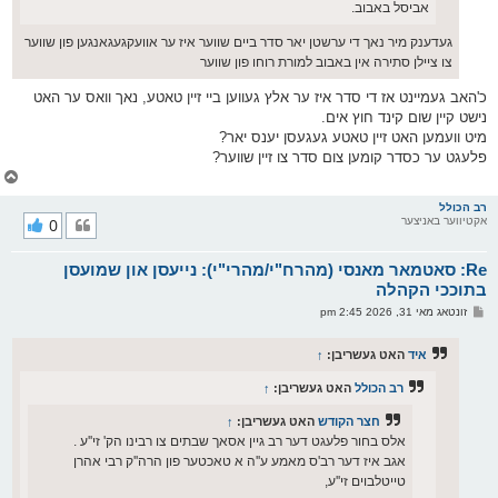
אביסל באבוב.
געדענק מיר נאך די ערשטן יאר סדר ביים שווער איז ער אוועקגעגאנגען פון שווער
צו ציילן סתירה אין באבוב למורת רוחו פון שווער
כ'האב געמיינט אז די סדר איז ער אלץ געווען ביי זיין טאטע, נאך וואס ער האט
נישט קיין שום קינד חוץ אים.
מיט וועמען האט זיין טאטע געגעסן יענס יאר?
פלעגט ער כסדר קומען צום סדר צו זיין שווער?
צ
ו
ר
רב הכולל
אקטיווער באניצער
0
י
ק
א
Re: סאטמאר מאנסי (מהרח"י/מהרי"י): נייעסן און שמועסן
ר
ו
בתוככי הקהלה
י
פ
זונטאג מאי 31, 2026 2:45 pm
ף
א
ו
ס
איד
האט געשריבן:
↑
ט
רב הכולל
האט געשריבן:
↑
חצר הקודש
האט געשריבן:
↑
אלס בחור פלעגט דער רב גיין אסאך שבתים צו רבינו הק' זי''ע .
אגב איז דער רב'ס מאמע ע''ה א טאכטער פון הרה''ק רבי אהרן
טייטלבוים זי''ע,