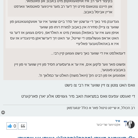
בקיצור דער רב איז אויפגעוואקסן מיט באבוב און סאטמאר.
און היינט צוטאגס פירט זיך דער רב מער ווייניגער סאטמאר ווארפט
אריין אביסל באבוב.
געדענק מיר נאך די ערשטן יאר סדר ביים שווער איז ער אוועקגעגאנגען פון
שווער צו ציילן סתירה אין באבוב למורת רוחו פון שווער
אויפן וועג איז ער באפאלן געווארן מיט א האלדאפ, ניסים געווען אז דער גוי
האט אראפ געשלעפט די שייטל, ער האט זיך דערשראקן מיינענדיג אז עס
איז א באהאלטענער פאליציי
דעמאלסט איז די שווער נאך נישט געווען קיין רבי...
ופשוט פאר ווער ס'קען אים, איז ער א גרעסערע חסיד פון זיין שווער ווי פון זיין
באבובע פעטער,
אפגעזען אז פון רבינו הק' (ויואל משה) האלט ער כמלאך ה'.
וואס האט צוטון צו זיין שווער איז רבי צו נישט
די זאגסט עפעס וואס במציאות האב מיר געוויסט אלע יארן פארקערט
רב הכולל, א שייינע טיטול פאר א כולל יונגערמאן
צ
ו
ר
איד
אקטיווער שרייבער
0
י
ק
א
ר