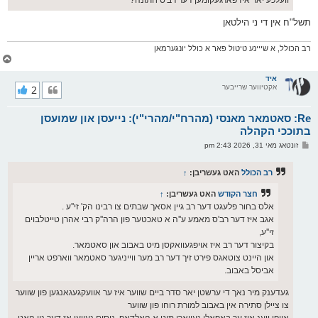
תשל"ח אין די ני הילטאן
רב הכולל, א שייינע טיטול פאר א כולל יונגערמאן
צ
ו
ר
איד
אקטיווער שרייבער
2
י
ק
א
Re: סאטמאר מאנסי (מהרח"י/מהרי"י): נייעסן און שמועסן
ר
ו
בתוככי הקהלה
י
פ
זונטאג מאי 31, 2026 2:43 pm
ף
א
ו
ס
רב הכולל
האט געשריבן:
↑
ט
חצר הקודש
האט געשריבן:
↑
אלס בחור פלעגט דער רב גיין אסאך שבתים צו רבינו הק' זי''ע .
אגב איז דער רב'ס מאמע ע''ה א טאכטער פון הרה''ק רבי אהרן טייטלבוים
זי''ע,
בקיצור דער רב איז אויפגעוואקסן מיט באבוב און סאטמאר.
און היינט צוטאגס פירט זיך דער רב מער ווייניגער סאטמאר ווארפט אריין
אביסל באבוב.
געדענק מיר נאך די ערשטן יאר סדר ביים שווער איז ער אוועקגעגאנגען פון שווער
צו ציילן סתירה אין באבוב למורת רוחו פון שווער