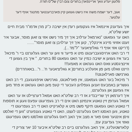
פלעגן יעדע וואך אריינפארן בחורים צום רבי'ן של"ס תורה.
אגב, דער ישמח משה איז נישט געווען קיין פארברענטער מתנגד אויף דער
עלטער.
איך געדענק איינמאל איז געקומען רעדן אין ישיבה כ"ק מרן אדמו"ר מבית חיים
יושע שליט"א,
האט ער געזאגט "נארמאל ערלויב איך זיך מיר נישט אזוי צו זאגן מוסר, אבער איר
זענט אזויווי מיינע איינקליך, קען איך זיך ערלויבן צו זאגן מוסר"......
(דריקט אזוי אויף די גאליציאנער "ל"מד...),
די רבי האט ארויסגעברענגט מיט א פייער ווי ווען ער האט געלערנט ביי ר' מיכאל
בער איז געווען א ישיבה כמיין ער האט געזאגט 80 בחורים, " איך בין געווען די
איינציגסטע וואס האט געהאט א מאמע!!!
היינט וואלט מען פון אזעלכע בחורים( א גאליציאנער ח‘.. ר'...באאחררים)
גארנישט פארלאנגט!!
ר‘ מיכאל בער האט געמאנט, אין פארלאנגט, גארנישט אויפגעגעבן, די רב האט
געשריגן באמבעס זענען געפלויגן העכער די קעפ מען האט געהאט א פחד מען
איז געזעצן און געלערנט,
איך דערמאן זיך שרייבנדיג אז די רב שליט"א האט אמאל דערציילט אז ער האט
אמאל גערופן זיין טאטע אינמיטן האט אים די רב געפרעגט עפעס וועגן א תוספות
די טאטע האט געזאגט תיקף פשט מיט א קלארקייט האט די רב געפרעגט די
טאטע, ווען האסטו דאס געלערנט לעצט, האט די טאטע גענפערט "ווען די זאלסט
וויסן אינטער וואס פאר א מצב איך האב דאס געלערנט וואלסטו נישט געפרעגט
וואזוי איך געדענק עס,
קלארשטעלינג, איך האב געלערנט ביים רב שליט"א איבער 10 יאר צוריק די