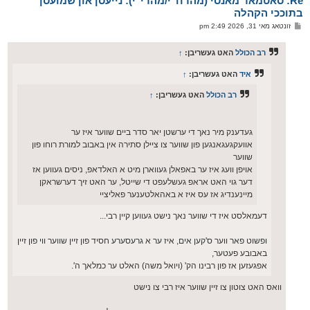
Re: סאטמאר מאנסי (מהרח"י/מהרי"י): נייעסן און שמועסן
ו
בתוככי הקהלה
י
פ
זונטאג מאי 31, 2026 2:49 pm
ף
א
ו
ס
רב הכולל
האט געשריבן:
↑
ט
איד
האט געשריבן:
↑
רב הכולל
האט געשריבן:
↑
געדענק מיר נאך די ערשטן יאר סדר ביים שווער איז ער
אוועקגעגאנגען פון שווער צו ציילן סתירה אין באבוב למורת רוחו פון
שווער
אויפן וועג איז ער באפאלן געווארן מיט א האלדאפ, ניסים געווען אז
דער גוי האט אראפ געשלעפט די שייטל, ער האט זיך דערשראקן
מיינענדיג אז עס איז א באהאלטענער פאליציי
דעמאלסט איז די שווער נאך נישט געווען קיין רבי...
ופשוט פאר ווער ס'קען אים, איז ער א גרעסערע חסיד פון זיין שווער ווי פון זיין
באבובע פעטער,
אפגעזען אז פון רבינו הק' (ויואל משה) האלט ער כמלאך ה'.
וואס האט צוטון צו זיין שווער איז רבי צו נישט