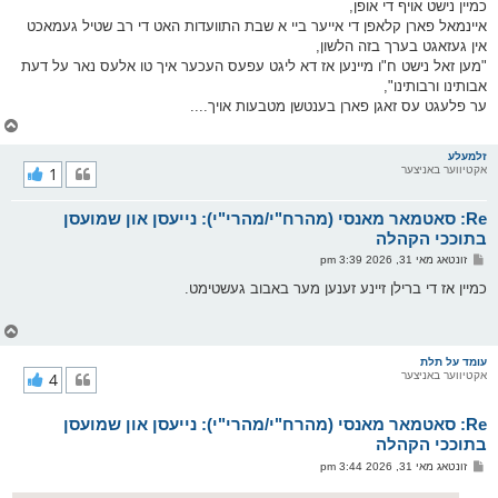
כמיין נישט אויף די אופן,
איינמאל פארן קלאפן די אייער ביי א שבת התוועדות האט די רב שטיל געמאכט
אין געזאגט בערך בזה הלשון,
"מען זאל נישט ח"ו מיינען אז דא ליגט עפעס העכער איך טו אלעס נאר על דעת
אבותינו ורבותינו",
ער פלעגט עס זאגן פארן בענטשן מטבעות אויך....
צ
ו
ר
זלמעלע
אקטיווער באניצער
1
י
ק
א
Re: סאטמאר מאנסי (מהרח"י/מהרי"י): נייעסן און שמועסן
ר
ו
בתוככי הקהלה
י
פ
זונטאג מאי 31, 2026 3:39 pm
ף
א
ו
כמיין אז די ברילן זיינע זענען מער באבוב געשטימט.
ס
ט
צ
ו
ר
עומד על תלת
אקטיווער באניצער
4
י
ק
א
Re: סאטמאר מאנסי (מהרח"י/מהרי"י): נייעסן און שמועסן
ר
ו
בתוככי הקהלה
י
פ
זונטאג מאי 31, 2026 3:44 pm
ף
א
ו