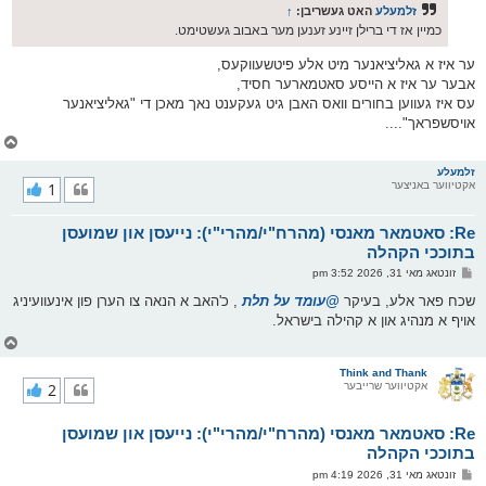
ס
זלמעלע
האט געשריבן:
↑
ט
כמיין אז די ברילן זיינע זענען מער באבוב געשטימט.
ער איז א גאליציאנער מיט אלע פיטשעווקעס,
אבער ער איז א הייסע סאטמארער חסיד,
עס איז געווען בחורים וואס האבן גיט געקענט נאך מאכן די "גאליציאנער
אויסשפראך"....
צ
ו
ר
זלמעלע
אקטיווער באניצער
1
י
ק
א
Re: סאטמאר מאנסי (מהרח"י/מהרי"י): נייעסן און שמועסן
ר
ו
בתוככי הקהלה
י
פ
זונטאג מאי 31, 2026 3:52 pm
ף
א
ו
שכח פאר אלע, בעיקר
@עומד על תלת
, כ'האב א הנאה צו הערן פון אינעוועיניג
ס
אויף א מנהיג און א קהילה בישראל.
ט
צ
ו
ר
Think and Thank
אקטיווער שרייבער
2
י
ק
א
Re: סאטמאר מאנסי (מהרח"י/מהרי"י): נייעסן און שמועסן
ר
ו
בתוככי הקהלה
י
פ
זונטאג מאי 31, 2026 4:19 pm
ף