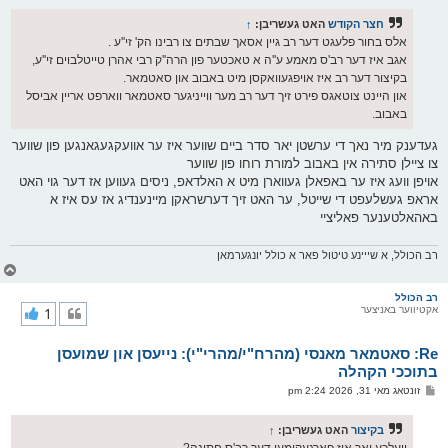
ו
ס
חצר הקודש
האט געשריבן:
↑
ט
אלס בחור פלעגט דער רב גיין אסאך שבתים צו רבינו הק' זי''ע .
אגב איז דער רב'ס מאמע ע''ה א טאכטער פון הרה''ק רבי אהרן טייטלבוים זי''ע,
בקיצור דער רב איז אויפגעוואקסן מיט באבוב און סאטמאר.
און היינט צוטאגס פירט זיך דער רב מער ווייניגער סאטמאר ווארפט אריין אביסל
באבוב.
געדענק מיר נאך די ערשטן יאר סדר ביים שווער איז ער אוועקגעגאנגען פון שווער
צו ציילן סתירה אין באבוב למורת רוחו פון שווער
אויפן וועג איז ער באפאלן געווארן מיט א האלדאפ, ניסים געווען אז דער גוי האט
אראפ געשלעפט די שייטל, ער האט זיך דערשראקן מיינענדיג אז עס איז א
באהאלטענער פאליציי
רב הכולל, א שייינע טיטול פאר א כולל יונגערמאן
צ
ו
ר
רב הכולל
אקטיווער באניצער
1
י
ק
א
Re: סאטמאר מאנסי (מהרח"י/מהרי"י): נייעסן און שמועסן
ר
ו
בתוככי הקהלה
י
פ
זונטאג מאי 31, 2026 2:24 pm
ף
א
ו
ס
בקיצור
האט געשריבן:
↑
ט
וועלכע יאר איז פארגעקומען דער רב'ס חתונה?