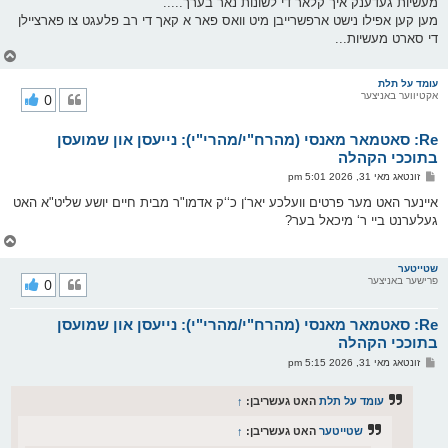
מעשיות געדענק איך קלאר די לשונות נאר בערך.....
מען קען אפילו נישט ארפשרייבן מיט וואס פאר א קאך די רב פלעגט צו פארציילן
די סארט מעשיות...
צ
ו
ר
עומד על תלת
אקטיווער באניצער
0
י
ק
א
Re: סאטמאר מאנסי (מהרח"י/מהרי"י): נייעסן און שמועסן
ר
ו
בתוככי הקהלה
י
פ
זונטאג מאי 31, 2026 5:01 pm
ף
א
ו
איינער האט מער פרטים וועלכע יאר‘ן כ‘‘ק אדמו"ר מבית חיים יושע שליט"א האט
ס
געלערנט ביי ר‘ מיכאל בער?
ט
צ
ו
ר
שטייטער
פרישער באניצער
0
י
ק
א
Re: סאטמאר מאנסי (מהרח"י/מהרי"י): נייעסן און שמועסן
ר
ו
בתוככי הקהלה
י
פ
זונטאג מאי 31, 2026 5:15 pm
ף
א
ו
ס
עומד על תלת
האט געשריבן:
↑
ט
שטייטער
האט געשריבן:
↑