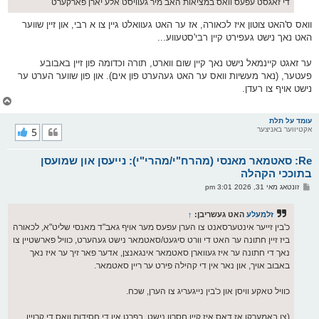
די זאגסט עפעס וואס במציאות האב מיר געוויסט אלע יארן פארקערט
וואס ס'האט צוטון איז לכאורה, אז ער האט געוואלט גיין צו א רבי, און זיין שווער
האט נאך נישט געפירט קיין רבי'סטעווע...
ער זאגט קיינמאל נישט נאך קיין שום ווארט, תורה וכדומה פון זיין באבובע
פעטער, (נאר מעשיות וואס ער האט געהערט פון אים). און פון שווער הערט ער
נישט אויף צו רעדן.
צ
ו
ר
עומד על תלת
אקטיווער באניצער
5
י
ק
א
Re: סאטמאר מאנסי (מהרח"י/מהרי"י): נייעסן און שמועסן
ר
ו
בתוככי הקהלה
י
פ
זונטאג מאי 31, 2026 3:01 pm
ף
א
ו
ס
זלמעלע
האט געשריבן:
↑
ט
כ'בין זייער אינטערסאנט צו הערן עפעס מער אויף גאב"ד מאנסי שליט"א, לכאורה
ביז זיין חתונה ער האט די וורט סיגעט/סאטמאר נישט געהערט, כוויל פארשטיין צו
נאך די חתונה ער איז געווארן סאטמאר אינגאנצן, אדער פאר זיך ער איז נאך
באבוב אויך, און נאר אין די קהילה פירט ער ריין סאטמאר.
כוויל טאקע וויסן און כ'בין נייגעריג צו הערן, שכח.
(צו באמערקן אז דאס איז קיין חסרון נישט, בפרט אין די חסידות וואס די קרויין