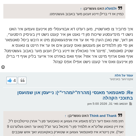
א
ו
ס
זלמעלע
האט געשריבן:
↑
ט
כמיין אז די ברילן זיינע זענען מער באבוב געשטימט.
איך פרוביר צו פארשטיין, מען רעדט דא אבוויעסלי פון איינעם וועמען איר האט
נישט די מינדעסטע שייכות פון די נאנט און איר קענט נישט זיין בעיסיק היסטערי,
און דאך, שוין נאכן הערן סיי אז ער איז אויפגעוואקסן מיט א היבש ביסל סאטמאר
און סיי פון תלמידים און מענטשן וואס קענען אים אז ער איז היינט צו טאגס א
שטיק סאטמאר, 'מיינט' איר נאכאלץ אז זיינע ברילן זענען מער באבוב געשטימט?
אויף וואס ארויף מיינט איר אזוי? אויף וואס באזירט איר אייער בליק אויף די ברילן
פון איינעם וואס איר קענט נישט אפילו אפס קצהו?
צ
ו
ר
עומד על תלת
אקטיווער באניצער
4
י
ק
א
Re: סאטמאר מאנסי (מהרח"י/מהרי"י): נייעסן און שמועסן
ר
ו
בתוככי הקהלה
י
פ
זונטאג מאי 31, 2026 5:00 pm
ף
א
ו
ס
Think and Thank
האט געשריבן:
↑
ט
חוץ מזה וואס דער רב'ס מאמע איז געווען א טאכטער פון ר' אהרן טייטלבוים ז"ל,
איז זיין טאטע שליט"א א תלמיד פון ר' מיכאל בער זצ"ל (וואו ער האט געלערנט 9
יאר!). אין נייטרא איז סאטמאר געווען א שטארק באקאנטע זאך אזש שובבים