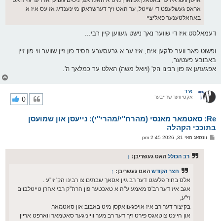
אויפן וועג איז ער באפאלן געווארן מיט א האלדאפ, ניסים געווען אז דער גוי האט
אראפ געשלעפט די שייטל, ער האט זיך דערשראקן מיינענדיג אז עס איז א
באהאלטענער פאליציי
דעמאלסט איז די שווער נאך נישט געווען קיין רבי...
ופשוט פאר ווער ס'קען אים, איז ער א גרעסערע חסיד פון זיין שווער ווי פון זיין
באבובע פעטער,
אפגעזען אז פון רבינו הק' (ויואל משה) האלט ער כמלאך ה'.
צ
ו
ר
איד
אקטיווער שרייבער
0
י
ק
א
Re: סאטמאר מאנסי (מהרח"י/מהרי"י): נייעסן און שמועסן
ר
ו
בתוככי הקהלה
י
פ
זונטאג מאי 31, 2026 2:45 pm
ף
א
ו
ס
רב הכולל
האט געשריבן:
↑
ט
חצר הקודש
האט געשריבן:
↑
אלס בחור פלעגט דער רב גיין אסאך שבתים צו רבינו הק' זי''ע .
אגב איז דער רב'ס מאמע ע''ה א טאכטער פון הרה''ק רבי אהרן טייטלבוים
זי''ע,
בקיצור דער רב איז אויפגעוואקסן מיט באבוב און סאטמאר.
און היינט צוטאגס פירט זיך דער רב מער ווייניגער סאטמאר ווארפט אריין