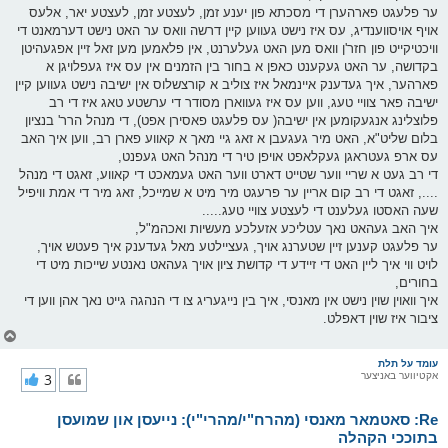
ער פלעגט פארהערן די מסכתא פון יענע זמן, לעצטע זמן, לעצטע יאר, אלעס
אויף אויסווענדיג, עס איז נישט געווען קיין דרשה וואס ער האט נישט דערמאנט די
וויכטיקייט פון חזר'ן וואס מען האט געלערנט, אין פלאמען מען זאל זיין אפגעהיטן
בקדושה, ער האט געקענט כאפן א בחור בין הזמנים אין עס איז געפלויגן א
פארהער, איך געדענק איינמאל איז צוליב א קורצשלוס אין ישיבה נישט געווען קיין
ישיבה פאר צוויי טעג, ווען עס איז געווארן מסודר די ערשטע טאג איז די רב
פלוצלינג אנגעקומען אין ישיבה( עס פלעגט פאסירן אפט), די מנהל הרר' בנציון
בלום שליט"א, האט מיר געגעבן א זאג גיי מאך א קאווע פארן רב, ווען איך האב
עס ארפ געטראגן געקלאפט אויפן טיר די מנהל האט געפנט,
די רב געט א שריי ווער שטייט דארט ווער האט געמאכט די קאווע, זאגט די מנהל
...., זאגט די רב קום אריין ער פרעגט מיר מיט א שמייכל, זאג מיר די אמת וויפיל
שעה האסטו געלענט די לעצטע צוויי טעג.....
איך האב געהאט נאך עטליכע אזעלכע מעשיות ואכהמ"ל,
ער פלעגט קענען זיין שטערנג אויך, געציילטע מאל געדענק איך פעטש אויך,
לויט ווי איך ליין האט די זיידע די קדושת ציון אויך געהאט נאנטע שייכות מיט די
בחורים,
איך וואוין שוין נישט אין מאנסי, איך בין נייגעריג צו די הנהגה גייט נאך אהן ווען די
ציבור איז שוין דאפלט.
צ
ו
ר
עומד על תלת
אקטיווער באניצער
3
י
ק
א
Re: סאטמאר מאנסי (מהרח"י/מהרי"י): נייעסן און שמועסן
ר
ו
בתוככי הקהלה
י