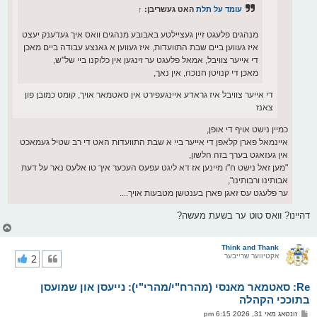
עומד על תלת
האט געשריבן:
↑
מנהגים פלעגט זיין געציילטע באבובע מנהגים וואס איך געדענק יעצט
איז געווען ביים שבת התוועדות, איז געווען א גאנצע עבודה ביים מאכן
די אייער צוויבל, אמאל פלעגט ער זינגען אין כלוקנו ביי של"ש,
מאכן די קנויטן חנוכה, אין נאך,
די אייער צוויבל איז גראדע איינגעפירט אין סאטמאר אויך, קומט כמובן פון
צאנז
כמיין נישט אויף די אופן,
איינמאל פארן קלאפן די אייער ביי א שבת התוועדות האט די רב שטיל געמאכט
אין געזאגט בערך בזה הלשון,
"מען זאל נישט ח"ו מיינען אז דא ליגט עפעס העכער איך טו אלעס נאר על דעת
אבותינו ורבותינו",
ער פלעגט עס זאגן פארן בענטשן מטבעות אויך....
דהיינו? וואס טוט ער בשעת מעשה?
צ
ו
ר
Think and Thank
אקטיווער שרייבער
2
י
ק
א
Re: סאטמאר מאנסי (מהרח"י/מהרי"י): נייעסן און שמועסן
ר
ו
בתוככי הקהלה
י
פ
זונטאג מאי 31, 2026 6:15 pm
ף