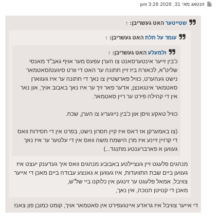
פ
זונטאג מאי 31, 2026 3:28 pm
ף
א
ו
ס
שטייטער
האט געשריבן:
↑
ט
עומד על תלת
האט געשריבן:
↑
זלמעלע
האט געשריבן:
↑
כ'בין זייער אינטערסאנט צו הערן עפעס מער אויף גאב"ד מאנסי
שליט"א, לכאורה ביז זיין חתונה ער האט די וורט סיגעט/סאטמאר
נישט געהערט, כוויל פארשטיין צו נאך די חתונה ער איז געווארן
סאטמאר אינגאנצן, אדער פאר זיך ער איז נאך באבוב אויך, און נאר
אין די קהילה פירט ער ריין סאטמאר.
כוויל טאקע וויסן און כ'בין נייגעריג צו הערן, שכח.
(צו באמערקן אז דאס איז קיין חסרון נישט, בפרט אין די חסידות וואס
די קרויין זיינע איז מרן הישמח משה וואס אין די עלטער ער איז נאך
געווען א פארברענטע מתנגד...)
מנהגים פלעגט זיין געציילטע באבובע מנהגים וואס איך געדענק יעצט איז
געווען ביים שבת התוועדות, איז געווען א גאנצע עבודה ביים מאכן די אייער
צוויבל, אמאל פלעגט ער זינגען אין כלוקנו ביי של"ש,
מאכן די קנויטן חנוכה, אין נאך,
די אייער צוויבל איז גראדע איינגעפירט אין סאטמאר אויך, קומט כמובן פון צאנז