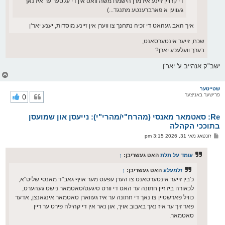
די קרויין זיינע איז מרן הישמח משה וואס אין די עלטער ער איז נאך
געווען א פארברענטע מתנגד...)
איך האב געהאט די זכיה נתחנך צו ווערן אין זיינע מוסדות, יענע יאר‘ן
שכח, זייער אינטערסאנט,
בערך וועלעכע יארן?
ישב"ק אנהייב ע' יאר‘ן
צ
ו
ר
שטייטער
פרישער באניצער
0
י
ק
א
Re: סאטמאר מאנסי (מהרח"י/מהרי"י): נייעסן און שמועסן
ר
ו
בתוככי הקהלה
י
פ
זונטאג מאי 31, 2026 3:15 pm
ף
א
ו
ס
עומד על תלת
האט געשריבן:
↑
ט
זלמעלע
האט געשריבן:
↑
כ'בין זייער אינטערסאנט צו הערן עפעס מער אויף גאב"ד מאנסי שליט"א,
לכאורה ביז זיין חתונה ער האט די וורט סיגעט/סאטמאר נישט געהערט,
כוויל פארשטיין צו נאך די חתונה ער איז געווארן סאטמאר אינגאנצן, אדער
פאר זיך ער איז נאך באבוב אויך, און נאר אין די קהילה פירט ער ריין
סאטמאר.