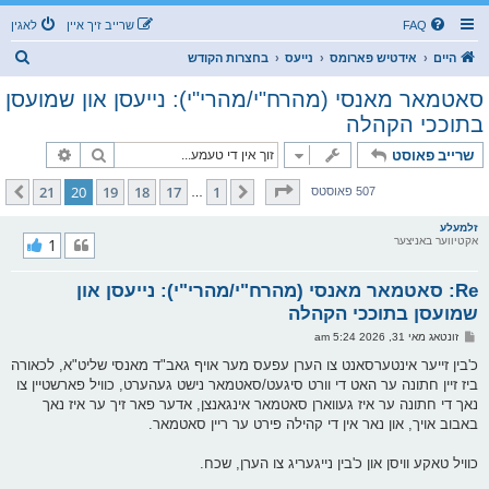
FAQ
שרייב זיך איין
לאגין
ז
היים
אידטיש פארומס
נייעס
בחצרות הקודש
ו
סאטמאר מאנסי (מהרח"י/מהרי"י): נייעסן און שמועסן
ך
בתוככי הקהלה
זוך
פארגעשרי
שרייב פאוסט
בלאט
20
פון
21
21
20
19
18
17
1
פריערדיגע
קומענדיגע
507 פאוסטס
…
זלמעלע
אקטיווער באניצער
1
Re: סאטמאר מאנסי (מהרח"י/מהרי"י): נייעסן און
שמועסן בתוככי הקהלה
פ
זונטאג מאי 31, 2026 5:24 am
א
ו
כ'בין זייער אינטערסאנט צו הערן עפעס מער אויף גאב"ד מאנסי שליט"א, לכאורה
ס
ביז זיין חתונה ער האט די וורט סיגעט/סאטמאר נישט געהערט, כוויל פארשטיין צו
ט
נאך די חתונה ער איז געווארן סאטמאר אינגאנצן, אדער פאר זיך ער איז נאך
באבוב אויך, און נאר אין די קהילה פירט ער ריין סאטמאר.
כוויל טאקע וויסן און כ'בין נייגעריג צו הערן, שכח.