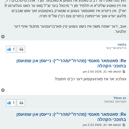
חוץ מזה וואס דער רב'ס מאמע איז געווען א טאכטער פון ר' אהרן טייטלבוים ז"ל,
ס
איז זיין טאטע שליט"א א תלמיד פון ר' מיכאל בער זצ"ל (וואו ער האט געלערנט 9
ט
יאר!). אין נייטרא איז סאטמאר געווען א שטארק באקאנטע זאך אזש שובבים
פלעגן יעדע וואך אריינפארן בחורים צום רבי'ן של"ס תורה.
אגב, דער ישמח משה איז נישט געווען קיין פארברענטער מתנגד אויף דער
עלטער.
צ
ו
ר
בקיצור
אידטיש שרייבער
1
י
ק
א
Re: סאטמאר מאנסי (מהרח"י/מהרי"י): נייעסן און שמועסן
ר
ו
בתוככי הקהלה
י
פ
זונטאג מאי 31, 2026 2:04 pm
ף
א
ו
וועלכע יאר איז פארגעקומען דער רב'ס חתונה?
ס
ט
צ
ו
ר
רב הכולל
אקטיווער באניצער
1
י
ק
א
Re: סאטמאר מאנסי (מהרח"י/מהרי"י): נייעסן און שמועסן
ר
ו
בתוככי הקהלה
י
פ
זונטאג מאי 31, 2026 2:23 pm
ף
א