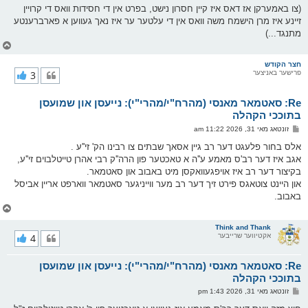
(צו באמערקן אז דאס איז קיין חסרון נישט, בפרט אין די חסידות וואס די קרויין
זיינע איז מרן הישמח משה וואס אין די עלטער ער איז נאך געווען א פארברענטע
מתנגד...)
צ
ו
ר
חצר הקודש
פרישער באניצער
3
י
ק
א
Re: סאטמאר מאנסי (מהרח"י/מהרי"י): נייעסן און שמועסן
ר
ו
בתוככי הקהלה
י
פ
זונטאג מאי 31, 2026 11:22 am
ף
א
ו
אלס בחור פלעגט דער רב גיין אסאך שבתים צו רבינו הק' זי''ע .
ס
אגב איז דער רב'ס מאמע ע''ה א טאכטער פון הרה''ק רבי אהרן טייטלבוים זי''ע,
ט
בקיצור דער רב איז אויפגעוואקסן מיט באבוב און סאטמאר.
און היינט צוטאגס פירט זיך דער רב מער ווייניגער סאטמאר ווארפט אריין אביסל
באבוב.
צ
ו
ר
Think and Thank
אקטיווער שרייבער
4
י
ק
א
Re: סאטמאר מאנסי (מהרח"י/מהרי"י): נייעסן און שמועסן
ר
ו
בתוככי הקהלה
י
פ
זונטאג מאי 31, 2026 1:43 pm
ף
א
ו