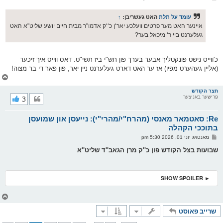
א
ו
ס
עומד על תלת
האט געשריבן:
↑
ט
איינער האט מער פרטים וועלכע יאר‘ן כ‘‘ק אדמו"ר מבית חיים יושע שליט"א האט
געלערנט ביי ר‘ מיכאל בער?
כ'ווייס נישט פונקטליך אבער בערך פון תש"י ביז תשי"ט. דאס ווייס איך זיכער
(אליין געהערט מפיו) אז ער האט דארט געלערנט ניין יאר, פון פאר די בר מצוה!
צ
ו
ר
חצר הקודש
פרישער באניצער
3
י
ק
א
Re: סאטמאר מאנסי (מהרח"י/מהרי"י): נייעסן און שמועסן
ר
ו
בתוככי הקהלה
י
פ
מאנטאג יוני 01, 2026 5:30 pm
ף
א
ו
שבועות בצל הקודש פון כ''ק מרן הגאב''ד שליט''א
ס
ט
► SHOW SPOILER
צ
ו
שרייב פאוסט
ר
י