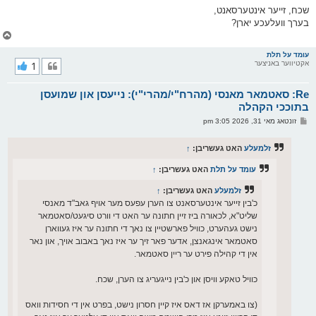
שכח, זייער אינטערסאנט,
בערך וועלעכע יארן?
צ
ו
ר
עומד על תלת
אקטיווער באניצער
1
י
ק
א
Re: סאטמאר מאנסי (מהרח"י/מהרי"י): נייעסן און שמועסן
ר
ו
בתוככי הקהלה
י
פ
זונטאג מאי 31, 2026 3:05 pm
ף
א
ו
ס
זלמעלע
האט געשריבן:
↑
ט
עומד על תלת
האט געשריבן:
↑
זלמעלע
האט געשריבן:
↑
כ'בין זייער אינטערסאנט צו הערן עפעס מער אויף גאב"ד מאנסי
שליט"א, לכאורה ביז זיין חתונה ער האט די וורט סיגעט/סאטמאר
נישט געהערט, כוויל פארשטיין צו נאך די חתונה ער איז געווארן
סאטמאר אינגאנצן, אדער פאר זיך ער איז נאך באבוב אויך, און נאר
אין די קהילה פירט ער ריין סאטמאר.
כוויל טאקע וויסן און כ'בין נייגעריג צו הערן, שכח.
(צו באמערקן אז דאס איז קיין חסרון נישט, בפרט אין די חסידות וואס