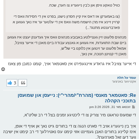
כוויל טאקע וויסן און כ'בין נייגעריג צו הערן, שכח.
(צו באמערקן אז דאס איז קיין חסרון נישט, בפרט אין די חסידות וואס די
קרויין זיינע איז מרן הישמח משה וואס אין די עלטער ער איז נאך געווען א
פארברענטע מתנגד...)
מנהגים פלעגט זיין געציילטע באבובע מנהגים וואס איך געדענק יעצט איז געווען
ביים שבת התוועדות, איז געווען א גאנצע עבודה ביים מאכן די אייער צוויבל,
אמאל פלעגט ער זינגען אין כלוקנו ביי של"ש,
מאכן די קנויטן חנוכה, אין נאך,
די אייער צוויבל איז גראדע איינגעפירט אין סאטמאר אויך, קומט כמובן פון צאנז
צ
ו
ר
עומד על תלת
אקטיווער באניצער
3
י
ק
א
Re: סאטמאר מאנסי (מהרח"י/מהרי"י): נייעסן און שמועסן
ר
ו
בתוככי הקהלה
י
פ
זונטאג מאי 31, 2026 3:26 pm
ף
א
ו
די שמעוס טראגט מיר צוריק צו די ליכטיגע זמנים בצל די רב שליט"א,
ס
ט
איך בין נייגעריג אויב די סארט הנגה צו די בחורים גייט נאך אן אויף די אופן,
אינז קליינע בחורים האבן געמיינט אזוי קימט עס נאטירלעך די רב קימט אין ישיבה
ווער דען זאל פארהערן?,