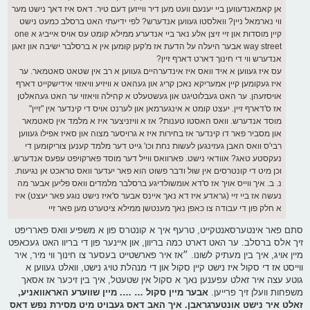
אן קאמאנדעווען ביי יענעם וועט מען דיר ווייזען דעם טיר. דאס איז דאך נישט מער
ווי נארמאל ניין? וואלסטו געווען אנדערש? לפי ידיעתי האט ברסלב כמעט נישט
קיין מוסדות און זיי זיצן אלע נאר ביי אנדערע ממילא קומט עס אויס אייביג א one
way street אבער היעלה על הדעת אז מ'קען קומען אין א ברסלבר ישיבה און זאגן
אנדערש ווי די חינוך דארט דארף זיין?
עס איז געווען א איד וואס איז אינדערהיים געווען א רב אין שטאט סאטמאר. ער
איז געקומען קיין אמעריקא נאכן קריג און געהאט א וויזיע וויאזוי אידישקייט דארף
אויסזעהן. ער האט געבלוטיגט און געשטעלט א קהילה וויאזוי ער האט געהאלטן
אז ס'דארף זיין. יעצט קומט א אינגערמאן און לערנט אויס די קינדער אין "זיין"
מוסד אנדערש. וואס האסטו טענות? אז א וויזניצער איז א מלמד אין סאטמאר
און מסביר פאר דו קינדער אז בחירות איז א גרויסער מצוה און סאיז אפילו געווען
רבי'ס וואס האבן געזינגען לעשות נחת וכו' גייט דער מלמד קענען צוריקומען די
נעקסטע טאג? אוודאי נישט. פארוואס ווייל דער מוסד פארקויפט עפעס אנדערש.
וכן מיט די קונטרסים אין שול ודבר פשוט הוא פאר יעדער וואס טראכט אן נגיעות.
נ. ב. איך ווייס אויך אז ס'דא אומשולדיגע ברסלבר מלמדים וואס פליען אבער מה
נעשה אז ביי זיי (גראדע איז דא נאך איינס אבער ס'איז נישט נוגע פאר יעצט) איז
א חלק פון די עבודה צו כאפן נאך מענטשן ממילא ציטערט מען פאר זיי
סתם פאר אינטערסאנטקייט, טרעף איך א קונטרס פון א משפיע וואס פארריפט
זיך אלס ברסלב. ער האט דארט כמה בריוון, און איינער פון די בריוו האט געכאפט
מיין אויג, איך בין מעתיק לשונו. ״אז איר פארשטייט בעסער צו חינוך ווי מיר, איר
ווייסט אז די סקול איז נישט קיין סקול און די מנהלת טויג נישט, וואלט געווען א
גוטע עצה איר זאלט עפענען נאך א סקול אין שטעטל, איך בין זיכער אז אסאך
משפחות וועלן זיך פרייען.
אבער מיין סקול … …. מיין שווערע האראוואניע,
זאלט איר נישט אונטערגראבן. איך האב דאס געבויט מיט מסירת נפש דאס