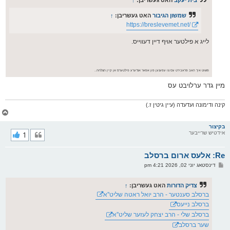
בית יעקב
האט געשריבן:
↑
ט
שמשון הגיבור
האט געשריבן:
↑
https://breslevemet.net/
לייג א פילטער אויף דיין דעווייס.
פשוט איך האב פראבירט עס צו עפענען פון אפאר אנדערע פילטערס אן קיין הצלחה..
מיין גדר ערלויבט עס
קינה ודימונה ועדעדה (עיין גיטין ז.)
צ
ו
ר
בקיצור
אידטיש שרייבער
1
י
ק
א
Re: אלעס ארום ברסלב
ר
ו
פ
דינסטאג יוני 02, 2026 4:21 pm
י
א
ף
ו
ס
צדיק הדורות
האט געשריבן:
↑
ט
ברסלב סענטער - הרב יואל ראטה שליט''א
ברסלב נייעס
ברסלב שלי - הרב יצחק לעזער שליט''א
שער ברסלב