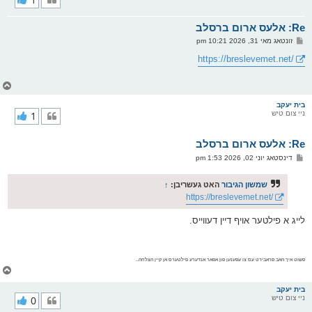
ק
א
Re: אלעס ארום ברסלב
ר
ו
פ
זונטאג מאי 31, 2026 10:21 pm
י
א
ף
ו
https://breslevemet.net/
ס
ט
צ
ו
ר
בית יעקב
ניי צום טיש
1
י
ק
א
Re: אלעס ארום ברסלב
ר
ו
פ
דינסטאג יוני 02, 2026 1:53 pm
י
א
ף
ו
ס
שמשון הגיבור
האט געשריבן:
↑
ט
https://breslevemet.net/
לייג א פילטער אויף דיין דעווייס.
פשוט איך האב פראבירט עס צו עפענען פון אפאר אנדערע פילטערס אן קיין הצלחה..
צ
ו
ר
בית יעקב
ניי צום טיש
0
י
ק