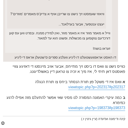
וויאזוי שעמסטו זיך נישט צו שרייבן אויף א צדיק‘ס מאמרים ‘מוזרים‘?
יעצט ענטפער, אבער בערלאנד...
ווייל א מאמר מוזר איז א מאמר מוזר, ואין למידין ממנה. ובפרט ווען עס קען
דורכדעם צוקומען צו מכשולות. ופשוט הוא עד למאוד.
זעראו בושה!
דו האסט אראפגעשטעלט דו ליניע וועלכע ספרים ס‘שטעלן אראפ די ליניע
כווייס נישט צו וואס דו ביסט זיך מתייחס, אבער אויב מיינסטו די דאזיגע צוויי
פאוסטס דאן תיתי לי, איז מיך א זכיה צו טראגן דיין באשולדיגונג.
א
וואס איז די משקל פון תורת הנסתר ביחס צו תורת הנגלה
viewtopic.php?p=202317#p202317
ב
כמה עיקרי האמונה המסורה לנו מסיני שאי אפשר להתעלם מזה אפילו לרגע
כמימרא
viewtopic.php?p=198373#p198373
קינה ודימונה ועדעדה (עיין גיטין ז.)
צ
ו