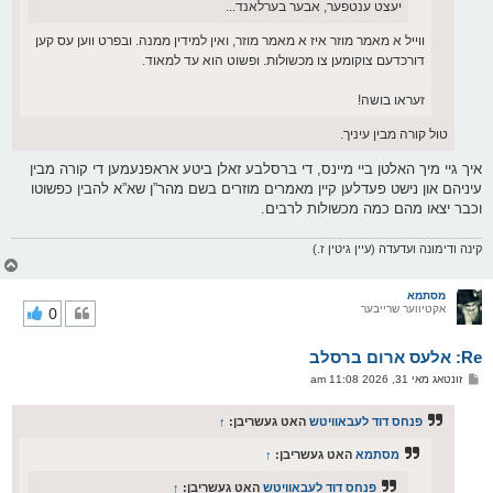
יעצט ענטפער, אבער בערלאנד...
ווייל א מאמר מוזר איז א מאמר מוזר, ואין למידין ממנה. ובפרט ווען עס קען
דורכדעם צוקומען צו מכשולות. ופשוט הוא עד למאוד.
זעראו בושה!
טול קורה מבין עיניך.
איך גיי מיך האלטן ביי מיינס, די ברסלבע זאלן ביטע אראפנעמען די קורה מבין
עיניהם און נישט פעדלען קיין מאמרים מוזרים בשם מהר”ן שא”א להבין כפשוטו
וכבר יצאו מהם כמה מכשולות לרבים.
קינה ודימונה ועדעדה (עיין גיטין ז.)
צ
ו
ר
מסתמא
אקטיווער שרייבער
0
י
ק
א
Re: אלעס ארום ברסלב
ר
ו
פ
זונטאג מאי 31, 2026 11:08 am
י
א
ף
ו
ס
פנחס דוד לעבאוויטש
האט געשריבן:
↑
ט
מסתמא
האט געשריבן:
↑
פנחס דוד לעבאוויטש
האט געשריבן:
↑