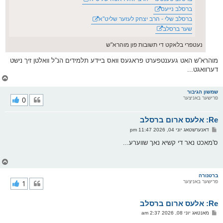
ברסלב נייעס
ברסלב שלי - הרב יצחק לעזער שליט''א
שער ברסלב
נעטפרי בלאקט די תשובות פון מוהרא"ש
מוהרא”ש האט געענטפערט פראגעס וואס ביידע תלמידים הנ”ל וואלטן זיך נישט
דערוואגט...
צ
ו
ר
שמשון הגיבור
פרישער באניצער
0
י
ק
א
Re: אלעס ארום ברסלב
ר
ו
פ
דאנערשטאג יוני 04, 2026 11:47 pm
י
א
ף
ו
ס'מאכט נאר די קשיא נאך שווערע...
ס
ט
צ
ו
ר
ברטנורה
פרישער באניצער
1
י
ק
א
Re: אלעס ארום ברסלב
ר
ו
פ
מאנטאג יוני 08, 2026 2:37 am
י
א