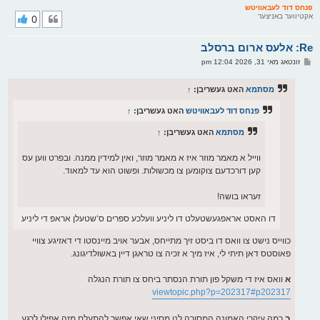
ר
פנחס דוד לעבאוויטש
אקטיווער באניצער
0
י
ק
א
Re: אלעס ארום ברסלב
ר
ו
פ
זונטאג מאי 31, 2026 12:04 pm
י
א
ף
ו
ס
מסתמא
האט געשריבן:
↑
ט
פנחס דוד לעבאוויטש
האט געשריבן:
↑
מסתמא
האט געשריבן:
↑
ווייל א מאמר מוזר איז א מאמר מוזר, ואין למידין ממנה. ובפרט ווען עס
קען דורכדעם צוקומען צו מכשולות. ופשוט הוא עד למאוד.
זעראו בושה!
דו האסט אראפגעשטעלט דו ליניע וועלכע ספרים ס‘שטעלן אראפ די ליניע
כווייס נישט צו וואס דו ביסט זיך מתייחס, אבער אויב מיינסטו די דאזיגע צוויי
פאוסטס דאן תיתי לי, איז מיך א זכיה צו טראגן דיין באשולדיגונג.
א
וואס איז די משקל פון תורת הנסתר ביחס צו תורת הנגלה
viewtopic.php?p=202317#p202317
ב
כמה עיקרי האמונה המסורה לנו מסיני שאי אפשר להתעלם מזה אפילו לרגע