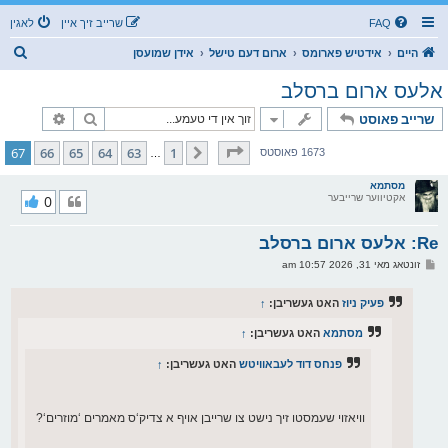
FAQ
שרייב זיך איין
לאגין
ז
היים
אידטיש פארומס
ארום דעם טישל
אידן שמועסן
ו
אלעס ארום ברסלב
ך
זוך
פארגעשרי
שרייב פאוסט
בלאט
67
פון
67
67
66
65
64
63
1
פריערדיגע
1673 פאוסטס
…
מסתמא
אקטיווער שרייבער
0
Re: אלעס ארום ברסלב
פ
זונטאג מאי 31, 2026 10:57 am
א
ו
ס
פעיק ניוז
האט געשריבן:
↑
ט
מסתמא
האט געשריבן:
↑
פנחס דוד לעבאוויטש
האט געשריבן:
↑
וויאזוי שעמסטו זיך נישט צו שרייבן אויף א צדיק‘ס מאמרים ‘מוזרים‘?