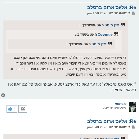
א
Re: אלעס ארום ברסלב
ר
ו
פ
דינסטאג יוני 02, 2026 1:59 pm
י
א
ף
ו
ס
איין מינוט
האט געשריבן:
↑
ט
Coventry
האט געשריבן:
↑
איין מינוט
האט געשריבן:
↑
די איינציגסטע אזויגערופענע ברסלב'ע משפיע וואס
האט געזאגט און זאגט
נאכאלץ
אז מען איז נאר יוצא די קיבוץ אויב מ'איז אין קלויז איז דער וועם דו
פרובירסט דא צו מחפה זיין אויף, מילא ווייס איך נישט פונקט וועם דו פרובירסט
מיטן בארעדן איבער יוצא זיין דעם קיבוץ.
"וואס זאגט נאכאלץ" איז ער טאקע די איינציגסטע, אבער וואס פלעגט זאגן איז
דא גאר אסאך...
צ
ו
ר
מסתמא
אקטיווער שרייבער
1
י
ק
א
Re: אלעס ארום ברסלב
ר
ו
פ
דינסטאג יוני 02, 2026 3:48 pm
י
א
ף
ו
ס