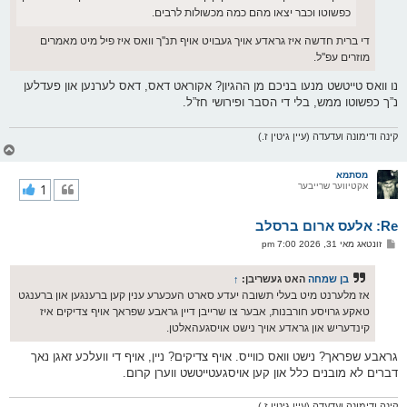
כפשוטו וכבר יצאו מהם כמה מכשולות לרבים.
די ברית חדשה איז גראדע אויך געבויט אויף תנ''ך וואס איז פיל מיט מאמרים
מוזרים עפ''ל.
נו וואס טייטשט מנעו בניכם מן ההגיון? אקוראט דאס, דאס לערנען און פעדלען
נ”ך כפשוטו ממש, בלי די הסבר ופירושי חז”ל.
קינה ודימונה ועדעדה (עיין גיטין ז.)
צ
ו
ר
מסתמא
אקטיווער שרייבער
1
י
ק
א
Re: אלעס ארום ברסלב
ר
ו
פ
זונטאג מאי 31, 2026 7:00 pm
י
א
ף
ו
ס
בן שמחה
האט געשריבן:
↑
ט
אז מלערנט מיט בעלי תשובה יעדע סארט העכערע ענין קען ברענגען און ברענגט
טאקע גרויסע חורבנות, אבער צו שרייבן דיין גראבע שפראך אויף צדיקים איז
קינדעריש און גראדע אויך נישט אויסגעהאלטן.
גראבע שפראך? נישט וואס כווייס. אויף צדיקים? ניין, אויף די וועלכע זאגן נאך
דברים לא מובנים כלל און קען אויסגעטייטשט ווערן קרום.
קינה ודימונה ועדעדה (עיין גיטין ז.)