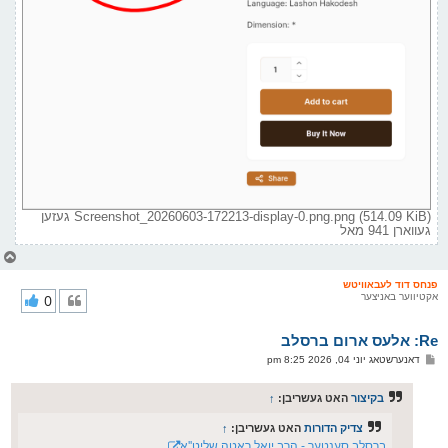
Screenshot_20260603-172213-display-0.png.png (514.09 KiB) געזען
געווארן 941 מאל
צ
ו
ר
פנחס דוד לעבאוויטש
אקטיווער באניצער
0
י
ק
א
Re: אלעס ארום ברסלב
ר
ו
פ
דאנערשטאג יוני 04, 2026 8:25 pm
י
א
ף
ו
ס
בקיצור
האט געשריבן:
↑
ט
צדיק הדורות
האט געשריבן:
↑
ברסלב סענטער - הרב יואל ראטה שליט''א