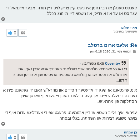
קענסט טענה'ן אז רבי נחמן איז נישט קיין צדיק לויט דיין תורה. אבער איינמאל די
עגריסט אז ער איז א צדיק, איז נישטא דיין מיינונג בכלל.
צ
ו
ר
מאיר שלום
אקטיווער באניצער
0
י
ק
א
Re: אלעס ארום ברסלב
ר
ו
פ
זונטאג מאי 31, 2026 6:18 pm
י
א
ף
ו
ס
Coventry
האט געשריבן:
↑
ט
די גאנצע מעכטיגע מלחמה אויף בערלאנד האט זיך אנגעהויבן נאך וואס
מוהרא"ש איז נפטר געווארן, מ'האט פשוט געדארפט טרעפן א צווייטן וועם צו
רודפן...
אינטערעסאנט אז קעגן די אדעסער חסידים און מהרא"ש האבן זיי געקענט פירן א
מערכה די זעלבע צייט. און קעגן ברלאנד האבן זיי געדארף ווארטן אויפן
הסתלקות פון מהרא"ש..
עניהאי. איך גלייב נישטא אז דיין ארגומענט פרעגט אפ די צענדליגע עדות אויף די
מעשי משוגע רציחות און השחתה, בגלי ובסתר.
צ
ו
ר
בן שמחה
פרישער באניצער
0
י