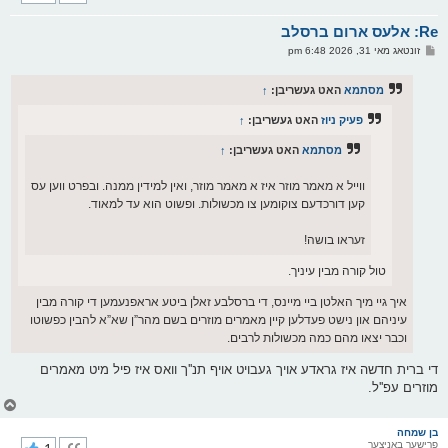
ק
א
Re: אלעס ארום ברסלב
ר
ו
פ
זונטאג מאי 31, 2026 6:48 pm
י
א
ף
ו
ס
מסתמא
האט געשריבן:
↑
ט
פעיק ניוז
האט געשריבן:
↑
מסתמא
האט געשריבן:
↑
ווייל א מאמר מוזר איז א מאמר מוזר, ואין למידין ממנה. ובפרט ווען עס
קען דורכדעם צוקומען צו מכשולות. ופשוט הוא עד למאוד.
זעראו בושה!
טול קורה מבין עיניך.
איך גיי מיך האלטן ביי מיינס, די ברסלבע זאלן ביטע אראפנעמען די קורה מבין
עיניהם און נישט פעדלען קיין מאמרים מוזרים בשם מהר”ן שא”א להבין כפשוטו
וכבר יצאו מהם כמה מכשולות לרבים.
די ברית חדשה איז גראדע אויך געבויט אויף תנ''ך וואס איז פיל מיט מאמרים
מוזרים עפ''ל.
צ
ו
ר
בן שמחה
פרישער באניצער
י