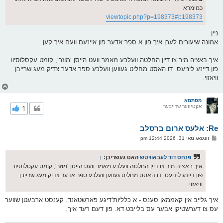
כמימרא
viewtopic.php?p=198373#p198373
ניין
אמונה שיעורים לערן איך פון א ספר אדער פון איינעם וועם איך קען
איך באציה מיר צו דיין החלטה וועלכע מאמר וועט הייסן ‘מוזר‘, קומט עקסלוסיוו
פון דיינע ליניעס. דו האסט מחליט געווען וועלכע ספר אדער צדיק מעג שרייבן
וויאזוי.
צ
ו
ר
מסתמא
אקטיווער שרייבער
1
י
ק
א
Re: אלעס ארום ברסלב
ר
ו
פ
זונטאג מאי 31, 2026 12:44 pm
י
א
ף
ו
ס
פנחס דוד לעבאוויטש
האט געשריבן:
↑
ט
איך באציה מיר צו דיין החלטה וועלכע מאמר וועט הייסן ‘מוזר‘, קומט עקסלוסיוו
פון דיינע ליניעס. דו האסט מחליט געווען וועלכע ספר אדער צדיק מעג שרייבן
וויאזוי.
איך גלייב אין קאממאן סענס - א כלליות‘דיגע פארשטאנד. קענסט ארבעטן שווער
עס צו דערשטיקן אבער עס בלייבט דא. פון דעם רעד איך.