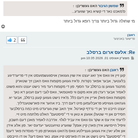
ף
ו
ס
שמשון הגיבור
האט געשריבן:
↑
ט
ס'מאכט נאר די קשיא נאך שווערע...
מי שחולה גדול ביותר צריך רופא גדול ביותר
צ
ו
ר
ראובן
פרישער באניצער
2
י
ק
א
Re: אלעס ארום ברסלב
ר
ו
פ
מוצש"ק אוגוסט 01, 2026 10:35 pm
י
א
ף
ו
ס
ראובן
האט געשריבן:
↑
ט
קען זיין אז וואס איך זאג יעצט איז שוין געווארן אויסגעשמועסט אין די פריערדיגע
בלעטער, אבער אפאר נקודות. ס'איז געווען מקומות וואס האבן זיך שטארק
מתנגד געווען צו ברסלב עד הסוף. פון די מקומות רעד מיר נישט יעצט והוא פשוט.
לאמיר אבער רעדן פון אזא מקום ווי סאטמאר, וואס לגבי דעם זענען דא נאך
מקומות וואס פאלן אריין אין דעם כלל. מ'איז נישט געווען קעגן ברסלב, אבער יא
געהאט געוויסע פראבלעמען מיט דעם דרך. ביז אהער איז פארשטענדליך.
יעצט הייבט זיך אן די נרדף קארטל. איך האב שוין גערעדט מיט כמה ברסלבער
חסידים און זיי שטעלן אוועק א טאן ווי די "סיסטעם" האלט מלחמה מיט זיי.
לדעתי איז עס א שקר גס וואס איז עביד לגלוי. אדרבה לאמיר מאכן דעם חשבון,
וויפיל היימישע אידן פארן קיין אומן? שווערע טויזענטער יעדעס יאר. פון אלע אידן
און אלע יארן איז געווען געציילטע וואס מ'האט געווארפן פון די מוסדות פאר דעם!
די "סיסטעם" גייט נישט אן אז דו פארסט קיין אומן. נאר וואס דען? אז דו הייבסט