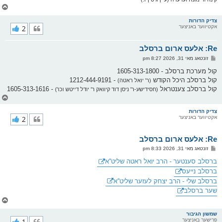
צ
ו
ר
צדיק הדורות
אקטיווער באניצער
2
י
ק
א
Re: אלעס ארום ברסלב
ר
ו
פ
זונטאג מאי 31, 2026 8:27 pm
י
א
ף
ו
קול מערכת ברסלב - 1605-313-1800
ס
קול ברסלב היכל הקודש
- 1212-444-9191
(ר' יואל ראטה)
ט
קול ברסלב צענטראל
- 1605-313-1616
(חסידישע-ר' ניסן דוד קיוואק ר' יודל דייטש וכו')
צ
ו
ר
צדיק הדורות
אקטיווער באניצער
2
י
ק
א
Re: אלעס ארום ברסלב
ר
ו
פ
זונטאג מאי 31, 2026 8:33 pm
י
א
ף
ו
ברסלב סענטער - הרב יואל ראטה שליט''א
ס
ברסלב נייעס
ט
ברסלב שלי - הרב יצחק לעזער שליט''א
שער ברסלב
צ
ו
ר
שמשון הגיבור
פרישער באניצער
1
י