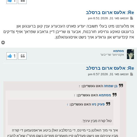
1
ק
א
Re: אלעס ארום ברסלב
ר
ו
פ
זונטאג מאי 31, 2026 6:51 pm
י
א
ף
ו
אז מלערנט מיט בעלי תשובה יעדע סארט העכערע ענין קען ברענגען און
ס
ברענגט טאקע גרויסע חורבנות, אבער צו שרייבן דיין גראבע שפראך אויף צדיקים
ט
איז קינדעריש און גראדע אויך נישט אויסגעהאלטן.
צ
ו
ר
מסתמא
אקטיווער שרייבער
1
י
ק
א
Re: אלעס ארום ברסלב
ר
ו
פ
זונטאג מאי 31, 2026 6:57 pm
י
א
ף
ו
ס
בן שמחה
האט געשריבן:
↑
ט
מסתמא
האט געשריבן:
↑
פעיק ניוז
האט געשריבן:
↑
טול קורה מבין עיניך.
איך גיי מיך האלטן ביי מיינס, די ברסלבע זאלן ביטע אראפנעמען די קורה
מבין עיניהם און נישט פעדלען קיין מאמרים מוזרים בשם מהר”ן שא”א להבין