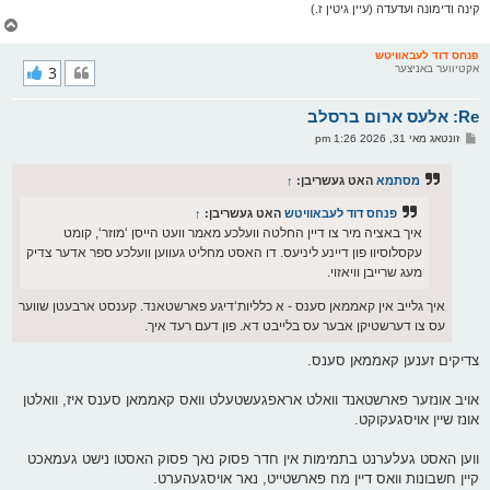
קינה ודימונה ועדעדה (עיין גיטין ז.)
צ
ו
ר
פנחס דוד לעבאוויטש
אקטיווער באניצער
3
י
ק
א
Re: אלעס ארום ברסלב
ר
ו
פ
זונטאג מאי 31, 2026 1:26 pm
י
א
ף
ו
ס
מסתמא
האט געשריבן:
↑
ט
פנחס דוד לעבאוויטש
האט געשריבן:
↑
איך באציה מיר צו דיין החלטה וועלכע מאמר וועט הייסן ‘מוזר‘, קומט
עקסלוסיוו פון דיינע ליניעס. דו האסט מחליט געווען וועלכע ספר אדער צדיק
מעג שרייבן וויאזוי.
איך גלייב אין קאממאן סענס - א כלליות‘דיגע פארשטאנד. קענסט ארבעטן שווער
עס צו דערשטיקן אבער עס בלייבט דא. פון דעם רעד איך.
צדיקים זענען קאממאן סענס.
אויב אונזער פארשטאנד וואלט אראפגעשטעלט וואס קאממאן סענס איז, וואלטן
אונז שיין אויסגעקוקט.
ווען האסט געלערנט בתמימות אין חדר פסוק נאך פסוק האסטו נישט געמאכט
קיין חשבונות וואס דיין מח פארשטייט, נאר אויסגעהערט.