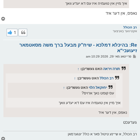
איך מיין אין טועמיה איז עס דא יעדע וואך
נאפס, אין דער איד
צ
ו
ר
רב הכולל
אקטיווער באניצער
1
י
ק
א
Re: בהיכלא דמלכא - שיח"ק מבעל ברך משה מסאטמאר
ר
ו
זיעועכי"א
י
פ
פרייטאג מאי 29, 2026 10:29 am
ף
א
ו
ס
תורה ויראה
האט געשריבן:
↑
ט
רב הכולל
האט געשריבן:
↑
יחזקאל הלוי
האט געשריבן:
↑
עס קומט נאך ארויס?
איך מיין אין טועמיה איז עס דא יעדע וואך
נאפס, אין דער איד
גערעכט
רב הכולל, א שייינע טיטול פאר א כולל יונגערמאן
צ