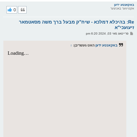
ו
ר
באקאנטע ידען
אקטיווער באניצער
0
י
ק
א
Re: בהיכלא דמלכא - שיח"ק מבעל ברך משה מסאטמאר
ר
ו
זיעועכי"א
י
פ
פרייטאג מאי 03, 2024 6:20 pm
ף
א
ו
ס
באקאנטע ידען
האט געשריבן:
↑
ט