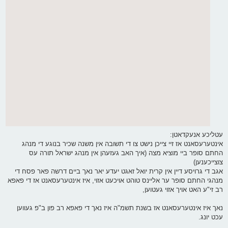
עטליכע אנעקדאטן:
אינטערעסאנט אז זיי צייכן נישט צו די תשובה אין משנה שכיר בנוגע די מנהג
החתם סופר ביי מוציא מצה (איך האב געזעהן אין מנהג ישראל תורה עס
צוצייכענען)
אגב די גרויסע דיין אין קרית יואל זאגט יעדע יאר נאך ביים דרשה פאר פסח די
מנהגי החתם סופר ער אליינס טוהט אויכעט אזוי, איז אינטערעסאנט אז די פאפא
רב זי"ע האט אויך אזוי געטוען,
נאך איז אינטערעסאנט אז בשנת תשמ"ה איז נאך די פאפא רב פון ב"פ געווען
עכט יונג.