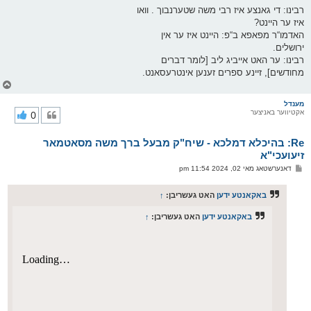
רבינו: די גאנצע איז רבי משה שטערנבוך . וואו
איז ער היינט?
האדמו“ר מפאפא ב“פ: היינט איז ער אין
ירושלים.
רבינו: ער האט אייביג ליב [לומר דברים
מחודשים], זיינע ספרים זענען אינטרעסאנט.
צ
ו
ר
מענדל
אקטיווער באניצער
0
י
ק
א
Re: בהיכלא דמלכא - שיח"ק מבעל ברך משה מסאטמאר
ר
ו
זיעועכי"א
י
פ
דאנערשטאג מאי 02, 2024 11:54 pm
ף
א
ו
ס
באקאנטע ידען
האט געשריבן:
↑
ט
באקאנטע ידען
האט געשריבן:
↑