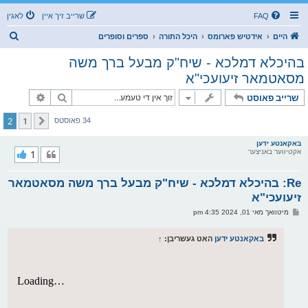
FAQ
שרייב זיך איין
לאגין
ז
היים
אידטיש פארומס
היכל התורה
ספרים וסופרים
ו
בהיכלא דמלכא - שיח"ק מבעל ברך משה
ך
מסאטמאר זיעועכי"א
זוך
פארגעשרי
שרייב פאוסט
2
1
פריערדיגע
34 פאוסטס
באקאנטע ידען
אקטיווער באניצער
1
Re: בהיכלא דמלכא - שיח"ק מבעל ברך משה מסאטמאר
זיעועכי"א
פ
מיטוואך מאי 01, 2024 4:35 pm
א
ו
ס
באקאנטע ידען
האט געשריבן:
↑
ט