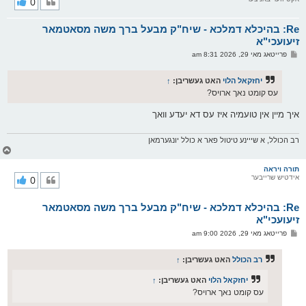
0
ק
א
Re: בהיכלא דמלכא - שיח"ק מבעל ברך משה מסאטמאר
ר
ו
זיעועכי"א
י
פ
פרייטאג מאי 29, 2026 8:31 am
ף
א
ו
ס
יחזקאל הלוי
האט געשריבן:
↑
ט
עס קומט נאך ארויס?
איך מיין אין טועמיה איז עס דא יעדע וואך
רב הכולל, א שייינע טיטול פאר א כולל יונגערמאן
צ
ו
ר
תורה ויראה
אידטיש שרייבער
0
י
ק
א
Re: בהיכלא דמלכא - שיח"ק מבעל ברך משה מסאטמאר
ר
ו
זיעועכי"א
י
פ
פרייטאג מאי 29, 2026 9:00 am
ף
א
ו
ס
רב הכולל
האט געשריבן:
↑
ט
יחזקאל הלוי
האט געשריבן:
↑
עס קומט נאך ארויס?