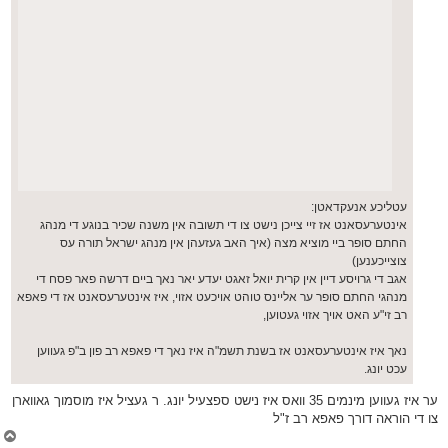
עטליכע אנעקדאטן:
אינטערעסאנט אז זיי צייכן נישט צו די תשובה אין משנה שכיר בנוגע די מנהג
החתם סופר ביי מוציא מצה (איך האב געזעהן אין מנהג ישראל תורה עס
צוצייכענען)
אגב די גרויסע דיין אין קרית יואל זאגט יעדע יאר נאך ביים דרשה פאר פסח די
מנהגי החתם סופר ער אליינס טוהט אויכעט אזוי, איז אינטערעסאנט אז די פאפא
רב זי"ע האט אויך אזוי געטוען,
נאך איז אינטערעסאנט אז בשנת תשמ"ה איז נאך די פאפא רב פון ב"פ געווען
עכט יונג.
ער איז געווען מינמים 35 וואס איז נישט ספצעיל יונג. ר געציל איז מוסמוך גאווארן
צו די הוראה דורך פאפא רב ז"ל
צ