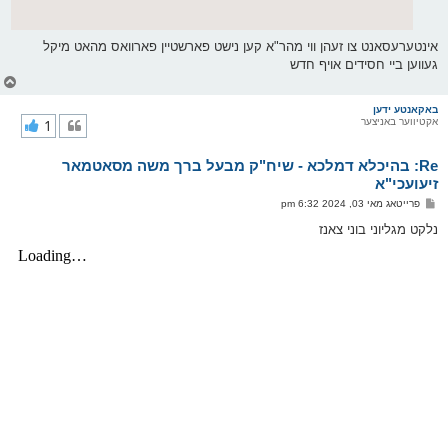
אינטערעסאנט צו זעהן ווי מהר"א קען נישט פארשטיין פארוואס מהאט מיקל
געווען ביי חסידים אויף חדש
צ
ו
ר
באקאנטע ידען
אקטיווער באניצער
1
י
ק
א
Re: בהיכלא דמלכא - שיח"ק מבעל ברך משה מסאטמאר
ר
ו
זיעועכי"א
י
פ
פרייטאג מאי 03, 2024 6:32 pm
ף
א
ו
נלקט מגליוני בוני צאנז
ס
ט