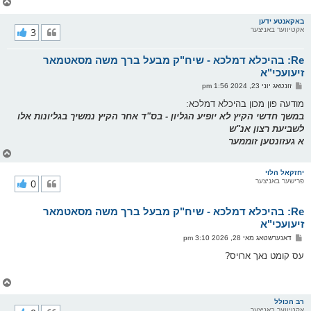
צ
ו
ר
באקאנטע ידען
אקטיווער באניצער
3
י
ק
א
Re: בהיכלא דמלכא - שיח"ק מבעל ברך משה מסאטמאר
ר
ו
זיעועכי"א
י
פ
זונטאג יוני 23, 2024 1:56 pm
ף
א
ו
מודעה פון מכון בהיכלא דמלכא:
ס
במשך חדשי הקיץ לא יופיע הגליון - בס"ד אחר הקיץ נמשיך בגליונות אלו
ט
לשביעת רצון אנ"ש
א געזונטען זוממער
צ
ו
ר
יחזקאל הלוי
פרישער באניצער
0
י
ק
א
Re: בהיכלא דמלכא - שיח"ק מבעל ברך משה מסאטמאר
ר
ו
זיעועכי"א
י
פ
דאנערשטאג מאי 28, 2026 3:10 pm
ף
א
ו
עס קומט נאך ארויס?
ס
ט
צ
ו
ר
רב הכולל
אקטיווער באניצער
י