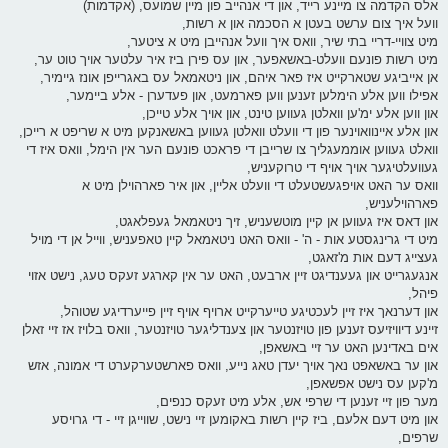
אלס הקדמה צו מיינע רייד, און די אנהייב פון מיין שמועס, (אקדמות)
וועל איך צום ערשט בעטן א הסכמה און א רשות,
מיט צוויי-דריי בתי שיר, וואס איך וועל אנהייבן מיט א ציטער,
מיט רשות פונעם וועלט-באשאפער, און עס פירן ביז איר עלטער אויך טוט ער,
אן אייביגע שטארקייט איז פאר איהם, און ניטאמאל עס באגרייפן אונז גיימיר,
אפילו ווען אלע הימלען זענען ווען פארמעט, און פעדערן - אלע ביימער,
און ווען אלע ימ'ען וואלטן געווען טינט, און אויך אלע טייכן,
און אלע איינוואוינער פון די וועלט וואלטן געווען באשאנקען מיט א שריפט א רייכן,
וואלט געווען אוממעגליך צו שרייבן די פראכט פונעם הער אין הימל, וואס איז די
געוועלטיגער אויך אויף די טרוקעניש,
וואס ער האט אויפגעשטעלט די וועלט אליין, און איר פארהוילן מיט א
פארהוילעניש,
און דאס איז געווען אן קיין מוטשעניש, זיך ניטאמאל געפלאגט,
מיט די גרינגסטע אות - ה' - וואס האט ניטאמאל קיין טאפעניש, ווייל אן די מויל
געצייג דעם אות מ'זאגט,
אנגעגרייט און געענדיגט זיין ארבעט, האט ער אין קארגע זעקס טעג, נישט אזוי
פיהל,
און דערנאך איז זיין לעכטיגע טייערקייט ארויף אויף זיין פייערדיגע שטוהל,
זיינע דיוויזיעס זענען פון טויזנטער און צענדליגער טויזנטער, וואס בלויז אז זיי זאלן
אים באדינען האט ער זיי באשאפן,
און ער באשאפט נאך אויך יעדן טאג נייע, וואס פארשטערקערט די אמונה, אזש
מ'קען עס נישט אפשאפן,
מער פון זיי זענען די שרפי אש, אלע מיט זעקס כנפים,
און מיט דעם אלעם, ביז קיין רשות באקומען זיי נישט, שווייגן זיי - די גרויסע
שרפים,