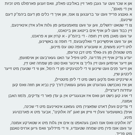
און א שכר וועט ער געבן פאר זיין באליבט פאלק, וואס זענען פארפולט מיט זכיות
אין די מאסן",
א גאנצע פרייד וועט ער ברענגען צו אונז, און אויך די כלים פון דעם ביהמ"ק דעם
שיינעם,
צו די שטאט ירושלים, ווען ער וועט צוזאמנעמען פון גלות אלע אידן אינאיינעם,
זיין כבוד וועט ליגן אויף אים בייטאג און ביינאכט,
ער וועט מאכן מיט זיין חופה - די ביהמ"ק - א קרוין און א פראכט,
און ער וועט אויפשַיינען די וואלקענעס, די חופה צו באשֵיינען,
לויט דיינע מעשים, א שענערע חופה טוט עס מיינען,
מיט שטוהלן פון גינ-גאלד מיט זיבן טרעפּן,
יעדע צדיק אויף זיין מדריגה, לויט וויפיל ער האט געארבעט אן אויסוועפן,
און זייער אויסזען וועט זיין גלייך צו איינער וואס טוט פון שמחה זאט זיַין,
און זייער פנים וועט שיינען ווי די ליכטיגקייט פון די הימל, און ווי די שטערן מיט זייער
ליכטיגן שיַין,
א שיינקייט וואס מ'קען נישט מיט די ליפן מיטטיילן,
און איז נאכנישט געהערט און געזען געווארן דורך קיין נביא און חוזה וואס קען
עתידות דערציילן,
די אויג קען נישט זען וואס איז אנגעגרייט אין גן עדן פאר די צדיקים, מ'מוז האבן
אמונה,
די צדיקים וועלן דארט שפאצירן מיט געזאנג אינאיינעם מיט די שכינה,
אויפ'ן באשעפער וועלן זיי ווייזן און זאגן "זה אלוקינו", אבער מיט א פארכטיגע
מינע,
"זה אלוקינו וואס אונז האבן געהאפט צו אים אין גלות מיט א שטארקע אמונה,
ער וועט אונז פירן מיט שמחה שטענדיג, ווי די מיידלעך וואס גייען ארויס טאנצן
מיט פרייד,