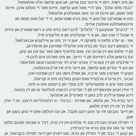
און מיט רשות, רופן זיי איינער צום צווייטן, און זאגן קדושה אלע אויפאמאל,
"כבודו מלא עולם", נאך דריי מאל זאגן קדושה, איינס פאר די וועלטן אויבן, איינס
פאר אונטן, און איינס אז ער וועט געוועלטיגן אלעמאל,
מיט א שטארקע קול טוען זיי צום בורא שטורעמען, ווי די קול וואס קומט פון
איינגעזאמלטע וואסערן ארויס,
די "כרובים" אנטקעגן די "גלגלים" לויבן דעם בורא מיט א רעש שטארק און גרויס,
ווי שנעל די אויג זעט, און ווי די שנעלקייט פון א פליענדע פייל,
אזוי - צו יעדע פלאץ ווי מ'שיקט זיי, יאגן זיי זיך מיט אן איילעניש אבנארמאל,
זיי בענטשן דעם כבוד פון בורא מיט אלערליי שפראכן און אויסדרוקן,
פון די פלאץ וואו זיין שכינה איז, וואס מ'דארף נישט פאר עס זוכן און קוקן,
עס ברומען אלע דיוויזיעס פון די הייעך, און מיט פארכט אים לויבן-זיי,
די שיינקייט פון זיין קעניגרייך ווערט יעדע דור ארויסגעברענגט פונדאסניי,
און ווען זיי ענדיגן זאגן קדושה, און זייער צייט איז אריבערגעפארן,
זענען זיי פארטיג פאר אייביג, און אפילו נישט נאך זיבן שמיטה-יארן,
אבער, זיין טייערע ארבטייל וואס זענען באליבט מיט א קביעות,
מאכן פאר אים א ספעציעלער לויב צופרי און ביינאכט מיט א חִיוּת,
די אידן זענען אפגעשיידט פון די אנדערע זיבעציג פעלקער צו טון זיין באגער,
זיינע וואונדערליכע לויב טוען זיי פארציילן אן אויפהער,
דער בורא וויל, און גלוסט, און שפירט - כביכול - א רוחניות'דיגע דראנג, אז די אידן
זאלן זיך אין זיין תורה פלאגן,
און זייער געבעט איז ער וועגן דעם מקבל, און עס העלפט וואס זיי טוען בעטן און
זאגן,
די תפילה ווערט געבינדן צום חי עולמים אין זיין קרוין, דורך א שבועה פונעם מלאך
פאר ער טוט עס צום בורא אריבערפירן,
און קעגן די כבוד פון די תפילין פון בורא, טוט דארט זיצן זייער תפילה בקביעות, אן