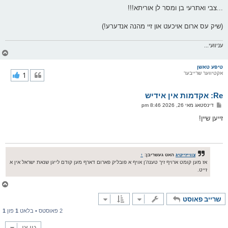
...צבי ואתרעי בן ומסר לן אוריתא!!!
(שיק עס ארום אויכעט און זיי מהנה אנדערע!)
עניוועי...
צ
ו
ר
טיפע טאשן
אקטיווער שרייבער
1
י
ק
א
Re: אקדמות אין אידיש
ר
ו
פ
דינסטאג מאי 26, 2026 8:46 pm
י
א
ף
ו
זייען שיין!
ס
ט
צווייזייטיג
האט געשריבן:
↑
אז מען קומט ארויף זיך טענה'ן אויף א פובליק פארום דארף מען קודם לייגן שנאת ישראל אין א
זייט.
צ
ו
שרייב פאוסט
ר
י
2 פאוסטס • בלאט
1
פון
1
ק
א
גיי צו
ר