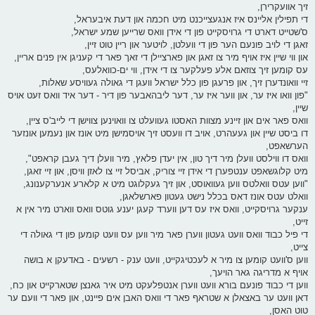
זיך אוועקרירן,
די תפילין אליינס איז אנגעצייכנט מיט חכמה און דעת איבעראל,
ס'שטייט דארט די גרויסקייט פון די אידן וואס שרייען שמע ישראל,
זאגן די לויב פונעם הער פון די וועלטן, לויטער און ריין טוט זיין,
און ווי שיין איז אויף מיר צו זאגן און פארציילן די זאך פאר די קעניגן אין פנים אריין,
עס קומען זיך צוזאם אלע פעלקער צו די אידן, ווי ים-כוואלעס,
זיי וואונדערן זיך, און פרעגן פון כלל ישראל וועגן די גאולה געוויסע שאלות,
"פון וואו איז ער, און ווער איז ער, דער ליבהאבער פון דיר - דער איד וואס זעט אויס
שיין,
וואס פאר אים און זיינע מצוות האסטו געוועלט צו וואוינען צווישן די לייב'ס ציין,
דו ביסט שיין און געעהרט, אויב דו וועסט זיך אויסמישן מיט אונז און נעמען אונזער
הערשאפט,
וואס דו ווילסט וועלן מיר דיך טון, אין יעדן פלאץ, מיר וועלן דיך געבן קראפט",
מיט קלוגשאפט ענטפערן די אידן זיי צוריק, אביסל זיי צו לאזן וויסן, און זיי זאגן,
"ווען עטס וואלטס ווען געוואוסט, און זיך געקלוגט מיט א קלארע אנערקענונג,
וואלט עטס אונז דאס בכלל נישט געטון פארשלאגן,
ענקער גרויסקייט, וואס איז עס דען ווערד קעגן יענע גוטס וואס ווארט מיר אין א
זייט,
די פיל כבוד וואס וועט געטון ווערן פאר מיר ווען עס וועט קומען פון די גאולה די
צייט,
ווען ס'וועט קומען צו מיר א לעכטיגקייט, וועט ענק - רשעים - באדעקן א בושה
אויף א מדריגה גאר הויעך,
ווען די כבוד פונעם בורא וועט ווערן אנטפלעקט מיט איר גאנצן שטארקייט און כח,
דאן וועט ער באצאלן א שטראף פאר די וואס האבן אים פיינט, און פאר די וועם ער
טוט האסן,