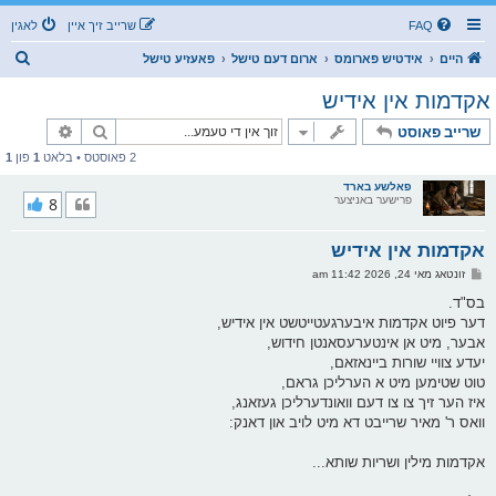
FAQ
שרייב זיך איין
לאגין
ז
היים
אידטיש פארומס
ארום דעם טישל
פאעזיע טישל
ו
אקדמות אין אידיש
ך
זוך
פארגעשרי
שרייב פאוסט
2 פאוסטס • בלאט
1
פון
1
פאלשע בארד
פרישער באניצער
8
אקדמות אין אידיש
פ
זונטאג מאי 24, 2026 11:42 am
א
ו
בס"ד.
ס
דער פיוט אקדמות איבערגעטייטשט אין אידיש,
ט
אבער, מיט אן אינטערעסאנטן חידוש,
יעדע צוויי שורות ביינאזאם,
טוט שטימען מיט א הערליכן גראם,
איז הער זיך צו צו דעם וואונדערליכן געזאנג,
וואס ר' מאיר שרייבט דא מיט לויב און דאנק:
אקדמות מילין ושריות שותא...