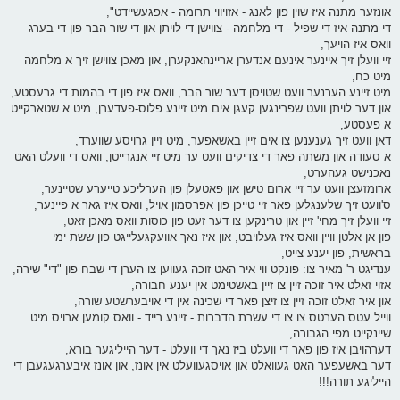
אונזער מתנה איז שוין פון לאנג - אזויווי תרומה - אפגעשיידט",
די מתנה איז די שפיל - די מלחמה - צווישן די לויתן און די שור הבר פון די בערג
וואס איז הויעך,
זיי וועלן זיך איינער אינעם אנדערן אריינהאנקערן, און מאכן צווישן זיך א מלחמה
מיט כח,
מיט זיינע הערנער וועט שטויסן דער שור הבר, וואס איז פון די בהמות די גרעסטע,
און דער לויתן וועט שפרינגען קעגן אים מיט זיינע פלוס-פעדערן, מיט א שטארקייט
א פעסטע,
דאן וועט זיך גענענען צו אים זיין באשאפער, מיט זיין גרויסע שווערד,
א סעודה און משתה פאר די צדיקים וועט ער מיט זיי אנגרייטן, וואס די וועלט האט
נאכנישט געהערט,
ארומזעצן וועט ער זיי ארום טישן און פאטעלן פון הערליכע טייערע שטיינער,
ס'וועט זיך שלענגלען פאר זיי טייכן פון אפרסמון אויל, וואס איז גאר א פיינער,
זיי וועלן זיך מחי' זיין און טרינקען צו דער זעט פון כוסות וואס מאכן זאט,
פון אן אלטן וויין וואס איז געלויבט, און איז נאך אוועקגעלייגט פון ששת ימי
בראשית, פון יענע צייט,
ענדיגט ר' מאיר צו: פונקט ווי איר האט זוכה געווען צו הערן די שבח פון "די" שירה,
אזוי זאלט איר זוכה זיין צו זיין באשטימט אין יענע חבורה,
און איר זאלט זוכה זיין צו זיצן פאר די שכינה אין די אויבערשטע שורה,
ווייל עטס הערטס צו צו די עשרת הדברות - זיינע רייד - וואס קומען ארויס מיט
שיינקייט מפי הגבורה,
דערהויבן איז פון פאר די וועלט ביז נאך די וועלט - דער הייליגער בורא,
דער באשעפער האט געוואלט און אויסגעוועלט אין אונז, און אונז איבערגעגעבן די
הייליגע תורה!!!