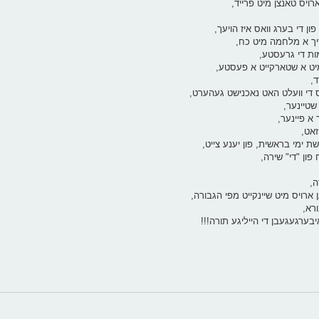
ארויס טאנצן מיט פרייד,
פון די בערג וואס איז הויעך,
ן זיך א מלחמה מיט כח,
מות די גרעסטע,
 מיט א שטארקייט א פעסטע,
ד,
אס די וועלט האט נאכנישט געהערט,
שטיינער,
 א פיינער,
זאט,
ששת ימי בראשית, פון יענע צייט,
 פון "די" שירה,
ה,
ן ארויס מיט שיינקייט מפי הגבורה,
ורא,
יבערגעגעבן די הייליגע תורה!!!