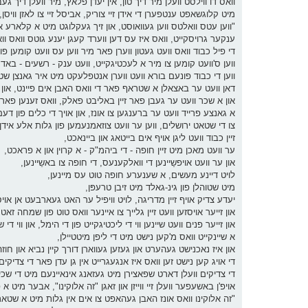
וואס דו ווילסט וועלן מיר דיך טון, אין יעדן פלאץ, מיר וועלן דיך ג
מיט קלוגשאפט ענטפערן די אידן זיי צוריק, אביסל זיי צו לאזן וויסן, או
"ווען עטס וואלטס ווען געוואוסט, און זיך געקלוגט מיט א קלארע
ענקער גרויסקייט, וואס איז עס דען ווערד קעגן יענע גוטס וואס וואר
די פיל כבוד וואס וועט געטון ווערן פאר מיר ווען עס וועט קומען פון 
ווען ס'וועט קומען צו מיר א לעכטיגקייט, וועט ענק - רשעים - בא
ווען די כבוד פונעם בורא וועט ווערן אנטפלעקט מיט איר גאנצן שט
דאן וועט ער באצאלן א שטראף פאר די וואס האבן אים פיינט, און 
און א שכר וועט ער געבן פאר זיין באליבט פאלק, וואס זענען פארפ
א גאנצע פרייד וועט ער ברענגען צו אונז, און אויך די כלים פון ד
צו די שטאט ירושלים, ווען ער וועט צוזאמנעמען פון גלות אלע אידן 
זיין כבוד וועט ליגן אויף אים בייטאג און ביינאכט,
ער וועט מאכן מיט זיין חופה - די ביהמ"ק - א קרוין און א פראכט,
און ער וועט אויפשַיינען די וואלקענעס, די חופה צו באשֵיינען,
לויט דיינע מעשים, א שענערע חופה טוט עס מיינען,
מיט שטוהלן פון גינ-גאלד מיט זיבן טרעפּן,
יעדע צדיק אויף זיין מדריגה, לויט וויפיל ער האט געארבעט אן אויס
און זייער אויסזען וועט זיין גלייך צו איינער וואס טוט פון שמחה זאט זיַ
און זייער פנים וועט שיינען ווי די ליכטיגקייט פון די הימל, און ווי די 
א שיינקייט וואס מ'קען נישט מיט די ליפן מיטטיילן,
און איז נאכנישט געהערט און געזען געווארן דורך קיין נביא און חוז
די אויג קען נישט זען וואס איז אנגעגרייט אין גן עדן פאר די צדיקי
די צדיקים וועלן דארט שפאצירן מיט געזאנג אינאיינעם מיט די שכי
אויפ'ן באשעפער וועלן זיי ווייזן און זאגן "זה אלוקינו", אבער מיט 
"זה אלוקינו וואס אונז האבן געהאפט צו אים אין גלות מיט א שטא