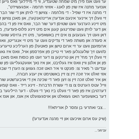
ער וועט אונז פירן מיט שמחה שטענדיג, ווי די מיידלעך וואס גייען 
אונזער מתנה איז שוין פון לאנג - אזויווי תרומה - אפגעשיידט",
די מתנה איז די שפיל - די מלחמה - צווישן די לויתן און די שור הבר 
זיי וועלן זיך איינער אינעם אנדערן אריינהאנקערן, און מאכן צוויש
מיט זיינע הערנער וועט שטויסן דער שור הבר, וואס איז פון די בה
און דער לויתן וועט שפרינגען קעגן אים מיט זיינע פלוס-פעדערן,
דאן וועט זיך גענענען צו אים זיין באשאפער, מיט זיין גרויסע שווער
א סעודה און משתה פאר די צדיקים וועט ער מיט זיי אנגרייטן, וו
ארומזעצן וועט ער זיי ארום טישן און פאטעלן פון הערליכע טייערע 
ס'וועט זיך שלענגלען פאר זיי טייכן פון אפרסמון אויל, וואס איז גאר
זיי וועלן זיך מחי' זיין און טרינקען צו דער זעט פון כוסות וואס מאכן 
פון אן אלטן וויין וואס איז געלויבט, און איז נאך אוועקגעלייגט פון 
ענדיגט ר' מאיר צו: פונקט ווי איר האט זוכה געווען צו הערן די שבח
אזוי זאלט איר זוכה זיין צו זיין באשטימט אין יענע חבורה,
און איר זאלט זוכה זיין צו זיצן פאר די שכינה אין די אויבערשטע שור
ווייל עטס הערטס צו צו די עשרת הדברות - זיינע רייד - וואס קומע
דערהויבן איז פון פאר די וועלט ביז נאך די וועלט - דער הייליגער ב
דער באשעפער האט געוואלט און אויסגעוועלט אין אונז, און אונז א
...צבי ואתרעי בן ומסר לן אוריתא!!!
(שיק עס ארום אויכעט און זיי מהנה אנדערע!)
עניוועי...