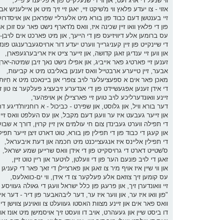
ווי שנעל די אויג זעט, און ווי די שנעלקייט פון א פליענדע פייל,
אזוי - צו יעדע פלאץ ווי מ'שיקט זיי, יאגן זיי זיך מיט אן איילעניש 
זיי בענטשן דעם כבוד פון בורא מיט אלערליי שפראכן און אויסדרוק
פון די פלאץ וואו זיין שכינה איז, וואס מ'דארף נישט פאר עס זוכן און
עס ברומען אלע דיוויזיעס פון די הייעך, און מיט פארכט אים לויבן-זי
די שיינקייט פון זיין קעניגרייך ווערט יעדע דור ארויסגעברענגט פונד
און ווען זיי ענדיגן זאגן קדושה, און זייער צייט איז אריבערגעפארן,
זענען זיי פארטיג פאר אייביג, און אפילו נישט נאך זיבן שמיטה-יארן
אבער, זיין טייערע ארבטייל וואס זענען באליבט מיט א קביעות,
מאכן פאר אים א ספעציעלער לויב צופרי און ביינאכט מיט א חִיוּת
די אידן זענען אפגעשיידט פון די אנדערע זיבעציג פעלקער צו טון זי
זיינע וואונדערליכע לויב טוען זיי פארציילן אן אויפהער,
דער בורא וויל, און גלוסט, און שפירט - כביכול - א רוחניות'דיגע דרא
און זייער געבעט איז ער וועגן דעם מקבל, און עס העלפט וואס זיי ט
די תפילה ווערט געבינדן צום חי עולמים אין זיין קרוין, דורך א 
און קעגן די כבוד פון די תפילין פון בורא, טוט דארט זיצן זייער תפי
די תפילין אליינס איז אנגעצייכנט מיט חכמה און דעת איבעראל,
ס'שטייט דארט די גרויסקייט פון די אידן וואס שרייען שמע ישראל,
זאגן די לויב פונעם הער פון די וועלטן, לויטער און ריין טוט זיין,
און ווי שיין איז אויף מיר צו זאגן און פארציילן די זאך פאר די קעניגן 
עס קומען זיך צוזאם אלע פעלקער צו די אידן, ווי ים-כוואלעס,
זיי וואונדערן זיך, און פרעגן פון כלל ישראל וועגן די גאולה געוויסע
"פון וואו איז ער, און ווער איז ער, דער ליבהאבער פון דיר - דער איד
וואס פאר אים און זיינע מצוות האסטו געוועלט צו וואוינען צווישן די ל
דו ביסט שיין און געעהרט, אויב דו וועסט זיך אויסמישן מיט אונז 