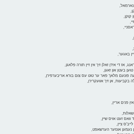
אבנארמאל,
ן,
 קוקן,
י,
אסניי,
,
,
ין באגער,
נג, אז די אידן זאלן זיך אין זיין תורה פלאגן,
וען בעטן און זאגן,
שבועה פונעם מלאך פאר ער טוט עס צום בורא אריבערפירן,
לה בקביעות, אן זיך אוועקרירן,
אין פנים אריין,
 שאלות,
 וואס זעט אויס שיין,
ייב'ס ציין,
און נעמען אונזער הערשאפט,