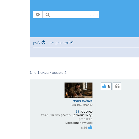
זוך
פארגעשריטענע זוך
שרייב זיך איין
לאגין
2 פאוסטס • בלאט
1
פון
1
8
פאלשע בארד
פרישער באניצער
פאוסטס:
18
זיך איינגעשריבן:
מוצש"ק מאי 16, 2026
10:16 pm
Location:
new york
x 86