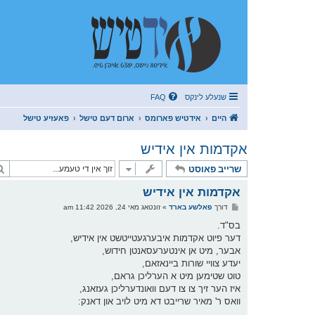
שנעלע לינקס
FAQ
היים
אידטיש פארומס
ארום דעם טישל
פאעזיע טישל
אקדמות אין אידיש
שרייב פאוסט
אקדמות אין אידיש
פ
דורך
פאלשע בארד
»
זונטאג מאי 24, 2026 11:42 am
א
ו
בס"ד.
ס
דער פיוט אקדמות איבערגעטייטשט אין אידיש,
ט
אבער, מיט אן אינטערעסאנטן חידוש,
יעדע צוויי שורות ביינאזאם,
טוט שטימען מיט א הערליכן גראם,
איז הער זיך צו צו דעם וואונדערליכן געזאנג,
וואס ר' מאיר שרייבט דא מיט לויב און דאנק: