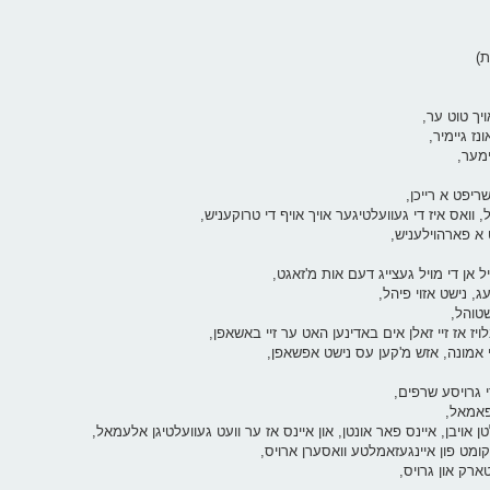
ת)
יך טוט ער,
ז גיימיר,
ימער,
שריפט א רייכן,
 וואס איז די געוועלטיגער אויך אויף די טרוקעניש,
 א פארהוילעניש,
ל אן די מויל געצייג דעם אות מ'זאגט,
, נישט אזוי פיהל,
שטוהל,
בלויז אז זיי זאלן אים באדינען האט ער זיי באשאפן,
 אמונה, אזש מ'קען עס נישט אפשאפן,
די גרויסע שרפים,
יפאמאל,
 אויבן, איינס פאר אונטן, און איינס אז ער וועט געוועלטיגן אלעמאל,
קומט פון איינגעזאמלטע וואסערן ארויס,
ארק און גרויס,