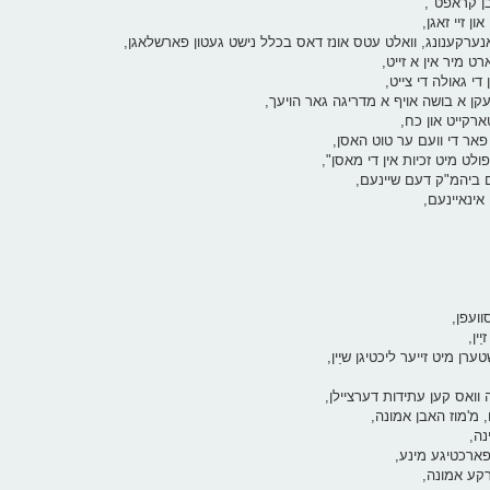
עבן קראפט",
ן זיי זאגן,
 אנערקענונג, וואלט עטס אונז דאס בכלל נישט געטון פארשלאגן,
ט מיר אין א זייט,
די גאולה די צייט,
דעקן א בושה אויף א מדריגה גאר הויעך,
ארקייט און כח,
פאר די וועם ער טוט האסן,
ולט מיט זכיות אין די מאסן",
עם ביהמ"ק דעם שיינעם,
אינאיינעם,
וועפן,
ין,
שטערן מיט זייער ליכטיגן שיַין,
ה וואס קען עתידות דערציילן,
ם, מ'מוז האבן אמונה,
נה,
א פארכטיגע מינע,
רקע אמונה,