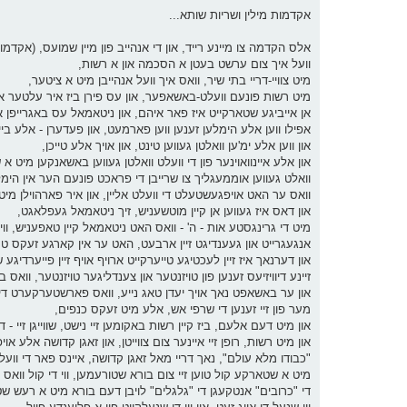
אקדמות מילין ושריות שותא...
אלס הקדמה צו מיינע רייד, און די אנהייב פון מיין שמועס, (אקדמו
וועל איך צום ערשט בעטן א הסכמה און א רשות,
מיט צוויי-דריי בתי שיר, וואס איך וועל אנהייבן מיט א ציטער,
מיט רשות פונעם וועלט-באשאפער, און עס פירן ביז איר עלטער או
אן אייביגע שטארקייט איז פאר איהם, און ניטאמאל עס באגרייפן אונ
אפילו ווען אלע הימלען זענען ווען פארמעט, און פעדערן - אלע בי
און ווען אלע ימ'ען וואלטן געווען טינט, און אויך אלע טייכן,
און אלע איינוואוינער פון די וועלט וואלטן געווען באשאנקען מיט א 
וואלט געווען אוממעגליך צו שרייבן די פראכט פונעם הער אין הימל,
וואס ער האט אויפגעשטעלט די וועלט אליין, און איר פארהוילן מיט
און דאס איז געווען אן קיין מוטשעניש, זיך ניטאמאל געפלאגט,
מיט די גרינגסטע אות - ה' - וואס האט ניטאמאל קיין טאפעניש, וויי
אנגעגרייט און געענדיגט זיין ארבעט, האט ער אין קארגע זעקס טעג
און דערנאך איז זיין לעכטיגע טייערקייט ארויף אויף זיין פייערדיגע 
זיינע דיוויזיעס זענען פון טויזנטער און צענדליגער טויזנטער, וואס 
און ער באשאפט נאך אויך יעדן טאג נייע, וואס פארשטערקערט די
מער פון זיי זענען די שרפי אש, אלע מיט זעקס כנפים,
און מיט דעם אלעם, ביז קיין רשות באקומען זיי נישט, שווייגן זיי - 
און מיט רשות, רופן זיי איינער צום צווייטן, און זאגן קדושה אלע או
"כבודו מלא עולם", נאך דריי מאל זאגן קדושה, איינס פאר די וועלטן
מיט א שטארקע קול טוען זיי צום בורא שטורעמען, ווי די קול וואס 
די "כרובים" אנטקעגן די "גלגלים" לויבן דעם בורא מיט א רעש שט