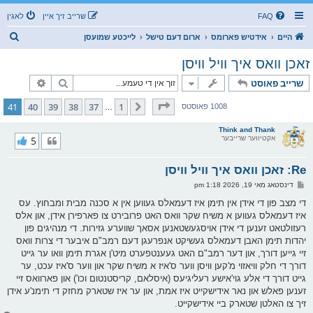
FAQ
שרייב זיך איין
לאגין
ז
היים
אידטיש פארומס
ארום דעם טישל
לייכטע שמועסן
ו
זאכן וואס איך וויל וויסן
ך
זוך
פארגעשרי
שרייב פאוסט
בלאט
41
פון
41
41
40
39
38
37
1
פריערדיגע
1008 פאוסטס
…
Think and Thank
אקטיווער שרייבער
5
Re: זאכן וואס איך וויל וויסן
פ
דינסטאג מאי 19, 2026 1:18 pm
א
ו
די מצב פון די אידן אין תימן איז דעמאלס געווען אין א סכנה מבית ומבחוץ. עס
ס
איז דעמאלס געווען א משיח שקר וואס האט פרובירט צו פארפירן אידן, און אלס
ט
רעזולטאט זענען די אידן אויסגעשטאנען אסאך שווערע גזירות. די מנהיגים פון
יהדות תימן האבן דעמאלס געשיקט אנפרעגן דעם רמב"ם איבער די צרות וואס
זיי גייען דורך, און דער רמב"ם האט געענטפערט מיט'ן אגרת תימן וואו ער גייט
דורך די חלק וויאזוי מ'קען וויסן ווער ס'איז א משיח שקר און ווער ס'איז עכט, ער
גייט דורך די אלע גוי'אישע רעליגיעס (איסלאם, קריסטנטום וכו') און פארוואס זיי
זענען פאלש און נאר אידישקייט איז אמת, און ער איז שטארק מחזק די תימנ'ע אידן
זיך צו האלטן שטארק ביי אידישקייט.