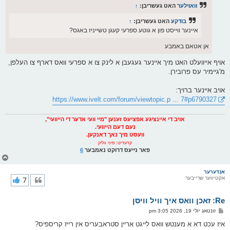
ס
וואוילער
האט געשריבן:
↑
ט
בודקע
האט געשריבן:
↑
איינער ווייסט פון א גוטע ספרעי קעגן טשייניז באגס?
אן אטאם באמבע
אויף אייוועלט האט מיך איינער געגעבן א לינק צו א ספרעי וואס דארף צו העלפן,
מ'גיימיר עס פרובירן.
אויב איינער ברויך:
https://www.ivelt.com/forum/viewtopic.p ... 7#p6790327
אויב די איינציגע אפציעס זענען "מיי וועי אדער די הייוועי",
נעם דעם הייוועי.
וועסט מיך נאך דאנקען.
קרעדיט: פיני גליק
פאר נייעס דרוקט נאמבער
6
צ
ו
ר
אנדערער
אקטיווער שרייבער
7
י
ק
א
Re: זאכן וואס איך וויל וויסן
ר
ו
פ
זונטאג יולי 19, 2026 3:05 pm
י
א
ף
ו
איז עכט דא א מענטש וואס לייגט אריין סטראבעריס אין רייז קריספיס?
ס