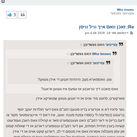
צ
ו
ר
Who knows
אקטיווער באניצער
3
י
ק
א
Re: זאכן וואס איך וויל וויסן
ר
ו
פ
דינסטאג מאי 19, 2026 4:48 pm
י
א
ף
ו
ס
צווייטער
האט געשריבן:
↑
ט
Who knows
האט געשריבן:
↑
צווייטער
האט געשריבן:
↑
גוט, וואספארא מצב היהדות זענען די אידן געווען?
וואס מאכט דיך טראכטן אז עפעס איז געווען ווראנג?
פארקערט, ס'זעט מיר אויס אז זיי זענען געווען שטארקע אידן.
נאר ס'איז דא א אנדערע בריוו פונעם רמב''ם וואס דער תולדות יעקב יוסף
ברענגט (כמדומה לי בספרו צפנת פענח. ואגב, איז דאס די איינציגסטער מקור צו
דעם בריוו) ווי דער רמב''ם האט געענטפערט פאר א קהילה וואס האבן געפרעגט
קשיות בענין תחיית המתים, און דער רמב''ם ענטפערט דארטן אז די שאלות קומט
פון עסן מאכלות אסורות וואס איז מטמם די לב. דארטן קוקט אויס אז די אידן