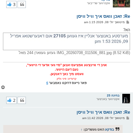
אקטיווער שרייבער
3
י
ק
א
Re: זאכן וואס איך וויל וויסן
ר
ו
פ
מיטוואך יולי 08, 2026 1:15 am
י
א
ף
ו
הא?
ס
ט
IMG_20260708_011506_881.jpg (8.52 KiB) געזען געווארן 244 מאל
אויב די איינציגע אפציעס זענען "מיי וועי אדער די הייוועי",
נעם דעם הייוועי.
וועסט מיך נאך דאנקען.
קרעדיט: פיני גליק
פאר נייעס דרוקט נאמבער
6
צ
ו
ר
בחינה 25
אקטיווער באניצער
2
י
ק
א
Re: זאכן וואס איך וויל וויסן
ר
ו
פ
מיטוואך יולי 08, 2026 11:42 am
י
א
ף
ו
ס
בודקע
האט געשריבן:
↑
ט