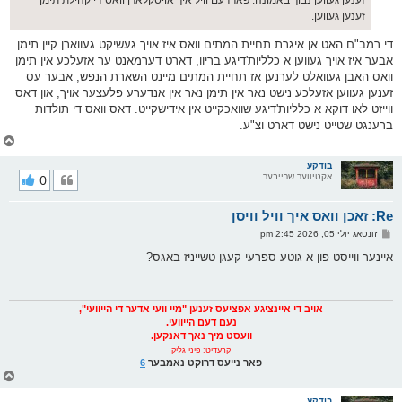
זענען געווען נבוך באמונה. פארדעם וויל איך אויסקלארן וואס די קהילת תימן
זענען געווען.
די רמב"ם האט אן איגרת תחיית המתים וואס איז אויך געשיקט געווארן קיין תימן
אבער איז אויך געווען א כלליות'דיגע בריוו, דארט דערמאנט ער אזעלכע אין תימן
וואס האבן געוואלט לערנען אז תחיית המתים מיינט השארת הנפש, אבער עס
זענען געווען אזעלכע נישט נאר אין תימן נאר אין אנדערע פלעצער אויך, און דאס
ווייזט לאו דוקא א כלליות'דיגע שוואכקייט אין אידישקייט. דאס וואס די תולדות
ברענגט שטייט נישט דארט וצ"ע.
צ
ו
ר
בודקע
אקטיווער שרייבער
0
י
ק
א
Re: זאכן וואס איך וויל וויסן
ר
ו
פ
זונטאג יולי 05, 2026 2:45 pm
י
א
ף
ו
איינער ווייסט פון א גוטע ספרעי קעגן טשייניז באגס?
ס
ט
אויב די איינציגע אפציעס זענען "מיי וועי אדער די הייוועי",
נעם דעם הייוועי.
וועסט מיך נאך דאנקען.
קרעדיט: פיני גליק
פאר נייעס דרוקט נאמבער
6
צ
ו
ר
בודקע