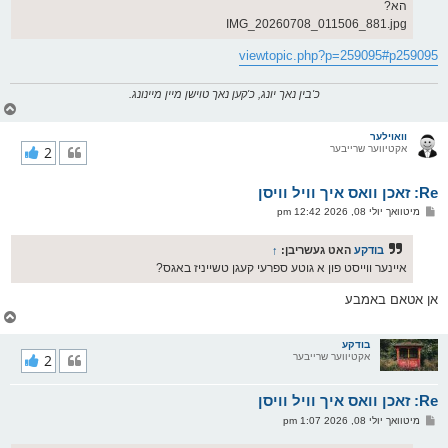
הא?
IMG_20260708_011506_881.jpg
viewtopic.php?p=259095#p259095
כ'בין נאך יונג, כ'קען נאך טוישן מיין מיינונג.
צ
ו
ר
וואוילער
אקטיווער שרייבער
2
י
ק
א
Re: זאכן וואס איך וויל וויסן
ר
ו
פ
מיטוואך יולי 08, 2026 12:42 pm
י
א
ף
ו
ס
בודקע
האט געשריבן:
↑
ט
איינער ווייסט פון א גוטע ספרעי קעגן טשייניז באגס?
אן אטאם באמבע
צ
ו
ר
בודקע
אקטיווער שרייבער
2
י
ק
א
Re: זאכן וואס איך וויל וויסן
ר
ו
פ
מיטוואך יולי 08, 2026 1:07 pm
י
א
ף
ו