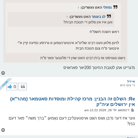
ט
נפתלי
האט געשריבן:
↑
לג בעומר
האט געשריבן:
↑
ווען איז אין פלאן די חנוכת הבית?
ראש השנה תשפ"ח
לויטן פלאן וועט רבינו שליט"א אינטערנעמען א גרויסע נסיעה קיין א"י
ווינטער פ"ח צום חנוכת הבית
נישט געוויסט אז בית רבינו האט שוין די פלענער פאר פ"ח
מ'גרייט אהן לטובת החינוך 200יאר פאראויס
צ
ו
ר
איידל
ניי צום טיש
0
י
ק
א
Re: השלם זה הבנין: מרכז קהילת ומוסדות סאטמאר (מהר"א)
ר
ו
אין ירושלים עיה"ק
י
פ
דינסטאג יולי 28, 2026 12:22 am
ף
א
ו
ווער איז דער נדבן וואָס האָט אויסגעקליבן דעם נאָמען ״ברך משה״ פאר דעם
ס
בנין?
ט
צ
ו