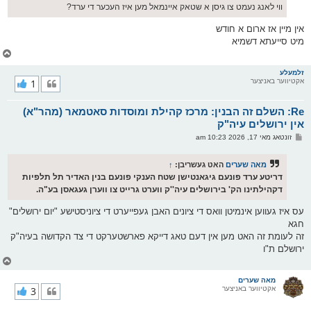
ווי לאנג נעמט צו גיסן א שטאק איינמאל מען איז העכער די ערד?
אין מיין אז ארום א חודש
מיט סייעתא דשמיא
צ
ו
ר
זלמעלע
אקטיווער באניצער
1
י
ק
א
Re: השלם זה הבנין: מרכז קהילת ומוסדות סאטמאר (מהר"א)
ר
ו
אין ירושלים עיה"ק
י
פ
זונטאג מאי 17, 2026 10:23 am
ף
א
ו
ס
מאה שערים
האט געשריבן:
↑
ט
דריטע ערד פונעם גיגאנטישן שטח הענקי פונעם בנין האדיר תל תלפיות
דקהילתינו הק' בירושלים עיה''ק ווערט גרייט צו ווערן געגאסן בע"ה.
עס איז געווען אינמיטן וואס די ציונים האבן געפייערט די ציוניסטישע "יום ירושלים"
חגא
זה לעומת זה האט מען אין דעם טאג דייקא פארשטערקט די צד הקדושה בעיה"ק
ירושלם ת"ו
צ
ו
ר
מאה שערים
אקטיווער באניצער
3
י
ק
א