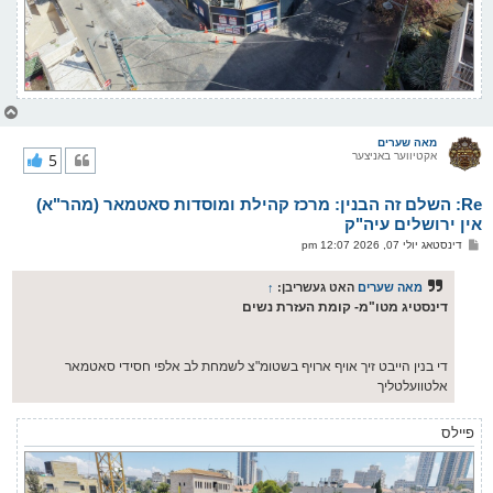
צ
ו
ר
מאה שערים
אקטיווער באניצער
5
י
ק
א
Re: השלם זה הבנין: מרכז קהילת ומוסדות סאטמאר (מהר"א)
ר
ו
אין ירושלים עיה"ק
י
פ
דינסטאג יולי 07, 2026 12:07 pm
ף
א
ו
ס
מאה שערים
האט געשריבן:
↑
ט
דינסטיג מטו"מ- קומת העזרת נשים
די בנין הייבט זיך אויף ארויף בשטומ"צ לשמחת לב אלפי חסידי סאטמאר
אלטוועלטליך
פיילס