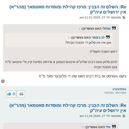
א
Re: השלם זה הבנין: מרכז קהילת ומוסדות סאטמאר (מהר"א)
ר
ו
אין ירושלים עיה"ק
י
פ
מאנטאג יולי 27, 2026 11:21 pm
ף
א
ו
ס
נפתלי
האט געשריבן:
↑
ט
לג בעומר
האט געשריבן:
↑
ווען איז אין פלאן די חנוכת הבית?
ראש השנה תשפ"ח
לויטן פלאן וועט רבינו שליט"א אינטערנעמען א גרויסע נסיעה קיין א"י ווינטער פ"ח
צום חנוכת הבית
נישט געוויסט אז בית רבינו האט שוין די פלענער פאר פ"ח
צ
ו
ר
גאלדבערג
אקטיווער באניצער
0
י
ק
א
Re: השלם זה הבנין: מרכז קהילת ומוסדות סאטמאר (מהר"א)
ר
ו
אין ירושלים עיה"ק
י
פ
מאנטאג יולי 27, 2026 11:24 pm
ף
א
ו
ס
איד
האט געשריבן:
↑