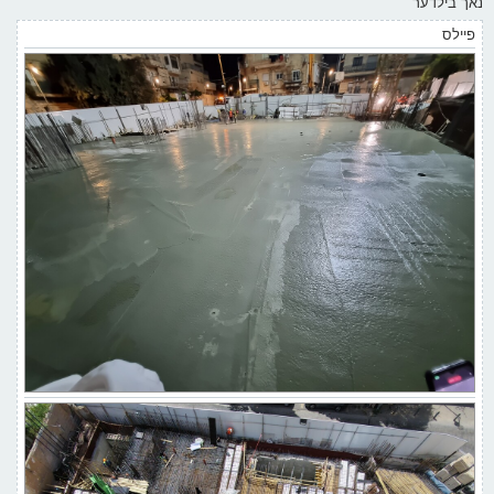
נאך בילדער
פיילס