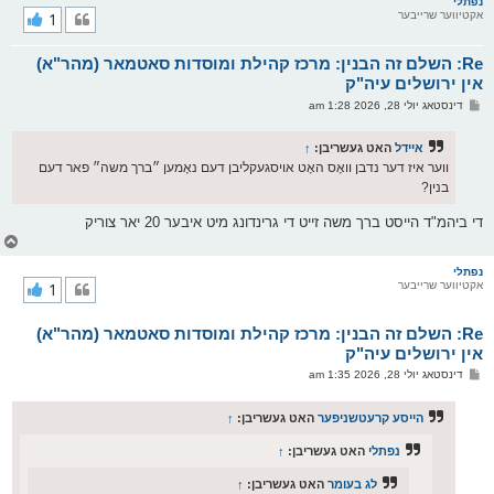
ר
נפתלי
אקטיווער שרייבער
1
י
ק
א
Re: השלם זה הבנין: מרכז קהילת ומוסדות סאטמאר (מהר"א)
ר
ו
אין ירושלים עיה"ק
י
פ
דינסטאג יולי 28, 2026 1:28 am
ף
א
ו
ס
איידל
האט געשריבן:
↑
ט
ווער איז דער נדבן וואָס האָט אויסגעקליבן דעם נאָמען ״ברך משה״ פאר דעם
בנין?
די ביהמ"ד הייסט ברך משה זייט די גרינדונג מיט איבער 20 יאר צוריק
צ
ו
ר
נפתלי
אקטיווער שרייבער
1
י
ק
א
Re: השלם זה הבנין: מרכז קהילת ומוסדות סאטמאר (מהר"א)
ר
ו
אין ירושלים עיה"ק
י
פ
דינסטאג יולי 28, 2026 1:35 am
ף
א
ו
ס
הייסע קרעטשניפער
האט געשריבן:
↑
ט
נפתלי
האט געשריבן:
↑
לג בעומר
האט געשריבן:
↑