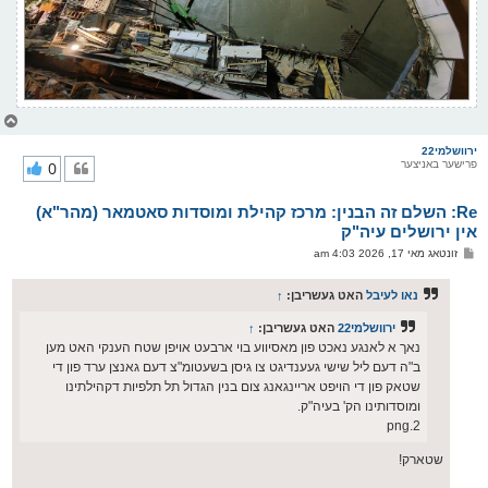
צ
ו
ר
ירוושלמי22
פרישער באניצער
0
י
ק
א
Re: השלם זה הבנין: מרכז קהילת ומוסדות סאטמאר (מהר"א)
ר
ו
אין ירושלים עיה"ק
י
פ
זונטאג מאי 17, 2026 4:03 am
ף
א
ו
ס
נאו לעיבל
האט געשריבן:
↑
ט
ירוושלמי22
האט געשריבן:
↑
נאך א לאנגע נאכט פון מאסיווע בוי ארבעט אויפן שטח הענקי האט מען
ב"ה דעם ליל שישי געענדיגט צו גיסן בשעטומ"צ דעם גאנצן ערד פון די
שטאק פון די הויפט אריינגאנג צום בנין הגדול תל תלפיות דקהילתינו
ומוסדותינו הק' בעיה"ק.
2.png
שטארק!