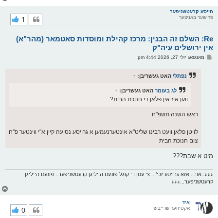
ו
ר
הייסע קרעטשניפער
פרישער באניצער
1
י
ק
א
Re: השלם זה הבנין: מרכז קהילת ומוסדות סאטמאר (מהר"א)
ר
ו
אין ירושלים עיה"ק
י
פ
מאנטאג יולי 27, 2026 4:44 pm
ף
א
ו
ס
נפתלי
האט געשריבן:
↑
ט
לג בעומר
האט געשריבן:
↑
ווען איז אין פלאן די חנוכת הבית?
ראש השנה תשפ"ח
לויטן פלאן וועט רבינו שליט"א אינטערנעמען א גרויסע נסיעה קיין א"י ווינטער פ"ח
צום חנוכת הבית
מיט א שבת???
♪♪♪..אוי... אזא גרויסע זכי'... צי עסן די קוגל פונעם הייליגן קרעטשניפער...פונעם הייליגן
קרעטשניפער...♪♪♪
צ
ו
ר
איד
אקטיווער שרייבער
0
י
ק