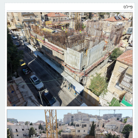
פיילס