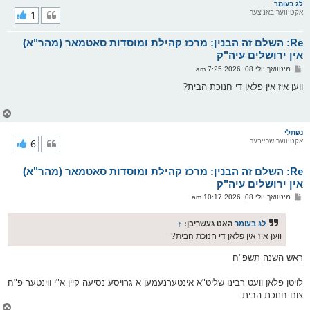
ר
לג בעומר
אקטיווער באניצער
1
י
ק
א
Re: השלם זה הבנין: מרכז קהילת ומוסדות סאטמאר (מהר"א)
ר
ו
אין ירושלים עיה"ק
י
פ
מיטוואך יולי 08, 2026 7:25 am
ף
א
ו
ווען איז אין פלאן די חנוכת הבית?
ס
ט
צ
ו
ר
נפתלי
אקטיווער שרייבער
6
י
ק
א
Re: השלם זה הבנין: מרכז קהילת ומוסדות סאטמאר (מהר"א)
ר
ו
אין ירושלים עיה"ק
י
פ
מיטוואך יולי 08, 2026 10:17 am
ף
א
ו
ס
לג בעומר
האט געשריבן:
↑
ט
ווען איז אין פלאן די חנוכת הבית?
ראש השנה תשפ"ח
לויטן פלאן וועט רבינו שליט"א אינטערנעמען א גרויסע נסיעה קיין א"י ווינטער פ"ח
צום חנוכת הבית
צ