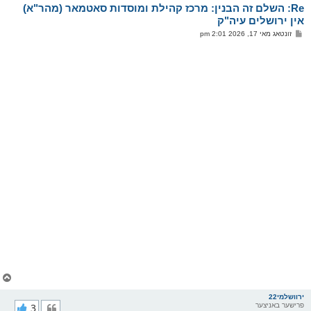
Re: השלם זה הבנין: מרכז קהילת ומוסדות סאטמאר (מהר"א)
ר
ו
אין ירושלים עיה"ק
י
פ
זונטאג מאי 17, 2026 2:01 pm
ף
א
ו
ס
ט
צ
ו
ר
ירוושלמי22
פרישער באניצער
3
י