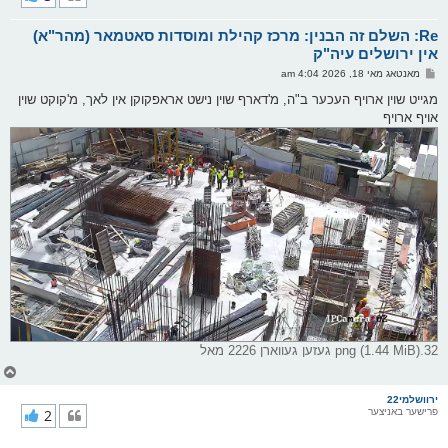
ק
א
Re: השלם זה הבנין: מרכז קהילת ומוסדות סאטמאר (מהר"א)
ר
ו
אין ירושלים עיה"ק
י
פ
מאנטאג מאי 18, 2026 4:04 am
ף
א
ו
מגייט שוין ארויף העכער ב"ה, מ'דארף שוין נישט אראפקוקן אין לאך, מ'קוקט שוין
ס
אויף ארויף
ט
32.png (1.44 MiB) געזען געווארן 2226 מאל
צ
ו
ר
ירוושלמי22
פרישער באניצער
2
י
ק
א