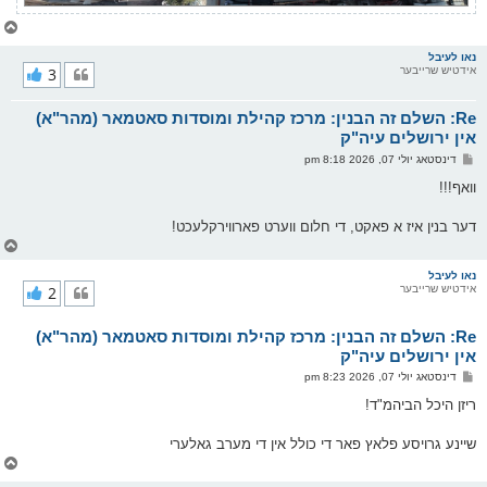
צ
ו
ר
נאו לעיבל
אידטיש שרייבער
3
י
ק
א
Re: השלם זה הבנין: מרכז קהילת ומוסדות סאטמאר (מהר"א)
ר
ו
אין ירושלים עיה"ק
י
פ
דינסטאג יולי 07, 2026 8:18 pm
ף
א
ו
וואף!!!
ס
ט
דער בנין איז א פאקט, די חלום ווערט פארווירקלעכט!
צ
ו
ר
נאו לעיבל
אידטיש שרייבער
2
י
ק
א
Re: השלם זה הבנין: מרכז קהילת ומוסדות סאטמאר (מהר"א)
ר
ו
אין ירושלים עיה"ק
י
פ
דינסטאג יולי 07, 2026 8:23 pm
ף
א
ו
ריזן היכל הביהמ"ד!
ס
ט
שיינע גרויסע פלאץ פאר די כולל אין די מערב גאלערי
צ
ו