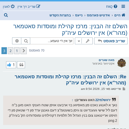
FAQ
שרייב זיך איין
לאגין
ז
היים
אידטיש פארומס
נייעס
בחצרות הקודש
ו
השלם זה הבנין: מרכז קהילת ומוסדות סאטמאר
ך
(מהר"א) אין ירושלים עיה"ק
זוך
פארגעשרי
שרייב פאוסט
3
2
1
פריערדיגע
70 פאוסטס
מאה שערים
אקטיווער באניצער
1
Re: השלם זה הבנין: מרכז קהילת ומוסדות סאטמאר
(מהר"א) אין ירושלים עיה"ק
פ
פרייטאג מאי 15, 2026 9:54 am
א
ו
ס
ירוושלמי22
האט געשריבן:
↑
ט
נאך א לאנגע נאכט פון מאסיווע בוי ארבעט אויפן שטח הענקי האט מען ב"ה
דעם ליל שישי געענדיגט צו גיסן בשעטומ"צ דעם גאנצן ערד פון די שטאק פון די
הויפט אריינגאנג צום בנין הגדול תל תלפיות דקהילתינו ומוסדותינו הק' בעיה"ק.
2.png