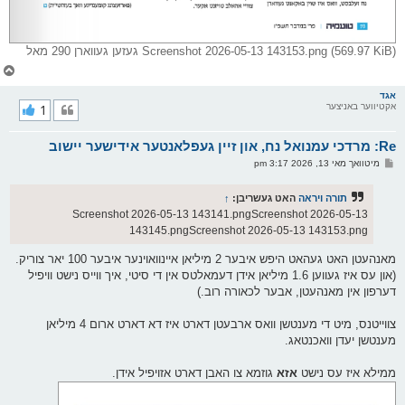
Screenshot 2026-05-13 143153.png (569.97 KiB) געזען געווארן 290 מאל
צ
ו
ר
אגד
אקטיווער באניצער
1
י
ק
א
Re: מרדכי עמנואל נח, און זיין געפלאנטער אידישער יישוב
ר
ו
פ
מיטוואך מאי 13, 2026 3:17 pm
י
א
ף
ו
ס
תורה ויראה
האט געשריבן:
↑
ט
Screenshot 2026-05-13 143141.pngScreenshot 2026-05-13
143145.pngScreenshot 2026-05-13 143153.png
מאנהעטן האט געהאט היפש איבער 2 מיליאן איינוואוינער איבער 100 יאר צוריק.
(און עס איז געווען 1.6 מיליאן אידן דעמאלטס אין די סיטי, איך ווייס נישט וויפיל
דערפון אין מאנהעטן, אבער לכאורה רוב.)
צווייטנס, מיט די מענטשן וואס ארבעטן דארט איז דא דארט ארום 4 מיליאן
מענטשן יעדן וואכנטאג.
ממילא איז עס נישט
אזא
גוזמא צו האבן דארט אזויפיל אידן.