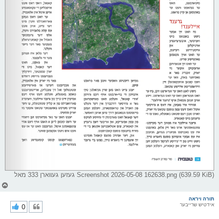
Screenshot 2026-05-08 162638.png (639.59 KiB) געזען געווארן 333 מאל
צ
ו
ר
תורה ויראה
אידטיש שרייבער
0
י
ק