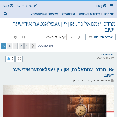
FAQ
שרייב זיך איין
לאגין
ז
היים
אידטיש פארומס
היסטאריע
אלגעמיינע היסטאריע
ו
מרדכי עמנואל נח, און זיין געפלאנטער אידישער
ך
יישוב
זוך
פארגעשרי
שרייב פאוסט
5
4
3
2
1
פריערדיגע
103 פאוסטס
תורה ויראה
אידטיש שרייבער
2
Re: מרדכי עמנואל נח, און זיין געפלאנטער אידישער
יישוב
פ
פרייטאג מאי 08, 2026 4:28 pm
א
ו
ס
ט