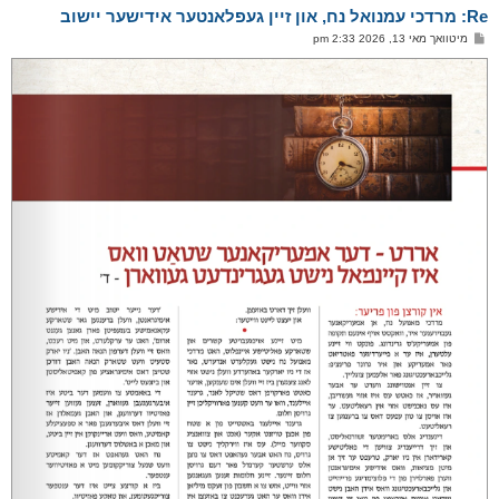
א
Re: מרדכי עמנואל נח, און זיין געפלאנטער אידישער יישוב
ר
ו
פ
מיטוואך מאי 13, 2026 2:33 pm
י
א
ף
ו
ס
ט