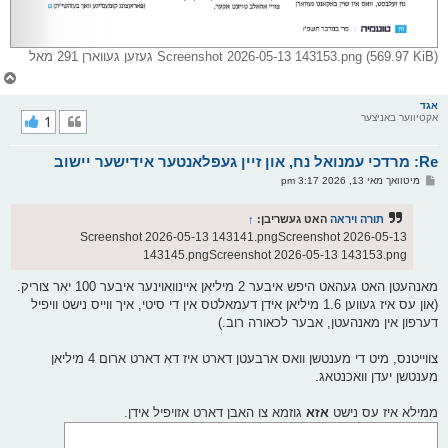
Screenshot 2026-05-13 143153.png (569.97 KiB) געזען געווארן 291 מאל
צ
ו
ר
אגד
אקטיווער באניצער
1
י
ק
א
Re: מרדכי עמנואל נח, און זיין געפלאנטער אידישער יישוב
ר
ו
פ
מיטוואך מאי 13, 2026 3:17 pm
י
א
ף
ו
ס
תורה ויראה
האט געשריבן:
↑
ט
Screenshot 2026-05-13 143141.pngScreenshot 2026-05-13
143145.pngScreenshot 2026-05-13 143153.png
מאנהעטן האט געהאט היפש איבער 2 מיליאן איינוואוינער איבער 100 יאר צוריק.
(און עס איז געווען 1.6 מיליאן אידן דעמאלטס אין די סיטי, איך ווייס נישט וויפיל
דערפון אין מאנהעטן, אבער לכאורה רוב.)
צווייטנס, מיט די מענטשן וואס ארבעטן דארט איז דא דארט ארום 4 מיליאן
מענטשן יעדן וואכנטאג.
ממילא איז עס נישט
אזא
גוזמא צו האבן דארט אזויפיל אידן.