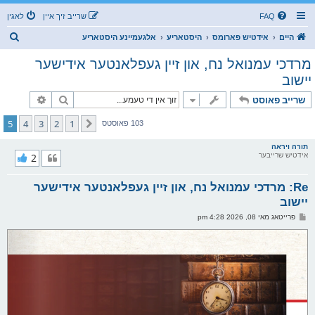
FAQ
שרייב זיך איין
לאגין
ז
היים
אידטיש פארומס
היסטאריע
אלגעמיינע היסטאריע
ו
מרדכי עמנואל נח, און זיין געפלאנטער אידישער
ך
יישוב
זוך
פארגעשרי
שרייב פאוסט
5
4
3
2
1
פריערדיגע
103 פאוסטס
תורה ויראה
אידטיש שרייבער
2
Re: מרדכי עמנואל נח, און זיין געפלאנטער אידישער
יישוב
פ
פרייטאג מאי 08, 2026 4:28 pm
א
ו
ס
ט