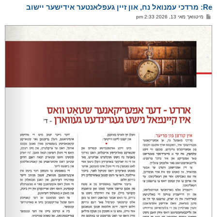
א
Re: מרדכי עמנואל נח, און זיין געפלאנטער אידישער יישוב
ר
ו
פ
מיטוואך מאי 13, 2026 2:33 pm
י
א
ף
ו
ס
ט