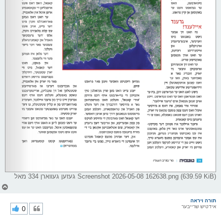
Screenshot 2026-05-08 162638.png (639.59 KiB) געזען געווארן 334 מאל
צ
ו
ר
תורה ויראה
אידטיש שרייבער
0
י
ק