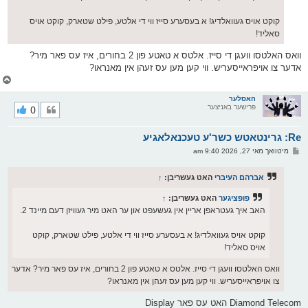
קוקט אויס געוואלדיג! א בעסערע סייז ווי די אלטע, פילט שטארק, קוקט אויס
סאליד!
וואס האלטסו וועגן די סייז. אלטס א טאטע פון 2 בחורים, איז עס פאר מיר?
אדער צו אויפראייסעריש. ווי קען מען עס זעהן אין מאנראו?
צ
ו
ר
האסלער
פרישער באניצער
0
י
ק
א
Re: גרינטאטש כשר'ע טעכנאלאגיע
ר
ו
פ
מיטוואך מאי 27, 2026 9:40 am
י
א
ף
ו
ס
אברהם העיברי
האט געשריבן:
↑
ט
פופציגער
האט געשריבן:
↑
האב איך געטראפן אריין אין געשעפט און ער האט מיר געוויזן דעם מיינד 2.
קוקט אויס געוואלדיג! א בעסערע סייז ווי די אלטע, פילט שטארק, קוקט
אויס סאליד!
וואס האלטסו וועגן די סייז. אלטס א טאטע פון 2 בחורים, איז עס פאר מיר? אדער
צו אויפראייסעריש. ווי קען מען עס זעהן אין מאנראו?
Diamond Telecom האט עס פאר Display