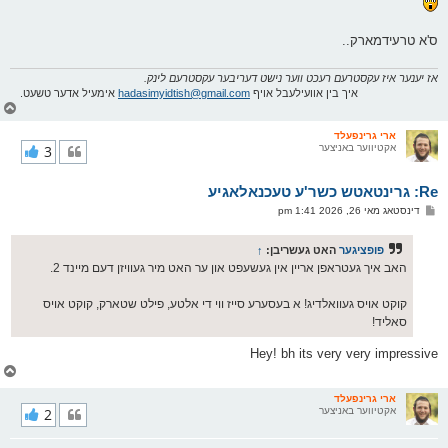
ס'א טרעידמארק..
אז יענער איז עקסטרעם רעכט ווער נישט דעריבער עקסטרעם לינק.
איך בין אוועילעבל אויף
hadasimyidtish@gmail.com
אימעיל אדער טשעט.
צ
ו
ר
ארי גרינפעלד
אקטיווער באניצער
3
י
ק
א
Re: גרינטאטש כשר'ע טעכנאלאגיע
ר
ו
פ
דינסטאג מאי 26, 2026 1:41 pm
י
א
ף
ו
ס
פופציגער
האט געשריבן:
↑
ט
האב איך געטראפן אריין אין געשעפט און ער האט מיר געוויזן דעם מיינד 2.
קוקט אויס געוואלדיג! א בעסערע סייז ווי די אלטע, פילט שטארק, קוקט אויס
סאליד!
Hey! bh its very very impressive
צ
ו
ר
ארי גרינפעלד
אקטיווער באניצער
2
י
ק
א