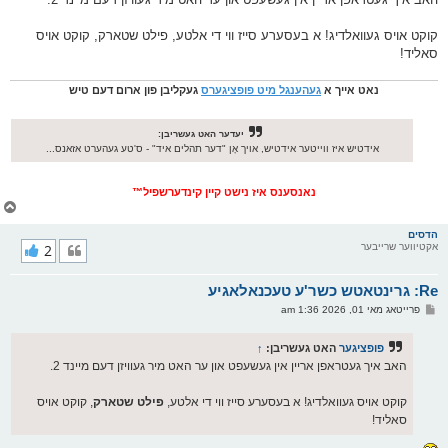
ס
ט
קוקט אויס געוואלדיג! א בעסערע סייז ווי די אלטע, פילט שטארק, קוקט אויס
סאליד!
נאט אייך א
געהענגל מיט פופציגערס
געקליבן פון ארום דעם טיש
יעדער האט געשריבן:
אידטיש איז ווייטער אידטיש, אויך אָן "דער תהלים איד" - ס'טע געהערט אזאנס...
נאנסענס איז נישט קיין קינדערשפיל™
צ
ו
ר
הדסים
אקטיווער שרייבער
2
י
ק
א
Re: גרינטאטש כשר'ע טעכנאלאגיע
ר
ו
פ
פרייטאג מאי 01, 2026 1:36 am
י
א
ף
ו
ס
פופציגער
האט געשריבן:
↑
ט
האב איך געטראפן אריין אין געשעפט און ער האט מיר געוויזן דעם מיינד 2.
קוקט אויס געוואלדיג! א בעסערע סייז ווי די אלטע,
פילט שטארק
, קוקט אויס
סאליד!