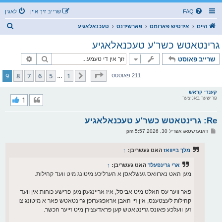
FAQ
שרייב זיך איין
לאגין
ז
היים
אידטיש פארומס
פארשידנס
טעכנאלאגיע
ו
גרינטאטש כשר'ע טעכנאלאגיע
ך
זוך
פארגעשרי
שרייב פאוסט
בלאט
9
פון
9
9
8
7
6
5
1
פריערדיגע
211 פאוסטס
…
קענדי קראש
פרישער באניצער
1
Re: גרינטאטש כשר'ע טעכנאלאגיע
פ
דאנערשטאג אפריל 30, 2026 5:57 pm
א
ו
ס
מלך בייוואז
האט געשריבן:
↑
ט
ארי גרינפעלד
האט געשריבן:
↑
מען האט נארוואס געשלאסן א הערליכע מיטונג מיט וועד קהילות.
פאר ווער עס האלט מיט אביסל, איז אריינגעקומען פרישע כוחות אין וועד
קהילות לעצטענס, אין זיי האבן אראפגערופן גרינטאטש פאר א מיטונג צו
זען וועלכע פאונס גרינטאטש קען פראדעצירן מיט זייער הכשר.