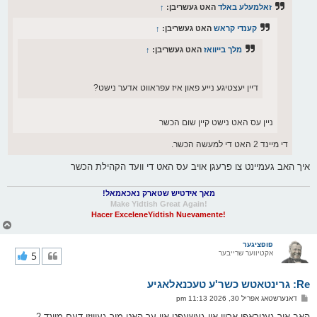
ס
זאלמעלע באלד
האט געשריבן:
↑
ט
קענדי קראש
האט געשריבן:
↑
מלך בייוואז
האט געשריבן:
↑
דיין יעצטיגע נייע פאון איז עפראווט אדער נישט?
ניין עס האט נישט קיין שום הכשר
די מיינד 2 האט די למעשה הכשר.
איך האב געמיינט צו פרעגן אויב עס האט די וועד הקהילת הכשר
מאך אידטיש שטארק נאכאמאל!
!Make Yidtish Great Again
!Hacer ExceleneYidtish Nuevamente
צ
ו
ר
פופציגער
אקטיווער שרייבער
5
י
ק
א
Re: גרינטאטש כשר'ע טעכנאלאגיע
ר
ו
פ
דאנערשטאג אפריל 30, 2026 11:13 pm
י
א
ף
ו
האב איך געטראפן אריין אין געשעפט און ער האט מיר געוויזן דעם מיינד 2.