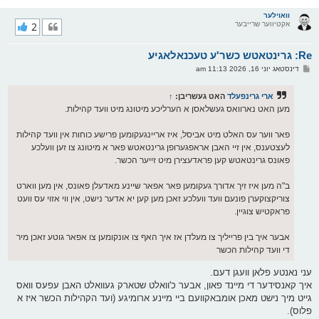
ו
ר
וואוילער
אקטיווער שרייבער
2
י
ק
א
Re: גרינטאטש כשר'ע טעכנאלאגיע
ר
ו
פ
דינסטאג יוני 16, 2026 11:13 am
י
א
ף
ו
ס
ארי גרינפעלד
האט געשריבן:
↑
ט
מען האט נארוואס געשלאסן א הערליכע מיטונג מיט וועד קהילות.
פאר ווער עס האלט מיט אביסל, איז אריינגעקומען פרישע כוחות אין וועד קהילות
לעצטענס, אין זיי האבן אראפגערופן גרינטאטש פאר א מיטונג צו זען וועלכע
פאונס גרינטאטש קען פראדעצירן מיט זייער הכשר.
ב"ה מען איז זיך אדורך געקומען פאר אפאר שיינע מאדעלן פאונס, אין מען ווארט
צוריקצוקערן פונעם וועד וועלכע זאכן מען קען יא אדער נישט, אין ווי אזוי עס וועט
פראקטיש צוגיין.
אבער איך בין פרייליך צו מעלדן אז איך האף צו אונקומען צו אפאר גוטע זאכן מיר
די וועד קהילות הכשר
עני נאנטע פלאן וועגן דעם.
איך קאנסידער די מיינד פאון, אבער כ'וואלט שטארק געוואלט האבן עפעס וואס
גייט מיך נישט מאכן אומבאקוועם ביי מיינע ארומיגע (ועד הקהילות הכשר איז א
פלוס).