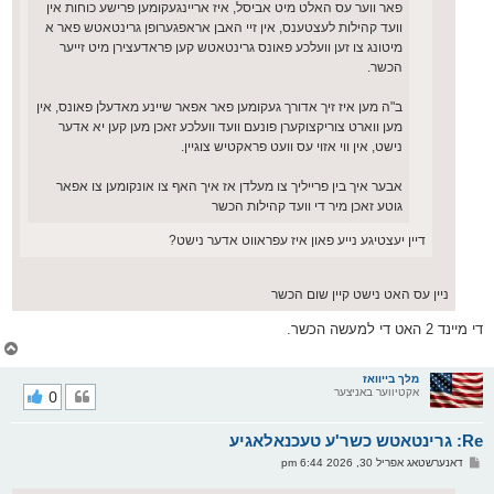
פאר ווער עס האלט מיט אביסל, איז אריינגעקומען פרישע כוחות אין
וועד קהילות לעצטענס, אין זיי האבן אראפגערופן גרינטאטש פאר א
מיטונג צו זען וועלכע פאונס גרינטאטש קען פראדעצירן מיט זייער
הכשר.
ב"ה מען איז זיך אדורך געקומען פאר אפאר שיינע מאדעלן פאונס, אין
מען ווארט צוריקצוקערן פונעם וועד וועלכע זאכן מען קען יא אדער
נישט, אין ווי אזוי עס וועט פראקטיש צוגיין.
אבער איך בין פרייליך צו מעלדן אז איך האף צו אונקומען צו אפאר
גוטע זאכן מיר די וועד קהילות הכשר
דיין יעצטיגע נייע פאון איז עפראווט אדער נישט?
ניין עס האט נישט קיין שום הכשר
די מיינד 2 האט די למעשה הכשר.
צ
ו
ר
מלך בייוואז
אקטיווער באניצער
0
י
ק
א
Re: גרינטאטש כשר'ע טעכנאלאגיע
ר
ו
פ
דאנערשטאג אפריל 30, 2026 6:44 pm
י
א
ף
ו