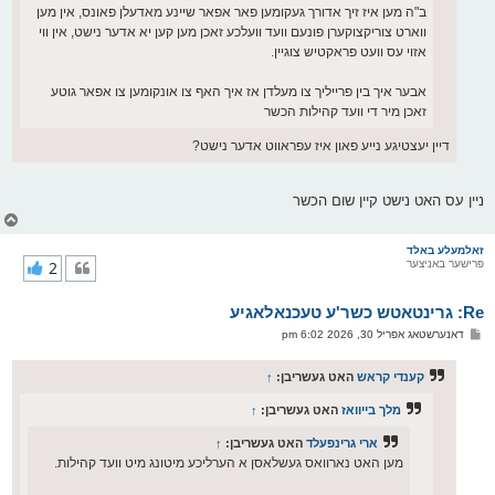
ב"ה מען איז זיך אדורך געקומען פאר אפאר שיינע מאדעלן פאונס, אין מען
ווארט צוריקצוקערן פונעם וועד וועלכע זאכן מען קען יא אדער נישט, אין ווי
אזוי עס וועט פראקטיש צוגיין.
אבער איך בין פרייליך צו מעלדן אז איך האף צו אונקומען צו אפאר גוטע
זאכן מיר די וועד קהילות הכשר
דיין יעצטיגע נייע פאון איז עפראווט אדער נישט?
ניין עס האט נישט קיין שום הכשר
צ
ו
ר
זאלמעלע באלד
פרישער באניצער
2
י
ק
א
Re: גרינטאטש כשר'ע טעכנאלאגיע
ר
ו
פ
דאנערשטאג אפריל 30, 2026 6:02 pm
י
א
ף
ו
ס
קענדי קראש
האט געשריבן:
↑
ט
מלך בייוואז
האט געשריבן:
↑
ארי גרינפעלד
האט געשריבן:
↑
מען האט נארוואס געשלאסן א הערליכע מיטונג מיט וועד קהילות.