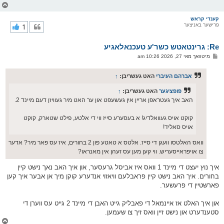
צ
ו
ר
קענדי קראש
פרישער באניצער
1
י
ק
א
Re: גרינטאטש כשר'ע טעכנאלאגיע
ר
ו
פ
מיטוואך מאי 27, 2026 10:26 am
י
א
ף
ו
ס
אברהם העיברי
האט געשריבן:
↑
ט
פופציגער
האט געשריבן:
↑
האב איך געטראפן אריין אין געשעפט און ער האט מיר געוויזן דעם מיינד 2.
קוקט אויס געוואלדיג! א בעסערע סייז ווי די אלטע, פילט שטארק, קוקט
אויס סאליד!
וואס האלטסו וועגן די סייז. אלטס א טאטע פון 2 בחורים, איז עס פאר מיר? אדער
צו אויפראייסעריש. ווי קען מען עס זעהן אין מאנראו?
איך נוץ יעצט די מיינד 1 וואס איז אביסל גרעסער, און איך האב נאך נישט קיין
בחורים. איך האב נישט קיין פראבלעם וויאזוי אנדערע קוקן מיך אן אבער איך קען
פארשטיין די פרעשער.
און איך האלט אז איינמאל די פאבליק גייט האבן די מיינד 2 גייט עס ווערן די
סטענדערט און נישט זיין וואס זיך צו שעמען.
צ