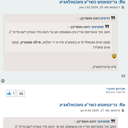
Re: גרינטאטש כשר'ע טעכנאלאגיע
ר
ו
פ
דינסטאג מאי 26, 2026 1:42 pm
י
א
ף
ו
ס
הדסים
האט געשריבן:
↑
ט
פופציגער
האט געשריבן:
↑
האב איך געטראפן אריין אין געשעפט און ער האט מיר געוויזן דעם מיינד 2.
קוקט אויס געוואלדיג! א בעסערע סייז ווי די אלטע,
פילט שטארק
, קוקט
אויס סאליד!
ס'א טרעידמארק..
lol
צ
ו
ר
אברהם העיברי
פרישער באניצער
1
י
ק
א
Re: גרינטאטש כשר'ע טעכנאלאגיע
ר
ו
פ
מיטוואך מאי 27, 2026 9:26 am
י
א
ף
ו
ס
פופציגער
האט געשריבן:
↑
ט
האב איך געטראפן אריין אין געשעפט און ער האט מיר געוויזן דעם מיינד 2.