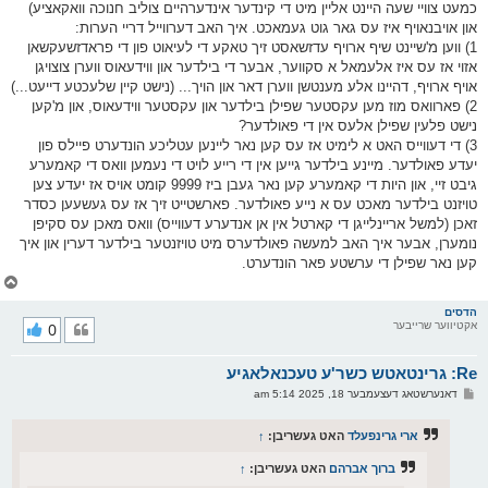
כמעט צוויי שעה היינט אליין מיט די קינדער אינדערהיים צוליב חנוכה וואקאציע)
און אויבנאויף איז עס גאר גוט געמאכט. איך האב דערווייל דריי הערות:
1) ווען מ'שיינט שיף ארויף עדזשאסט זיך טאקע די לעיאוט פון די פראדזשעקשאן
אזוי אז עס איז אלעמאל א סקווער, אבער די בילדער און ווידעאוס ווערן צוצויגן
אויף ארויף, דהיינו אלע מענטשן ווערן דאר און הויך... (נישט קיין שלעכטע דייעט...)
2) פארוואס מוז מען עקסטער שפילן בילדער און עקסטער ווידעאוס, און מ'קען
נישט פלעין שפילן אלעס אין די פאולדער?
3) די דעווייס האט א לימיט אז עס קען נאר ליינען עטליכע הונדערט פיילס פון
יעדע פאולדער. מיינע בילדער גייען אין די רייע לויט די נעמען וואס די קאמערע
גיבט זיי, און היות די קאמערע קען נאר געבן ביז 9999 קומט אויס אז יעדע צען
טויזנט בילדער מאכט עס א נייע פאולדער. פארשטייט זיך אז עס געשעען כסדר
זאכן (למשל אריינלייגן די קארטל אין אן אנדערע דעווייס) וואס מאכן עס סקיפן
נומערן, אבער איך האב למעשה פאולדערס מיט טויזנטער בילדער דערין און איך
קען נאר שפילן די ערשטע פאר הונדערט.
צ
ו
ר
הדסים
אקטיווער שרייבער
0
י
ק
א
Re: גרינטאטש כשר'ע טעכנאלאגיע
ר
ו
פ
דאנערשטאג דעצעמבער 18, 2025 5:14 am
י
א
ף
ו
ס
ארי גרינפעלד
האט געשריבן:
↑
ט
ברוך אברהם
האט געשריבן:
↑