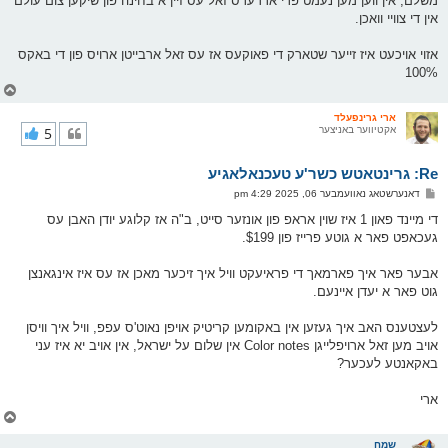
משלם, אין ווען מען נעמט פרי ארדערס זאל עס זיין א בחינה פון שיקען צום עולם
אין די צוויי וואכן.
אזוי אויכעט איז זייער שטארק די פאוקעס אז עס זאל ארבייטן ארויס פון די באקס
100%
צ
ו
ר
ארי גרינפעלד
אקטיווער באניצער
5
י
ק
א
Re: גרינטאטש כשר'ע טעכנאלאגיע
ר
ו
פ
דאנערשטאג נאוועמבער 06, 2025 4:29 pm
י
א
ף
ו
די מיינד פאון 1 איז שוין אראפ פון אונזער סייט, ב"ה אז קלוגע יודן האבן עס
ס
געכאפט פאר א גוטע פרייז פון $199.
ט
אבער פאר איך פארמאך די פראיעקט וויל איך זיכער מאכן אז עס איז אינגאנצן
גוט פאר א יעדן איינעם.
לעצטענס האב איך געזען אין באקומען קריטיק אויפן נאוט'ס עפפ, וויל איך וויסן
אויב מען זאל ארויפלייגן Color notes אין שלום על ישראל, אין אויב יא איז עני
באקאנטע לעכער?
ארי
צ
ו
ר
שמח