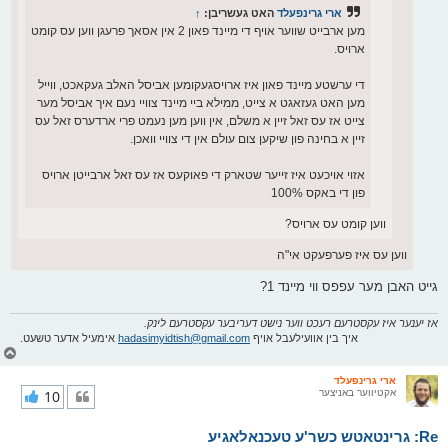
ארי גרינפעלד
האט געשריבן:
↑
מען ארבייט שווער אויף די מיינד פאון 2 אין אסאך פרעגן ווען עס קומט
ארויס.
די ערשטע מיינד פאון איז ארויסגעקומען אביסל האלב געקאכט, ווייל
מען האט געזאגט א צייט, ממילא ביי מיינד צוויי נעם איך אביסל מער
צייט אז עס זאל זיין א משלם, אין ווען מען נעמט פרי ארדערס זאל עס
זיין א בחינה פון שיקען צום עולם אין די צוויי וואכן.
אזוי אויכעט איז זייער שטארק די פאוקעס אז עס זאל ארבייטן ארויס
פון די באקס 100%
ווען קומט עס ארויס?
ווען עס איז פערפעקט אי"ה
גייט האבן מער עפפס ווי מיינד 1?
אז יענער איז עקסטרעם רעכט ווער נישט דעריבער עקסטרעם לינק.
איך בין אוועילעבל אויף
hadasimyidtish@gmail.com
אימעיל אדער טשעט.
צ
ו
ר
ארי גרינפעלד
אקטיווער באניצער
10
י
ק
א
Re: גרינטאטש כשר'ע טעכנאלאגיע
ר