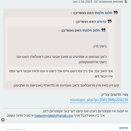
פ
מאנטאג נאוועמבער 03, 2025 1:54 am
י
א
ף
ו
ס
חלום חלמתי
האט געשריבן:
↑
ט
הדסים
האט געשריבן:
↑
חלום חלמתי
האט געשריבן:
↑
נישט מיין.
כ'אב געהאט א אפדעיט צו מאכן אבער נאכן דאונלאדן האט עס
נישט ארויפגעקומען.
איך האב עס, איך ניץ עס נישט ווייס איך נישט ווי גוט ס'איז אבער דער עפפ
איז זיכער דא.
קען זיין סאיז מיין פראבלעם. כ'אב געמיינט אז ס'דארף נאכנישט צו ארבעטן.
צוויי חדשים צוריק
viewtopic.php?p=204139#p204139
אז יענער איז עקסטרעם רעכט ווער נישט דעריבער עקסטרעם לינק.
איך בין אוועילעבל אויף
hadasimyidtish@gmail.com
אימעיל אדער טשעט.
צ
ו
ר
הדסים