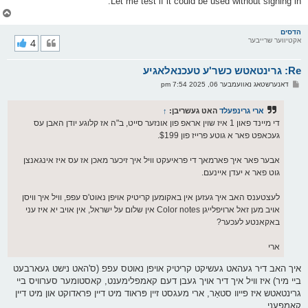
Let me test if it could be used without signing in.
צ
ו
ר
הדסים
אקטיווער שרייבער
4
י
ק
א
Re: גרינטאטש כשר'ע טעכנאלאגיע
ר
ו
פ
דאנערשטאג נאוועמבער 06, 2025 7:54 pm
י
א
ף
ו
ס
ארי גרינפעלד
האט געשריבן:
↑
ט
די מיינד פאון 1 איז שוין אראפ פון אונזער סייט, ב"ה אז קלוגע יודן האבן עס
געכאפט פאר א גוטע פרייז פון $199.
אבער פאר איך פארמאך די פראיעקט וויל איך זיכער מאכן אז עס איז אינגאנצן
גוט פאר א יעדן איינעם.
לעצטענס האב איך געזען אין באקומען קריטיק אויפן נאוט'ס עפפ, וויל איך וויסן
אויב מען זאל ארויפלייגן Color notes אין שלום על ישראל, אין אויב יא איז עני
באקאנטע לעכער?
ארי
איך האב דיר געהאט געשיקט קריטיק אויפן נאוטס עפפ (ס'האט נישט געארבעט
ביי מיר) איז וויל איך דיר אויך געבן דעם קאמפלימענט, קאסטומער סערוויס ביי
גרינטאטש איז פייוו סטאַר, ארי מעגסט זיין פּראוד מיט דיין פראדוקט און מיט דיין
קאמפעני.