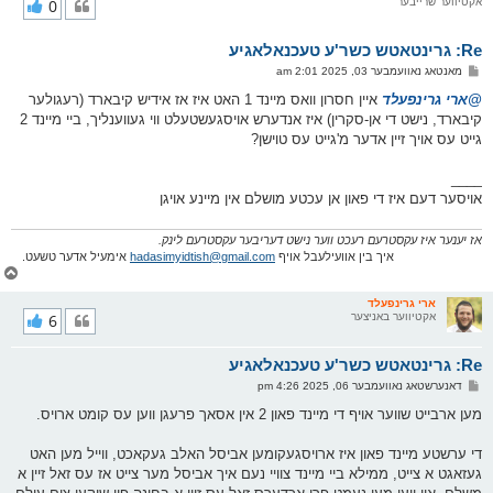
אקטיווער שרייבער
0
י
ק
א
Re: גרינטאטש כשר'ע טעכנאלאגיע
ר
ו
פ
מאנטאג נאוועמבער 03, 2025 2:01 am
י
א
ף
ו
@ארי גרינפעלד
איין חסרון וואס מיינד 1 האט איז אז אידיש קיבארד (רעגולער
ס
קיבארד, נישט די אן-סקרין) איז אנדערש אויסגעשטעלט ווי געווענליך, ביי מיינד 2
ט
גייט עס אויך זיין אדער מ'גייט עס טוישן?
____
אויסער דעם איז די פאון אן עכטע מושלם אין מיינע אויגן
אז יענער איז עקסטרעם רעכט ווער נישט דעריבער עקסטרעם לינק.
איך בין אוועילעבל אויף
hadasimyidtish@gmail.com
אימעיל אדער טשעט.
צ
ו
ר
ארי גרינפעלד
אקטיווער באניצער
6
י
ק
א
Re: גרינטאטש כשר'ע טעכנאלאגיע
ר
ו
פ
דאנערשטאג נאוועמבער 06, 2025 4:26 pm
י
א
ף
ו
מען ארבייט שווער אויף די מיינד פאון 2 אין אסאך פרעגן ווען עס קומט ארויס.
ס
ט
די ערשטע מיינד פאון איז ארויסגעקומען אביסל האלב געקאכט, ווייל מען האט
געזאגט א צייט, ממילא ביי מיינד צוויי נעם איך אביסל מער צייט אז עס זאל זיין א