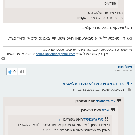
אפדעיט...
מצדי איז שוין אלעס גוט.
מיין מיינד פאון איז צוריק אקטיוו.
העי! וועלקאם בעק טו די קלאב..
זאג דיין טאכטערל אז א סמארטפאון האט נישט קיין באטנס ע"כ אז ס'איז כשר.
אז יענער איז עקסטרעם רעכט ווער נישט דעריבער עקסטרעם לינק.
איך בין אוועילעבל אויף
hadasimyidtish@gmail.com
אימעיל אדער טשעט.
צ
ו
ר
מיכל נחום
פרישער באניצער
0
י
ק
א
Re: גרינטאטש כשר'ע טעכנאלאגיע
ר
ו
פ
דינסטאג נאוועמבער 11, 2025 12:21 pm
י
א
ף
ו
ס
ארי גרינפעלד
האט געשריבן:
↑
ט
שמח
האט געשריבן:
↑
ארי גרינפעלד
האט געשריבן:
↑
די מיינד פאון 1 איז שוין אראפ פון אונזער סייט, ב"ה אז קלוגע יודן
האבן עס געכאפט פאר א גוטע פרייז פון $199.