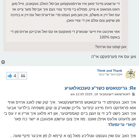
די ערשטע מיינד פאון איז ארויסגעקומען אביסל האלב געקאכט, ווייל מען
האט געזאגט א צייט, ממילא ביי מיינד צוויי נעם איך אביסל מער צייט אז
עס זאל זיין א משלם, אין ווען מען נעמט פרי ארדערס זאל עס זיין א בחינה
פון שיקען צום עולם אין די צוויי וואכן.
אזוי אויכעט איז זייער שטארק די פאוקעס אז עס זאל ארבייטן ארויס פון די
באקס 100%
ווען קומט עס ארויס?
ווען עס איז פערפעקט אי"ה
צ
ו
ר
Think and Thank
אקטיווער שרייבער
4
י
ק
א
Re: גרינטאטש כשר'ע טעכנאלאגיע
ר
ו
פ
דאנערשטאג דעצעמבער 18, 2025 12:05 am
י
א
ף
ו
איך האב געקויפט די גרינטאטש פראדזשעקטאר. איך קוק שוין לאנג ארויס אויף
ס
אזא פראדוקט היות מיינע קינדער גלייכן שטארק צו קוקן משפחה בילדער אבער
ט
איך האב נישט ליב זיי צו זעצן ביים קאמפיוטער, און דא פלאג איך אריין א יו עס בי
און מ'זעהט אלעס אויפ'ן וואנט. מוז איך צום ערשטן אפגעבן א יישר כח פאר
@ארי גרינפעלד
.
איך האב עס שוין גענוצט עטליכע מאל (צו א קיימא לן פון איבער פינף שעה...