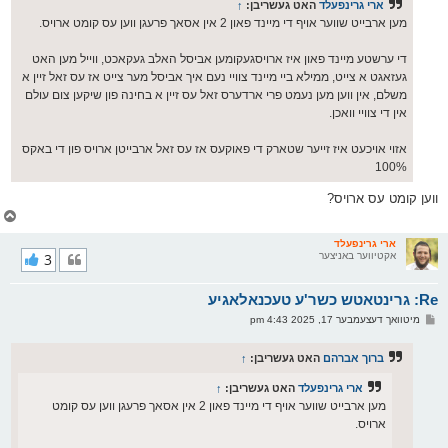
ס
ארי גרינפעלד
האט געשריבן:
↑
ט
מען ארבייט שווער אויף די מיינד פאון 2 אין אסאך פרעגן ווען עס קומט ארויס.
די ערשטע מיינד פאון איז ארויסגעקומען אביסל האלב געקאכט, ווייל מען האט
געזאגט א צייט, ממילא ביי מיינד צוויי נעם איך אביסל מער צייט אז עס זאל זיין א
משלם, אין ווען מען נעמט פרי ארדערס זאל עס זיין א בחינה פון שיקען צום עולם
אין די צוויי וואכן.
אזוי אויכעט איז זייער שטארק די פאוקעס אז עס זאל ארבייטן ארויס פון די באקס
100%
ווען קומט עס ארויס?
צ
ו
ר
ארי גרינפעלד
אקטיווער באניצער
3
י
ק
א
Re: גרינטאטש כשר'ע טעכנאלאגיע
ר
ו
פ
מיטוואך דעצעמבער 17, 2025 4:43 pm
י
א
ף
ו
ס
ברוך אברהם
האט געשריבן:
↑
ט
ארי גרינפעלד
האט געשריבן:
↑
מען ארבייט שווער אויף די מיינד פאון 2 אין אסאך פרעגן ווען עס קומט
ארויס.