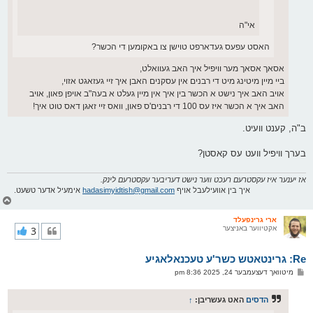
אי"ה
האסט עפעס געדארפט טוישן צו באקומען די הכשר?
אסאך אסאך מער וויפיל איך האב געוואלט,
ביי מיין מיטינג מיט די רבנים אין עסקנים האבן איך זיי געזאגט אזוי,
אויב האב איך נישט א הכשר בין איך אין מיין געלט א בעה"ב אויפן פאון, אויב
האב איך א הכשר איז עס 100 די רבנים'ס פאון, וואס זיי זאגן דאס טוט איך!
ב"ה, קענט וועיט.
בערך וויפיל וועט עס קאסטן?
אז יענער איז עקסטרעם רעכט ווער נישט דעריבער עקסטרעם לינק.
איך בין אוועילעבל אויף
hadasimyidtish@gmail.com
אימעיל אדער טשעט.
צ
ו
ר
ארי גרינפעלד
אקטיווער באניצער
3
י
ק
א
Re: גרינטאטש כשר'ע טעכנאלאגיע
ר
ו
פ
מיטוואך דעצעמבער 24, 2025 8:36 pm
י
א
ף
ו
ס
הדסים
האט געשריבן:
↑
ט