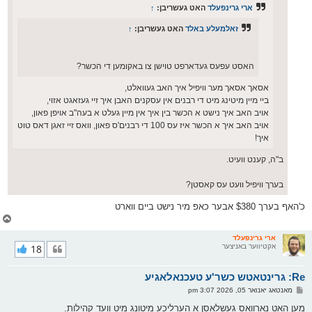
ארי גרינפעלד
האט געשריבן:
↑
זאלמעלע באלד
האט געשריבן:
↑
האסט עפעס געדארפט טוישן צו באקומען די הכשר?
אסאך אסאך מער וויפיל איך האב געוואלט,
ביי מיין מיטינג מיט די רבנים אין עסקנים האבן איך זיי געזאגט אזוי,
אויב האב איך נישט א הכשר בין איך אין מיין געלט א בעה"ב אויפן פאון,
אויב האב איך א הכשר איז עס 100 די רבנים'ס פאון, וואס זיי זאגן דאס טוט
איך!
ב"ה, קענט וועיט.
בערך וויפיל וועט עס קאסטן?
כ'האף בערך $380 אבער כאפ מיר נישט ביים ווארט
צ
ו
ר
ארי גרינפעלד
אקטיווער באניצער
18
י
ק
א
Re: גרינטאטש כשר'ע טעכנאלאגיע
ר
ו
פ
מאנטאג יאנואר 05, 2026 3:07 pm
י
א
ף
ו
מען האט נארוואס געשלאסן א הערליכע מיטונג מיט וועד קהילות.