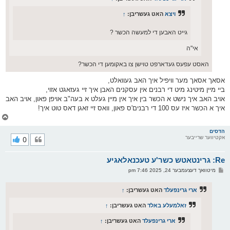
ויצא
האט געשריבן:
↑
גייט האבען די למעשה הכשר ?
אי"ה
האסט עפעס געדארפט טוישן צו באקומען די הכשר?
אסאך אסאך מער וויפיל איך האב געוואלט,
ביי מיין מיטינג מיט די רבנים אין עסקנים האבן איך זיי געזאגט אזוי,
אויב האב איך נישט א הכשר בין איך אין מיין געלט א בעה"ב אויפן פאון, אויב האב
איך א הכשר איז עס 100 די רבנים'ס פאון, וואס זיי זאגן דאס טוט איך!
צ
ו
ר
הדסים
אקטיווער שרייבער
0
י
ק
א
Re: גרינטאטש כשר'ע טעכנאלאגיע
ר
ו
פ
מיטוואך דעצעמבער 24, 2025 7:46 pm
י
א
ף
ו
ס
ארי גרינפעלד
האט געשריבן:
↑
ט
זאלמעלע באלד
האט געשריבן:
↑
ארי גרינפעלד
האט געשריבן:
↑