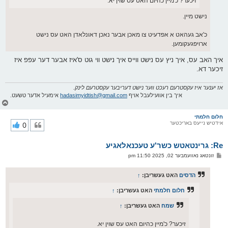
זיכער? כ'מיין כהיום האט עס שוין יא.
נישט מיין.
כ'אב געהאט א אפדעיט צו מאכן אבער נאכן דאונלאדן האט עס נישט
ארויפגעקומען.
איך האב עס, איך ניץ עס נישט ווייס איך נישט ווי גוט ס'איז אבער דער עפפ איז
זיכער דא.
אז יענער איז עקסטרעם רעכט ווער נישט דעריבער עקסטרעם לינק.
איך בין אוועילעבל אויף
hadasimyidtish@gmail.com
אימעיל אדער טשעט.
צ
ו
ר
חלום חלמתי
אידטיש נייעס באריכטער
0
י
ק
א
Re: גרינטאטש כשר'ע טעכנאלאגיע
ר
ו
פ
זונטאג נאוועמבער 02, 2025 11:50 pm
י
א
ף
ו
ס
הדסים
האט געשריבן:
↑
ט
חלום חלמתי
האט געשריבן:
↑
שמח
האט געשריבן:
↑
זיכער? כ'מיין כהיום האט עס שוין יא.