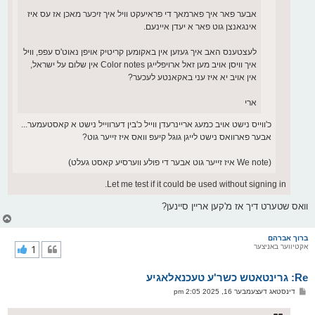
אבער פאר איך פארמאך די פראיעקט וויל איך זיכער מאכן אז עס איז
אינגאנצן גוט פאר א יעדן איינעם.
לעצטענס האב איך געזען אין באקומען קריטיק אויפן נאוט'ס עפפ, וויל
איך וויסן אויב מען זאל ארויפלייגן Color notes אין שלום על ישראל,
אין אויב יא איז עני באקאנטע לעכער?
ארי
כ'ווייס נישט אויב כמעג אריינרעדן ווייל כ'בין דערווייל נישט א קאסטעמער...
אבער פארוואס נישט לייגן גוגל קיעפ וואס איז זייער גוט?
(We note איז זייער גוט אבער די פולע ווערסיע קאסט געלט)
Let me test if it could be used without signing in.
וואס שטערט דיך אז מ'קען אריין סיינען?
צ
ו
ר
ברוך אברהם
אקטיווער באניצער
1
י
ק
א
Re: גרינטאטש כשר'ע טעכנאלאגיע
ר
ו
פ
דינסטאג דעצעמבער 16, 2025 2:05 pm
י
א
ף
ו