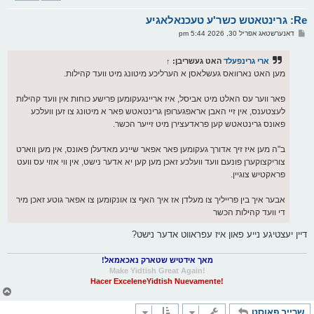
א
Re: גרינטאטש כשר'ע טעכנאלאגיע
ר
ו
פ
דאנערשטאג אפריל 30, 2026 5:44 pm
י
א
ף
ו
ס
ארי גרינפעלד
האט געשריבן:
↑
ט
מען האט נארוואס געשלאסן א הערליכע מיטונג מיט וועד קהילות.
פאר ווער עס האלט מיט אביסל, איז אריינגעקומען פרישע כוחות אין וועד קהילות
לעצטענס, אין זיי האבן אראפגערופן גרינטאטש פאר א מיטונג צו זען וועלכע
פאונס גרינטאטש קען פראדעצירן מיט זייער הכשר.
ב"ה מען איז זיך אדורך געקומען פאר אפאר שיינע מאדעלן פאונס, אין מען ווארט
צוריקצוקערן פונעם וועד וועלכע זאכן מען קען יא אדער נישט, אין ווי אזוי עס וועט
פראקטיש צוגיין.
אבער איך בין פרייליך צו מעלדן אז איך האף צו אונקומען צו אפאר גוטע זאכן מיר
די וועד קהילות הכשר
דיין יעצטיגע נייע פאון איז עפראווט אדער נישט?
מאך אידטיש שטארק נאכאמאל!
!Make Yidtish Great Again
!Hacer ExceleneYidtish Nuevamente
צ
ו
שרייב פאוסט
ר