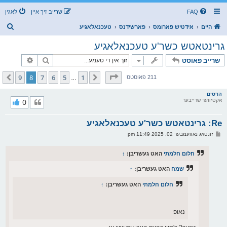
FAQ
שרייב זיך איין
לאגין
ז
היים
אידטיש פארומס
פארשידנס
טעכנאלאגיע
ו
גרינטאטש כשר'ע טעכנאלאגיע
ך
זוך
פארגעשרי
שרייב פאוסט
בלאט
8
פון
9
9
8
7
6
5
1
פריערדיגע
קומענדיגע
211 פאוסטס
…
הדסים
אקטיווער שרייבער
0
Re: גרינטאטש כשר'ע טעכנאלאגיע
פ
זונטאג נאוועמבער 02, 2025 11:49 pm
א
ו
ס
חלום חלמתי
האט געשריבן:
↑
ט
שמח
האט געשריבן:
↑
חלום חלמתי
האט געשריבן:
↑
נאופ