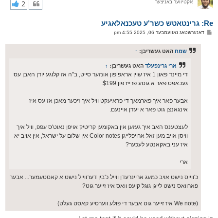
אקטיווער באניצער
2
י
ק
א
Re: גרינטאטש כשר'ע טעכנאלאגיע
ר
ו
פ
דאנערשטאג נאוועמבער 06, 2025 4:55 pm
י
א
ף
ו
ס
שמח
האט געשריבן:
↑
ט
ארי גרינפעלד
האט געשריבן:
↑
די מיינד פאון 1 איז שוין אראפ פון אונזער סייט, ב"ה אז קלוגע יודן האבן עס
געכאפט פאר א גוטע פרייז פון $199.
אבער פאר איך פארמאך די פראיעקט וויל איך זיכער מאכן אז עס איז
אינגאנצן גוט פאר א יעדן איינעם.
לעצטענס האב איך געזען אין באקומען קריטיק אויפן נאוט'ס עפפ, וויל איך
וויסן אויב מען זאל ארויפלייגן Color notes אין שלום על ישראל, אין אויב יא
איז עני באקאנטע לעכער?
ארי
כ'ווייס נישט אויב כמעג אריינרעדן ווייל כ'בין דערווייל נישט א קאסטעמער... אבער
פארוואס נישט לייגן גוגל קיעפ וואס איז זייער גוט?
(We note איז זייער גוט אבער די פולע ווערסיע קאסט געלט)