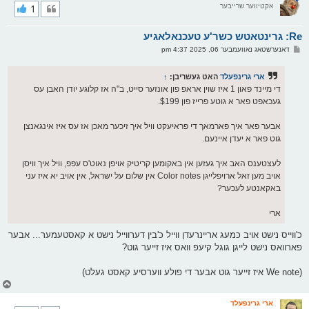
אקטיווער שרייבער
1
י
ק
א
Re: גרינטאטש כשר'ע טעכנאלאגיע
ר
ו
פ
דאנערשטאג נאוועמבער 06, 2025 4:37 pm
י
א
ף
ו
ס
ארי גרינפעלד
האט געשריבן:
↑
ט
די מיינד פאון 1 איז שוין אראפ פון אונזער סייט, ב"ה אז קלוגע יודן האבן עס
געכאפט פאר א גוטע פרייז פון $199.
אבער פאר איך פארמאך די פראיעקט וויל איך זיכער מאכן אז עס איז אינגאנצן
גוט פאר א יעדן איינעם.
לעצטענס האב איך געזען אין באקומען קריטיק אויפן נאוט'ס עפפ, וויל איך וויסן
אויב מען זאל ארויפלייגן Color notes אין שלום על ישראל, אין אויב יא איז עני
באקאנטע לעכער?
ארי
כ'ווייס נישט אויב כמעג אריינרעדן ווייל כ'בין דערווייל נישט א קאסטעמער... אבער
פארוואס נישט לייגן גוגל קיעפ וואס איז זייער גוט?
(We note איז זייער גוט אבער די פולע ווערסיע קאסט געלט)
צ
ו
ר
ארי גרינפעלד