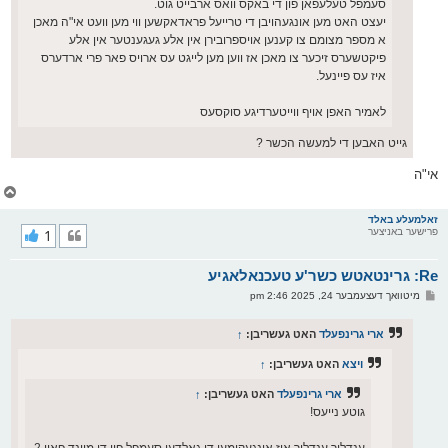
סעמפל טעלעפאן פון די באקס וואס ארבייט גוט.
יעצט האט מען אונגעהויבן די טרייעל פראדאקשען ווי מען וועט אי"ה מאכן
א מספר מצומם צו קענען אויספרובירן אין אלע געגענטער אין אלע
פיקטשערס זיכער צו מאכן אז ווען מען לייגט עס ארויס פאר פרי ארדערס
איז עס פיינעל.
לאמיר האפן אויף ווייטערדיגע סוקסעס
גייט האבען די למעשה הכשר ?
אי"ה
צ
ו
ר
זאלמעלע באלד
פרישער באניצער
1
י
ק
א
Re: גרינטאטש כשר'ע טעכנאלאגיע
ר
ו
פ
מיטוואך דעצעמבער 24, 2025 2:46 pm
י
א
ף
ו
ס
ארי גרינפעלד
האט געשריבן:
↑
ט
ויצא
האט געשריבן:
↑
ארי גרינפעלד
האט געשריבן:
↑
גוטע נייעס!