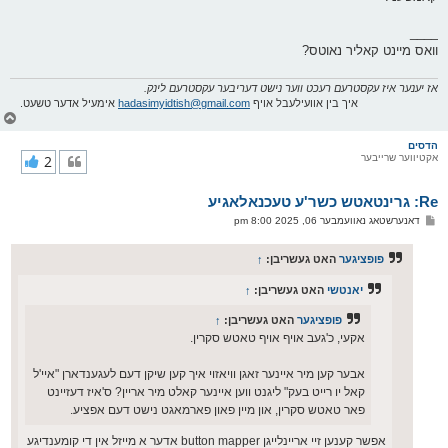
____
וואס מיינט קאליר נאוטס?
אז יענער איז עקסטרעם רעכט ווער נישט דעריבער עקסטרעם לינק.
איך בין אוועילעבל אויף
hadasimyidtish@gmail.com
אימעיל אדער טשעט.
צ
ו
ר
הדסים
אקטיווער שרייבער
2
י
ק
א
Re: גרינטאטש כשר'ע טעכנאלאגיע
ר
ו
פ
דאנערשטאג נאוועמבער 06, 2025 8:00 pm
י
א
ף
ו
ס
פופציגער
האט געשריבן:
↑
ט
יאנטשי
האט געשריבן:
↑
פופציגער
האט געשריבן:
↑
אקעי, כ'געב אויף אויף טאטש סקרין.
אבער קען מיר איינער זאגן וויאזוי איך קען שיקן דעם לעגענדארן "איי'ל
קאל יו רייט בעק" ליגנט ווען איינער קאלט מיר אריין? ס'איז דעזיינט
פאר טאטש סקרין, און מיין פאון פארמאגט נישט דעם אפציע.
אפשר קענען זיי אריינלייגן button mapper אדער א מייזל אין די קומענדיגע