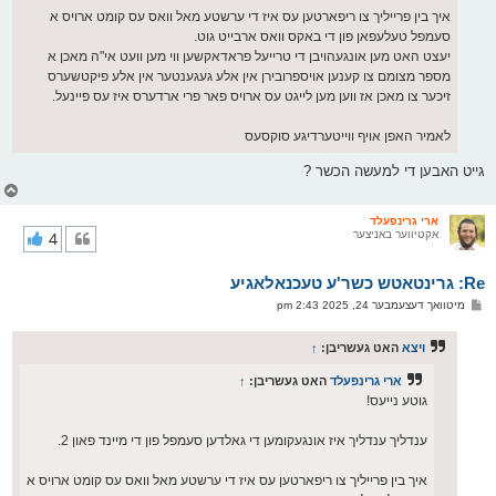
איך בין פרייליך צו ריפארטען עס איז די ערשטע מאל וואס עס קומט ארויס א
סעמפל טעלעפאן פון די באקס וואס ארבייט גוט.
יעצט האט מען אונגעהויבן די טרייעל פראדאקשען ווי מען וועט אי"ה מאכן א
מספר מצומם צו קענען אויספרובירן אין אלע געגענטער אין אלע פיקטשערס
זיכער צו מאכן אז ווען מען לייגט עס ארויס פאר פרי ארדערס איז עס פיינעל.
לאמיר האפן אויף ווייטערדיגע סוקסעס
גייט האבען די למעשה הכשר ?
צ
ו
ר
ארי גרינפעלד
אקטיווער באניצער
4
י
ק
א
Re: גרינטאטש כשר'ע טעכנאלאגיע
ר
ו
פ
מיטוואך דעצעמבער 24, 2025 2:43 pm
י
א
ף
ו
ס
ויצא
האט געשריבן:
↑
ט
ארי גרינפעלד
האט געשריבן:
↑
גוטע נייעס!
ענדליך ענדליך איז אונגעקומען די גאלדען סעמפל פון די מיינד פאון 2.
איך בין פרייליך צו ריפארטען עס איז די ערשטע מאל וואס עס קומט ארויס א