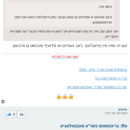
נישט מיין.
כ'אב געהאט א אפדעיט צו מאכן אבער נאכן דאונלאדן האט עס נישט
ארויפגעקומען.
איך האב עס, איך ניץ עס נישט ווייס איך נישט ווי גוט ס'איז אבער דער עפפ איז
זיכער דא.
קען זיין סאיז מיין פראבלעם. כ'אב געמיינט אז ס'דארף נאכנישט צו ארבעטן.
פאר מער דריקט דא
טראמפ'ס סטעיט אוו די יוניאן - 2026
פרוי ביידען'ס נייעם ביכל
ישר כח באשעפער פאר די גאלדענע אמעריקע
צ
ו
ר
הדסים
אקטיווער שרייבער
0
י
ק
א
Re: גרינטאטש כשר'ע טעכנאלאגיע
ר
ו