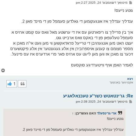
ו
פ
מיטוואך דעצעמבער 24, 2025 2:27 pm
י
א
ף
ו
גוטע נייעס!
ס
ט
ענדליך ענדליך איז אונגעקומען די גאלדען סעמפל פון די מיינד פאון 2.
איך בין פרייליך צו ריפארטען עס איז די ערשטע מאל וואס עס קומט ארויס א
סעמפל טעלעפאן פון די באקס וואס ארבייט גוט.
יעצט האט מען אונגעהויבן די טרייעל פראדאקשען ווי מען וועט אי"ה מאכן א
מספר מצומם צו קענען אויספרובירן אין אלע געגענטער אין אלע פיקטשערס
זיכער צו מאכן אז ווען מען לייגט עס ארויס פאר פרי ארדערס איז עס פיינעל.
לאמיר האפן אויף ווייטערדיגע סוקסעס
צ
ו
ר
ויצא
אקטיווער באניצער
1
י
ק
א
Re: גרינטאטש כשר'ע טעכנאלאגיע
ר
ו
פ
מיטוואך דעצעמבער 24, 2025 2:38 pm
י
א
ף
ו
ס
ארי גרינפעלד
האט געשריבן:
↑
ט
גוטע נייעס!
ענדליך ענדליך איז אונגעקומען די גאלדען סעמפל פון די מיינד פאון 2.