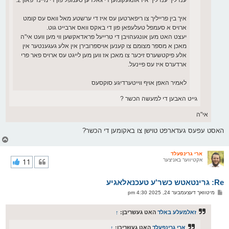
ענדליך ענדליך איז אונגעקומען די גאלדען סעמפל פון די מיינד פאון 2.
איך בין פרייליך צו ריפארטען עס איז די ערשטע מאל וואס עס קומט
ארויס א סעמפל טעלעפאן פון די באקס וואס ארבייט גוט.
יעצט האט מען אונגעהויבן די טרייעל פראדאקשען ווי מען וועט אי"ה
מאכן א מספר מצומם צו קענען אויספרובירן אין אלע געגענטער אין
אלע פיקטשערס זיכער צו מאכן אז ווען מען לייגט עס ארויס פאר פרי
ארדערס איז עס פיינעל.
לאמיר האפן אויף ווייטערדיגע סוקסעס
גייט האבען די למעשה הכשר ?
אי"ה
האסט עפעס געדארפט טוישן צו באקומען די הכשר?
צ
ו
ר
ארי גרינפעלד
אקטיווער באניצער
11
י
ק
א
Re: גרינטאטש כשר'ע טעכנאלאגיע
ר
ו
פ
מיטוואך דעצעמבער 24, 2025 4:30 pm
י
א
ף
ו
ס
זאלמעלע באלד
האט געשריבן:
↑
ט
ארי גרינפעלד
האט געשריבן:
↑