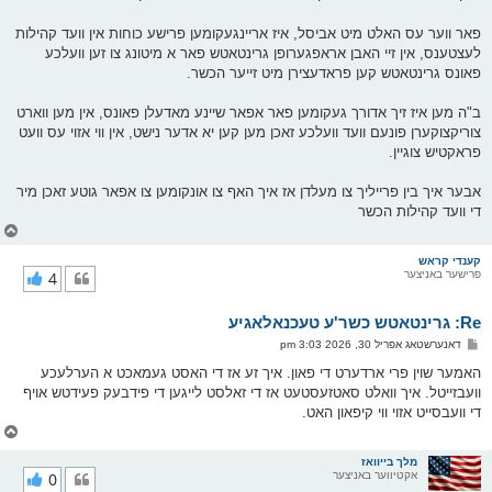
ס
ט
פאר ווער עס האלט מיט אביסל, איז אריינגעקומען פרישע כוחות אין וועד קהילות
לעצטענס, אין זיי האבן אראפגערופן גרינטאטש פאר א מיטונג צו זען וועלכע
פאונס גרינטאטש קען פראדעצירן מיט זייער הכשר.
ב"ה מען איז זיך אדורך געקומען פאר אפאר שיינע מאדעלן פאונס, אין מען ווארט
צוריקצוקערן פונעם וועד וועלכע זאכן מען קען יא אדער נישט, אין ווי אזוי עס וועט
פראקטיש צוגיין.
אבער איך בין פרייליך צו מעלדן אז איך האף צו אונקומען צו אפאר גוטע זאכן מיר
די וועד קהילות הכשר
צ
ו
ר
קענדי קראש
פרישער באניצער
4
י
ק
א
Re: גרינטאטש כשר'ע טעכנאלאגיע
ר
ו
פ
דאנערשטאג אפריל 30, 2026 3:03 pm
י
א
ף
ו
האמער שוין פרי ארדערט די פאון. איך זע אז די האסט געמאכט א הערלעכע
ס
וועבזייטל. איך וואלט סאטזעסטעט אז די זאלסט לייגען די פידבעק פעידטש אויף
ט
די וועבסייט אזוי ווי קיפאון האט.
צ
ו
ר
מלך בייוואז
אקטיווער באניצער
0
י
ק