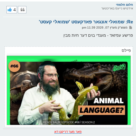
ו
ר
חלום חלמתי
אידטיש נייעס באריכטער
4
י
ק
א
Re: שמואלי אונגאר פאדקעסט 'שמואלי קעסט'
ר
ו
פ
מוצש"ק מערץ 07, 2026 11:39 pm
י
א
ף
ו
פרישע עפיזאד - מענדי בוים דער חיות מבין
ס
ט
פיילס
פאר מער דריקט דא