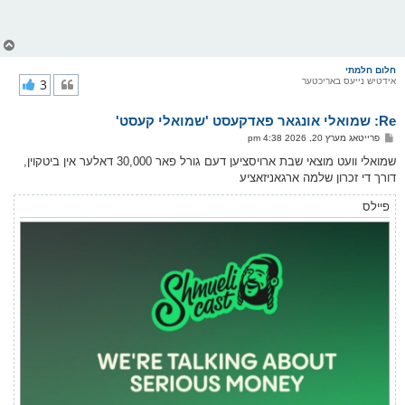
צ
ו
ר
חלום חלמתי
אידטיש נייעס באריכטער
3
י
ק
א
Re: שמואלי אונגאר פאדקעסט 'שמואלי קעסט'
ר
ו
פ
פרייטאג מערץ 20, 2026 4:38 pm
י
א
ף
ו
שמואלי וועט מוצאי שבת ארויסציען דעם גורל פאר 30,000 דאלער אין ביטקוין,
ס
דורך די זכרון שלמה ארגאניזאציע
ט
פיילס