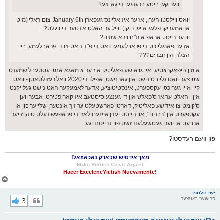
ווער קען ביטע ברענגען די גאנצע?
וואס ווילסטו הערן, אז ער איז אליינס געפארן January 6th צום ראלי (מיט
אן אמעריקן פלעג אויפן רוקן) ווייל ער האלט אינטער די וועלט?...
ווי ער רייסט אראפ א ת"ח וירא שמים?
אז ער פארגלייכט די פראבלעמען וואס די פ"ד האט צו די פראבלעמען ביי
הצלה און חברים???
א מין היפאקראטיע. אין גויאישע פאליטיק איז ער א מאגא אנטי עסטעבלישמענט
שטיצער וואס גלייבט נישט אין גארנישט, אפילו די 2020 וואל רעזולטאטן - וואס
קיין איין געריכט, עקספערט, אינסטיטוציע, אדער לאמעקער האט נישט געלייקנט
אין - האלט ער אז ס'פאלש און די גענצע סיסטעם איז קארופטירט, אבער ווען
ס'קומט צו אידישע פאליטיק, דארטן פארשטעלט ער זיך אונטערן שלייער פון אן
עקספערט און "רבנים", און הייסט יעדן איינעם לאזן די פראפעשינעלס טוהן זייער
ארבעט אן ווערן געטשעלענדזשט פון דרויסנדיגע
פון וועם רעדסטו?
מאך אידטיש שטארק נאכאמאל!
!Make Yidtish Great Again
!Hacer ExceleneYidtish Nuevamente
צ
ו
ר
ישי הלחמי
פרישער באניצער
3
י
ק
א
ר