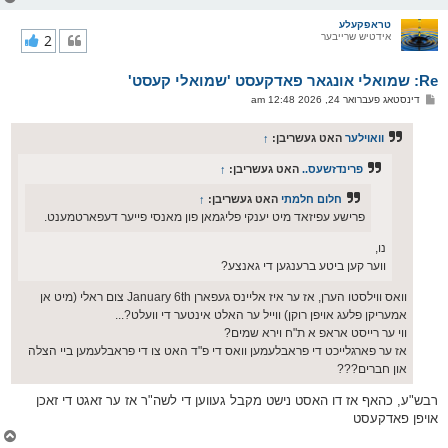
ו
ר
טראפקעלע
אידטיש שרייבער
2
י
ק
א
Re: שמואלי אונגאר פאדקעסט 'שמואלי קעסט'
ר
ו
פ
דינסטאג פעברואר 24, 2026 12:48 am
י
א
ף
ו
ס
וואוילער
האט געשריבן:
↑
ט
פרינדזשעס..
האט געשריבן:
↑
חלום חלמתי
האט געשריבן:
↑
פרישע עפיזאד מיט יענקי פליגמאן פון מאנסי פייער דעפארטמענט.
נו,
ווער קען ביטע ברענגען די גאנצע?
וואס ווילסטו הערן, אז ער איז אליינס געפארן January 6th צום ראלי (מיט אן
אמעריקן פלעג אויפן רוקן) ווייל ער האלט אינטער די וועלט?...
ווי ער רייסט אראפ א ת"ח וירא שמים?
אז ער פארגלייכט די פראבלעמען וואס די פ"ד האט צו די פראבלעמען ביי הצלה
און חברים???
רבש"ע, כהאף אז דו האסט נישט מקבל געווען די לשה"ר אז ער זאגט די זאכן
אויפן פאדקעסט
צ