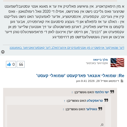
א מין היפאקראטיע. אין גויאישע פאליטיק איז ער א מאגא אנטי עסטעבלישמענט
שטיצער וואס גלייבט נישט אין גארנישט, אפילו די 2020 וואל רעזולטאטן - וואס
קיין איין געריכט, עקספערט, אינסטיטוציע, אדער לאמעקער האט נישט געלייקנט
אין - האלט ער אז ס'פאלש און די גענצע סיסטעם איז קארופטירט, אבער ווען
ס'קומט צו אידישע פאליטיק, דארטן פארשטעלט ער זיך אונטערן שלייער פון אן
עקספערט און "רבנים", און הייסט יעדן איינעם לאזן די פראפעשינעלס טוהן זייער
ארבעט אן ווערן געטשעלענדזשט פון דרויסנדיגע
דער שטארקער אויפשטייג פון אנטיסעמיטיזם אינערהאלב דער קאנסערוואטיווער באוועגונג
צ
ו
ר
מלך בייוואז
אקטיווער באניצער
0
י
ק
א
Re: שמואלי אונגאר פאדקעסט 'שמואלי קעסט'
ר
ו
פ
דינסטאג אפריל 28, 2026 9:41 pm
י
א
ף
ו
ס
ישי הלחמי
האט געשריבן:
↑
ט
טראפקעלע
האט געשריבן:
↑
וואוילער
האט געשריבן:
↑
נו,