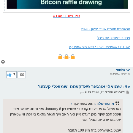
פאר מער דריקט דא
טראמפ'ס סטעיט אוו די יוניאן - 2026
פרוי ביידען'ס נייעם ביכל
ישר כח באשעפער פאר די גאלדענע אמעריקע
צ
ו
ר
ישי הלחמי
פרישער באניצער
3
י
ק
א
Re: שמואלי אונגאר פאדקעסט 'שמואלי קעסט'
ר
ו
פ
דינסטאג אפריל 28, 2026 9:19 pm
י
א
ף
ו
ס
מחפש שלווה
האט געשריבן:
↑
ט
נאכאמזל אז ער רעדט קודם די שטוית פון January 6 אזוי ווייסט יעדער מיט
וועכע חכם שקרן מען רעדט איין זאך האב איך הנאה גהאט צי זעהן ווי שטארק
עס באדערט עם מצילי אש
יעצט באמערקט ב''ה מיין 100 תגובה