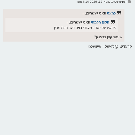
פ
דאנערשטאג מערץ 12, 2026 4:14 pm
י
א
ף
ו
ס
כמעט
האט געשריבן:
↑
ט
חלום חלמתי
האט געשריבן:
↑
פרישע עפיזאד - מענדי בוים דער חיות מבין
איינער קען ברענגן?
קרעדיט @למשל - אייוועלט