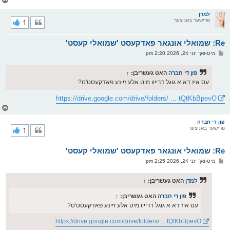
ו
ר
למדן
פרישער באניצער
1
י
ק
א
Re: שמואלי אונגאר פאדקעסט 'שמואלי קעסט'
ר
ו
פ
מיטוואך יוני 24, 2026 2:20 pm
י
א
ף
ו
ס
פון די חברה
האט געשריבן:
↑
ט
עס איז דא א גוגל דרייוו מיט אלע זיינע פאדקעסט'ס?
https://drive.google.com/drive/folders/ ... tQtKbBpevO
צ
ו
ר
פון די חברה
פרישער באניצער
1
י
ק
א
Re: שמואלי אונגאר פאדקעסט 'שמואלי קעסט'
ר
ו
פ
מיטוואך יוני 24, 2026 2:25 pm
י
א
ף
ו
ס
למדן
האט געשריבן:
↑
ט
פון די חברה
האט געשריבן:
↑
עס איז דא א גוגל דרייוו מיט אלע זיינע פאדקעסט'ס?
https://drive.google.com/drive/folders/ ... tQtKbBpevO