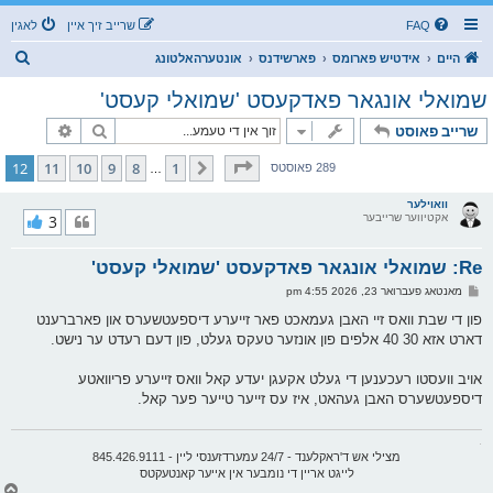
FAQ
שרייב זיך איין
לאגין
ז
היים
אידטיש פארומס
פארשידנס
אונטערהאלטונג
ו
שמואלי אונגאר פאדקעסט 'שמואלי קעסט'
ך
זוך
פארגעשרי
שרייב פאוסט
בלאט
12
פון
12
12
11
10
9
8
1
פריערדיגע
289 פאוסטס
…
וואוילער
אקטיווער שרייבער
3
Re: שמואלי אונגאר פאדקעסט 'שמואלי קעסט'
פ
מאנטאג פעברואר 23, 2026 4:55 pm
א
ו
פון די שבת וואס זיי האבן געמאכט פאר זייערע דיספעטשערס און פארברענט
ס
דארט אזא 30 40 אלפים פון אונזער טעקס געלט, פון דעם רעדט ער נישט.
ט
אויב וועסטו רעכענען די געלט אקעגן יעדע קאל וואס זייערע פריוואטע
דיספעטשערס האבן געהאט, איז עס זייער טייער פער קאל.
.
מצילי אש ד'ראקלענד - 24/7 עמערדזענסי ליין - 845.426.9111
לייגט אריין די נומבער אין אייער קאנטעקטס
צ