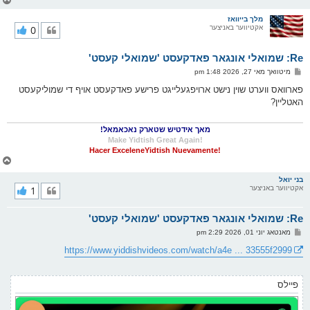
ו
ר
מלך בייוואז
אקטיווער באניצער
0
י
ק
א
Re: שמואלי אונגאר פאדקעסט 'שמואלי קעסט'
ר
ו
פ
מיטוואך מאי 27, 2026 1:48 pm
י
א
ף
ו
פארוואס ווערט שוין נישט ארויפגעלייגט פרישע פאדקעסט אויף די שמוליקעסט
ס
האטליין?
ט
מאך אידטיש שטארק נאכאמאל!
!Make Yidtish Great Again
!Hacer ExceleneYidtish Nuevamente
צ
ו
ר
בני יואל
אקטיווער באניצער
1
י
ק
א
Re: שמואלי אונגאר פאדקעסט 'שמואלי קעסט'
ר
ו
פ
מאנטאג יוני 01, 2026 2:29 pm
י
א
ף
ו
https://www.yiddishvideos.com/watch/a4e ... 33555f2999
ס
ט
פיילס