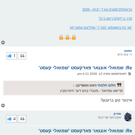
טראמפ'ס סטעיט אוו די יוניאן - 2026
פרוי ביידען'ס נייעם ביכל
ישר כח באשעפער פאר די גאלדענע אמעריקע
צ
ו
ר
כמעט
ניי צום טיש
1
י
ק
א
Re: שמואלי אונגאר פאדקעסט 'שמואלי קעסט'
ר
ו
פ
דאנערשטאג מערץ 12, 2026 4:11 pm
י
א
ף
ו
ס
חלום חלמתי
האט געשריבן:
↑
ט
פרישע עפיזאד - מענדי בוים דער חיות מבין
איינער קען ברענגן?
צ
ו
ר
מוזיק
אקטיווער שרייבער
4
י
ק
א
Re: שמואלי אונגאר פאדקעסט 'שמואלי קעסט'
ר
ו