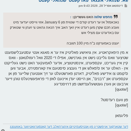
Re: שמואלי אונגאר פאדקעסט 'שמואלי קעסט'
ו
פ
דינסטאג אפריל 28, 2026 9:43 pm
י
א
ף
ו
ס
מחפש שלווה
האט געשריבן:
↑
ט
נאכאמזל אז ער רעדט קודם די שטוית פון January 6 אזוי ווייסט יעדער מיט
וועכע חכם שקרן מען רעדט איין זאך האב איך הנאה גהאט צי זעהן ווי שטארק
עס באדערט עם מצילי אש
יעצט באמערקט ב''ה מיין 100 תגובה
א מין היפאקראטיע. אין גויאישע פאליטיק איז ער א מאגא אנטי עסטעבלישמענט
שטיצער וואס גלייבט נישט אין גארנישט, אפילו די 2020 וואל רעזולטאטן - וואס
קיין איין געריכט, עקספערט, אינסטיטוציע, אדער לאמעקער האט נישט געלייקנט
אין - האלט ער אז ס'פאלש און די גענצע סיסטעם איז קארופטירט, אבער ווען
ס'קומט צו אידישע פאליטיק, דארטן פארשטעלט ער זיך אונטערן שלייער פון אן
עקספערט און "רבנים", און הייסט יעדן איינעם לאזן די פראפעשינעלס טוהן זייער
ארבעט אן ווערן געטשעלענדזשט פון דרויסנדיגע
[/quote]
פון וועם רעדסטו?
[/quote]
פליגמאן
דער שטארקער אויפשטייג פון אנטיסעמיטיזם אינערהאלב דער קאנסערוואטיווער באוועגונג
צ