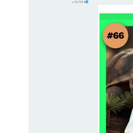
x 51725
י
ף