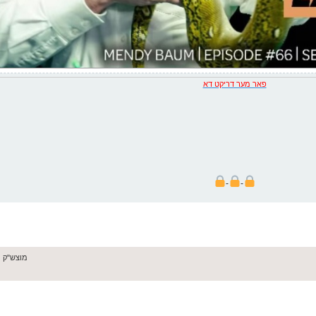
פאר מער דריקט דא
מוצש"ק מערץ 07, 6