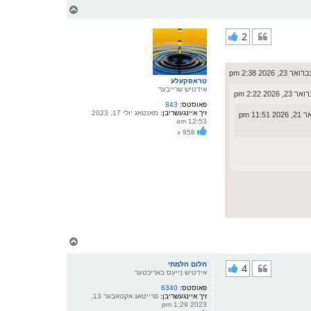
צ
ו
ר
2
י
ק
א
ר
2026 2:38 pm
ו
טראפקעלע
י
אידטיש שרייבער
2 2:22 pm
ף
פאוסטס:
843
זיך איינגעשריבן:
מאנטאג יולי 17, 2023
11 pm
12:53 am
x 958
צ
ו
ר
חלום חלמתי
4
י
אידטיש נייעס באריכטער
ק
פאוסטס:
6340
א
זיך איינגעשריבן:
פרייטאג אקטאבער 13,
ר
2023 1:29 pm
ו