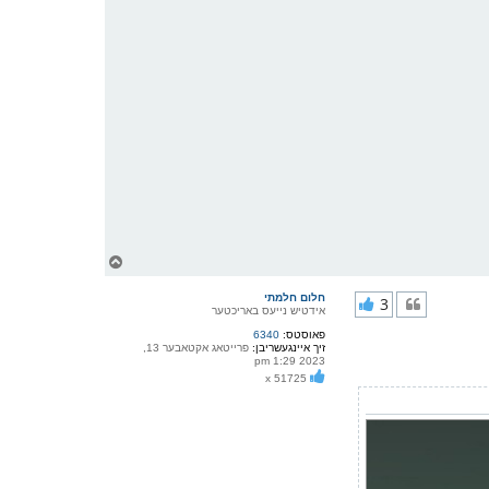
צ
ו
ר
חלום חלמתי
3
י
אידטיש נייעס באריכטער
ק
פאוסטס:
6340
א
זיך איינגעשריבן:
פרייטאג אקטאבער 13,
ר
2023 1:29 pm
ו
x 51725
י
ף