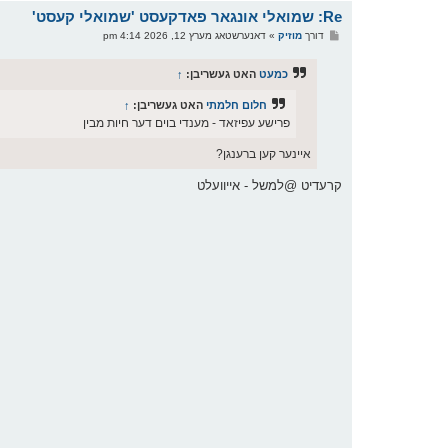
Re: שמואלי אונגאר פאדקעסט 'שמואלי קעסט'
פ
דורך
מוזיק
»
דאנערשטאג מערץ 12, 2026 4:14 pm
א
ו
ס
כמעט
האט געשריבן:
↑
ט
חלום חלמתי
האט געשריבן:
↑
פרישע עפיזאד - מענדי בוים דער חיות מבין
איינער קען ברענגן?
קרעדיט @למשל - אייוועלט