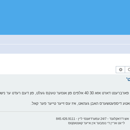
זוך
פארגעשריטענע זוך
ער טעקס געלט, פון דעם רעדט ער נישט.
יוואטע דיספעטשערס האבן געהאט, איז עס זייער טייער פער קאל.
קלענד - 24/7 עמערדזענסי ליין - 845.426.9111
לייגט אריין די נומבער אין אייער קאנטעקטס