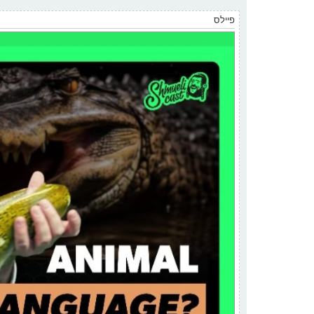
פיילס