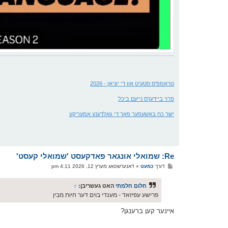
טראמפ'ס סטעיט אוו די יוניאן - 2026
פרוי ביידען'ס נייעם ביכל
ישר כח באשעפער פאר די גאלדענע אמעריקע
Re: שמואלי אונגאר פאדקעסט 'שמואלי קעסט'
פ
דורך
כמעט
»
דאנערשטאג מערץ 12, 2026 4:11 pm
א
ו
ס
חלום חלמתי
האט געשריבן:
↑
ט
פרישע עפיזאד - מענדי בוים דער חיות מבין
איינער קען ברענגן?