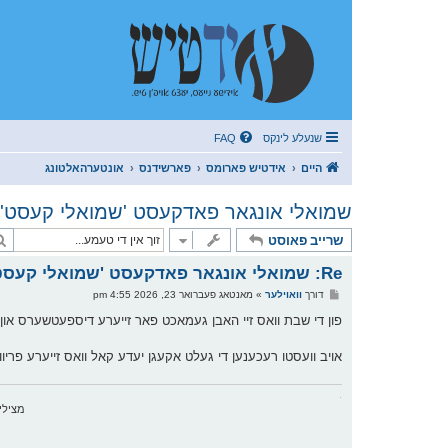
שנעלע לינקס
FAQ
היים
אידטיש פארומס
פארשידנס
אונטערהאלטונג
שמואלי אונגאר פאדקעסט 'שמואלי קעסט'
שרייב פאוסט
Re: שמואלי אונגאר פאדקעסט 'שמואלי קעסט'
פ
דורך
וואוילער
»
מאנטאג פעברואר 23, 2026 4:55 pm
א
ו
פון די שבת וואס זיי האבן געמאכט פאר זייערע דיספעטשערס און פארברענט דארט אזא 30 40 אלפים פון אונז
ס
ט
אויב וועסטו רעכענען די געלט אקעגן יעדע קאל וואס זייערע פר
.
מצילי אש ד'רא