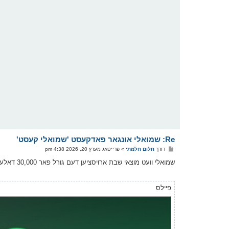
Re: שמואלי אונגאר פאדקעסט 'שמואלי קעסט'
פ
דורך
חלום חלמתי
»
פרייטאג מערץ 20, 2026 4:38 pm
א
ו
שמואלי וועט מוצאי שבת ארויסציען דעם גורל פאר 30,000 דאלער אין ביטקוין, דורך די זכרון שלמה ארגאניזאציע
ס
ט
פיילס