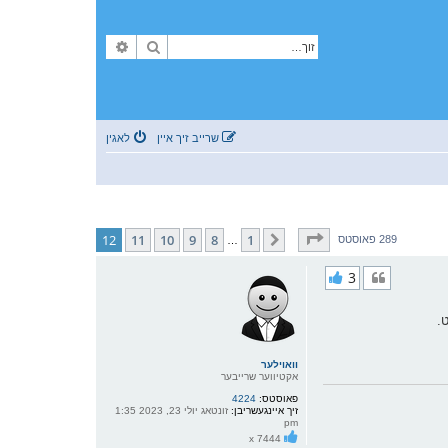
זוך
פארגעשריטענע זוך
שרייב זיך איין
לאגין
בלאט
12
פון
12
12
11
10
9
8
1
פריערדיגע
289 פאוסטס
…
3
וואוילער
אקטיווער שרייבער
פאוסטס:
4224
זיך איינגעשריבן:
זונטאג יולי 23, 2023 1:35
pm
x 7444