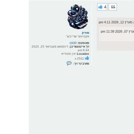
ר
4
י
ק
א
ר
202 4:11 pm
ו
י
 11:39 pm
ף
מוזיק
אקטיווער שרייבער
פאוסטס:
1830
זיך איינגעשריבן:
דינסטאג פעברואר 25, 2025
6:44 pm
Location:
אין סטודיא
x 2511
פ
פארבינד זיך:
א
ר
ב
י
נ
ד
ז
י
ך
מ
י
ט
מ
ו
ז
י
ק