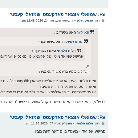
Re: שמואלי אונגאר פאדקעסט 'שמואלי קעסט'
פ
דורך
טראפקעלע
»
דינסטאג פעברואר 24, 2026 12:48 am
א
ו
ס
וואוילער
האט געשריבן:
↑
ט
פרינדזשעס..
האט געשריבן:
↑
חלום חלמתי
האט געשריבן:
↑
פרישע עפיזאד מיט יענקי פליגמאן פון מאנסי פייער דע
נו,
ווער קען ביטע ברענגען די גאנצע?
וואס ווילסטו הערן, אז ער איז אליינס געפארן January 6th צום ראלי (מיט אן אמעריקן פלעג אויפן רוקן) ווייל ער האלט אינטער די וועלט?...
ווי ער רייסט אראפ א ת"ח וירא שמים?
אז ער פארגלייכט די פראבלעמען וואס די פ"ד האט צו די פראבלע
רבש"ע, כהאף אז דו האסט נישט מקבל געווען די לשה"ר אז ער זא
Re: שמואלי אונגאר פאדקעסט 'שמואלי קעסט'
פ
דורך
חלום חלמתי
»
מוצש"ק מערץ 07, 2026 11:39 pm
א
ו
פרישע עפיזאד - מענדי בוים דער חיות מבין
ס
ט