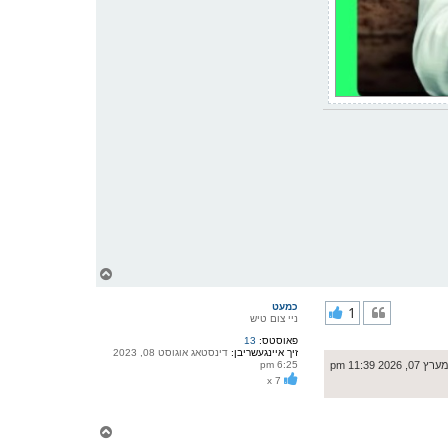
צ
ו
ר
כמעט
1
י
ניי צום טיש
ק
פאוסטס:
13
א
זיך איינגעשריבן:
דינסטאג אוגוסט 08, 2023
ר
202 11:39 pm
6:25 pm
ו
x 7
י
ף
צ
ו