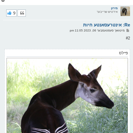
ו
ר
מירון
אידטיש שרייבער
9
י
ק
א
Re: אינטרעסאנטע חיות
ר
ו
פ
מיטוואך סעפטעמבער 06, 2023 11:05 pm
י
א
ף
ו
#2
ס
ט
פיילס