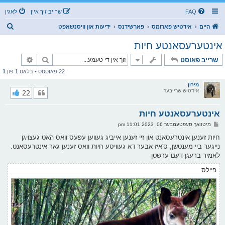
FAQ
שרייב זיך איין
לאגין
ז
היים
אידטיש פארומס
פארשידנס
ידיעות און וויסנשאפט
ו
אינטערעסאנטע חיות
ך
זוך
פארגעשרי
שרייב פאוסט
22 פאוסטס • בלאט
1
פון
1
מירון
אידטיש שרייבער
22
אינטערעסאנטע חיות
פ
מיטוואך סעפטעמבער 06, 2023 11:01 pm
א
ו
חיות זענען אינטרעסאנט און זיי זענען אייביג געווען עפעס וואס האט געצויגן
ס
נייגער ביי מענטשן, ס'איז אבער דא געוויסע חיות וואס זענען גאר אינטרעסאנט.
ט
לאמיר ברעגן דעם ערשטן
פיילס