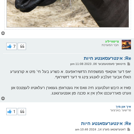
צ
ו
ר
צייטווייליג
חבר המערכת
7
י
ק
א
Re: אינטרעסאנטע חיות
ר
ו
פ
מיטוואך סעפטעמבער 06, 2023 11:08 pm
י
א
ף
ו
יאפ דער אוקאפי ממשפחת הדזשיראפעס. א כשרע בעל חי’ מיט א קורצערע
ס
האלז אבער זעלבע לאנגע צינג ווי דער דזשיראף.
ט
סאיז א היבש זעלטענע חיה וואס איז געטראפן געווארן רעלאטיוו לעצטנס און
ווערט פאררעכנט אלץ אין א סכנה פון אונטערגאנג.
צ
ו
ר
איך און מיך
פרישער באניצער
1
י
ק
א
Re: אינטערעסאנטע חיות
ר
ו
פ
דאנערשטאג מערץ 14, 2024 10:46 am
י
א