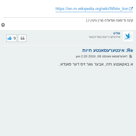
https://en.m.wikipedia.org/wiki/White_lion
קינה ודימונה ועדעדה (עיין גיטין ז.)
צ
ו
ר
פליט
אידטיש נייעס באריכטער
9
י
ק
א
Re: אינטערעסאנטע חיות
ר
ו
פ
דאנערשטאג אוגוסט 08, 2024 2:20 pm
י
א
ף
ו
א באקאנטע חיה, אבער גאר זיס דער פאנדא..
ס
ט