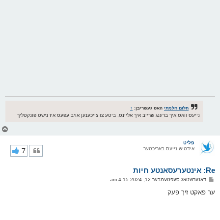
חלום חלמתי
האט געשריבן:
↑
נייעס וואס איך ברענג שרייב איך אליינס, ביטע צו צייכענען אויב עפעס איז נישט פונקטליך
צ
ו
ר
פליט
אידטיש נייעס באריכטער
7
י
ק
א
Re: אינטערעסאנטע חיות
ר
ו
פ
דאנערשטאג סעפטעמבער 12, 2024 4:15 am
י
א
ף
ו
ער פאקט זיך פעק
ס
ט