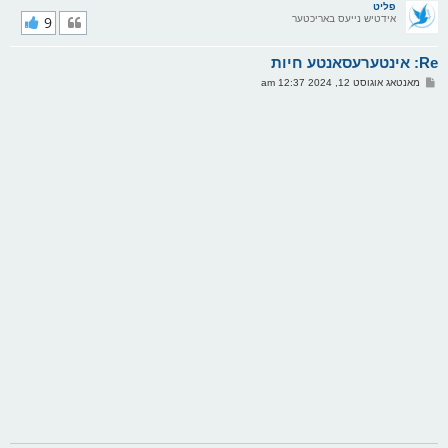
ר
פליט
אידטיש נייעס באריכטער
9
י
ק
א
Re: אינטערעסאנטע חיות
ר
ו
פ
מאנטאג אוגוסט 12, 2024 12:37 am
י
א
ף
ו
ס
ט