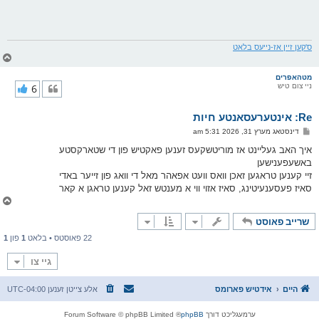
ס'קען זיין אז-נייעס בלאט
צ
ו
ר
מטהאפרים
ניי צום טיש
6
י
ק
א
Re: אינטערעסאנטע חיות
ר
ו
פ
דינסטאג מערץ 31, 2026 5:31 am
י
א
ף
ו
איך האב געליינט אז מוריטשקעס זענען פאקטיש פון די שטארקסטע
ס
באשעפענישען
ט
זיי קענען טראגען זאכן וואס וועט אפאהר מאל די וואג פון זייער באדי
סאיז פעסענעיטינג, סאיז אזוי ווי א מענטש זאל קענען טראגן א קאר
צ
ו
שרייב פאוסט
ר
י
22 פאוסטס • בלאט
1
פון
1
ק
א
גיי צו
ר
ו
י
היים
אידטיש פארומס
אלע צייטן זענען
UTC-04:00
ף
ערמעגליכט דורך
phpBB
® Forum Software © phpBB Limited