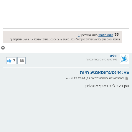
חלום חלמתי
האט געשריבן:
↑
נייעס וואס איך ברענג שרייב איך אליינס, ביטע צו צייכענען אויב עפעס איז נישט פונקטליך
צ
ו
ר
פליט
אידטיש נייעס באריכטער
7
י
ק
א
Re: אינטערעסאנטע חיות
ר
ו
פ
דאנערשטאג סעפטעמבער 12, 2024 4:12 am
י
א
ף
ו
ווען דער לייב דארף אנטלויפן
ס
ט