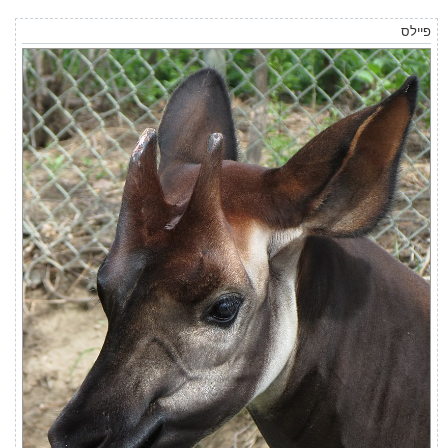
ט
פיילס