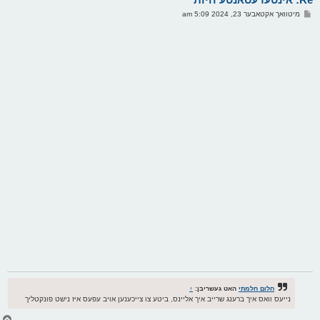
ו
פ
מיטוואך אקטאבער 23, 2024 5:09 am
י
א
ף
ו
ס
ט
חלום חלמתי
האט געשריבן:
↑
נייעס וואס איך ברענג שרייב איך אליינס, ביטע צו צייכענען אויב עפעס איז נישט פונקטליך
צ