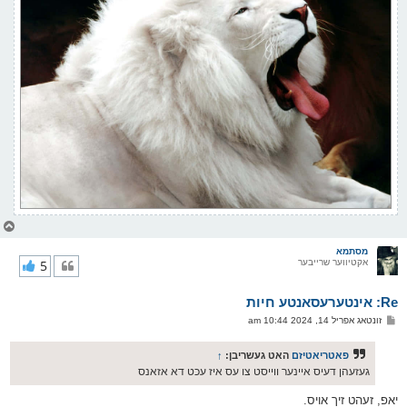
צ
ו
ר
מסתמא
אקטיווער שרייבער
5
י
ק
א
Re: אינטערעסאנטע חיות
ר
ו
פ
זונטאג אפריל 14, 2024 10:44 am
י
א
ף
ו
ס
פאטריאטיזם
האט געשריבן:
↑
ט
געזעהן דעיס איינער ווייסט צו עס איז עכט דא אזאנס
יאפ, זעהט זיך אויס.