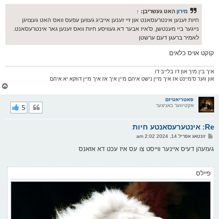
ף
ו
ס
מירון
האט געשריבן:
↑
ט
חיות זענען אינטרעסאנט און זיי זענען אייביג געווען עפעס וואס האט געצויגן
נייגער ביי מענטשן, ס'איז אבער דא געוויסע חיות וואס זענען גאר אינטרעסאנט.
לאמיר ברעגן דעם ערשטן
קוקט אויס כלאים
איך בין מיך און דו בלייב דו
און ווער ס'מיינט אז איך מיין נישט איהם מיין איך אז איך מיין דווקא יא איהם
צ
ו
ר
פאטריאטיזם
אקטיווער באניצער
5
י
ק
א
Re: אינטערעסאנטע חיות
ר
ו
פ
זונטאג אפריל 14, 2024 2:02 am
י
א
ף
ו
געזעהן דעיס איינער ווייסט צו עס איז עכט דא אזאנס
ס
ט
פיילס