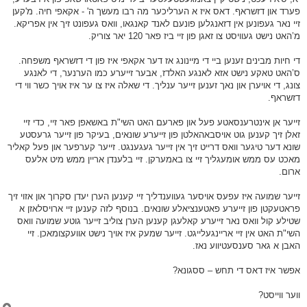
פערד און דזשראף. דאס איז א הערליכער מה רבו מעשך ה' - אקאפי חיה. מ'קען
זיי נאר געפונען אין דזאנגלען פונעם לאנד קאנגאו, וואס געפונט זיך אין אפריקא.
מ’האט נישט געוויסט צו זאגן פון זיי ביז פאר 120 יאר צוריק.
די חיות מבינים זענען ביי די מיינונג אז דער אקאפי איז פון די דזשראף משפחה.
ס’האט טאקע נישט אזא לאנגע האלדז, אבער זייערע כמו הערנער, די לאנגע
צונג, די אויערן און נאך זענען זייער ענליך. די שאלה איז צו ער איז אויך כשר ווי די
דזשראף.
זייער אן אינטרענסאטע פעל און פארעם האט השי"ת באשאפן פאר זיי, כדי זיי
זאלן זיך קענען גוט אויסבאהאלטן פון זייערע שונאים, בעיקר פון זייער גרעסטע
שונא דער טיגער וואס דרייט זיך אין זייער געגענגט. זייער קערפער און פעל קאליר
מאכט עס ממש אומעגליך זיי צו באמערקן. זיי בלענדן אריין ממש מיט אלעס
ארום.
זייער שמועה איז עפעס אויסער געווענדליך זיי קענען הערן יעדן סקרוך און אזוי זיך
פראטעקטן פון זייערע פאטענציאלע שונאים. בנוסף לזה קענען זיי ארויסלאזן א
שטילע קול וואס נאר זייערע קאלעגן קענען הערן צוליב זייער גוטע שמועה וואס
השי"ת האט אין זיי אריינגעלייגט. זייער שמעק איז אויך נישט אוועקצומאכן. זיי
האבן א גאר סענסעטיווע נאז.
אפשר איז דאס די תחש – ססגונא?
ווער ווייסט?
צ