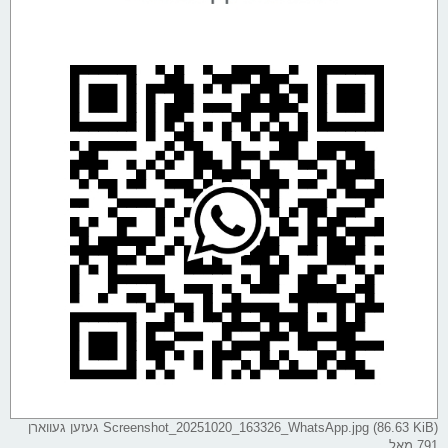
Screenshot_20251020_163326_WhatsApp.jpg (86.63 KiB) געזען געווארן
791 מאל