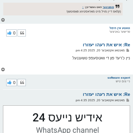
פופציגער
האט געשריבן:
↑
(קלאפ דיין מויל מיט מאראסטיגע פּאָפּוטשן!
צ
ו
ר
טאטע אין הימל
פרישער באניצער
0
י
ק
א
Re: איש את רעהו יעזורו
ר
ו
פ
מאנטאג אקטאבער 20, 2025 4:25 pm
י
א
ף
ו
ניין כ'רעד פון די וואטסעפפ טשעננעל
ס
ט
צ
ו
ר
software expert
ניי צום טיש
0
י
ק
א
Re: איש את רעהו יעזורו
ר
ו
פ
מאנטאג אקטאבער 20, 2025 4:35 pm
י
א
ף
ו
ס
ט