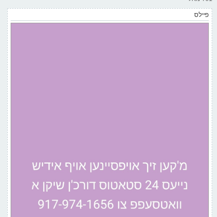
פיילס