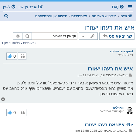
FAQ
שרייב זיך איין
לאגין
ז
היים
אידטיש פארומס
פארשידנס
ידיעות און וויסנשאפט
ו
איש את רעהו יעזורו
ך
זוך
פארגעשרי
שרייב פאוסט
8 פאוסטס • בלאט
1
פון
1
software expert
ניי צום טיש
0
איש את רעהו יעזורו
פ
זונטאג אקטאבער 19, 2025 11:34 pm
א
ו
איינער האט אינפארמעישאן איבער די נייע קאמפעני ''מודעה'' וואס מ'קען
ס
ארויסשיקן גרופ מעסעדזשעס, כ'האב עס געטרייט אויפצוזוכן אויף גוגל כ'האב עס
ט
נישט געקענט טרעפן
צ
ו
ר
וואוילער
אקטיווער שרייבער
0
י
ק
א
Re: איש את רעהו יעזורו
ר
ו
פ
מאנטאג אקטאבער 20, 2025 12:58 pm
י
א