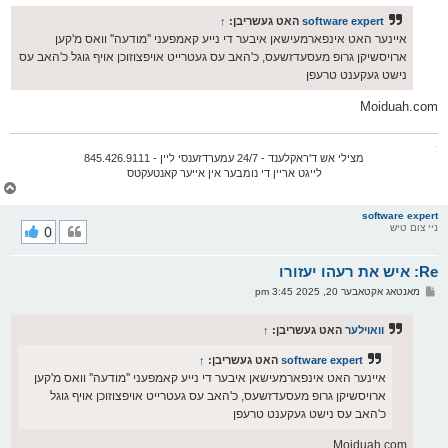
ף
ו
ס
software expert
האט געשריבן:
↑
ט
איינער האט אינפארמעישאן איבער די נייע קאמפעני ''מודעה'' וואס מ'קען
ארויסשיקן גרופ מעסעדזשעס, כ'האב עס געטרייט אויפצוזוכן אויף גוגל כ'האב עס
נישט געקענט טרעפן
Moiduah.com
.
מצילי אש ד'ראקלענד - 24/7 עמערדזענסי ליין - 845.426.9111
לייגט אריין די נומבער אין אייער קאנטעקטס
צ
ו
ר
software expert
ניי צום טיש
0
י
ק
א
Re: איש את רעהו יעזורו
ר
ו
פ
מאנטאג אקטאבער 20, 2025 3:45 pm
י
א
ף
ו
ס
וואוילער
האט געשריבן:
↑
ט
software expert
האט געשריבן:
↑
איינער האט אינפארמעישאן איבער די נייע קאמפעני ''מודעה'' וואס מ'קען
ארויסשיקן גרופ מעסעדזשעס, כ'האב עס געטרייט אויפצוזוכן אויף גוגל
כ'האב עס נישט געקענט טרעפן
Moiduah.com