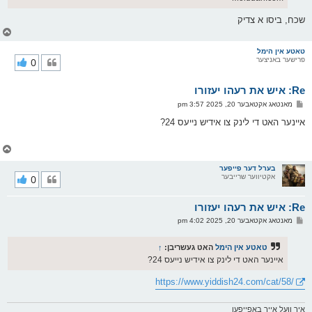
שכח, ביסו א צדיק
צ
ו
ר
טאטע אין הימל
פרישער באניצער
0
י
ק
א
Re: איש את רעהו יעזורו
ר
ו
פ
מאנטאג אקטאבער 20, 2025 3:57 pm
י
א
ף
ו
איינער האט די לינק צו אידיש נייעס 24?
ס
ט
צ
ו
ר
בערל דער פייפער
אקטיווער שרייבער
0
י
ק
א
Re: איש את רעהו יעזורו
ר
ו
פ
מאנטאג אקטאבער 20, 2025 4:02 pm
י
א
ף
ו
ס
טאטע אין הימל
האט געשריבן:
↑
ט
איינער האט די לינק צו אידיש נייעס 24?
https://www.yiddish24.com/cat/58/
איך וועל אייך באפייפען