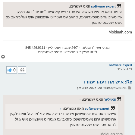
ף
ו
ס
software expert
האט געשריבן:
↑
ט
איינער האט אינפארמעישאן איבער די נייע קאמפעני ''מודעה'' וואס מ'קען
ארויסשיקן גרופ מעסעדזשעס, כ'האב עס געטרייט אויפצוזוכן אויף גוגל כ'האב עס
נישט געקענט טרעפן
Moiduah.com
.
מצילי אש ד'ראקלענד - 24/7 עמערדזענסי ליין - 845.426.9111
לייגט אריין די נומבער אין אייער קאנטעקטס
צ
ו
ר
software expert
ניי צום טיש
0
י
ק
א
Re: איש את רעהו יעזורו
ר
ו
פ
מאנטאג אקטאבער 20, 2025 3:45 pm
י
א
ף
ו
ס
וואוילער
האט געשריבן:
↑
ט
software expert
האט געשריבן:
↑
איינער האט אינפארמעישאן איבער די נייע קאמפעני ''מודעה'' וואס מ'קען
ארויסשיקן גרופ מעסעדזשעס, כ'האב עס געטרייט אויפצוזוכן אויף גוגל
כ'האב עס נישט געקענט טרעפן
Moiduah.com