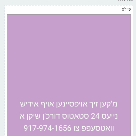
פיילס