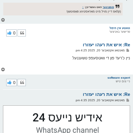
פופציגער
האט געשריבן:
↑
(קלאפ דיין מויל מיט מאראסטיגע פּאָפּוטשן!
צ
ו
ר
טאטע אין הימל
פרישער באניצער
0
י
ק
א
Re: איש את רעהו יעזורו
ר
ו
פ
מאנטאג אקטאבער 20, 2025 4:25 pm
י
א
ף
ו
ניין כ'רעד פון די וואטסעפפ טשעננעל
ס
ט
צ
ו
ר
software expert
ניי צום טיש
0
י
ק
א
Re: איש את רעהו יעזורו
ר
ו
פ
מאנטאג אקטאבער 20, 2025 4:35 pm
י
א
ף
ו
ס
ט