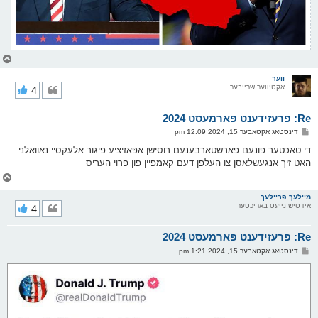
צ
ו
ר
ווער
אקטיווער שרייבער
4
י
ק
א
Re: פרעזידענט פארמעסט 2024
ר
ו
פ
דינסטאג אקטאבער 15, 2024 12:09 pm
י
א
ף
ו
די טאכטער פונעם פארשטארבענעם רוסישן אפּאזיציע פיגור אלעקסיי נאוואלני
ס
האט זיך אנגעשלאסן צו העלפן דעם קאמפּיין פון פרוי העריס
ט
צ
ו
ר
מיילעך פריילעך
אידטיש נייעס באריכטער
4
י
ק
א
Re: פרעזידענט פארמעסט 2024
ר
ו
פ
דינסטאג אקטאבער 15, 2024 1:21 pm
י
א
ף
ו
ס
ט