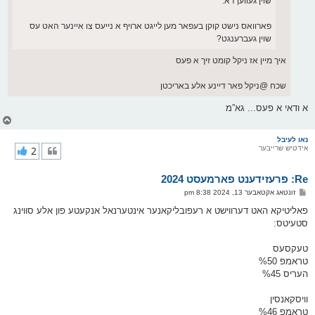
שוין געווען דא.
פארוואס נישט קוקן בעפאר מען לייגט ארויף א נייעס צו איינער האט עס
שוין געברענגט?
איך מיין אז ניקל קומט זיך א פעס
שכח @ניקל פאר דיינע אלע באריכטן
א ודאי א פעס... גא”מ
צ
ו
ר
נאו לעיבל
אידטיש שרייבער
2
י
ק
א
Re: פרעזידענט פארמעסט 2024
ר
ו
פ
זונטאג אקטאבער 13, 2024 8:38 pm
י
א
ף
ו
פאליטיקא האט דערווישט א רעפובליקאנער אינטערנאל אנקעטע פון אלע סווינג
ס
סטעיטס:
ט
טעקסעס
טראמפ %50
העריס %45
וויסקאנסין
טראמפ %46