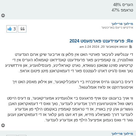
ט
העריס 48%
טראמפ 47%
צ
ו
ר
מיילעך פריילעך
אידטיש נייעס באריכטער
3
י
ק
א
Re: פרעזידענט פארמעסט 2024
ר
ו
פ
זונטאג אקטאבער 20, 2024 1:24 am
י
א
ף
ו
די ענגלישע לעיבאר פארטיי האט אין פלאן צו אריבער שיקן ארום הונדערט
ס
וואלונטירן, צו קאמפיינען פאר פרעזידענט קאנדידאט קאמאלא העריס אין די
ט
קריטישע סווינג שטאטן נעוואדא, נארט קאראליינע, פענסילוועניע, און ווירדזשיניע
נאך וואס ס'גייט דארט לעצטנס פאר די דעמאקראטן מיטן פיטום אראפ.
דעיס ברענגט גרויס אויפברויז ביי רעפובליקאנער, און אילאן מאסק האט זיך
אויסגעדרוקט אז ס'איז אומלעגאל.
ווי אויך ברענגט עס אויף פראגעס ביי אלגעמיינע אמעריקאנער, צו דעיס הייסט
נישט וואל אינטערווענץ דורך אנדערע לענדער, נאך וואס די דעמאקראטן האבן
געשריגן אהן קיין באווייז, אז די טראמפ קאמפיין באקומט הילף פון אנדערע
לענדער דורך סאציאלע מידיא, און דא זעט מען קלאר אז די דעמאקראטן זענען
גאר די וואס נעמען אפיציעל הילף פון אנדערע לענדער.
צ
ו
ר
מיילעך פריילעך