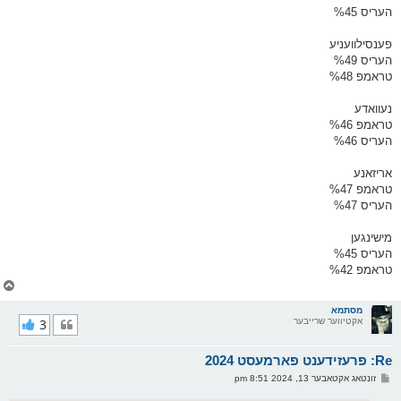
העריס %45
פענסילוועניע
העריס %49
טראמפ %48
נעוואדע
טראמפ %46
העריס %46
אריזאנע
טראמפ %47
העריס %47
מישינגען
העריס %45
טראמפ %42
צ
ו
ר
מסתמא
אקטיווער שרייבער
3
י
ק
א
Re: פרעזידענט פארמעסט 2024
ר
ו
פ
זונטאג אקטאבער 13, 2024 8:51 pm
י
א
ף
ו