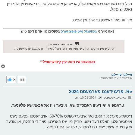
מויל מיט מאראסטיגע פּאָפּוטשן!), גרייט אן א שאכטל סי-בי-די געווירצן אויף דיין
נאכט שענקל.
איך זע פאר ראיאטן ביי אייך אין אפיס.
נאט אייך א
געהענגל מיט פופציגערס
געקליבן פון ארום דעם טיש
יעדער האט געשריבן:
אידטיש איז ווייטער אידטיש, אויך אָן "דער תהלים איד" - ס'טע געהערט אזאנס...
נאנסענס איז נישט קיין קינדערשפיל™
צ
ו
ר
מיילעך פריילעך
אידטיש נייעס באריכטער
8
י
ק
א
Re: פרעזידענט פארמעסט 2024
ר
ו
פ
מאנטאג אקטאבער 14, 2024 10:51 am
י
א
ף
ו
טראמפ אויף דעיוו ראמסי'ס שאו איבער זיין אקאנאמישע פלענער.
ס
ט
דיסקלעימער: איך האב נאר איבערגעקוקט 60-70%, אויב זעסטו עפעס נישט
אויסגעהאלטן האלט דער נישט צוריק פון עס באריכטן פאר די הנהלה, און/אדער
שיק מיר א אישי, יישר כח למפרע, זעט און האט הנאה..