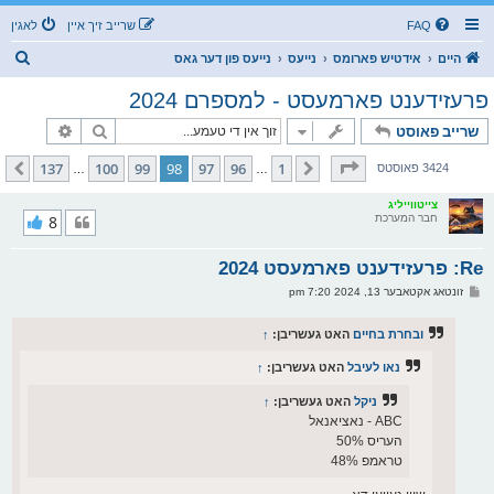
FAQ
שרייב זיך איין
לאגין
ז
היים
אידטיש פארומס
נייעס
נייעס פון דער גאס
ו
פרעזידענט פארמעסט - למספרם 2024
ך
זוך
פארגעשרי
שרייב פאוסט
בלאט
98
פון
137
137
100
99
98
97
96
1
פריערדיגע
קומענדיגע
3424 פאוסטס
…
…
צייטווייליג
חבר המערכת
8
Re: פרעזידענט פארמעסט 2024
פ
זונטאג אקטאבער 13, 2024 7:20 pm
א
ו
ס
ובחרת בחיים
האט געשריבן:
↑
ט
נאו לעיבל
האט געשריבן:
↑
ניקל
האט געשריבן:
↑
ABC - נאציאנאל
העריס 50%
טראמפ 48%