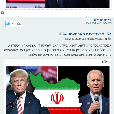
צ
ו
ר
מיילעך פריילעך
אידטיש נייעס באריכטער
3
י
ק
א
Re: פרעזידענט פארמעסט 2024
ר
ו
פ
מאנטאג אקטאבער 14, 2024 2:33 pm
י
א
ף
ו
אמעריקאנער פרעזידענט דזשאו ביידען האט געהייסן די נאציאנאלע זיכערהייט
ס
קאונסיל צו ווארענען איראן אז סיי וועלכע פרואוון צו אומברענגען דער געוועזענער
ט
פרעזידענט טראמפּ וועט באטראכט ווערן ווי אן אקט פון מלחמה.
פיילס