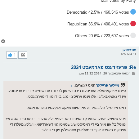
Mail votes by Party
Democratic 42.5% / 460,546 votes
Republican 36.9% / 400,401 votes
Others 20.6% / 223,697 votes
צ
ו
ר
ענדזשויען
ניי צום טיש
1
י
ק
א
Re: פרעזידענט פארמעסט 2024
ר
ו
פ
זונטאג אקטאבער 20, 2024 12:32 pm
י
א
ף
ו
ס
מיילעך פריילעך
האט געשריבן:
↑
ט
היינט איז קאמאלא העריסעס בירטדעי און לכבוד דעם שטייט זי די נידעריגסטע
אין די נאציאנאלע וואלן זינטן ארויסצווינגען ביידן פון די פארמעסט...
דאס איז טייל צוליב גאר א פאזיטיווע פאקס אנקעטע פאר טראמפ.
פריע שטימען זענען שטארק פאזיטיוו פאר רעפאבליקאנע ווי די פארטיי דאטא איז
עוועיליבל און אויך ביי די ראסיסטישע שטאטן (ווי דשארדשא) וועלכע מעלדן די
אויסקום באזירט אויף די מעלאנין שטאפלען פון די וויילער.