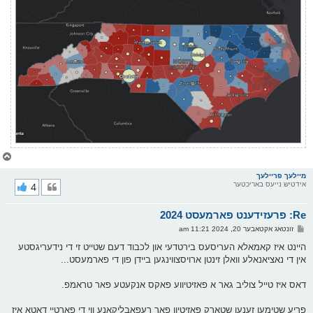
צ
ו
ר
מיילעך פריילעך
אידטיש נייעס באריכטער
4
י
ק
א
Re: פרעזידענט פארמעסט 2024
ר
ו
פ
זונטאג אקטאבער 20, 2024 11:21 am
י
א
ף
ו
היינט איז קאמאלא העריסעס בירטדעי און לכבוד דעם שטייט זי די נידעריגסטע
ס
אין די נאציאנאלע וואלן זינטן ארויסצווינגען ביידן פון די פארמעסט...
ט
דאס איז טייל צוליב גאר א פאזיטיווע פאקס אנקעטע פאר טראמפ.
פריע שטימען זענען שטארק פאזיטיוו פאר רעפאבליקאנע ווי די פארטיי דאטא איז