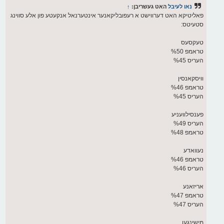
ס
נאו לעיבל
האט געשריבן:
↑
ט
פאליטיקא האט דערווישט א רעפובליקאנער אינטערנאל אנקעטע פון אלע סווינג
סטעיטס:
טעקסעס
טראמפ %50
העריס %45
וויסקאנסין
טראמפ %46
העריס %45
פענסילוועניע
העריס %49
טראמפ %48
נעוואדע
טראמפ %46
העריס %46
אריזאנע
טראמפ %47
העריס %47
מישינגען