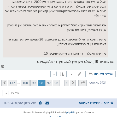
מעיל אין איז אויך שוואכער פאר דעמאקראטן ווי אין 2020 , די פריע שטימען
זענען שטערקער וויבאלד דארט דארף עס צו זיין קאמפעטאטיוו, בשעת וואס די
מעיל אין צייגט בלויז אז רעפאבליקאנער זענען קלוג און ניצן אויך די מעטאד ווי עס
איז נוצליך.
אט האמיר פאר אייך אביסל דעדליין אינפארמאציע איבער שטימען אין ניו יארק
און ניו דשערסי,ַ לייגט עס אוועק.
ניו יארק וועט זיך אירלי וואטינג אנהייבן אקטאבער 26 קומענדיגע וואך שבת און
דאס וועט זיין די רעגיסטראציע דעדליין,
ניו דשערסי בלויז דריי וואכן דערויף נאוועמבער 15.
נאוועמבער 15, האלט מען שוין לאנג נאך די עלעקשאנס.
צ
ו
שרייב פאוסט
ר
י
ק
בלאט
98
פון
137
137
100
99
98
97
96
1
פריערדיגע
קומענדיגע
3424 פאוסטס
…
…
א
ר
ו
גיי צו
י
ף
היים
אידטיש פארומס
אלע צייטן זענען
UTC-04:00
ערמעגליכט דורך
phpBB
® Forum Software © phpBB Limited