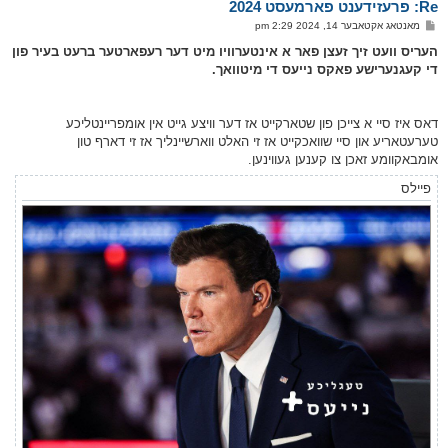
Re: פרעזידענט פארמעסט 2024
ר
ו
פ
מאנטאג אקטאבער 14, 2024 2:29 pm
י
א
ף
ו
העריס וועט זיך זעצן פאר א אינטערוויו מיט דער רעפארטער ברעט בעיר פון
ס
די קעגנערישע פאקס נייעס די מיטוואך.
ט
דאס איז סיי א צייכן פון שטארקייט אז דער וויצע גייט אין אומפריינטליכע
טערעטאריע און סיי שוואכקייט אז זי האלט ווארשיינליך אז זי דארף טון
אומבאקוומע זאכן צו קענען געווינען.
פיילס