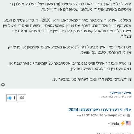
עוועיליבל און אויך ביי די ראסיסטישע שטאטן (ווי דשארדשא) וועלכע מעלדן די
אויסקום באזירט אויף די מעלאנין שטאפלען פון די וויילער.
מעיל אין איז אויך שוואכער פאר דעמאקראטן ווי אין 2020 , די פריע שטימען זענען
שטערקער וויבאלד דארט דארף עס צו זיין קאמפעטאטיוו, בשעת וואס די מעיל אין
צייגט בלויז אז רעפאבליקאנער זענען קלוג און ניצן אויך די מעטאד ווי עס איז
נוצליך.
אט האמיר פאר אייך אביסל דעדליין אינפארמאציע איבער שטימען אין ניו יארק
און ניו דשערסי,ַ לייגט עס אוועק.
ניו יארק וועט זיך אירלי וואטינג אנהייבן אקטאבער 26 קומענדיגע וואך שבת און
דאס וועט זיין די רעגיסטראציע דעדליין,
ניו דשערסי בלויז דריי וואכן דערויף נאוועמבער 15.
צ
ו
ר
מיילעך פריילעך
אידטיש נייעס באריכטער
1
י
ק
א
Re: פרעזידענט פארמעסט 2024
ר
ו
פ
זונטאג אקטאבער 20, 2024 11:32 am
י
א
ף
ו
Florida
ס
ט