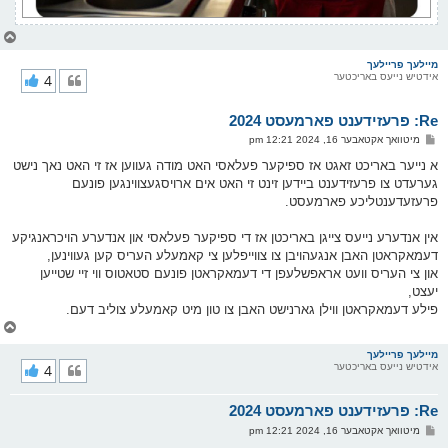
צ
ו
ר
מיילעך פריילעך
אידטיש נייעס באריכטער
4
י
ק
א
Re: פרעזידענט פארמעסט 2024
ר
ו
פ
מיטוואך אקטאבער 16, 2024 12:21 pm
י
א
ף
ו
א נייער באריכט זאגט אז ספיקער פעלאסי האט מודה געווען אז זי האט נאך נישט
ס
גערעדט צו פרעזידענט ביידען זינט זי האט אים ארויסגעצווינגען פונעם
ט
פרעזעדענטליכע פארמעסט.
אין אנדערע נייעס צייגן באריכטן אז די ספיקער פעלאסי און אנדערע הויכראנגיקע
דעמאקראטן האבן אנגעהויבן צו צווייפלען צי קאמעלע העריס קען געווינען,
און צי העריס וועט אראפשלעפן די דעמאקראטן פונעם סטאטוס ווי זיי שטייען
יעצט,
פילע דעמאקראטן ווילן גארנישט האבן צו טון מיט קאמעלע צוליב דעם.
צ
ו
ר
מיילעך פריילעך
אידטיש נייעס באריכטער
4
י
ק
א
Re: פרעזידענט פארמעסט 2024
ר
ו
פ
מיטוואך אקטאבער 16, 2024 12:21 pm
י
א