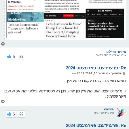
צ
ו
ר
מיילעך פריילעך
אידטיש נייעס באריכטער
5
י
ק
א
Re: פרעזידענט פארמעסט 2024
ר
ו
פ
מיטוואך אקטאבער 16, 2024 12:39 am
י
א
ף
ו
דזשארדזשיע ברעכט רעקארדס טעגליך
ס
ט
ווי מ'האלט יעצט האט שוין איין פון יעדע זיבן רעגיסטרירטע וויילער שוין אפגעגעבן
זייער שטימע .
צ
ו
ר
פעינטיג
אידטיש שרייבער
5
י
ק
א
Re: פרעזידענט פארמעסט 2024
ר