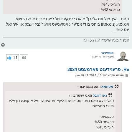
העריס %45
טראמפ %42
חחח... איך זאל עס גלייבן? א ארכי לינקע זייטל לייגט ארויס א נעגעטיווע
אנגעטע (נעגאטיוו ביחס צו די אנדערע אנקעטעס אוועילעבל יעצט) און איך זאל
עס קויפן...
קינה ודימונה ועדעדה (עיין גיטין ז.)
צ
ו
ר
פופציגער
אקטיווער שרייבער
11
י
ק
א
Re: פרעזידענט פארמעסט 2024
ר
ו
פ
זונטאג אקטאבער 13, 2024 10:41 pm
י
א
ף
ו
ס
מסתמא
האט געשריבן:
↑
ט
נאו לעיבל
האט געשריבן:
↑
פאליטיקא האט דערווישט א רעפובליקאנער אינטערנאל אנקעטע פון אלע
סווינג סטעיטס:
טעקסעס
טראמפ %50
העריס %45