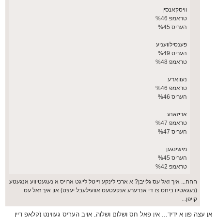
וויסקאנסין
טראמפ %46
העריס %45
פענסילוועניע
העריס %49
טראמפ %48
נעוואדע
טראמפ %46
העריס %46
אריזאנע
טראמפ %47
העריס %47
מישינגען
העריס %45
טראמפ %42
חחח... איך זאל עס גלייבן? א ארכי לינקע זייטל לייגט ארויס א נעגעטיווע אנגעטע
(נעגאטיוו ביחס צו די אנדערע אנקעטעס אוועילעבל יעצט) און איך זאל עס
קויפן...
אן עצה פון א ידיד... אין פאל חס ושלום ושלוה, אויב העריס געווינט (קלאפ דיין