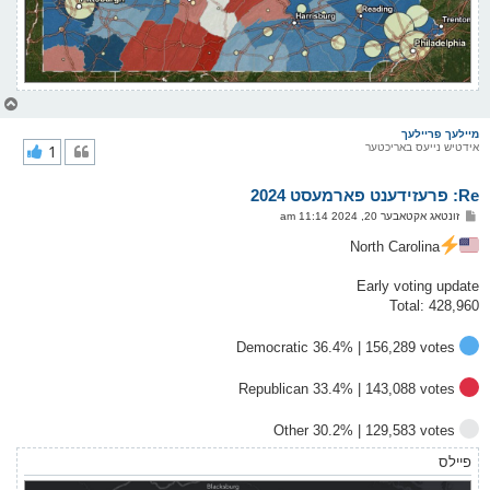
צ
ו
ר
מיילעך פריילעך
אידטיש נייעס באריכטער
1
י
ק
א
Re: פרעזידענט פארמעסט 2024
ר
ו
פ
זונטאג אקטאבער 20, 2024 11:14 am
י
א
ף
ו
North Carolina
ס
ט
Early voting update
Total: 428,960
Democratic 36.4% | 156,289 votes
Republican 33.4% | 143,088 votes
Other 30.2% | 129,583 votes
פיילס