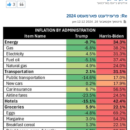
אידטיש נייעס באריכטער
3
י
ק
א
Re: פרעזידענט פארמעסט 2024
ר
ו
פ
מיטוואך אקטאבער 16, 2024 12:12 pm
י
א
ף
ו
ס
ט