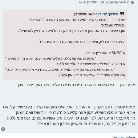
ו
פ
מיטוואך אקטאבער 16, 2024 2:26 am
י
א
ף
ו
ס
מיילעך פריילעך
האט געשריבן:
↑
ט
נעכטן ביי די טראמפ טאון האל האט אינמיטן פאסירט 2 מעדיקל
עמוירדזשענסיס
און בשעת דעם האט מען אנגעצינדן מוזיק כדי ס'זאל נישט זיין לאנגווייליג
יעצט כאפ א בליק וויאזוי די מידיא האט עס היינט געספינט
א MSNBC העדליין שרייט
"טראמפ פארוואנדלט פאליטישע איווענט אין א מוזיק פארטי"
א סי ען ען העדליין פארשפרייט א גלאטע ליגנט
"טראמפ האט געטאנצן אויף מוזיק א האלבע שעה ביי א קאמפיין איווענט"
אזוי קוקט אויס די "יושרדיגע" מידיע אין 2024
אבער פון די באצאלטע זינגערס ביים העריס ראליס טאר מען נישט רעדן...
אמערעטשוין, דעם וואך ביי א העריס ראלי האט מען אנגעצינדן בעבי שארק (דאס
איז א גאר אויפגעכאפטע ניגון פאר קליינע קינדער) פון ווידיאוס וואס זענען
ארומגעפארן ווי עס שפילט דעם ניגון, הערט מען געוויסע פונעם פארזאמעלטע
זיך רעגן אויף דעם, זאגענדיג אז זיי גייען וואויטן פאר טראמפ.
צ
ו
ר
מיילעך פריילעך