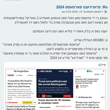
א
Re: פרעזידענט פארמעסט 2024
ר
ו
פ
דינסטאג אקטאבער 15, 2024 4:50 pm
י
א
ף
ו
נעכטן ביי די טראמפ טאון האל האט אינמיטן פאסירט 2 מעדיקל עמוירדזשענסיס
ס
און בשעת דעם האט מען אנגעצינדן מוזיק כדי ס'זאל נישט זיין לאנגווייליג
ט
יעצט כאפ א בליק וויאזוי די מידיא האט עס היינט געספינט
א MSNBC העדליין שרייט
"טראמפ פארוואנדלט פאליטישע איווענט אין א מוזיק פארטי"
א סי ען ען העדליין פארשפרייט א גלאטע ליגנט
"טראמפ האט געטאנצן אויף מוזיק א האלבע שעה ביי א קאמפיין איווענט"
אזוי קוקט אויס די "יושרדיגע" מידיע אין 2024
פיילס