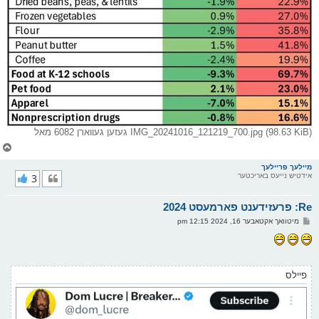
IMG_20241016_121219_700.jpg (98.63 KiB) געזען געווארן 6082 מאל
צ
ו
ר
מיילעך פריילעך
אידטיש נייעס באריכטער
3
י
ק
א
Re: פרעזידענט פארמעסט 2024
ר
ו
פ
מיטוואך אקטאבער 16, 2024 12:15 pm
י
א
ף
ו
ס
ט
פיילס