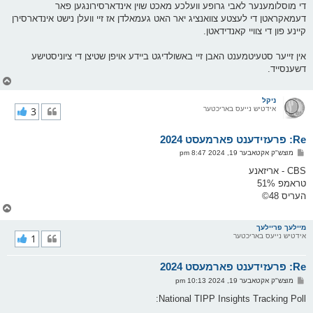
ף
ו
די מוסלומענער לאבי גרופע וועלכע מאכט שוין אינדארסירונגען פאר
ס
דעמאקראטן די לעצטע צוואנציג יאר האט געמאלדן אז זיי וועלן נישט אינדארסירן
ט
קיינע פון די צוויי קאנדידאטן.
אין זייער סטעיטמענט האבן זיי באשולדיגט ביידע אויפן שטיצן די ציוניסטישע
דשענסייד.
צ
ו
ר
ניקל
אידטיש נייעס באריכטער
3
י
ק
א
Re: פרעזידענט פארמעסט 2024
ר
ו
פ
מוצש"ק אקטאבער 19, 2024 8:47 pm
י
א
ף
ו
CBS - אריזאנע
ס
טראמפ 51%
ט
העריס 48©
צ
ו
ר
מיילעך פריילעך
אידטיש נייעס באריכטער
1
י
ק
א
Re: פרעזידענט פארמעסט 2024
ר
ו
פ
מוצש"ק אקטאבער 19, 2024 10:13 pm
י
א
ף
ו
National TIPP Insights Tracking Poll:
ס