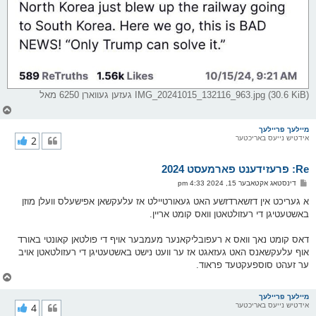
IMG_20241015_132116_963.jpg (30.6 KiB) געזען געווארן 6250 מאל
צ
ו
ר
מיילעך פריילעך
אידטיש נייעס באריכטער
2
י
ק
א
Re: פרעזידענט פארמעסט 2024
ר
ו
פ
דינסטאג אקטאבער 15, 2024 4:33 pm
י
א
ף
ו
א געריכט אין דזשארדזשע האט געאורטיילט אז עלעקשאן אפישעלס וועלן מוזן
ס
באשטעטיגן די רעזולטאטן וואס קומט אריין.
ט
דאס קומט נאך וואס א רעפובליקאנער מעמבער אויף די פולטאן קאונטי באורד
אוף עלעקשאנס האט געזאגט אז ער וועט נישט באשטעטיגן די רעזולטאטן אויב
ער זעהט סוספעקטעד פראוד.
צ
ו
ר
מיילעך פריילעך
אידטיש נייעס באריכטער
4
י
ק