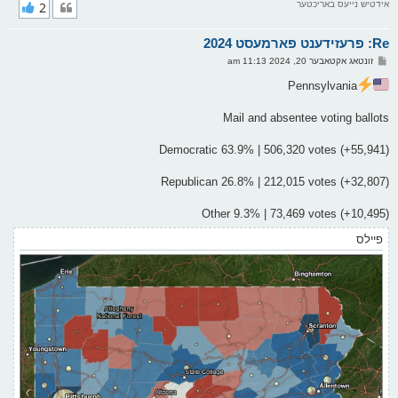
אידטיש נייעס באריכטער
2
י
ק
א
Re: פרעזידענט פארמעסט 2024
ר
ו
פ
זונטאג אקטאבער 20, 2024 11:13 am
י
א
ף
ו
Pennsylvania
ס
ט
Mail and absentee voting ballots
Democratic 63.9% | 506,320 votes (+55,941)
Republican 26.8% | 212,015 votes (+32,807)
Other 9.3% | 73,469 votes (+10,495)
פיילס