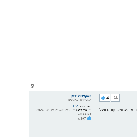
צ
ו
ר
באקאנטע ידען
4
י
אקטיווער באניצער
ק
פאוסטס:
246
א
דיסקאסירן כמה שיינע זאכן קודם וועל
זיך איינגעשריבן:
מאנטאג יאנואר 08, 2024
ר
11:53 am
ו
x 397
י
ף