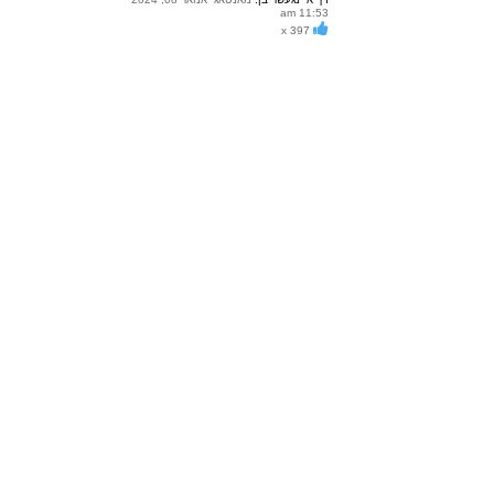
ר
11:53 am
ו
x 397
י
ף