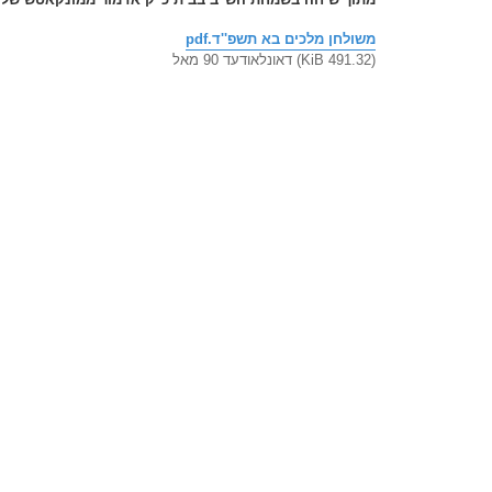
ס
ט
משולחן מלכים בא תשפ''ד.pdf
(491.32 KiB) דאונלאודעד 90 מאל