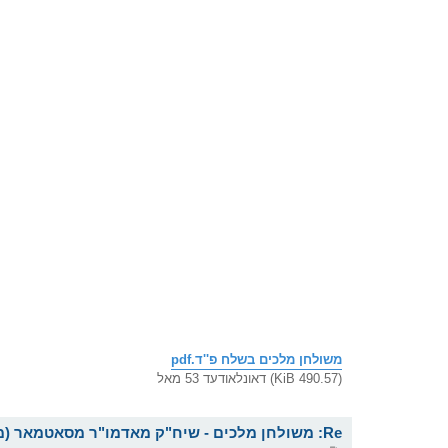
משולחן מלכים בשלח פ''ד.pdf
(490.57 KiB) דאונלאודעד 53 מאל
Re: משולחן מלכים - שיח"ק מאדמו"ר מסאטמאר (מהר"א) שליט"א