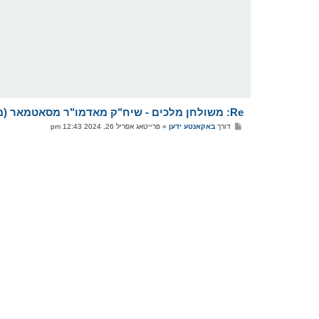
Re: משולחן מלכים - שיח"ק מאדמו"ר מסאטמאר (מהר"א) שליט"א
פ
דורך
באקאנטע ידען
»
פרייטאג אפריל 26, 2024 12:43 pm
א
ו
ס
ט