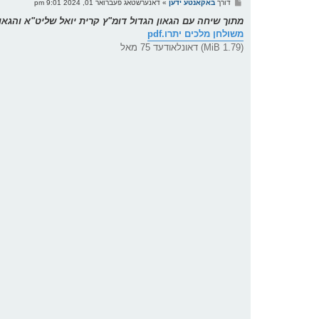
פ
דורך
באקאנטע ידען
»
דאנערשטאג פעברואר 01, 2024 9:01 pm
א
ו
מתוך שיחה עם הגאון הגדול דומ"ץ קרית יואל שליט"א והגאון
ס
משולחן מלכים יתרו.pdf
ט
(1.79 MiB) דאונלאודעד 75 מאל