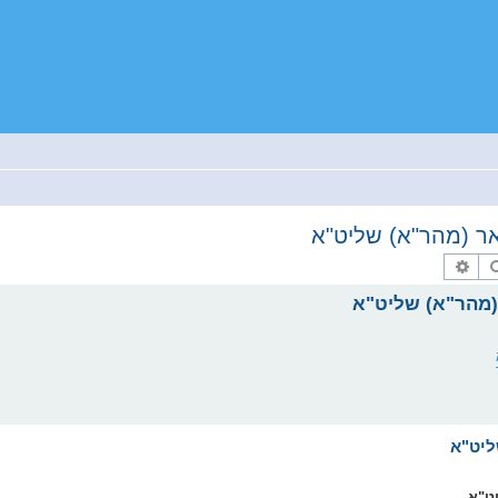
ר (מהר"א) שליט"א
זוך
פארגעשריטענע זוך
(מהר"א) שליט"א
ט"א