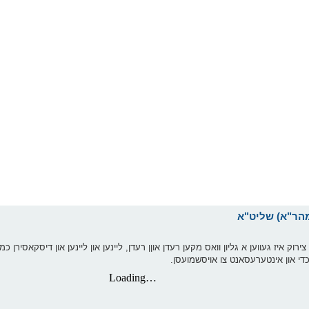
עס ארויפצולייגן די גליונות יעדע וואך אבער פאר 2 וואכן צירוק איז געווען א גליון וואס מקען רעדן אוןן רעדן, ליינען און ליינען און 
ז כדי און אינטערעסאנט צו אויסשמועסן.