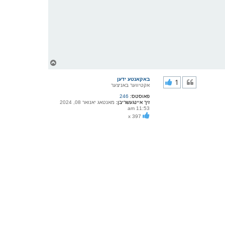
צ
ו
ר
באקאנטע ידען
1
י
אקטיווער באניצער
ק
פאוסטס:
246
א
זיך איינגעשריבן:
מאנטאג יאנואר 08, 2024
ר
11:53 am
ו
x 397
י
ף