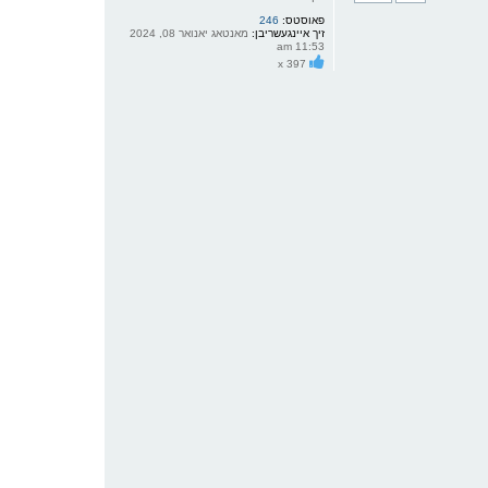
ק
פאוסטס:
246
א
זיך איינגעשריבן:
מאנטאג יאנואר 08, 2024
ר
11:53 am
ו
x 397
י
ף