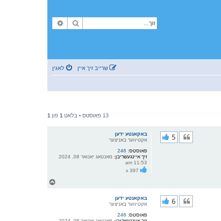
זוך
פארגעשריטענע זוך
שרייב זיך איין
לאגין
13 פאוסטס • בלאט
1
פון
1
באקאנטע ידען
5
אקטיווער באניצער
פאוסטס:
246
זיך איינגעשריבן:
מאנטאג יאנואר 08, 2024
11:53 am
x 397
צ
ו
ר
באקאנטע ידען
6
י
אקטיווער באניצער
ק
פאוסטס:
246
א
זיך איינגעשריבן:
מאנטאג יאנואר 08, 2024