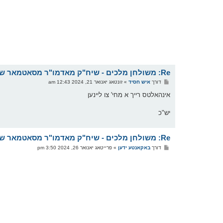
Re: משולחן מלכים - שיח"ק מאדמו"ר מסאטמאר שליט"א
פ
דורך
איש חסיד
»
זונטאג יאנואר 21, 2024 12:43 am
א
ו
אינהאלטס רייך א מחי' צו ליינען
ס
ט
יש"כ
Re: משולחן מלכים - שיח"ק מאדמו"ר מסאטמאר שליט"א
פ
דורך
באקאנטע ידען
»
פרייטאג יאנואר 26, 2024 3:50 pm
א
ו
ס
ט