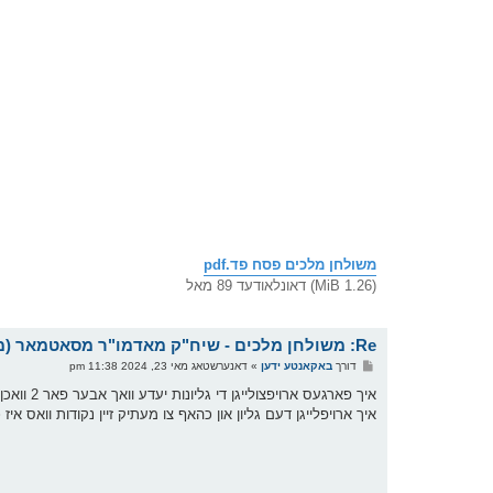
משולחן מלכים פסח פד.pdf
(1.26 MiB) דאונלאודעד 89 מאל
Re: משולחן מלכים - שיח"ק מאדמו"ר מסאטמאר (מהר"א) שליט"א
פ
דורך
באקאנטע ידען
»
דאנערשטאג מאי 23, 2024 11:38 pm
א
ו
איך פארג
ס
איך ארויפלייגן דעם גליון און כהאף צו מעתיק זיין נקודות וואס אי
ט