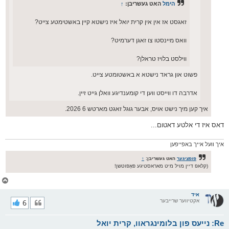
הימל
האט געשריבן:
↑
זאגסט אז אין אין קרית יואל איז נישטא קיין באשטימטע צייט?
וואס מיינסטו צו זאגן דערמיט?
ווילסט בלויז טראלן?
פשוט און גראד נישטא א באשטומטע צייט.
אדרבה דו ווייסט ווען די קומענדיגע וואלן גייט זיין.
איך קען מיך נישט אויס, אבער גוגל זאגט מארטש 6 2026.
דאס איז די אלטע דאטום...
איך וועל אייך באפייפען
פופציגער
האט געשריבן:
↑
(קלאפ דיין מויל מיט מאראסטיגע פּאָפּוטשן!
צ
ו
ר
איד
אקטיווער שרייבער
6
י
ק
א
Re: נייעס פון בלומינגראוו, קרית יואל
ר