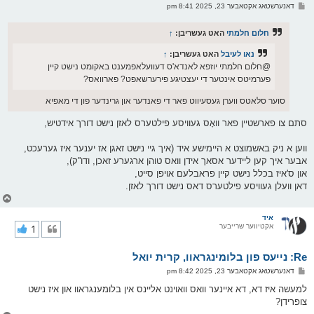
ו
פ
דאנערשטאג אקטאבער 23, 2025 8:41 pm
י
א
ף
ו
ס
חלום חלמתי
האט געשריבן:
↑
ט
נאו לעיבל
האט געשריבן:
↑
@חלום חלמתי יוזפא לאנדא'ס דעוועלאפמענט באקומט נישט קיין
פערמיטס אינטער די יעצטיגע פירערשאפט? פארוואס?
סוער סלאטס ווערן געסעיווט פאר די פאנדער און גרינדער פון די מאפיא
סתם צו פארשטיין פאר וואָס געוויסע פילטערס לאזן נישט דורך אידטיש,
ווען א ניק באשמוצט א היימישע איד (איך גיי נישט זאגן אז יענער איז גערעכט,
אבער איך קען ליידער אסאך אידן וואס טוהן ארגערע זאכן, ודו''ק),
און ס'איז בכלל נישט קיין פראבלעם אויפן סייט,
דאן וועלן געוויסע פילטערס דאס נישט דורך לאזן.
צ
ו
ר
איד
אקטיווער שרייבער
1
י
ק
א
Re: נייעס פון בלומינגראוו, קרית יואל
ר
ו
פ
דאנערשטאג אקטאבער 23, 2025 8:42 pm
י
א
ף
ו
למעשה איז דא, דא איינער וואס וואוינט אליינס אין בלומענגראוו און איז נישט
ס
צופרידן?
ט