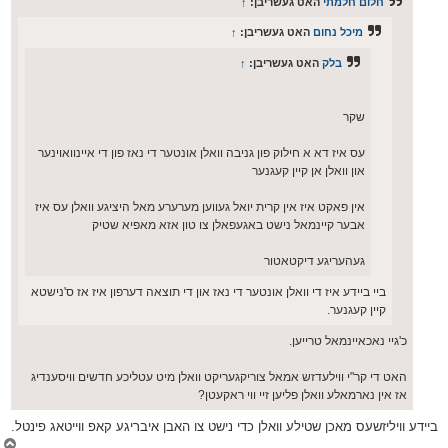
חלום חלמתי
האט געשריבן:
↑
ט
מיכל נחום
האט געשריבן:
↑
בלק
האט געשריבן:
↑
שקר
עס איז דא א חילוק פון גניבה וואלן אונטער די נאז פון די איינוואוינער
און וואלן אן קיין קעגנער
אין פאקט איז אין קרית יואל געווען מערערע מאל היציגע וואלן עס איז
אבער קיינמאל נישט באגעפאלן צו טון אזא מאפיא שטיק
געהעריגע דיקטאטור
ביי ביידע איז די וואלן אונטער די נאז און די תוצאה דערפון איז אז ס'נישטא
קיין קעגנער.
כ'גיי נאכאיינמאל טרייען.
האט די קר"י ווילעדזש אמאל צוריקגעריקט וואלן מיט עטליכע חדשים וויסענדיג
אז אין נארמאלע וואלן פליען זיי ווי ראקעטן?
ביידע וויליזשעס מאכן שטילע וואלן כדי נישט צו האבן איבריגע קאפ ווייטאג פינטל.
צ