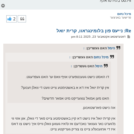
ווילסט בלויז טראלן?
צ
ו
ר
מיכל נחום
פרישער באניצער
2
י
ק
א
Re: נייעס פון בלומינגראוו, קרית יואל
ר
ו
פ
דאנערשטאג אקטאבער 23, 2025 8:11 pm
י
א
ף
ו
ס
הימל
האט געשריבן:
↑
ט
מיכל נחום
האט געשריבן:
↑
הימל
האט געשריבן:
↑
דו האסט נישט געענטפערט אויף וואס ער האט געפרעגט.
אין קרית יואל איז דא א באשטימטע צייט וועט די וואלן זענען?
האט מען אמאל צוגעריקט מיט אפאר חדשים?
אה נישט פארשטאנען.
אין קרית יואל איז נישט דא קיין באשטימטע צייט פאר די וואלן, און אזוי ווי
מ'ווערט נאר געוואר נאכדעם אז ס'איז געווען וואלן ווייס איך נישט צו דאס
איז די ארגענעלע צייט צו צוריק געריקטע צייט.