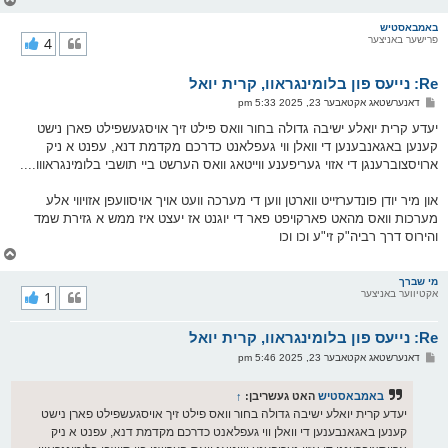
ו
ר
באמבאסטיש
פרישער באניצער
4
י
ק
א
Re: נייעס פון בלומינגראוו, קרית יואל
ר
ו
פ
דאנערשטאג אקטאבער 23, 2025 5:33 pm
י
א
ף
ו
יעדע קרית יואלע ישיבה גדולה בחור וואס פילט זיך אויסגעשפילט פארן נישט
ס
קענען באגאנבענען די וואלן ווי געפלאנט כדרכם מקדמת דנא, עפנט א ניק
ט
ארויסצוברענגן די אזוי געריפענע ווייטאג וואס הערשט ביי תושבי בלומינגראווו....
און מיר יודן פונדערזייט ווארטן ווען די מערכה וועט אויך אויסוועפן אזויווי אלע
מערכות וואס מהאט פארקויפט פאר די יוגנט אז יעצט איז ממש א גזירת שמד
והירוס דרך רביה"ק זי"ע וכו וכו
צ
ו
ר
מי שברך
אקטיווער באניצער
1
י
ק
א
Re: נייעס פון בלומינגראוו, קרית יואל
ר
ו
פ
דאנערשטאג אקטאבער 23, 2025 5:46 pm
י
א
ף
ו
ס
באמבאסטיש
האט געשריבן:
↑
ט
יעדע קרית יואלע ישיבה גדולה בחור וואס פילט זיך אויסגעשפילט פארן נישט
קענען באגאנבענען די וואלן ווי געפלאנט כדרכם מקדמת דנא, עפנט א ניק