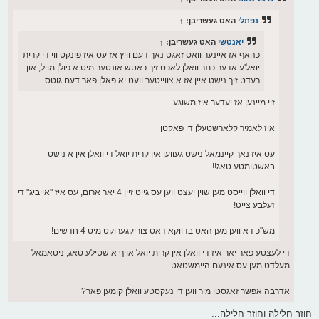
ט
נפתלי
האט געשריבן:
↑
יאנטשי
האט געשריבן:
↑
כהאף אז איינער וואס זאגט נאך דעם וויץ אז עס איז פונקט ווי די קרית
יואל'ע אדער כתר וואלן לאכט זיך כאטש אונטער מיט א פולן מויל, און
רעדט זיך נישט איין אז א צווייטער וועט יא פאלן פאר דעם גוטס.
זיי מיינען אז יעדער איז משוגע.....
איז לאמיר קלארשטעלן די פאקטן
עס איז נאך קיינמאל נישט געווען אין קרית יואל די וואלן אין א נישט
באשטומטע טאג!!
די וואלן ווייסט מען שוין יעצט ווען עס גייט זיין 4 יאר ארום, עס איז "אייביג" די
זעלבע צייט!
מש"כ דא ווען מען האט בדווקא דאס צוריקגערוקט מיט 4 חדשים!
די לעצטע פאר יאר איז די וואלן אין קרית יואל אויף א שטילע טאג, ניטאמאל
מעלדט מען עס אינעם היימשטאט.
אדרבה אפשר זאגסטו מיר ווען די נעקסטע וואלן קומען פאר?
חוזר חלילה וחוזר חלילה...