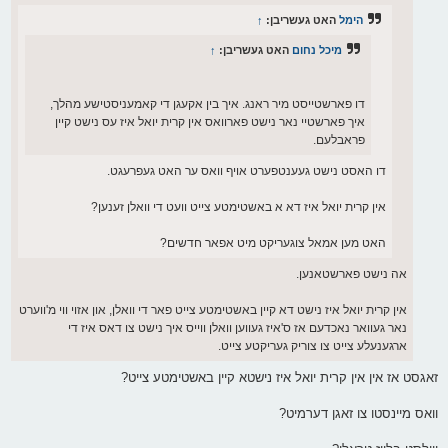
הימל
האט געשריבן:
↑
מיכל נחום
האט געשריבן:
↑
דו פארשטייסט מיר ראנג. איך בין אקעגן די קאמעניסטישע מהלך,
איך פארשטיי נאר נישט פארוואס אין קרית יואל איז עס נישט קיין
פראבלעם.
דו האסט נישט געענטפערט אויף וואס ער האט געפרעגט.
אין קרית יואל איז דא א באשטימטע צייט וועט די וואלן זענען?
האט מען אמאל צוגעריקט מיט אפאר חדשים?
אה נישט פארשטאנען.
אין קרית יואל איז נישט דא קיין באשטימטע צייט פאר די וואלן, און אזוי ווי מ'ווערט
נאר געוואר נאכדעם אז ס'איז געווען וואלן ווייס איך נישט צו דאס איז די
ארגענעלע צייט צו צוריק געריקטע צייט.
זאגסט אז אין אין קרית יואל איז נישטא קיין באשטימטע צייט?
וואס מיינסטו צו זאגן דערמיט?