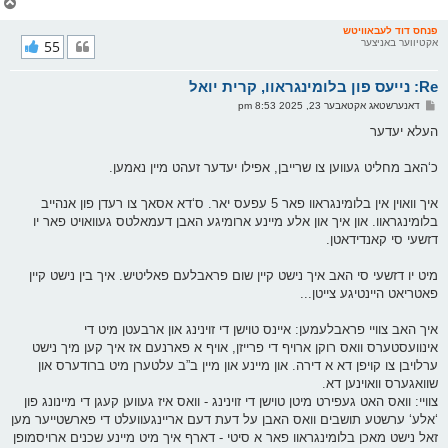
צ
ו
ר
פנחס דוד לעבאוויטש
אקטיווער באניצער
55
י
ק
א
Re: נייעס פון בלומינגראוו, קרית יואל
ר
ו
פ
דאנערשטאג אקטאבער 23, 2025 8:53 pm
י
א
ף
ו
העלא יעדער
ס
ט
כ‘האב מחליט געווען צו שרייבן, אפילו יעדער זעהט מיין נאמען.
איך וואוין אין בלומינגראוו פאר 5 עפעס יאר. ס‘דא אסאך צו רעדן פון אנהייב
בלומינגראוו. און איך און אלע מיינע ארומיגע האבן דעמאלטס געוואויט פאר יו
דזשעי סי קאנדידאטן.
מיט יו דזשעי סי האב איך נישט קיין שום פראבלעם פאליטיש. איך בין נישט קיין
פאטריאט היינטיגע צייטן...
איך האב צוויי פראבלעמען: איינס טוישן די זוינינג און ארבעטן מיט די
אינוועסטערס וואס רוקן ארויף די פרייזן, אויף א פארנעם אז איך קען מיך נישט
ערלויבן צו קויפן דא א דירה. און מיינע און מיין ב”ב עלטערן מיט ברודערס און
שוואגערס וואוינען דא.
צוויי: וואס האט געפירט מיטן טוישן די זוינינג - וואס איז געווען קעגן די מיינונג פון
‘אלע‘ ערשטע תושבים וואס האבן על דעת דעם אריינגעוועלט די פארשטייער מען
זאל נישט מאכן בלומינגראוו פאר א סיטי - דארף איך מיט מיינע שכנים ארויסמופן