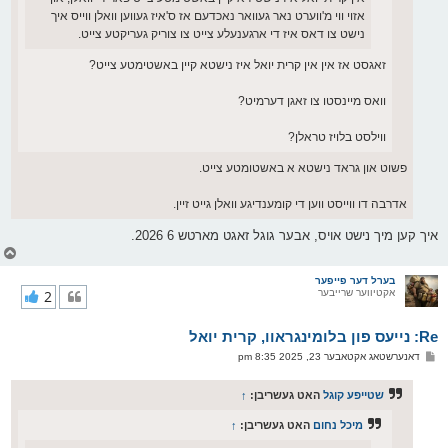
אזוי ווי מ'ווערט נאר געוואר נאכדעם אז ס'איז געווען וואלן ווייס איך
נישט צו דאס איז די ארגענעלע צייט צו צוריק געריקטע צייט.
זאגסט אז אין אין קרית יואל איז נישטא קיין באשטימטע צייט?
וואס מיינסטו צו זאגן דערמיט?
ווילסט בלויז טראלן?
פשוט און גראד נישטא א באשטומטע צייט.
אדרבה דו ווייסט ווען די קומענדיגע וואלן גייט זיין.
איך קען מיך נישט אויס, אבער גוגל זאגט מארטש 6 2026.
צ
ו
ר
בערל דער פייפער
אקטיווער שרייבער
2
י
ק
א
Re: נייעס פון בלומינגראוו, קרית יואל
ר
ו
פ
דאנערשטאג אקטאבער 23, 2025 8:35 pm
י
א
ף
ו
ס
שטייפע קוגל
האט געשריבן:
↑
ט
מיכל נחום
האט געשריבן:
↑