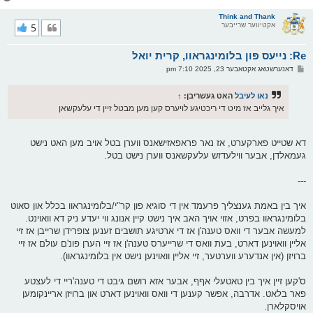
ו
ר
Think and Thank
אקטיווער שרייבער
5
י
ק
א
Re: נייעס פון בלומינגראוו, קרית יואל
ר
ו
פ
דאנערשטאג אקטאבער 23, 2025 7:10 pm
י
א
ף
ו
ס
נאו לעיבל
האט געשריבן:
↑
ט
איך גלייב אז מיט די ריכטיגע לויערס קען מען מבטל זיין די עלעקשאן
דא שטייט פארקערט, אז נאר פראפאזישאנס ווערן בטל אויב מען האט נישט
געמאלדן, אבער ווילעדזש עלעקשאנס ווערן נישט בטל.
---
איך בין באמת גענצליך פרעמד אין די סוגיא פון קר"י/בלומינגראוו בכלל און סאוט
בלומינגראוו בפרט, אזוי אויך האב איך נישט קיין אנונג ווי יעדע ניק דא וואוינט.
למעשה אבער די וואס טענה'ן אז די ארטיגע תושבים זענען צופרידן שרייבן אז זיי
אליין וואוינען דארט, בעת וואס די שרייערס טענה'ן אז זיי הערן פונ'ם עולם אז זיי
ברויזן (אין אנדערע ווערטער, זיי אליין וואוינען נישט אין בלומינגראוו).
ס'קען זיין איך בין טאטעלי אףף, אבער אזא רושם גיבט די טענה'ריי די לעצטע
פאר בלאט. אדרבה, אפשר קענען די וואס וואוינען דארט און ברויזן אריינקומען
אויסקלארן.