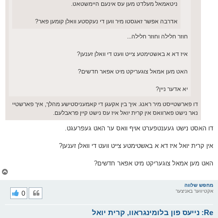
ניטאמאל מעלדט מען עס אינעם היימשטאט.
אדרבה אפשר זאגסטו מיר ווען די נעקסטע וואלן קומען פאר?
חוזר חלילה וחוזר חלילה...
איז דא א באשטימטע צייט וועט די וואלן זענען?
האט מען אמאל צוגעריקט מיט אפאר חדשים?
יא אדער ניין?
דו פארשטייסט מיר ראנג. איך בין אקעגן די קאמעניסטישע מהלך, איך פארשטיי
נאר נישט פארוואס אין קרית יואל איז עס נישט קיין פראבלעם.
דו האסט נישט געענטפערט אויף וואס ער האט געפרעגט.
אין קרית יואל איז דא א באשטימטע צייט וועט די וואלן זענען?
האט מען אמאל צוגעריקט מיט אפאר חדשים?
צ
ו
ר
מחפש שלווה
אקטיווער באניצער
0
י
ק
א
Re: נייעס פון בלומינגראוו, קרית יואל
ר