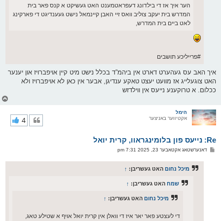
הער איך אז די בילדונג דעפראטמענט האט געשיקט א קנס פאר בית
המדרש בית יעקב צוליב וואס זיי האבן קיינמאל נישט געענדיגט די פארקינג
לאט ביים בית המדרש,
#פרייליכע תושבים
איך האב עס געהערט דארט אין ביהמ”ד בכלל נישט מיט קיין אויפברויז און יענער
האט צוגעלייג אז מוועט יעצט טאקע ענדיגן, אבער אין כאן לא אויפברויז ולא
ככלום. א טרוקענע נייעס אין ווילדזש
צ
ו
ר
הימל
אקטיווער באניצער
4
י
ק
א
Re: נייעס פון בלומינגראוו, קרית יואל
ר
ו
פ
דאנערשטאג אקטאבער 23, 2025 7:31 pm
י
א
ף
ו
ס
מיכל נחום
האט געשריבן:
↑
ט
שמח
האט געשריבן:
↑
מיכל נחום
האט געשריבן:
↑
די לעצטע פאר יאר איז די וואלן אין קרית יואל אויף א שטילע טאג,