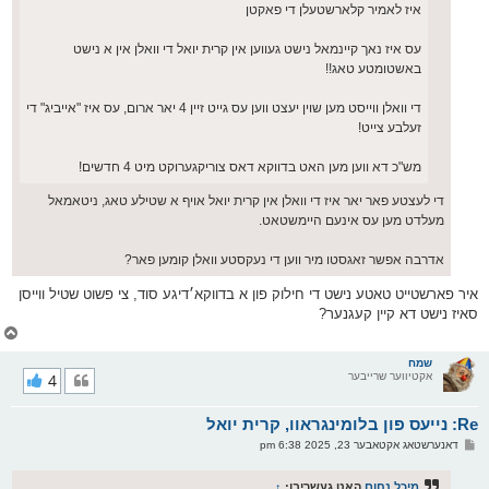
איז לאמיר קלארשטעלן די פאקטן
עס איז נאך קיינמאל נישט געווען אין קרית יואל די וואלן אין א נישט
באשטומטע טאג!!
די וואלן ווייסט מען שוין יעצט ווען עס גייט זיין 4 יאר ארום, עס איז "אייביג" די
זעלבע צייט!
מש"כ דא ווען מען האט בדווקא דאס צוריקגערוקט מיט 4 חדשים!
די לעצטע פאר יאר איז די וואלן אין קרית יואל אויף א שטילע טאג, ניטאמאל
מעלדט מען עס אינעם היימשטאט.
אדרבה אפשר זאגסטו מיר ווען די נעקסטע וואלן קומען פאר?
איר פארשטייט טאטע נישט די חילוק פון א בדווקא׳דיגע סוד, צי פשוט שטיל ווייסן
סאיז נישט דא קיין קעגנער?
צ
ו
ר
שמח
אקטיווער שרייבער
4
י
ק
א
Re: נייעס פון בלומינגראוו, קרית יואל
ר
ו
פ
דאנערשטאג אקטאבער 23, 2025 6:38 pm
י
א
ף
ו
ס
מיכל נחום
האט געשריבן:
↑