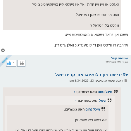
זאגסט אז אין אין קרית יואל איז נישטא קיין באשטימטע צייט?
וואס מיינסטו צו זאגן דערמיט?
ווילסט בלויז טראלן?
פשוט און גראד נישטא א באשטומטע צייט.
אדרבה דו ווייסט ווען די קומענדיגע וואלן גייט זיין.
צ
ו
ר
שטייפע קוגל
אקטיווער באניצער
1
י
ק
א
Re: נייעס פון בלומינגראוו, קרית יואל
ר
ו
פ
דאנערשטאג אקטאבער 23, 2025 8:34 pm
י
א
ף
ו
ס
מיכל נחום
האט געשריבן:
↑
ט
הימל
האט געשריבן:
↑
מיכל נחום
האט געשריבן:
↑
אה נישט פארשטאנען.
אין קרית יואל איז נישט דא קיין באשטימטע צייט פאר די וואלן, און