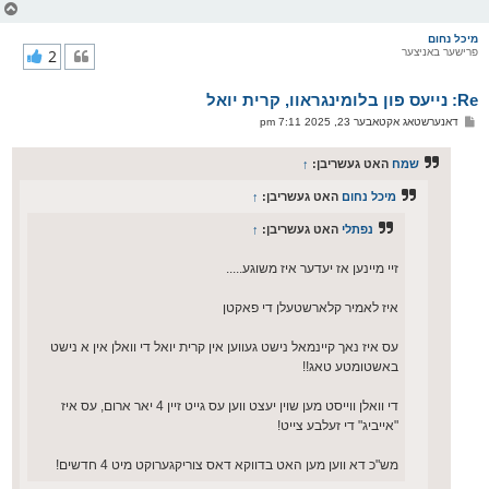
צ
ו
ר
מיכל נחום
פרישער באניצער
2
י
ק
א
Re: נייעס פון בלומינגראוו, קרית יואל
ר
ו
פ
דאנערשטאג אקטאבער 23, 2025 7:11 pm
י
א
ף
ו
ס
שמח
האט געשריבן:
↑
ט
מיכל נחום
האט געשריבן:
↑
נפתלי
האט געשריבן:
↑
זיי מיינען אז יעדער איז משוגע.....
איז לאמיר קלארשטעלן די פאקטן
עס איז נאך קיינמאל נישט געווען אין קרית יואל די וואלן אין א נישט
באשטומטע טאג!!
די וואלן ווייסט מען שוין יעצט ווען עס גייט זיין 4 יאר ארום, עס איז
"אייביג" די זעלבע צייט!
מש"כ דא ווען מען האט בדווקא דאס צוריקגערוקט מיט 4 חדשים!