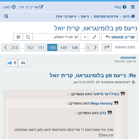
FAQ
שרייב זיך איין
לאגין
ז
היים
אידטיש פארומס
נייעס
נייעס ביי אידן
ו
נייעס פון בלומינגראוו, קרית יואל
ך
זוך
פארגעשרי
שרייב פאוסט
בלאט
150
פון
213
213
152
151
150
149
148
1
פריערדיגע
קומענדיגע
5303 פאוסטס
…
…
שמאטשקע
פרישער באניצער
8
Re: נייעס פון בלומינגראוו, קרית יואל
פ
דאנערשטאג אקטאבער 23, 2025 5:14 pm
א
ו
ס
בערל דער פייפער
האט געשריבן:
↑
ט
Mega fencing
האט געשריבן:
↑
בלק
האט געשריבן:
↑
אויב איז אמת וואס די שרייבסט פארוואס האט מען נישט געמאכט
קיין וואלן?