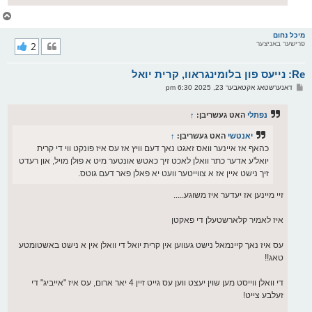
צ
ו
ר
מיכל נחום
פרישער באניצער
2
י
ק
א
Re: נייעס פון בלומינגראוו, קרית יואל
ר
ו
פ
דאנערשטאג אקטאבער 23, 2025 6:30 pm
י
א
ף
ו
ס
נפתלי
האט געשריבן:
↑
ט
יאנטשי
האט געשריבן:
↑
כהאף אז איינער וואס זאגט נאך דעם וויץ אז עס איז פונקט ווי די קרית
יואל'ע אדער כתר וואלן לאכט זיך כאטש אונטער מיט א פולן מויל, און רעדט
זיך נישט איין אז א צווייטער וועט יא פאלן פאר דעם גוטס.
זיי מיינען אז יעדער איז משוגע.....
איז לאמיר קלארשטעלן די פאקטן
עס איז נאך קיינמאל נישט געווען אין קרית יואל די וואלן אין א נישט באשטומטע
טאג!!
די וואלן ווייסט מען שוין יעצט ווען עס גייט זיין 4 יאר ארום, עס איז "אייביג" די
זעלבע צייט!