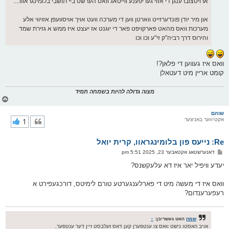
ארויסצוברענגן די אזוי געריפענע ווייטאג וואס הערשט ביי תושבי בלומינגראווו....
און מיר יודן פונדערזייט ווארטן ווען די מערכה וועט אויך אויסוועפן אזויווי אלע
מערכות וואס מהאט פארקויפט פאר די יוגנט אז יעצט איז ממש א גזירת שמד
והירוס דרך רביה"ק זי"ע וכו וכו
וואס איז געווען די פלאן?!
קומט אריין מיט דעטאלן
מצוה גדולה להיות בשמחה תמיד
צ
ו
ר
שוהם
אקטיווער באניצער
1
י
ק
א
Re: נייעס פון בלומינגראוו, קרית יואל
ר
ו
פ
דאנערשטאג אקטאבער 23, 2025 5:51 pm
י
א
ף
ו
יעדע וויפיל יאר איז דא עלעקשנס?
ס
ט
וואס איז די מעשה מיט די פארלענגערטע טורם לימיטס, דורכגעפירט א
רעפערענדום?
שמח
האט געשריבן:
↑
אויב האסטו נישט וואס צו ענטפערן קען דאס זעלבסט זיין דער ענטפער.