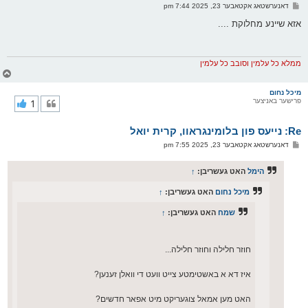
ו
פ
דאנערשטאג אקטאבער 23, 2025 7:44 pm
י
א
ף
ו
אזא שיינע מחלוקת ....
ס
ט
ממלא כל עלמין וסובב כל עלמין
צ
ו
ר
מיכל נחום
פרישער באניצער
1
י
ק
א
Re: נייעס פון בלומינגראוו, קרית יואל
ר
ו
פ
דאנערשטאג אקטאבער 23, 2025 7:55 pm
י
א
ף
ו
ס
הימל
האט געשריבן:
↑
ט
מיכל נחום
האט געשריבן:
↑
שמח
האט געשריבן:
↑
חוזר חלילה וחוזר חלילה...
איז דא א באשטימטע צייט וועט די וואלן זענען?
האט מען אמאל צוגעריקט מיט אפאר חדשים?