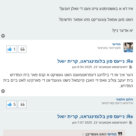
איז דא א באשטימטע צייט וועט די וואלן זענען?
האט מען אמאל צוגעריקט מיט אפאר חדשים?
יא אדער ניין?
צ
ו
ר
מחישי
אקטיווער באניצער
1
י
ק
א
Re: נייעס פון בלומינגראוו, קרית יואל
ר
ו
פ
דאנערשטאג אקטאבער 23, 2025 6:54 pm
י
א
ף
ו
הער איך אז די בילדונג דעפראטמענט האט געשיקט א קנס פאר בית המדרש
ס
בית יעקב צוליב וואס זיי האבן קיינמאל נישט געענדיגט די פארקינג לאט ביים בית
ט
המדרש,
צ
ו
ר
חלום חלמתי
אידטיש נייעס באריכטער
5
י
ק
א
Re: נייעס פון בלומינגראוו, קרית יואל
ר
ו
פ
דאנערשטאג אקטאבער 23, 2025 7:07 pm
י
א
ף
ו
ס
מחישי
האט געשריבן:
↑