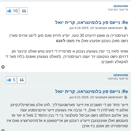
ו
ר
שמאטשקע
פרישער באניצער
10
י
ק
א
Re: נייעס פון בלומינגראוו, קרית יואל
ר
ו
פ
דאנערשטאג אקטאבער 23, 2025 5:18 pm
י
א
ף
ו
רעגיסטרירן צו ווואטן דויערט 30 טעג, יעדע תירוץ וואס מען לייגט ארויס פאר'ן
ס
נישט מאכן נעכטן אפענע וואלן איז פשוט
ליגנט
ט
אזויווי ס'איז ביי יעדן געוועהן נעכטן א סורפרייז די דעיט טויש וואלט קיינער פון
דרויסן נישט געקענט זיך יעצט רעגיסטרירן, ס'וואלט געוועהן וואוטס בלויז פאר די
לאקאלע תושבים.
צ
ו
ר
שמאטשקע
פרישער באניצער
5
י
ק
א
Re: נייעס פון בלומינגראוו, קרית יואל
ר
ו
פ
דאנערשטאג אקטאבער 23, 2025 5:21 pm
י
א
ף
ו
זייער פחד פון די תושבים איז זייער פארשטענדליך, לויט אלע ווארשיינליכקייטן
ס
ואלטן זיי פארלוירן די וואלן, די גניבה איז געוועהן זייער איינציגסטע עצה
ט
נאך אלעם העלפט נישט אביסל סעלצער ביי די בנין החסד 2 מאל א יאר אז
מענטשן זאלן אוועקגעבן זייערע רעכטן און אריינווואטן א אדמיניטראציע וואס איז
קארופטירט פון אונטן ביז אויבן
צ