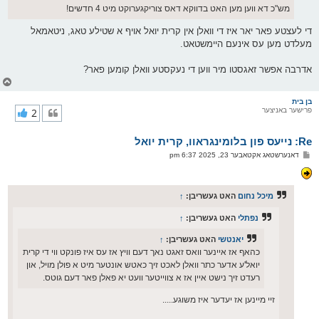
מש"כ דא ווען מען האט בדווקא דאס צוריקגערוקט מיט 4 חדשים!
די לעצטע פאר יאר איז די וואלן אין קרית יואל אויף א שטילע טאג, ניטאמאל
מעלדט מען עס אינעם היימשטאט.
אדרבה אפשר זאגסטו מיר ווען די נעקסטע וואלן קומען פאר?
צ
ו
ר
בן בית
פרישער באניצער
2
י
ק
א
Re: נייעס פון בלומינגראוו, קרית יואל
ר
ו
פ
דאנערשטאג אקטאבער 23, 2025 6:37 pm
י
א
ף
ו
ס
ט
מיכל נחום
האט געשריבן:
↑
נפתלי
האט געשריבן:
↑
יאנטשי
האט געשריבן:
↑
כהאף אז איינער וואס זאגט נאך דעם וויץ אז עס איז פונקט ווי די קרית
יואל'ע אדער כתר וואלן לאכט זיך כאטש אונטער מיט א פולן מויל, און
רעדט זיך נישט איין אז א צווייטער וועט יא פאלן פאר דעם גוטס.
זיי מיינען אז יעדער איז משוגע.....