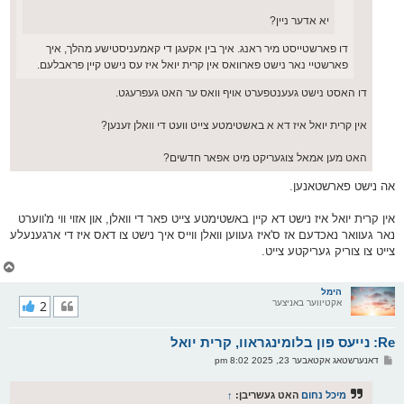
יא אדער ניין?
דו פארשטייסט מיר ראנג. איך בין אקעגן די קאמעניסטישע מהלך, איך
פארשטיי נאר נישט פארוואס אין קרית יואל איז עס נישט קיין פראבלעם.
דו האסט נישט געענטפערט אויף וואס ער האט געפרעגט.
אין קרית יואל איז דא א באשטימטע צייט וועט די וואלן זענען?
האט מען אמאל צוגעריקט מיט אפאר חדשים?
אה נישט פארשטאנען.
אין קרית יואל איז נישט דא קיין באשטימטע צייט פאר די וואלן, און אזוי ווי מ'ווערט
נאר געוואר נאכדעם אז ס'איז געווען וואלן ווייס איך נישט צו דאס איז די ארגענעלע
צייט צו צוריק געריקטע צייט.
צ
ו
ר
הימל
אקטיווער באניצער
2
י
ק
א
Re: נייעס פון בלומינגראוו, קרית יואל
ר
ו
פ
דאנערשטאג אקטאבער 23, 2025 8:02 pm
י
א
ף
ו
ס
מיכל נחום
האט געשריבן:
↑
ט