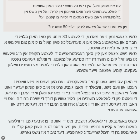
עס איז געווען וואלן אין די עכטע תושבי העיר האבן געוואוט
די פאלטשע תושבי העיר וואס וואוינען אין קרית יואל אין נישט אין
בלומינגראוו האבן נישט געהאט די זכייה צו קענען וועלן
פון עיר ואם בישראל איז געבליבען בלויז 50 תושבים?
ס'איז ציגעגאגנען זייער מאדנע, די לעצטע 30 מינוט פון טאג האבן
בלויז
די
חברים און באקאנטע באקומען א פערזענליכע פאון קאול צו קומען צום ווילעזש אן
זיי צו זאגן אז ס'איז דא וואוטס,
ס'איז נישט ציגעקומען קיין סאך רעגיסטראציעס די לעצטע תקופה אין ב"ג ווילעזש
אז מען זאל קענען חושד זיין דרויסנדיגע עלעמענטן, זיי וואלטן געקענט נעכטן
מפרסם זיין איבעראל אז ס'איז דא וואוטס און בלויז די לעגיטימע תושבים וואלטן
געקענט קומען אפגעבן זייער שטימע.
זיי האבן עס נישט געטוהן נאר סעלעקטירט וועם מען נעמט צו זיינע וואוטינג
רעכטן און וועם נישט, וויבאלד זיי האבן געציטערט אז אויב קען קומען יעדער וואוטן
וועלן זיי האבן א הילכיגע דורכפאל אזויווי ביי די פאריגע וואלן ווי זיי האבן דערלייגט
די וואוטס פון די לאקאלע תושבים און בלויז געווינען דורך די ישיבה בחורים וואס זיי
האבן דא רעגיסטרירט און די וומסב"ג אידן וואס האבן זיך דא רעגיסטרירט און
געוואוט עבסענטי.
פשוט באגאנבעט די לאקאלע תושבים מיט די ואווטס, צו איבערגעבן די ווילעזש
בעלות פאר א קליינע גרופע יחידים, און מען פראבירט צו העצן קעגן קר"י צו
פארענטפערן די הימל שרייענדע קארופציע, דער ציבור איז נישט נאריש.
צ