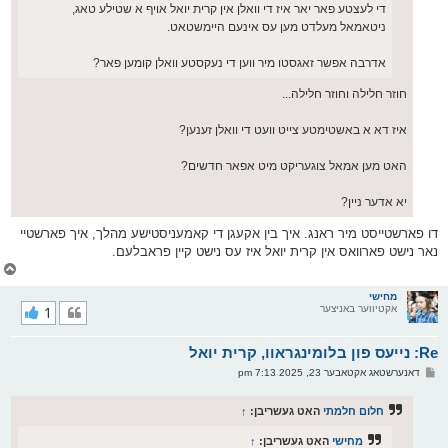
די לעצטע פאר יאר איז די וואלן אין קרית יואל אויף א שטילע טאג,
ניטאמאל מעלדט מען עס אינעם היימשטאט.
אדרבה אפשר זאגסטו מיר ווען די נעקסטע וואלן קומען פאר?
חוזר חלילה וחוזר חלילה...
איז דא א באשטימטע צייט וועט די וואלן זענען?
האט מען אמאל צוגעריקט מיט אפאר חדשים?
יא אדער ניין?
דו פארשטייסט מיר ראנג. איך בין אקעגן די קאמעניסטישע מהלך, איך פארשטיי
נאר נישט פארוואס אין קרית יואל איז עס נישט קיין פראבלעם.
צ
ו
ר
מחישי
אקטיווער באניצער
1
י
ק
א
Re: נייעס פון בלומינגראוו, קרית יואל
ר
ו
פ
דאנערשטאג אקטאבער 23, 2025 7:13 pm
י
א
ף
ו
ס
חלום חלמתי
האט געשריבן:
↑
ט
מחישי
האט געשריבן:
↑