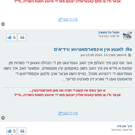
אבער ח"ו צו סתם קאנטראלירן יענעם פאר די אייגנע תאוות השררה...וד"ל
מיין לייבערי
צ
ו
ר
חמול על מעשיך
פרישער באניצער
6
י
ק
א
Re: לאנגע אין אינפארמאטיווע ווידיא'ס
ר
ו
פ
מיטוואך מערץ 13, 2024 12:00 pm
י
א
ף
ו
ווער עס קען מיר העלפן איך האב געפרעגט פון די הנהלה וועגען די כשרות פון
ס
עפעס א ווידיא אין איך האב נישט באקומען קיין אנטווארט, עפשער האב איך נישט
ט
געפרעגט די ריכטיגע מנהל, כווייס נישט אבער אויב מ'קען עקספדייטען די
פראסעס וועט די ווארע זיין פארטיג פריער...
א זאך וואס איז קעגן די תורה מוז מען פארשטיינערן...
אבער ח"ו צו סתם קאנטראלירן יענעם פאר די אייגנע תאוות השררה...וד"ל
מיין לייבערי
צ
ו
ר
איך און מיך
פרישער באניצער
5
י
ק