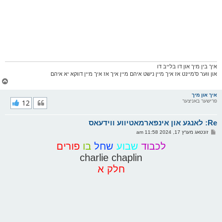
איך בין מיך און דו בלייב דו
און ווער ס'מיינט אז איך מיין נישט איהם מיין איך אז איך מיין דווקא יא איהם
צ
ו
ר
איך און מיך
פרישער באניצער
12
י
ק
א
Re: לאנגע און אינפארמאטיווע ווידעאס
ר
ו
פ
זונטאג מערץ 17, 2024 11:58 am
י
א
ף
ו
לכבוד
שבוע
שחל
בו
פורים
ס
charlie chaplin
ט
חלק א