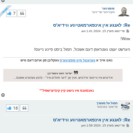
צ
ו
ר
פופציגער
אקטיווער שרייבער
7
י
ק
א
Re: לאנגע אין אינפארמאטיווע ווידיא'ס
ר
ו
פ
פרייטאג מערץ 15, 2024 1:41 am
י
א
ף
ו
Wow!
ס
ט
הערשט יעצט געטראפן דעם אשכול, חמול ביסט פיינע נייעס!
נאט אייך א
געהענגל מיט פופציגערס
געקליבן פון ארום דעם טיש
יעדער האט געשריבן:
אידטיש איז ווייטער אידטיש, אויך אָן "דער תהלים איד" - ס'טע געהערט אזאנס...
נאנסענס איז נישט קיין קינדערשפיל™
צ
ו
ר
חמול על מעשיך
פרישער באניצער
18
י
ק
א
Re: לאנגע אין אינפארמאטיווע ווידיא'ס
ר
ו
פ
פרייטאג מערץ 15, 2024 1:59 pm
י
א
ף
ו