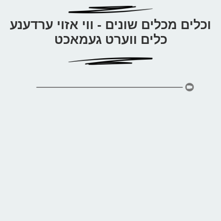
ס
ט
וכלים מכלים שונים - ווי אזוי ערדענע
כלים ווערט געמאכט