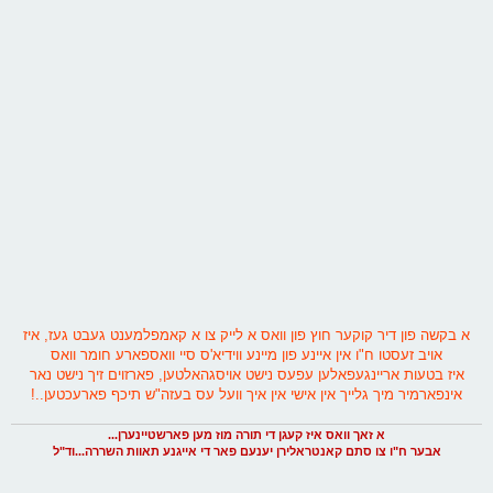
א בקשה פון דיר קוקער חוץ פון וואס א לייק צו א קאמפלמענט געבט געז, איז
אויב זעסטו ח"ו אין איינע פון מיינע ווידיא'ס סיי וואספארע חומר וואס
איז בטעות אריינגעפאלען עפעס נישט אויסגהאלטען, פארזוים זיך נישט נאר
אינפארמיר מיך גלייך אין אישי אין איך וועל עס בעזה"ש תיכף פארעכטען..!
א זאך וואס איז קעגן די תורה מוז מען פארשטיינערן...
אבער ח"ו צו סתם קאנטראלירן יענעם פאר די אייגנע תאוות השררה...וד"ל