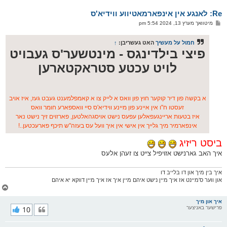
א
Re: לאנגע אין אינפארמאטיווע ווידיא'ס
ר
ו
פ
מיטוואך מערץ 13, 2024 5:54 pm
י
א
ף
ו
ס
חמול על מעשיך
האט געשריבן:
↑
ט
פיצי בילדינגס - מינטשער'ס געבויט
לויט עכטע סטראקטארען
א בקשה פון דיר קוקער חוץ פון וואס א לייק צו א קאמפלמענט געבט געז, איז אויב
זעסטו ח"ו אין איינע פון מיינע ווידיא'ס סיי וואספארע חומר וואס
איז בטעות אריינגעפאלען עפעס נישט אויסגהאלטען, פארזוים זיך נישט נאר
אינפארמיר מיך גלייך אין אישי אין איך וועל עס בעזה"ש תיכף פארעכטען..!
ביסט ריזיג
איך האב גארנישט אזויפיל צייט צו זעהן אלעס
איך בין מיך און דו בלייב דו
און ווער ס'מיינט אז איך מיין נישט איהם מיין איך אז איך מיין דווקא יא איהם
צ
ו
ר
איך און מיך
פרישער באניצער
10
י
ק
א