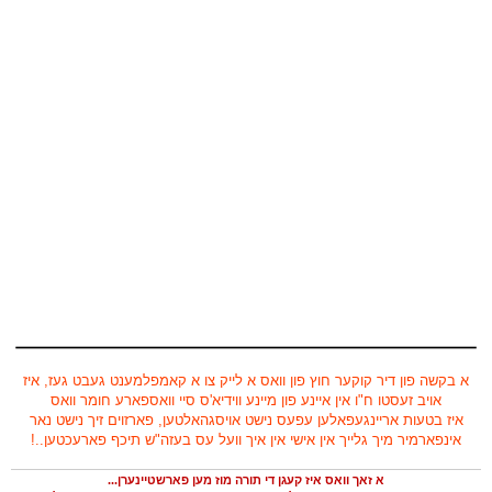
א בקשה פון דיר קוקער חוץ פון וואס א לייק צו א קאמפלמענט געבט געז, איז
אויב זעסטו ח"ו אין איינע פון מיינע ווידיא'ס סיי וואספארע חומר וואס
איז בטעות אריינגעפאלען עפעס נישט אויסגהאלטען, פארזוים זיך נישט נאר
אינפארמיר מיך גלייך אין אישי אין איך וועל עס בעזה"ש תיכף פארעכטען..!
א זאך וואס איז קעגן די תורה מוז מען פארשטיינערן...