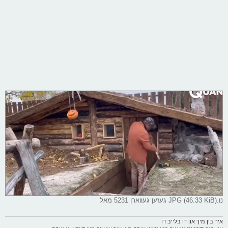
נו.JPG (46.33 KiB) געזען געווארן 5231 מאל
איך בין מיך און דו בלייב דו