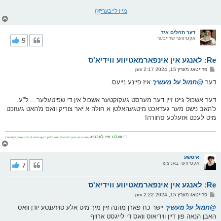
מיין לייבערי
צ
ו
ר
דער תהלים איד
אקטיווער שרייבער
9
י
ק
א
Re: לאנגע אין אינפארמאטיווע ווידיא'ס
ר
ו
פ
פרייטאג מערץ 15, 2024 2:17 pm
י
א
ף
ו
דער
@חמול על מעשיך
איז פיינע נייעס.
ס
ט
דער אשכול גייט זיין דער מערסט געקוקטער אשכול אין די שפיטעלער... ל"ע.
כ'האב נישט מער געדאכט מיטגעהאלטן א חולה א יאר צוריק וואס מ'האט געזוכט
מיט לעכט אזעלכע סחורה!
די וועלט איז לעכטיג
(פונדערווייט זע איך 3 פיצעלע רויטע פלעקן: 1) קארופציע, 2) ליגנט זאגער, 3) טפשים)
צ
ו
ר
איטשע
אקטיווער באניצער
7
י
ק
א
Re: לאנגע אין אינפארמאטיווע ווידיא'ס
ר
ו
פ
פרייטאג מערץ 15, 2024 2:22 pm
י
א
ף
ו
@חמול על מעשיך
יישר כח פארן מהנה זיין מיך מיט אלע טויזענטע יודן וואס
ס
האבן הנאה פון דיין ווידיאוס וואס די לייגסט ארויף
ט