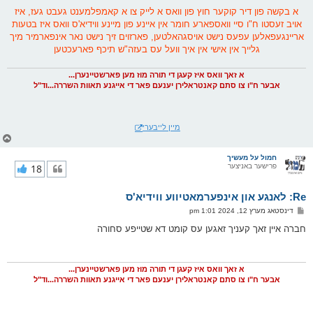
א בקשה פון דיר קוקער חוץ פון וואס א לייק צו א קאמפלמענט געבט געז, איז
אויב זעסטו ח"ו סיי וואספארע חומר אין איינע פון מיינע ווידיא'ס וואס איז בטעות
אריינגעפאלען עפעס נישט אויסגהאלטען, פארזוים זיך נישט נאר אינפארמיר מיך
גלייך אין אישי אין איך וועל עס בעזה"ש תיכף פארעכטען
א זאך וואס איז קעגן די תורה מוז מען פארשטיינערן...
אבער ח"ו צו סתם קאנטראלירן יענעם פאר די אייגנע תאוות השררה...וד"ל
מיין לייבערי
צ
ו
ר
חמול על מעשיך
פרישער באניצער
18
י
ק
א
Re: לאנגע און אינפערמאטיווע ווידיא'ס
ר
ו
פ
דינסטאג מערץ 12, 2024 1:01 pm
י
א
ף
ו
חברה איין זאך קעניך זאגען עס קומט דא שטייפע סחורה
ס
ט
א זאך וואס איז קעגן די תורה מוז מען פארשטיינערן...
אבער ח"ו צו סתם קאנטראלירן יענעם פאר די אייגנע תאוות השררה...וד"ל