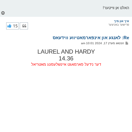
האלט אן ווייטער!
צ
ו
ר
איך און מיך
פרישער באניצער
15
י
ק
א
Re: לאנגע און אינפארמאטיווע ווידעאס
ר
ו
פ
זונטאג מערץ 17, 2024 10:01 am
י
א
ף
ו
LAUREL AND HARDY
ס
14.36
ט
דער נידעל פארמאגט איינשלעפונג מאטריאל