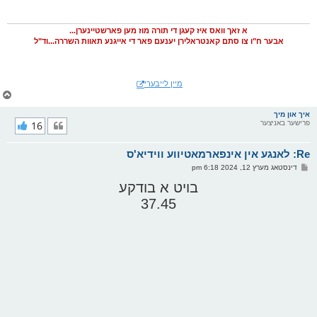
ט
א זאך וואס איז קעגן די תורה מוז מען פארשטיינערן...
אבער ח"ו צו סתם קאנטראלירן יענעם פאר די אייגנע תאוות השררה...וד"ל
מיין לייבערי
צ
ו
ר
איך און מיך
פרישער באניצער
16
י
ק
א
Re: לאנגע אין אינפארמאטיווע ווידיא'ס
ר
ו
פ
דינסטאג מערץ 12, 2024 6:18 pm
י
א
ף
ו
בויט א בודקע
ס
37.45
ט