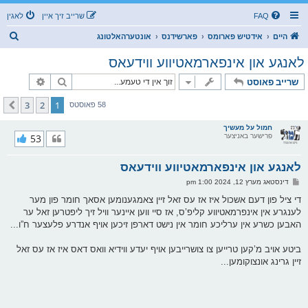
FAQ
שרייב זיך איין
לאגין
ז
היים
אידטיש פארומס
פארשידנס
אונטערהאלטונג
ו
לאנגע און אינפארמאטיווע ווידעאס
ך
זוך
פארגעשרי
שרייב פאוסט
3
2
1
קומענדיגע
58 פאוסטס
חמול על מעשיך
פרישער באניצער
53
לאנגע און אינפארמאטיווע ווידעאס
פ
דינסטאג מערץ 12, 2024 1:00 pm
א
ו
די ציל פון דעם אשכול איז אז עס זאל זיין צאמגענומען אסאך חומר פון מער
ס
לענגרע אין אינפרמאטיווע קליפ’ס, אז סיי ווען איינער וויל זיך ליפטרען זאל ער
ט
האבען כשרע אין ערליכע חומר אין נישט דארפן זיכען אויף אנדרע פלעצער ח”ו...
ביטע אויב מ’קען טרייען צו צושרייבען אויף יעדע ווידיא וואס דאס איז אז עס זאל
זיין גרינג אונצוקומען...