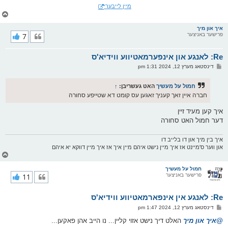
מיין לייבערי
צ
ו
ר
איך און מיך
פרישער באניצער
7
י
ק
א
Re: לאנגע און אינפערמאטיווע ווידיא'ס
ר
ו
פ
דינסטאג מערץ 12, 2024 1:31 pm
י
א
ף
ו
ס
חמול על מעשיך
האט געשריבן:
↑
ט
חברה איין זאך קעניך זאגען עס קומט דא שטייפע סחורה
איך קען מעיד זיין
דער חמול האט סחורה
איך בין מיך און דו בלייב דו
און ווער ס'מיינט אז איך מיין נישט איהם מיין איך אז איך מיין דווקא יא איהם
צ
ו
ר
חמול על מעשיך
פרישער באניצער
11
י
ק
א
Re: לאנגע אין אינפארמאטיווע ווידיא'ס
ר
ו
פ
דינסטאג מערץ 12, 2024 1:47 pm
י
א
ף
ו
@איך און מיך
האלט דיך נישט אזוי קליין... נו הייב אהן פאקען...
ס