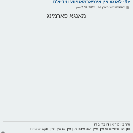
Re: לאנגע אין אינפארמאטיווע ווידיא'ס
ר
ו
פ
דאנערשטאג מערץ 14, 2024 7:39 pm
י
א
ף
ו
מאנגא פארמינג
ס
ט
איך בין מיך און דו בלייב דו
און ווער ס'מיינט אז איך מיין נישט איהם מיין איך אז איך מיין דווקא יא איהם