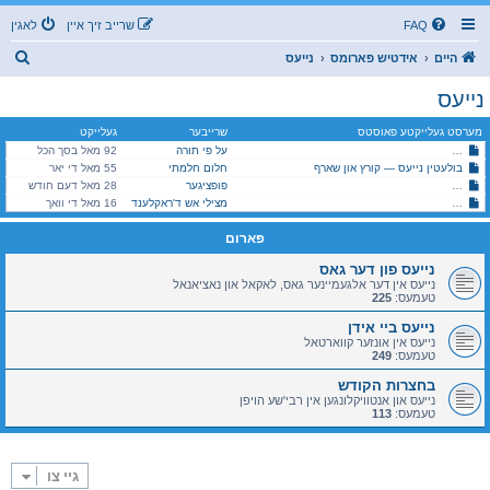
FAQ
שרייב זיך איין
לאגין
ז
היים
אידטיש פארומס
נייעס
ו
נייעס
ך
מערסט געלייקטע פאוסטס
שרייבער
געלייקט
על פי תורה
כת לב טהור אין גוואטעמאלע *הכרת הטוב שמועס* מעומקא דלב טהור
92 מאל בסך הכל
בולעטין נייעס — קורץ און שארף
חלום חלמתי
55 מאל די יאר
סאטמאר (מהר"א): נייעסן און שמועסן בתוככי הקהלה
פופציגער
28 מאל דעם חודש
היימישער פייער דעפארטמענט אין מאנסי, שומרי שבת קודש!
מצילי אש ד'ראקלענד
16 מאל די וואך
פארום
נייעס פון דער גאס
נייעס אין דער אלגעמיינער גאס, לאקאל און נאציאנאל
טעמעס:
225
נייעס ביי אידן
נייעס אין אונזער קווארטאל
טעמעס:
249
בחצרות הקודש
נייעס און אנטוויקלונגען אין רבי'שע הויפן
טעמעס:
113
גיי צו