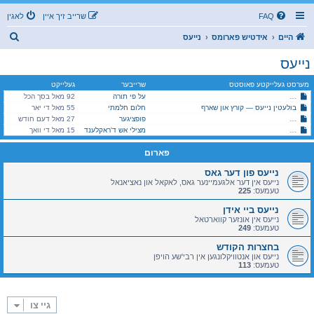
FAQ
שרייב זיך איין
לאגין
ז
היים
אידטיש פארומס
נייעס
ו
נייעס
ך
מערסט געלייקטע פאוסטס
שרייבער
געלייקט
על פי תורה
כת לב טהור אין גוואטעמאלע *הכרת הטוב שמועס* מעומקא דלב טהור
92 מאל בסך הכל
בולעטין נייעס — קורץ און שארף
חלום חלמתי
55 מאל די יאר
סאטמאר (מהר"א): נייעסן און שמועסן בתוככי הקהלה
פופציגער
27 מאל דעם חודש
היימישער פייער דעפארטמענט אין מאנסי, שומרי שבת קודש!
מצילי אש ד'ראקלענד
15 מאל די וואך
פארום
נייעס פון דער גאס
נייעס אין דער אלגעמיינער גאס, לאקאל און נאציאנאל
טעמעס:
225
נייעס ביי אידן
נייעס אין אונזער קווארטאל
טעמעס:
249
בחצרות הקודש
נייעס און אנטוויקלונגען אין רבי'שע הויפן
טעמעס:
113
גיי צו