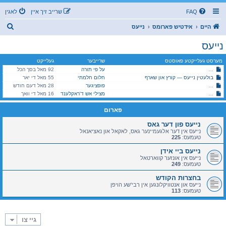
FAQ
שרייב זיך איין
לאגין
ז
היים
אידטיש פארומס
נייעס
ו
נייעס
ך
מערסט געלייקטע פאוסטס
שרייבער
געלייקט
על פי תורה
כת לב טהור אין גוואטעמאלע *הכרת הטוב שמועס* מעומקא דלב טהור
92 מאל בסך הכל
בולעטין נייעס — קורץ און שארף
חלום חלמתי
55 מאל די יאר
סאטמאר (מהר"א): נייעסן און שמועסן בתוככי הקהלה
פופציגער
28 מאל דעם חודש
היימישער פייער דעפארטמענט אין מאנסי, שומרי שבת קודש!
מצילי אש ד'ראקלענד
16 מאל די וואך
פארום
נייעס פון דער גאס
נייעס אין דער אלגעמיינער גאס, לאקאל און נאציאנאל
טעמעס:
225
נייעס ביי אידן
נייעס אין אונזער קווארטאל
טעמעס:
249
בחצרות הקודש
נייעס און אנטוויקלונגען אין רבי'שע הויפן
טעמעס:
113
גיי צו