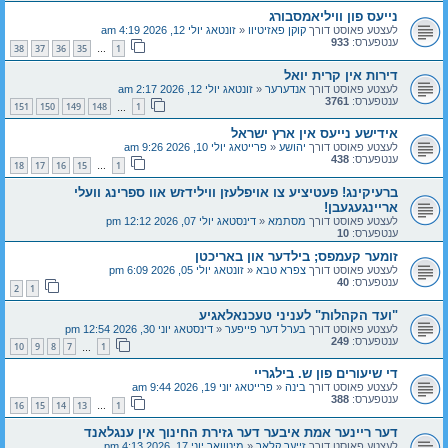
נייעס פון וויליאמסבורג
לעצטע פאוסט דורך
קוקן פאזיטיוו
«
זונטאג יולי 12, 2026 4:19 am
ענטפערס:
933
38
37
36
35
1
…
דירות אין קרית יואל
לעצטע פאוסט דורך
אנדערער
«
זונטאג יולי 12, 2026 2:17 am
ענטפערס:
3761
151
150
149
148
1
…
אידישע נייעס אין ארץ ישראל
לעצטע פאוסט דורך
יהושע
«
פרייטאג יולי 10, 2026 9:26 am
ענטפערס:
438
18
17
16
15
1
…
ברעיקינג! פעטיציע צו אויפלעזן ווילידזש אוו ספרינג וועלי
אריינגעגעבן!
לעצטע פאוסט דורך
מסתמא
«
דינסטאג יולי 07, 2026 12:12 pm
ענטפערס:
10
זומער קעמפס; בילדער און באריכטן
לעצטע פאוסט דורך
צפרא טבא
«
זונטאג יולי 05, 2026 6:09 pm
ענטפערס:
40
2
1
"ועד הקהלות" לעניני טעכנאלאגיע
לעצטע פאוסט דורך
בערל דער פייפער
«
דינסטאג יוני 30, 2026 12:54 pm
ענטפערס:
249
10
9
8
7
1
…
די שיעורים פון ש. בילגריי
לעצטע פאוסט דורך
בינה
«
פרייטאג יוני 19, 2026 9:44 am
ענטפערס:
388
16
15
14
13
1
…
דער ריינער אמת איבער דער גזירת החינוך אין ענגלאנד
לעצטע פאוסט דורך
זייער קלאר
«
מיטוואך יוני 17, 2026 4:13 pm