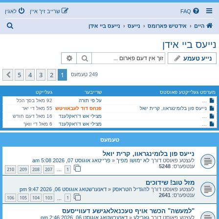
FAQ
שרייב זיך איין
לאגין
ז
היים
אידטיש פארומס
נייעס
נייעס ביי אידן
ו
נייעס ביי אידן
ך
זוך
פארגעשריטענע זוך
נייע טעמע
5
4
3
2
1
קומענדיגע
249 טעמעס
מערסט געלייקטע פאוסטס
שרייבער
געלייקט
על פי תורה
כת לב טהור אין גוואטעמאלע *הכרת הטוב שמועס* מעומקא דלב טהור
92 מאל בסך הכל
נייעס פון בלומינגראוו, קרית יואל
פנחס דוד לעבאוויטש
55 מאל די יאר
היימישער פייער דעפארטמענט אין מאנסי, שומרי שבת קודש!
מצילי אש ד'ראקלענד
16 מאל דעם חודש
היימישער פייער דעפארטמענט אין מאנסי, שומרי שבת קודש!
מצילי אש ד'ראקלענד
6 מאל די וואך
טעמעס
נייעס פון בלומינגראוו, קרית יואל
לעצטע פאוסט דורך
לא ימושו מפיך
«
פרייטאג אוגוסט 07, 2026 5:08 am
ענטפערס:
5248
210
209
208
207
1
…
מזל טוב! שידוכים
לעצטע פאוסט דורך
להגדיל הטראסק
«
דאנערשטאג אוגוסט 06, 2026 9:47 pm
ענטפערס:
2641
106
105
104
103
1
…
"למעשה" הכשר אויף טעכנאלאגישע דעווייסעס
לעצטע פאוסט דורך
גארילע
«
דאנערשטאג אוגוסט 06, 2026 2:46 pm