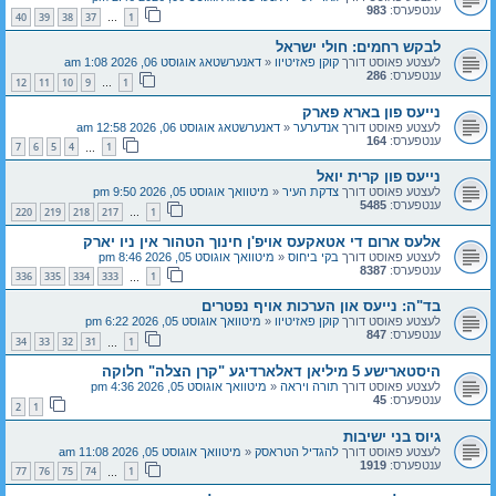
ענטפערס:
983
40
39
38
37
1
…
לבקש רחמים: חולי ישראל
לעצטע פאוסט דורך
קוקן פאזיטיוו
«
דאנערשטאג אוגוסט 06, 2026 1:08 am
ענטפערס:
286
12
11
10
9
1
…
נייעס פון בארא פארק
לעצטע פאוסט דורך
אנדערער
«
דאנערשטאג אוגוסט 06, 2026 12:58 am
ענטפערס:
164
7
6
5
4
1
…
נייעס פון קרית יואל
לעצטע פאוסט דורך
צדקת העיר
«
מיטוואך אוגוסט 05, 2026 9:50 pm
ענטפערס:
5485
220
219
218
217
1
…
אלעס ארום די אטאקעס אויפ'ן חינוך הטהור אין ניו יארק
לעצטע פאוסט דורך
בקי ביחוס
«
מיטוואך אוגוסט 05, 2026 8:46 pm
ענטפערס:
8387
336
335
334
333
1
…
בד"ה: נייעס און הערכות אויף נפטרים
לעצטע פאוסט דורך
קוקן פאזיטיוו
«
מיטוואך אוגוסט 05, 2026 6:22 pm
ענטפערס:
847
34
33
32
31
1
…
היסטארישע 5 מיליאן דאלארדיגע "קרן הצלה" חלוקה
לעצטע פאוסט דורך
תורה ויראה
«
מיטוואך אוגוסט 05, 2026 4:36 pm
ענטפערס:
45
2
1
גיוס בני ישיבות
לעצטע פאוסט דורך
להגדיל הטראסק
«
מיטוואך אוגוסט 05, 2026 11:08 am
ענטפערס:
1919
77
76
75
74
1
…