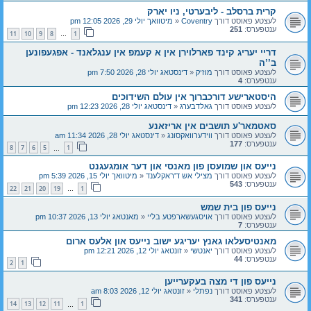
קרית ברסלב - ליבערטי, ניו יארק
לעצטע פאוסט דורך
Coventry
«
מיטוואך יולי 29, 2026 12:05 pm
ענטפערס:
251
11
10
9
8
1
…
דריי יעריג קינד פארלוירן אין א קעמפ אין ענגלאנד - אפגעפונען
ב’’ה
לעצטע פאוסט דורך
מוזיק
«
דינסטאג יולי 28, 2026 7:50 pm
ענטפערס:
4
היסטארישע דורכברוך אין עולם השידוכים
לעצטע פאוסט דורך
גאלדבערג
«
דינסטאג יולי 28, 2026 12:23 pm
סאטמאר'ע תושבים אין אריזאנע
לעצטע פאוסט דורך
ווידערוואקסונג
«
דינסטאג יולי 28, 2026 11:34 am
ענטפערס:
177
8
7
6
5
1
…
נייעס און שמועסן פון מאנסי און דער אומגעגנט
לעצטע פאוסט דורך
מצילי אש ד'ראקלענד
«
מיטוואך יולי 15, 2026 5:39 pm
ענטפערס:
543
22
21
20
19
1
…
נייעס פון בית שמש
לעצטע פאוסט דורך
אויסגעשארפטע בליי
«
מאנטאג יולי 13, 2026 10:37 pm
ענטפערס:
7
מאנטיסעלאו גאנץ יעריגע ישוב נייעס און אלעס ארום
לעצטע פאוסט דורך
יאנטשי
«
זונטאג יולי 12, 2026 12:21 pm
ענטפערס:
44
2
1
נייעס פון די מצה בעקערייען
לעצטע פאוסט דורך
נפתלי
«
זונטאג יולי 12, 2026 8:03 am
ענטפערס:
341
14
13
12
11
1
…