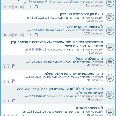
לעצטע פאוסט דורך
רעאליסטיש
«
מאנטאג יוני 01, 2026 10:08 pm
ענטפערס:
314
13
12
11
10
1
…
נייעס פון עיר התורה בני ברק
לעצטע פאוסט דורך
מאיר שלום
«
זונטאג מאי 24, 2026 5:38 pm
ענטפערס:
11
ל"ג בעומר אין קרית יואל
לעצטע פאוסט דורך
כא כא כא
«
מיטוואך מאי 20, 2026 8:38 pm
ענטפערס:
1020
41
40
39
38
1
…
היסטארישע באזוך פונעם אמעריקאנע פרעזידענט טראמפ קיין
מאנסי - א' דשבועות תשפ"ו
לעצטע פאוסט דורך
מלך בייוואז
«
מאנטאג מאי 18, 2026 8:34 pm
ענטפערס:
1
נייע הצלה סיגנאל
לעצטע פאוסט דורך
תורה ויראה
«
מיטוואך מאי 13, 2026 2:29 pm
ענטפערס:
45
2
1
נייער סאטמארער ישוב אין מאנטיסעלא
לעצטע פאוסט דורך
אינטערן טיש
«
מיטוואך מאי 13, 2026 4:10 am
ענטפערס:
33
2
1
ג' אייר תשפ"ה: 100'סטע יארצייט פון הרה"ק רבי ישעיה'לע
קערעסטירער זי"ע
לעצטע פאוסט דורך
חושי הארכי
«
פרייטאג מאי 08, 2026 2:53 am
ענטפערס:
39
2
1
ל''ג בעומר תשפ''ה
לעצטע פאוסט דורך
מאה שערים
«
מאנטאג מאי 04, 2026 12:53 pm
ענטפערס:
96