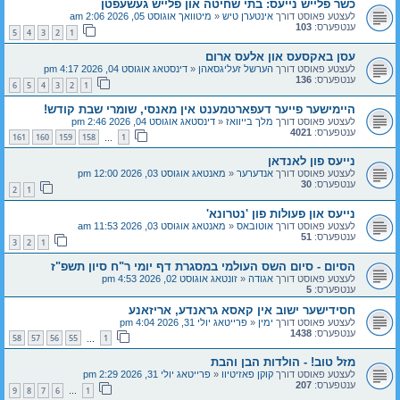
כשר פלייש נייעס: בתי שחיטה און פלייש געשעפטן
לעצטע פאוסט דורך
אינטערן טיש
«
מיטוואך אוגוסט 05, 2026 2:06 am
ענטפערס:
103
5
4
3
2
1
עסן באקסעס און אלעס ארום
לעצטע פאוסט דורך
הערשל זעליגסאהן
«
דינסטאג אוגוסט 04, 2026 4:17 pm
ענטפערס:
136
6
5
4
3
2
1
היימישער פייער דעפארטמענט אין מאנסי, שומרי שבת קודש!
לעצטע פאוסט דורך
מלך בייוואז
«
דינסטאג אוגוסט 04, 2026 2:46 pm
ענטפערס:
4021
161
160
159
158
1
…
נייעס פון לאנדאן
לעצטע פאוסט דורך
אנדערער
«
מאנטאג אוגוסט 03, 2026 12:00 pm
ענטפערס:
30
2
1
נייעס און פעולות פון 'נטרונא'
לעצטע פאוסט דורך
אוטובאס
«
מאנטאג אוגוסט 03, 2026 11:53 am
ענטפערס:
51
3
2
1
הסיום - סיום השס העולמי במסגרת דף יומי ר"ח סיון תשפ"ז
לעצטע פאוסט דורך
אגודה
«
זונטאג אוגוסט 02, 2026 4:53 pm
ענטפערס:
5
חסידישער ישוב אין קאסא גראנדע, אריזאנע
לעצטע פאוסט דורך
ימין
«
פרייטאג יולי 31, 2026 4:04 pm
ענטפערס:
1438
58
57
56
55
1
…
מזל טוב! - הולדות הבן והבת
לעצטע פאוסט דורך
קוקן פאזיטיוו
«
פרייטאג יולי 31, 2026 2:29 pm
ענטפערס:
207
9
8
7
6
1
…