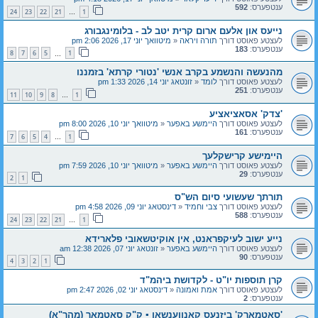
ענטפערס:
592
24
23
22
21
1
…
נייעס און אלעם ארום קרית יטב לב - בלומינגבורג
לעצטע פאוסט דורך
תורה ויראה
«
מיטוואך יוני 17, 2026 2:06 pm
ענטפערס:
183
8
7
6
5
1
…
מהנעשה והנשמע בקרב אנשי 'נטורי קרתא' בזמננו
לעצטע פאוסט דורך
לומד
«
זונטאג יוני 14, 2026 1:33 pm
ענטפערס:
251
11
10
9
8
1
…
'צדק' אסאציאציע
לעצטע פאוסט דורך
היימשע באפער
«
מיטוואך יוני 10, 2026 8:00 pm
ענטפערס:
161
7
6
5
4
1
…
היימישע קרישקלעך
לעצטע פאוסט דורך
היימשע באפער
«
מיטוואך יוני 10, 2026 7:59 pm
ענטפערס:
29
2
1
תורתך שעשועי סיום הש"ס
לעצטע פאוסט דורך
צבי וחמיד
«
דינסטאג יוני 09, 2026 4:58 pm
ענטפערס:
588
24
23
22
21
1
…
נייע ישוב לעיקפראנט, אין אוקיטשאובי פלארידא
לעצטע פאוסט דורך
היימשע באפער
«
זונטאג יוני 07, 2026 12:38 am
ענטפערס:
90
4
3
2
1
קרן תוספות יו"ט - לקדושת ביהמ"ד
לעצטע פאוסט דורך
אמת ואמונה
«
דינסטאג יוני 02, 2026 2:47 pm
ענטפערס:
2
'סאטמארק' ביזנעס קאנווענשאן ▪︎ ק"ק סאטמאר (מהר"א)