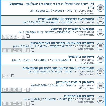
דריי יעריג קינד פארלוירן אין א קעמפ אין ענגלאנד - אפגעפונען
ב’’ה
לעצטע פאוסט דורך
מוזיק
«
דינסטאג יולי 28, 2026 7:50 pm
ענטפערס:
4
היסטארישע דורכברוך אין עולם השידוכים
לעצטע פאוסט דורך
גאלדבערג
«
דינסטאג יולי 28, 2026 12:23 pm
סאטמאר'ע תושבים אין אריזאנע
לעצטע פאוסט דורך
ווידערוואקסונג
«
דינסטאג יולי 28, 2026 11:34 am
ענטפערס:
177
8
7
6
5
1
…
נייעס און שמועסן פון מאנסי און דער אומגעגנט
לעצטע פאוסט דורך
מצילי אש ד'ראקלענד
«
מיטוואך יולי 15, 2026 5:39 pm
ענטפערס:
543
22
21
20
19
1
…
נייעס פון בית שמש
לעצטע פאוסט דורך
אויסגעשארפטע בליי
«
מאנטאג יולי 13, 2026 10:37 pm
ענטפערס:
7
מאנטיסעלאו גאנץ יעריגע ישוב נייעס און אלעס ארום
לעצטע פאוסט דורך
יאנטשי
«
זונטאג יולי 12, 2026 12:21 pm
ענטפערס:
44
2
1
נייעס פון די מצה בעקערייען
לעצטע פאוסט דורך
נפתלי
«
זונטאג יולי 12, 2026 8:03 am
ענטפערס:
341
14
13
12
11
1
…
נייעס פון וויליאמסבורג
לעצטע פאוסט דורך
קוקן פאזיטיוו
«
זונטאג יולי 12, 2026 4:19 am
ענטפערס:
933
38
37
36
35
1
…