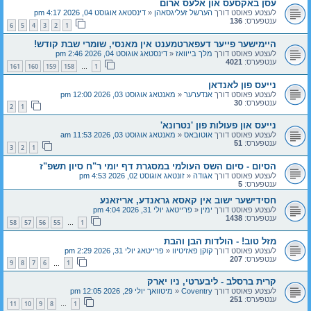
עסן באקסעס און אלעס ארום
לעצטע פאוסט דורך
הערשל זעליגסאהן
«
דינסטאג אוגוסט 04, 2026 4:17 pm
ענטפערס:
136
6
5
4
3
2
1
היימישער פייער דעפארטמענט אין מאנסי, שומרי שבת קודש!
לעצטע פאוסט דורך
מלך בייוואז
«
דינסטאג אוגוסט 04, 2026 2:46 pm
ענטפערס:
4021
161
160
159
158
1
…
נייעס פון לאנדאן
לעצטע פאוסט דורך
אנדערער
«
מאנטאג אוגוסט 03, 2026 12:00 pm
ענטפערס:
30
2
1
נייעס און פעולות פון 'נטרונא'
לעצטע פאוסט דורך
אוטובאס
«
מאנטאג אוגוסט 03, 2026 11:53 am
ענטפערס:
51
3
2
1
הסיום - סיום השס העולמי במסגרת דף יומי ר"ח סיון תשפ"ז
לעצטע פאוסט דורך
אגודה
«
זונטאג אוגוסט 02, 2026 4:53 pm
ענטפערס:
5
חסידישער ישוב אין קאסא גראנדע, אריזאנע
לעצטע פאוסט דורך
ימין
«
פרייטאג יולי 31, 2026 4:04 pm
ענטפערס:
1438
58
57
56
55
1
…
מזל טוב! - הולדות הבן והבת
לעצטע פאוסט דורך
קוקן פאזיטיוו
«
פרייטאג יולי 31, 2026 2:29 pm
ענטפערס:
207
9
8
7
6
1
…
קרית ברסלב - ליבערטי, ניו יארק
לעצטע פאוסט דורך
Coventry
«
מיטוואך יולי 29, 2026 12:05 pm
ענטפערס:
251
11
10
9
8
1
…