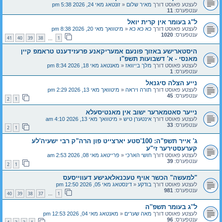
לעצטע פאוסט דורך
מאיר שלום
«
זונטאג מאי 24, 2026 5:38 pm
ענטפערס:
11
ל"ג בעומר אין קרית יואל
לעצטע פאוסט דורך
כא כא כא
«
מיטוואך מאי 20, 2026 8:38 pm
ענטפערס:
1020
41
40
39
38
1
…
היסטארישע באזוך פונעם אמעריקאנע פרעזידענט טראמפ קיין
מאנסי - א' דשבועות תשפ"ו
לעצטע פאוסט דורך
מלך בייוואז
«
מאנטאג מאי 18, 2026 8:34 pm
ענטפערס:
1
נייע הצלה סיגנאל
לעצטע פאוסט דורך
תורה ויראה
«
מיטוואך מאי 13, 2026 2:29 pm
ענטפערס:
45
2
1
נייער סאטמארער ישוב אין מאנטיסעלא
לעצטע פאוסט דורך
אינטערן טיש
«
מיטוואך מאי 13, 2026 4:10 am
ענטפערס:
33
2
1
ג' אייר תשפ"ה: 100'סטע יארצייט פון הרה"ק רבי ישעיה'לע
קערעסטירער זי"ע
לעצטע פאוסט דורך
חושי הארכי
«
פרייטאג מאי 08, 2026 2:53 am
ענטפערס:
39
2
1
"למעשה" הכשר אויף טעכנאלאגישע דעווייסעס
לעצטע פאוסט דורך
בודקע
«
דינסטאג מאי 05, 2026 12:50 pm
ענטפערס:
981
40
39
38
37
1
…
ל''ג בעומר תשפ''ה
לעצטע פאוסט דורך
מאה שערים
«
מאנטאג מאי 04, 2026 12:53 pm
ענטפערס:
96