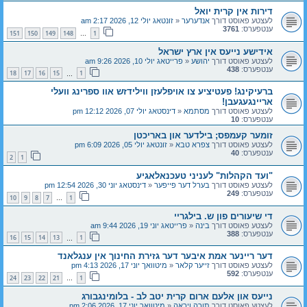
דירות אין קרית יואל
לעצטע פאוסט דורך
אנדערער
«
זונטאג יולי 12, 2026 2:17 am
ענטפערס:
3761
151
150
149
148
1
…
אידישע נייעס אין ארץ ישראל
לעצטע פאוסט דורך
יהושע
«
פרייטאג יולי 10, 2026 9:26 am
ענטפערס:
438
18
17
16
15
1
…
ברעיקינג! פעטיציע צו אויפלעזן ווילידזש אוו ספרינג וועלי
אריינגעגעבן!
לעצטע פאוסט דורך
מסתמא
«
דינסטאג יולי 07, 2026 12:12 pm
ענטפערס:
10
זומער קעמפס; בילדער און באריכטן
לעצטע פאוסט דורך
צפרא טבא
«
זונטאג יולי 05, 2026 6:09 pm
ענטפערס:
40
2
1
"ועד הקהלות" לעניני טעכנאלאגיע
לעצטע פאוסט דורך
בערל דער פייפער
«
דינסטאג יוני 30, 2026 12:54 pm
ענטפערס:
249
10
9
8
7
1
…
די שיעורים פון ש. בילגריי
לעצטע פאוסט דורך
בינה
«
פרייטאג יוני 19, 2026 9:44 am
ענטפערס:
388
16
15
14
13
1
…
דער ריינער אמת איבער דער גזירת החינוך אין ענגלאנד
לעצטע פאוסט דורך
זייער קלאר
«
מיטוואך יוני 17, 2026 4:13 pm
ענטפערס:
592
24
23
22
21
1
…
נייעס און אלעם ארום קרית יטב לב - בלומינגבורג
לעצטע פאוסט דורך
תורה ויראה
«
מיטוואך יוני 17, 2026 2:06 pm