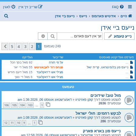
FAQ
שרייב זיך איין
לאגין
ז
היים
אידטיש פארומס
נייעס
נייעס ביי אידן
ו
נייעס ביי אידן
ך
זוך
פארגעשריטענע זוך
נייע טעמע
5
4
3
2
1
קומענדיגע
249 טעמעס
מערסט געלייקטע פאוסטס
שרייבער
געלייקט
על פי תורה
כת לב טהור אין גוואטעמאלע *הכרת הטוב שמועס* מעומקא דלב טהור
92 מאל בסך הכל
נייעס פון בלומינגראוו, קרית יואל
פנחס דוד לעבאוויטש
55 מאל די יאר
היימישער פייער דעפארטמענט אין מאנסי, שומרי שבת קודש!
מצילי אש ד'ראקלענד
15 מאל דעם חודש
היימישער פייער דעפארטמענט אין מאנסי, שומרי שבת קודש!
מצילי אש ד'ראקלענד
6 מאל די וואך
טעמעס
מזל טוב! שידוכים
לעצטע פאוסט דורך
קוקן פאזיטיוו
«
דאנערשטאג אוגוסט 06, 2026 1:36 am
ענטפערס:
2636
106
105
104
103
1
…
לבקש רחמים: חולי ישראל
לעצטע פאוסט דורך
קוקן פאזיטיוו
«
דאנערשטאג אוגוסט 06, 2026 1:08 am
ענטפערס:
286
12
11
10
9
1
…
נייעס פון בארא פארק
לעצטע פאוסט דורך
אנדערער
«
דאנערשטאג אוגוסט 06, 2026 12:58 am