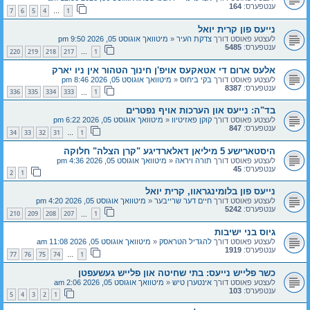
ענטפערס:
164
7
6
5
4
1
…
נייעס פון קרית יואל
לעצטע פאוסט דורך
צדקת העיר
«
מיטוואך אוגוסט 05, 2026 9:50 pm
ענטפערס:
5485
220
219
218
217
1
…
אלעס ארום די אטאקעס אויפ'ן חינוך הטהור אין ניו יארק
לעצטע פאוסט דורך
בקי ביחוס
«
מיטוואך אוגוסט 05, 2026 8:46 pm
ענטפערס:
8387
336
335
334
333
1
…
בד"ה: נייעס און הערכות אויף נפטרים
לעצטע פאוסט דורך
קוקן פאזיטיוו
«
מיטוואך אוגוסט 05, 2026 6:22 pm
ענטפערס:
847
34
33
32
31
1
…
היסטארישע 5 מיליאן דאלארדיגע "קרן הצלה" חלוקה
לעצטע פאוסט דורך
תורה ויראה
«
מיטוואך אוגוסט 05, 2026 4:36 pm
ענטפערס:
45
2
1
נייעס פון בלומינגראוו, קרית יואל
לעצטע פאוסט דורך
חיים דער שרייבער
«
מיטוואך אוגוסט 05, 2026 4:20 pm
ענטפערס:
5242
210
209
208
207
1
…
גיוס בני ישיבות
לעצטע פאוסט דורך
להגדיל הטראסק
«
מיטוואך אוגוסט 05, 2026 11:08 am
ענטפערס:
1919
77
76
75
74
1
…
כשר פלייש נייעס: בתי שחיטה און פלייש געשעפטן
לעצטע פאוסט דורך
אינטערן טיש
«
מיטוואך אוגוסט 05, 2026 2:06 am
ענטפערס:
103
5
4
3
2
1