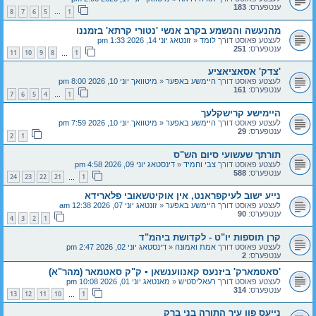
ענטפערס:
183
8
7
6
5
1
…
מהנעשה והנשמע בקרב אנשי 'נטורי קרתא' בזמננו
לעצטע פאוסט דורך
לומד
«
זונטאג יוני 14, 2026 1:33 pm
ענטפערס:
251
11
10
9
8
1
…
'צדק' אסאציאציע
לעצטע פאוסט דורך
היימשע באפער
«
מיטוואך יוני 10, 2026 8:00 pm
ענטפערס:
161
7
6
5
4
1
…
היימישע קרישקלעך
לעצטע פאוסט דורך
היימשע באפער
«
מיטוואך יוני 10, 2026 7:59 pm
ענטפערס:
29
2
1
תורתך שעשועי סיום הש"ס
לעצטע פאוסט דורך
צבי וחמיד
«
דינסטאג יוני 09, 2026 4:58 pm
ענטפערס:
588
24
23
22
21
1
…
נייע ישוב לעיקפראנט, אין אוקיטשאובי פלארידא
לעצטע פאוסט דורך
היימשע באפער
«
זונטאג יוני 07, 2026 12:38 am
ענטפערס:
90
4
3
2
1
קרן תוספות יו"ט - לקדושת ביהמ"ד
לעצטע פאוסט דורך
אמת ואמונה
«
דינסטאג יוני 02, 2026 2:47 pm
ענטפערס:
2
'סאטמארק' ביזנעס קאנווענשאן ▪︎ ק"ק סאטמאר (מהר"א)
לעצטע פאוסט דורך
רעאליסטיש
«
מאנטאג יוני 01, 2026 10:08 pm
ענטפערס:
314
13
12
11
10
1
…
נייעס פון עיר התורה בני ברק