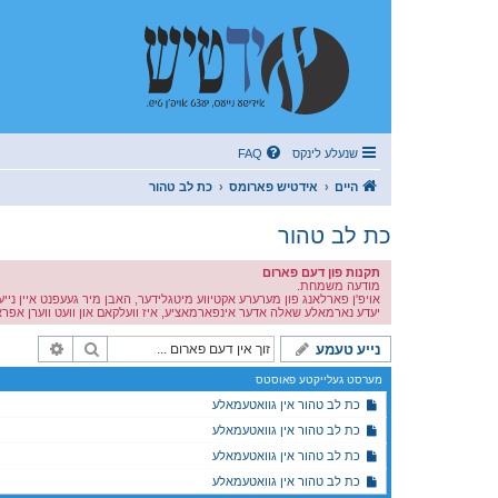
שנעלע לינקס
FAQ
היים
אידטיש פארומס
כת לב טהור
כת לב טהור
תקנות פון דעם פארום
מודעה משמחת.
אויפ'ן פארלאנג פון מערערע אקטיווע מיטגלידער, האבן מיר געעפנט איין נייע
יעדע נארמאלע שאלה אדער אינפארמאציע, איז וועלקאם און וועט ווערן אפראו
זוך
פארגעשר
נייע טעמע
מערסט געלייקטע פאוסטס
כת לב טהור אין גוואטעמאלע
כת לב טהור אין גוואטעמאלע
כת לב טהור אין גוואטעמאלע
כת לב טהור אין גוואטעמאלע