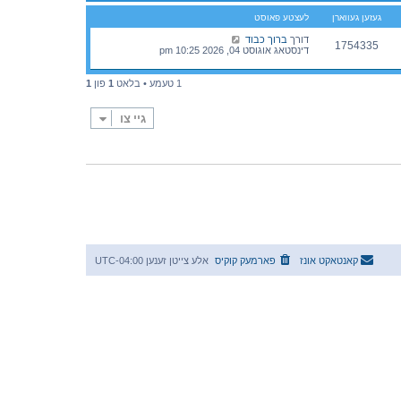
געזען געווארן
לעצטע פאוסט
דורך
ברוך כבוד
1754335
דינסטאג אוגוסט 04, 2026 10:25 pm
1 טעמע • בלאט
1
פון
1
גיי צו
קאנטאקט אונז
פארמעק קוקיס
אלע צייטן זענען
UTC-04:00