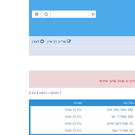
זוך
פארגעשריטענע זוך
שרייב זיך איין
לאגין
ן דורך א מנהל אדער אחראי.
1 טעמע • בלאט
1
פון
1
געלייקט
פארום
184 מאל בסך הכל
כת לב טהור
100 מאל די יאר
כת לב טהור
22 מאל דעם חודש
כת לב טהור
10 מאל די וואך
כת לב טהור