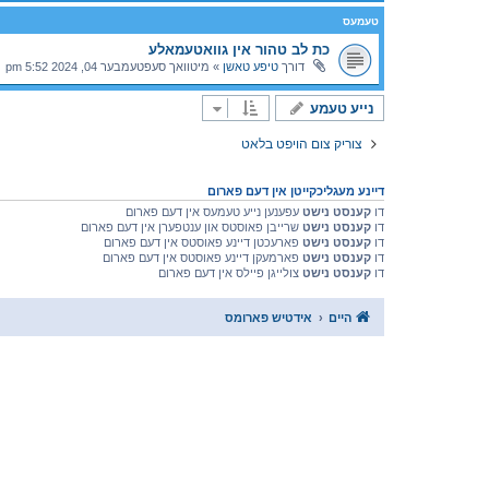
טעמעס
כת לב טהור אין גוואטעמאלע
דורך
טיפע טאשן
»
מיטוואך סעפטעמבער 04, 2024 5:52 pm
נייע טעמע
צוריק צום הויפט בלאט
דיינע מעגליכקייטן אין דעם פארום
דו
קענסט נישט
עפענען נייע טעמעס אין דעם פארום
דו
קענסט נישט
שרייבן פאוסטס און ענטפערן אין דעם פארום
דו
קענסט נישט
פארעכטן דיינע פאוסטס אין דעם פארום
דו
קענסט נישט
פארמעקן דיינע פאוסטס אין דעם פארום
דו
קענסט נישט
צולייגן פיילס אין דעם פארום
היים
אידטיש פארומס