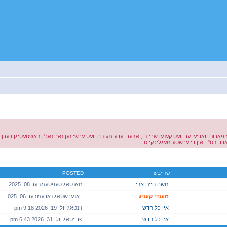
 פארום וואו יעדער וועט קענען שרייבן, אבער יעדע תגובה וועט ערשיינען נאר נאכ'ן באשטעטיגן ווער
וד בס"ד אין די ערשטע מעגליכקייט.
יטענע זוך
שרייבער
POSTED
משה חיים צבי
מאנטאג סעפטעמבער 08, 2025 2:51 pm
מענדי קעניג
דאנערשטאג נאוועמבער 06, 2025 1:40 am
אין כל חדש
זונטאג יולי 19, 2026 9:18 pm
אין כל חדש
פרייטאג יולי 31, 2026 6:43 pm