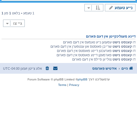
נייע טעמע
1 טעמע • בלאט
1
פון
1
גיי צו
דיינע מעגליכקייטן אין דעם פארום
דו
קענסט נישט
עפענען נייע טעמעס אין דעם פארום
דו
קענסט נישט
שרייבן פאוסטס און ענטפערן אין דעם פארום
דו
קענסט נישט
פארעכטן דיינע פאוסטס אין דעם פארום
דו
קענסט נישט
פארמעקן דיינע פאוסטס אין דעם פארום
דו
קענסט נישט
צולייגן פיילס אין דעם פארום
היים
אידטיש פארומס
אלע צייטן זענען
UTC-04:00
ערמעגליכט דורך
phpBB
® Forum Software © phpBB Limited
Terms
|
Privacy