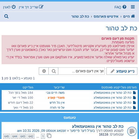
FAQ
שרייב זיך איין
לאגין
ז
היים
אידטיש פארומס
כת לב טהור
ו
כת לב טהור
ך
תקנות פון דעם פארום
מודעה משמחת.
אויפ'ן פארלאנג פון מערערע אקטיווע מיטגלידער, האבן מיר געעפנט איין נייע פארום וואו
יעדער וועט קענען שרייבן, אבער יעדע תגובה וועט ערשיינען נאר נאכ'ן באשטעטיגן ווערן דורך
א מנהל אדער אחראי.
יעדע נארמאלע שאלה אדער אינפארמאציע, איז וועלקאם און וועט ווערן אפראווד בס"ד אין די
ערשטע מעגליכקייט.
זוך
פארגעשריטענע זוך
נייע טעמע
1 טעמע • בלאט
1
פון
1
מערסט געלייקטע פאוסטס
שרייבער
געלייקט
כת לב טהור אין גוואטעמאלע
משה חיים צבי
184 מאל בסך הכל
כת לב טהור אין גוואטעמאלע
מענדי קעניג
100 מאל די יאר
כת לב טהור אין גוואטעמאלע
אין כל חדש
22 מאל דעם חודש
כת לב טהור אין גוואטעמאלע
על פי תורה
10 מאל די וואך
טעמעס
כת לב טהור אין גוואטעמאלע
לעצטע פאוסט דורך
בערל דער פייפער
«
זונטאג אוגוסט 09, 2026 10:31 am
ענטפערס:
16116
645
644
643
642
1
…