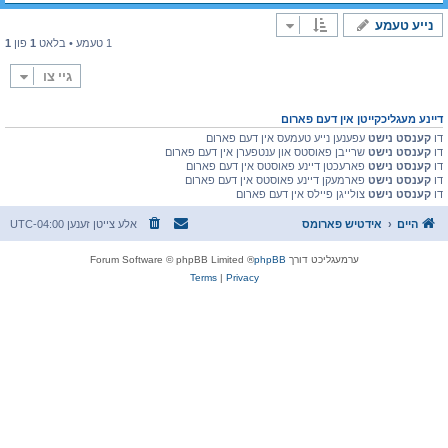
נייע טעמע
1 טעמע • בלאט
1
פון
1
גיי צו
דיינע מעגליכקייטן אין דעם פארום
דו
קענסט נישט
עפענען נייע טעמעס אין דעם פארום
דו
קענסט נישט
שרייבן פאוסטס און ענטפערן אין דעם פארום
דו
קענסט נישט
פארעכטן דיינע פאוסטס אין דעם פארום
דו
קענסט נישט
פארמעקן דיינע פאוסטס אין דעם פארום
דו
קענסט נישט
צולייגן פיילס אין דעם פארום
היים
אידטיש פארומס
אלע צייטן זענען
UTC-04:00
ערמעגליכט דורך
phpBB
® Forum Software © phpBB Limited
Terms
|
Privacy