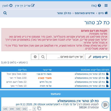
FAQ
שרייב זיך איין
לאגין
ז
היים
אידטיש פארומס
כת לב טהור
ו
כת לב טהור
ך
תקנות פון דעם פארום
מודעה משמחת.
אויפ'ן פארלאנג פון מערערע אקטיווע מיטגלידער, האבן מיר געעפנט איין נייע פארום וואו
יעדער וועט קענען שרייבן, אבער יעדע תגובה וועט ערשיינען נאר נאכ'ן באשטעטיגן ווערן דורך
א מנהל אדער אחראי.
יעדע נארמאלע שאלה אדער אינפארמאציע, איז וועלקאם און וועט ווערן אפראווד בס"ד אין די
ערשטע מעגליכקייט.
זוך
פארגעשריטענע זוך
נייע טעמע
1 טעמע • בלאט
1
פון
1
מערסט געלייקטע פאוסטס
שרייבער
געלייקט
כת לב טהור אין גוואטעמאלע
משה חיים צבי
184 מאל בסך הכל
כת לב טהור אין גוואטעמאלע
מענדי קעניג
100 מאל די יאר
כת לב טהור אין גוואטעמאלע
אין כל חדש
22 מאל דעם חודש
כת לב טהור אין גוואטעמאלע
על פי תורה
10 מאל די וואך
טעמעס
כת לב טהור אין גוואטעמאלע
לעצטע פאוסט דורך
על פי תורה
«
דאנערשטאג אוגוסט 06, 2026 9:11 pm
ענטפערס:
16114
645
644
643
642
1
…