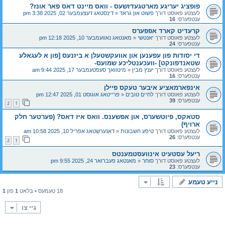
פופציג יעריגע מארטגעדזשעס - וואס מיינט דאס פאר אונז?
לעצטע פאוסט דורך
פשוט און גראד
«
דינסטאג דעצעמבער 02, 2025 3:38 pm
ענטפערס:
16
קרעדיט קארד אפפערס
לעצטע פאוסט דורך
יאנטשי
«
מאנטאג נאוועמבער 10, 2025 12:18 pm
ענטפערס:
24
די יסודות פון עפענען און אוועקשטעלן א ביזנעס [פון א לעגאלע
שטאנדפונקט] -וועכענטליכע שמועס-
לעצטע פאוסט דורך
יענץ מבין
«
מיטוואך סעפטעמבער 17, 2025 9:44 am
ענטפערס:
16
אינפארמאציע איבער טעקס פיילן
לעצטע פאוסט דורך
לחיים טובים
«
פרייטאג אוגוסט 01, 2025 12:47 pm
ענטפערס:
39
2
1
סטאקס, פיוטשערס, און אפשענס. וואס איז דאס? (פערטער חלק
ארויף)
לעצטע פאוסט דורך
טיפע חשבונות
«
דאנערשטאג אפריל 10, 2025 10:58 am
ענטפערס:
26
2
1
ריעל עסטעיט אינוועסטמענטס
לעצטע פאוסט דורך
סוחר
«
מאנטאג פעברואר 24, 2025 9:55 pm
ענטפערס:
23
נייע טעמע
18 טעמעס • בלאט
1
פון
1
גיי צו