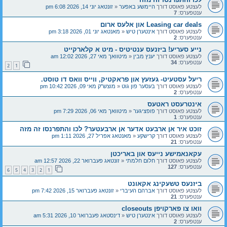
לעצטע פאוסט דורך
היימשע באפער
«
זונטאג יוני 14, 2026 6:08 pm
ענטפערס:
7
Leasing car deals און אלעס ארום
לעצטע פאוסט דורך
אינטערן טיש
«
מאנטאג יוני 01, 2026 3:18 pm
ענטפערס:
2
נייע סעריע! ביזנעס ענטיטיס - מיט א קלארקייט
לעצטע פאוסט דורך
יענץ מבין
«
מיטוואך מאי 27, 2026 12:02 am
ענטפערס:
34
2
1
ריעל עסטעיט- געזעץ און פראקטיק, ווייס וואס דו טוסט.
לעצטע פאוסט דורך
בעסער פון גוט
«
מוצש"ק מאי 09, 2026 10:42 pm
ענטפערס:
2
אינטרעסט ראטעס
לעצטע פאוסט דורך
פופציגער
«
מיטוואך מאי 06, 2026 7:29 pm
ענטפערס:
1
זוכט איר אן ארבעט אדער אן ארבעטער? לכו והתפרנסו זה מזה
לעצטע פאוסט דורך
קרישקע
«
מאנטאג אפריל 27, 2026 1:11 pm
ענטפערס:
21
עקאנאמישע נייעס און באריכטן
לעצטע פאוסט דורך
חלום חלמתי
«
זונטאג פעברואר 22, 2026 12:57 am
ענטפערס:
127
6
5
4
3
2
1
ביזנעס טשעקינג אקאונט
לעצטע פאוסט דורך
אברהם העיברי
«
זונטאג פעברואר 15, 2026 7:42 pm
ענטפערס:
21
וואו צו פארקויפן closeouts
לעצטע פאוסט דורך
אינטערן טיש
«
דינסטאג פעברואר 10, 2026 5:31 am
ענטפערס:
2