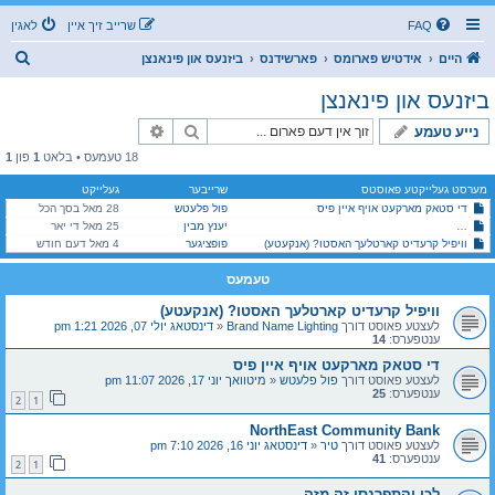
FAQ
שרייב זיך איין
לאגין
ז
היים
אידטיש פארומס
פארשידנס
ביזנעס און פינאנצן
ו
ביזנעס און פינאנצן
ך
זוך
פארגעשריטענע זוך
נייע טעמע
18 טעמעס • בלאט
1
פון
1
מערסט געלייקטע פאוסטס
שרייבער
געלייקט
די סטאק מארקעט אויף איין פיס
פול פלעטש
28 מאל בסך הכל
יענץ מבין
25 מאל די יאר
די יסודות פון עפענען און אוועקשטעלן א ביזנעס [פון א לעגאלע שטאנדפונקט] -וועכענטליכע שמועס-
וויפיל קרעדיט קארטלעך האסטו? (אנקעטע)
פופציגער
4 מאל דעם חודש
טעמעס
וויפיל קרעדיט קארטלעך האסטו? (אנקעטע)
לעצטע פאוסט דורך
Brand Name Lighting
«
דינסטאג יולי 07, 2026 1:21 pm
ענטפערס:
14
די סטאק מארקעט אויף איין פיס
לעצטע פאוסט דורך
פול פלעטש
«
מיטוואך יוני 17, 2026 11:07 pm
ענטפערס:
25
2
1
NorthEast Community Bank
לעצטע פאוסט דורך
טיר
«
דינסטאג יוני 16, 2026 7:10 pm
ענטפערס:
41
2
1
לכו והתפרנסו זה מזה