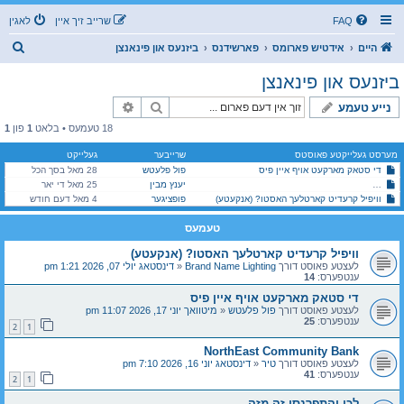
FAQ
שרייב זיך איין
לאגין
ז
היים
אידטיש פארומס
פארשידנס
ביזנעס און פינאנצן
ו
ביזנעס און פינאנצן
ך
זוך
פארגעשריטענע זוך
נייע טעמע
18 טעמעס • בלאט
1
פון
1
מערסט געלייקטע פאוסטס
שרייבער
געלייקט
די סטאק מארקעט אויף איין פיס
פול פלעטש
28 מאל בסך הכל
יענץ מבין
25 מאל די יאר
די יסודות פון עפענען און אוועקשטעלן א ביזנעס [פון א לעגאלע שטאנדפונקט] -וועכענטליכע שמועס-
וויפיל קרעדיט קארטלעך האסטו? (אנקעטע)
פופציגער
4 מאל דעם חודש
טעמעס
וויפיל קרעדיט קארטלעך האסטו? (אנקעטע)
לעצטע פאוסט דורך
Brand Name Lighting
«
דינסטאג יולי 07, 2026 1:21 pm
ענטפערס:
14
די סטאק מארקעט אויף איין פיס
לעצטע פאוסט דורך
פול פלעטש
«
מיטוואך יוני 17, 2026 11:07 pm
ענטפערס:
25
2
1
NorthEast Community Bank
לעצטע פאוסט דורך
טיר
«
דינסטאג יוני 16, 2026 7:10 pm
ענטפערס:
41
2
1
לכו והתפרנסו זה מזה