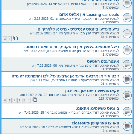
לעצטע פאוסט דורך
היימשע באפער
«
זונטאג יוני 14, 2026 6:08 pm
ענטפערס:
7
Leasing car deals און אלעס ארום
לעצטע פאוסט דורך
אינטערן טיש
«
מאנטאג יוני 01, 2026 3:18 pm
ענטפערס:
2
נייע סעריע! ביזנעס ענטיטיס - מיט א קלארקייט
לעצטע פאוסט דורך
יענץ מבין
«
מיטוואך מאי 27, 2026 12:02 am
ענטפערס:
34
2
1
ריעל עסטעיט- געזעץ און פראקטיק, ווייס וואס דו טוסט.
לעצטע פאוסט דורך
בעסער פון גוט
«
מוצש"ק מאי 09, 2026 10:42 pm
ענטפערס:
2
אינטרעסט ראטעס
לעצטע פאוסט דורך
פופציגער
«
מיטוואך מאי 06, 2026 7:29 pm
ענטפערס:
1
זוכט איר אן ארבעט אדער אן ארבעטער? לכו והתפרנסו זה מזה
לעצטע פאוסט דורך
קרישקע
«
מאנטאג אפריל 27, 2026 1:11 pm
ענטפערס:
21
עקאנאמישע נייעס און באריכטן
לעצטע פאוסט דורך
חלום חלמתי
«
זונטאג פעברואר 22, 2026 12:57 am
ענטפערס:
127
6
5
4
3
2
1
ביזנעס טשעקינג אקאונט
לעצטע פאוסט דורך
אברהם העיברי
«
זונטאג פעברואר 15, 2026 7:42 pm
ענטפערס:
21
וואו צו פארקויפן closeouts
לעצטע פאוסט דורך
אינטערן טיש
«
דינסטאג פעברואר 10, 2026 5:31 am
ענטפערס:
2