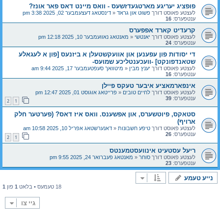
פופציג יעריגע מארטגעדזשעס - וואס מיינט דאס פאר אונז?
לעצטע פאוסט דורך
פשוט און גראד
«
דינסטאג דעצעמבער 02, 2025 3:38 pm
ענטפערס:
16
קרעדיט קארד אפפערס
לעצטע פאוסט דורך
יאנטשי
«
מאנטאג נאוועמבער 10, 2025 12:18 pm
ענטפערס:
24
די יסודות פון עפענען און אוועקשטעלן א ביזנעס [פון א לעגאלע
שטאנדפונקט] -וועכענטליכע שמועס-
לעצטע פאוסט דורך
יענץ מבין
«
מיטוואך סעפטעמבער 17, 2025 9:44 am
ענטפערס:
16
אינפארמאציע איבער טעקס פיילן
לעצטע פאוסט דורך
לחיים טובים
«
פרייטאג אוגוסט 01, 2025 12:47 pm
ענטפערס:
39
2
1
סטאקס, פיוטשערס, און אפשענס. וואס איז דאס? (פערטער חלק
ארויף)
לעצטע פאוסט דורך
טיפע חשבונות
«
דאנערשטאג אפריל 10, 2025 10:58 am
ענטפערס:
26
2
1
ריעל עסטעיט אינוועסטמענטס
לעצטע פאוסט דורך
סוחר
«
מאנטאג פעברואר 24, 2025 9:55 pm
ענטפערס:
23
נייע טעמע
18 טעמעס • בלאט
1
פון
1
גיי צו