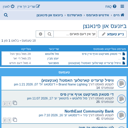
FAQ
שרייב זיך איין
לאגין
ז
היים
אידטיש פארומס
פארשידנס
ביזנעס און פינאנצן
ו
ביזנעס און פינאנצן
ך
זוך
פארגעשריטענע זוך
נייע טעמע
18 טעמעס • בלאט
1
פון
1
מערסט געלייקטע פאוסטס
שרייבער
געלייקט
די סטאק מארקעט אויף איין פיס
פול פלעטש
28 מאל בסך הכל
יענץ מבין
25 מאל די יאר
די יסודות פון עפענען און אוועקשטעלן א ביזנעס [פון א לעגאלע שטאנדפונקט] -וועכענטליכע שמועס-
וויפיל קרעדיט קארטלעך האסטו? (אנקעטע)
פופציגער
4 מאל דעם חודש
טעמעס
וויפיל קרעדיט קארטלעך האסטו? (אנקעטע)
לעצטע פאוסט דורך
Brand Name Lighting
«
דינסטאג יולי 07, 2026 1:21 pm
ענטפערס:
14
די סטאק מארקעט אויף איין פיס
לעצטע פאוסט דורך
פול פלעטש
«
מיטוואך יוני 17, 2026 11:07 pm
ענטפערס:
25
2
1
NorthEast Community Bank
לעצטע פאוסט דורך
טיר
«
דינסטאג יוני 16, 2026 7:10 pm
ענטפערס:
41
2
1
לכו והתפרנסו זה מזה