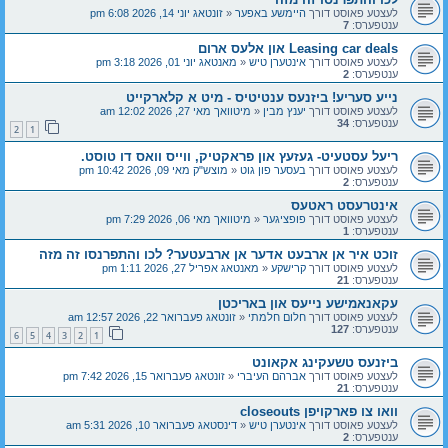
לעצטע פאוסט דורך
היימשע באפער
«
זונטאג יוני 14, 2026 6:08 pm
ענטפערס:
7
Leasing car deals און אלעס ארום
לעצטע פאוסט דורך
אינטערן טיש
«
מאנטאג יוני 01, 2026 3:18 pm
ענטפערס:
2
נייע סעריע! ביזנעס ענטיטיס - מיט א קלארקייט
לעצטע פאוסט דורך
יענץ מבין
«
מיטוואך מאי 27, 2026 12:02 am
ענטפערס:
34
2
1
ריעל עסטעיט- געזעץ און פראקטיק, ווייס וואס דו טוסט.
לעצטע פאוסט דורך
בעסער פון גוט
«
מוצש"ק מאי 09, 2026 10:42 pm
ענטפערס:
2
אינטרעסט ראטעס
לעצטע פאוסט דורך
פופציגער
«
מיטוואך מאי 06, 2026 7:29 pm
ענטפערס:
1
זוכט איר אן ארבעט אדער אן ארבעטער? לכו והתפרנסו זה מזה
לעצטע פאוסט דורך
קרישקע
«
מאנטאג אפריל 27, 2026 1:11 pm
ענטפערס:
21
עקאנאמישע נייעס און באריכטן
לעצטע פאוסט דורך
חלום חלמתי
«
זונטאג פעברואר 22, 2026 12:57 am
ענטפערס:
127
6
5
4
3
2
1
ביזנעס טשעקינג אקאונט
לעצטע פאוסט דורך
אברהם העיברי
«
זונטאג פעברואר 15, 2026 7:42 pm
ענטפערס:
21
וואו צו פארקויפן closeouts
לעצטע פאוסט דורך
אינטערן טיש
«
דינסטאג פעברואר 10, 2026 5:31 am
ענטפערס:
2