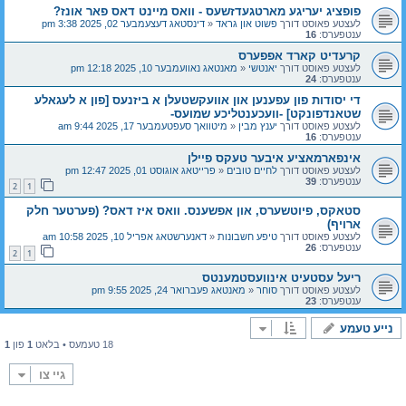
פופציג יעריגע מארטגעדזשעס - וואס מיינט דאס פאר אונז?
לעצטע פאוסט דורך
פשוט און גראד
«
דינסטאג דעצעמבער 02, 2025 3:38 pm
ענטפערס:
16
קרעדיט קארד אפפערס
לעצטע פאוסט דורך
יאנטשי
«
מאנטאג נאוועמבער 10, 2025 12:18 pm
ענטפערס:
24
די יסודות פון עפענען און אוועקשטעלן א ביזנעס [פון א לעגאלע
שטאנדפונקט] -וועכענטליכע שמועס-
לעצטע פאוסט דורך
יענץ מבין
«
מיטוואך סעפטעמבער 17, 2025 9:44 am
ענטפערס:
16
אינפארמאציע איבער טעקס פיילן
לעצטע פאוסט דורך
לחיים טובים
«
פרייטאג אוגוסט 01, 2025 12:47 pm
ענטפערס:
39
2
1
סטאקס, פיוטשערס, און אפשענס. וואס איז דאס? (פערטער חלק
ארויף)
לעצטע פאוסט דורך
טיפע חשבונות
«
דאנערשטאג אפריל 10, 2025 10:58 am
ענטפערס:
26
2
1
ריעל עסטעיט אינוועסטמענטס
לעצטע פאוסט דורך
סוחר
«
מאנטאג פעברואר 24, 2025 9:55 pm
ענטפערס:
23
נייע טעמע
18 טעמעס • בלאט
1
פון
1
גיי צו