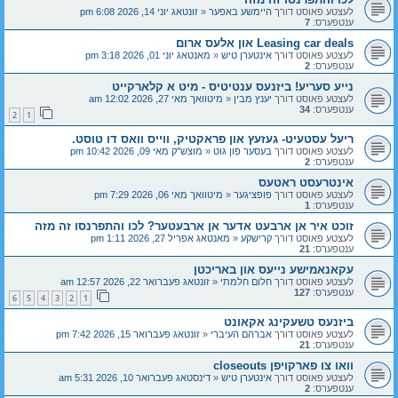
לעצטע פאוסט דורך
היימשע באפער
«
זונטאג יוני 14, 2026 6:08 pm
ענטפערס:
7
Leasing car deals און אלעס ארום
לעצטע פאוסט דורך
אינטערן טיש
«
מאנטאג יוני 01, 2026 3:18 pm
ענטפערס:
2
נייע סעריע! ביזנעס ענטיטיס - מיט א קלארקייט
לעצטע פאוסט דורך
יענץ מבין
«
מיטוואך מאי 27, 2026 12:02 am
ענטפערס:
34
2
1
ריעל עסטעיט- געזעץ און פראקטיק, ווייס וואס דו טוסט.
לעצטע פאוסט דורך
בעסער פון גוט
«
מוצש"ק מאי 09, 2026 10:42 pm
ענטפערס:
2
אינטרעסט ראטעס
לעצטע פאוסט דורך
פופציגער
«
מיטוואך מאי 06, 2026 7:29 pm
ענטפערס:
1
זוכט איר אן ארבעט אדער אן ארבעטער? לכו והתפרנסו זה מזה
לעצטע פאוסט דורך
קרישקע
«
מאנטאג אפריל 27, 2026 1:11 pm
ענטפערס:
21
עקאנאמישע נייעס און באריכטן
לעצטע פאוסט דורך
חלום חלמתי
«
זונטאג פעברואר 22, 2026 12:57 am
ענטפערס:
127
6
5
4
3
2
1
ביזנעס טשעקינג אקאונט
לעצטע פאוסט דורך
אברהם העיברי
«
זונטאג פעברואר 15, 2026 7:42 pm
ענטפערס:
21
וואו צו פארקויפן closeouts
לעצטע פאוסט דורך
אינטערן טיש
«
דינסטאג פעברואר 10, 2026 5:31 am
ענטפערס:
2