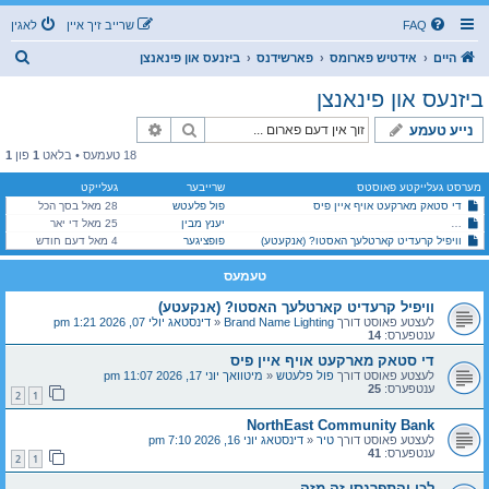
FAQ
שרייב זיך איין
לאגין
ז
היים
אידטיש פארומס
פארשידנס
ביזנעס און פינאנצן
ו
ביזנעס און פינאנצן
ך
זוך
פארגעשריטענע זוך
נייע טעמע
18 טעמעס • בלאט
1
פון
1
מערסט געלייקטע פאוסטס
שרייבער
געלייקט
די סטאק מארקעט אויף איין פיס
פול פלעטש
28 מאל בסך הכל
יענץ מבין
25 מאל די יאר
די יסודות פון עפענען און אוועקשטעלן א ביזנעס [פון א לעגאלע שטאנדפונקט] -וועכענטליכע שמועס-
וויפיל קרעדיט קארטלעך האסטו? (אנקעטע)
פופציגער
4 מאל דעם חודש
טעמעס
וויפיל קרעדיט קארטלעך האסטו? (אנקעטע)
לעצטע פאוסט דורך
Brand Name Lighting
«
דינסטאג יולי 07, 2026 1:21 pm
ענטפערס:
14
די סטאק מארקעט אויף איין פיס
לעצטע פאוסט דורך
פול פלעטש
«
מיטוואך יוני 17, 2026 11:07 pm
ענטפערס:
25
2
1
NorthEast Community Bank
לעצטע פאוסט דורך
טיר
«
דינסטאג יוני 16, 2026 7:10 pm
ענטפערס:
41
2
1
לכו והתפרנסו זה מזה