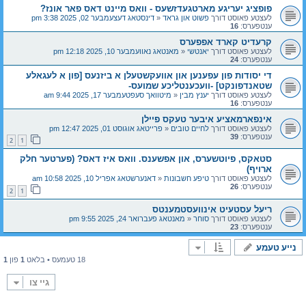
פופציג יעריגע מארטגעדזשעס - וואס מיינט דאס פאר אונז?
לעצטע פאוסט דורך
פשוט און גראד
«
דינסטאג דעצעמבער 02, 2025 3:38 pm
ענטפערס:
16
קרעדיט קארד אפפערס
לעצטע פאוסט דורך
יאנטשי
«
מאנטאג נאוועמבער 10, 2025 12:18 pm
ענטפערס:
24
די יסודות פון עפענען און אוועקשטעלן א ביזנעס [פון א לעגאלע
שטאנדפונקט] -וועכענטליכע שמועס-
לעצטע פאוסט דורך
יענץ מבין
«
מיטוואך סעפטעמבער 17, 2025 9:44 am
ענטפערס:
16
אינפארמאציע איבער טעקס פיילן
לעצטע פאוסט דורך
לחיים טובים
«
פרייטאג אוגוסט 01, 2025 12:47 pm
ענטפערס:
39
2
1
סטאקס, פיוטשערס, און אפשענס. וואס איז דאס? (פערטער חלק
ארויף)
לעצטע פאוסט דורך
טיפע חשבונות
«
דאנערשטאג אפריל 10, 2025 10:58 am
ענטפערס:
26
2
1
ריעל עסטעיט אינוועסטמענטס
לעצטע פאוסט דורך
סוחר
«
מאנטאג פעברואר 24, 2025 9:55 pm
ענטפערס:
23
נייע טעמע
18 טעמעס • בלאט
1
פון
1
גיי צו