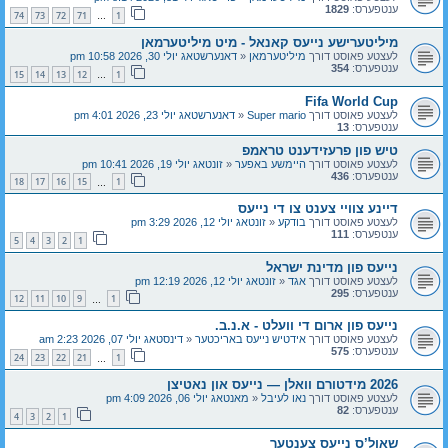
ענטפערס:
1829
74
73
72
71
1
…
מיליטערישע נייעס קאנאל - מיט מיליטערמאן
לעצטע פאוסט דורך
מיליטערמאן
«
דאנערשטאג יולי 30, 2026 10:58 pm
ענטפערס:
354
15
14
13
12
1
…
Fifa World Cup
לעצטע פאוסט דורך
Super mario
«
דאנערשטאג יולי 23, 2026 4:01 pm
ענטפערס:
13
טיש פון פרעזידענט טראמפ
לעצטע פאוסט דורך
היימשע באפער
«
זונטאג יולי 19, 2026 10:41 pm
ענטפערס:
436
18
17
16
15
1
…
דיינע צוויי צענט צו די נייעס
לעצטע פאוסט דורך
בודקע
«
זונטאג יולי 12, 2026 3:29 pm
ענטפערס:
111
5
4
3
2
1
נייעס פון מדינת ישראל
לעצטע פאוסט דורך
אגד
«
זונטאג יולי 12, 2026 12:19 pm
ענטפערס:
295
12
11
10
9
1
…
נייעס פון ארום די וועלט - א.נ.ב.
לעצטע פאוסט דורך
אידטיש נייעס באריכטער
«
דינסטאג יולי 07, 2026 2:23 am
ענטפערס:
575
24
23
22
21
1
…
2026 מידטורם וואלן — נייעס און נאטיצן
לעצטע פאוסט דורך
נאו לעיבל
«
מאנטאג יולי 06, 2026 4:09 pm
ענטפערס:
82
4
3
2
1
שאול’ס נייעס צענטער