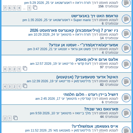
לעצטע פאוסט דורך
תורה ויראה
«
דאנערשטאג יוני 25, 2026 5:29 pm
ענטפערס:
156
7
6
5
4
1
…
טראמפּ האט זיך באנערישט
לעצטע פאוסט דורך
Super mario
«
דאנערשטאג יוני 25, 2026 1:35 pm
ענטפערס:
6
ניו יארק 7 (וויליאמסבורג) קאנגרעס פארמעסט 2026
לעצטע פאוסט דורך
תורה ויראה
«
מיטוואך יוני 24, 2026 10:29 am
ענטפערס:
14
אמעריקע/איראן/מדנ"י - זעסטו אן ענדע?
לעצטע פאוסט דורך
פשוט און גראד
«
זונטאג יוני 21, 2026 3:47 pm
ענטפערס:
4
אלעס ארום אילאן מאסק
לעצטע פאוסט דורך
דעת קדשי
«
פרייטאג יוני 19, 2026 12:57 am
ענטפערס:
97
4
3
2
1
האקול אדער סטעפעניק? (אנקעטע)
לעצטע פאוסט דורך
מיליטערמאן
«
פרייטאג יוני 19, 2026 12:39 am
ענטפערס:
82
4
3
2
1
דזשיל ביידן רעדט - חלום חלמתי
לעצטע פאוסט דורך
קונדיסין
«
מיטוואך יוני 17, 2026 2:45 am
ענטפערס:
6
פארוואס נאר שבת?
לעצטע פאוסט דורך
מלך בייוואז
«
מיטוואך יוני 10, 2026 9:59 pm
ענטפערס:
44
2
1
אייס געשאסן; אומ/שולדיג?
לעצטע פאוסט דורך
מיליטערמאן
«
מאנטאג מאי 25, 2026 11:52 pm