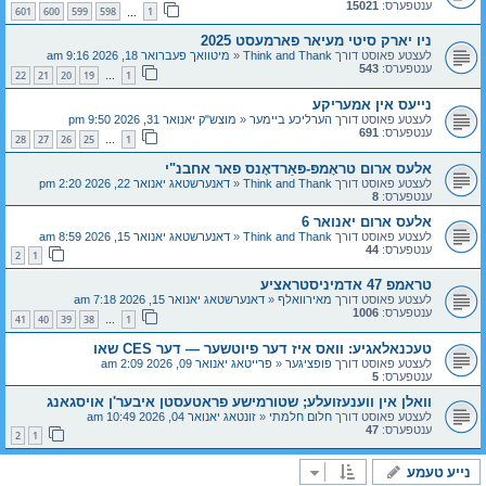
ענטפערס:
15021
601
600
599
598
1
…
ניו יארק סיטי מעיאר פארמעסט 2025
לעצטע פאוסט דורך
Think and Thank
«
מיטוואך פעברואר 18, 2026 9:16 am
ענטפערס:
543
22
21
20
19
1
…
נייעס אין אמעריקע
לעצטע פאוסט דורך
הערליכע ביימער
«
מוצש"ק יאנואר 31, 2026 9:50 pm
ענטפערס:
691
28
27
26
25
1
…
אלעס ארום טראָמפּ-פּאַרדאָנס פאר אחבנ"י
לעצטע פאוסט דורך
Think and Thank
«
דאנערשטאג יאנואר 22, 2026 2:20 pm
ענטפערס:
8
אלעס ארום יאנואר 6
לעצטע פאוסט דורך
Think and Thank
«
דאנערשטאג יאנואר 15, 2026 8:59 am
ענטפערס:
44
2
1
טראמפ 47 אדמיניסטראציע
לעצטע פאוסט דורך
מאירוואלף
«
דאנערשטאג יאנואר 15, 2026 7:18 am
ענטפערס:
1006
41
40
39
38
1
…
טעכנאלאגיע: וואס איז דער פיוטשער — דער CES שאו
לעצטע פאוסט דורך
פופציגער
«
פרייטאג יאנואר 09, 2026 2:09 am
ענטפערס:
5
וואלן אין ווענעזועלע; שטורמישע פראטעסטן איבער'ן אויסגאנג
לעצטע פאוסט דורך
חלום חלמתי
«
זונטאג יאנואר 04, 2026 10:49 am
ענטפערס:
47
2
1
נייע טעמע