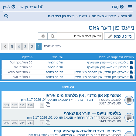
FAQ
שרייב זיך איין
לאגין
ז
היים
אידטיש פארומס
נייעס
נייעס פון דער גאס
ו
נייעס פון דער גאס
ך
זוך
פארגעשריטענע זוך
נייע טעמע
5
4
3
2
1
קומענדיגע
225 טעמעס
מערסט געלייקטע פאוסטס
שרייבער
געלייקט
בולעטין נייעס — קורץ און שארף
חלום חלמתי
55 מאל בסך הכל
בולעטין נייעס — קורץ און שארף
חלום חלמתי
50 מאל די יאר
אמעריקא און מדנ"י, אין מלחמה מיט איראן
הבוחר בתורה
20 מאל דעם חודש
אמעריקא און מדנ"י, אין מלחמה מיט איראן
הבוחר בתורה
10 מאל די וואך
טעמעס
אמעריקא און מדנ"י, אין מלחמה מיט איראן
לעצטע פאוסט דורך
הבוחר בתורה
«
דינסטאג אוגוסט 04, 2026 8:17 pm
ענטפערס:
3807
153
152
151
150
1
…
בולעטין נייעס — קורץ און שארף
לעצטע פאוסט דורך
תורה ויראה
«
זונטאג אוגוסט 02, 2026 3:17 pm
ענטפערס:
6143
246
245
244
243
1
…
נייעס פון דער רוסלאנד-אוקראינע קריג
לעצטע פאוסט דורך
מיליטערמאן
«
פרייטאג יולי 31, 2026 8:14 pm