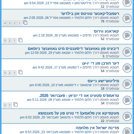
לעצטע פאוסט דורך
מיליטערמאן
«
מאנטאג אפריל 13, 2026 9:54 am
ענטפערס:
12
רעפובליקאנער טוויטס און בילדער
לעצטע פאוסט דורך
חלום חלמתי
«
מאנטאג אפריל 06, 2026 2:05 am
ענטפערס:
76
4
3
2
1
קאראנע ווירוס
לעצטע פאוסט דורך
הדסים
«
מאנטאג מערץ 30, 2026 2:18 am
ענטפערס:
52
3
2
1
דיבעיט פון גאווענער דיסענטיס מיט גאווענער ניוסאם
לעצטע פאוסט דורך
חלום חלמתי
«
זונטאג מערץ 29, 2026 12:59 pm
ענטפערס:
5
דער חורבן פון די יו-ען
לעצטע פאוסט דורך
הדסים
«
דינסטאג מערץ 17, 2026 9:42 am
ענטפערס:
54
3
2
1
מיליטערישע נייעס
לעצטע פאוסט דורך
שינאווער
«
דינסטאג מערץ 10, 2026 6:00 pm
ענטפערס:
18
טראמפ'ס סטעיט אוו די יוניאן - פעברואר 2026.
לעצטע פאוסט דורך
חלום חלמתי
«
זונטאג מערץ 08, 2026 5:11 am
ענטפערס:
34
2
1
מעקסיקא אין פלאמען! די טויט פון על מענטשא
לעצטע פאוסט דורך
חלום חלמתי
«
מיטוואך פעברואר 25, 2026 6:52 pm
ענטפערס:
22
מדינת ישראל אין מלחמה
לעצטע פאוסט דורך
חלום חלמתי
«
מאנטאג פעברואר 23, 2026 9:53 am