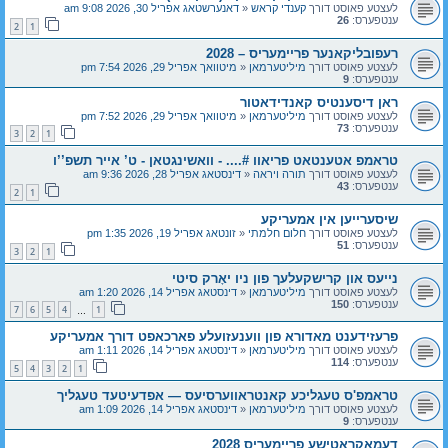
לעצטע פאוסט דורך
קענדי קראש
«
דאנערשטאג אפריל 30, 2026 9:08 am
ענטפערס:
26
2
1
רעפובליקאנער פריימעריס – 2028
לעצטע פאוסט דורך
מיליטערמאן
«
מיטוואך אפריל 29, 2026 7:54 pm
ענטפערס:
9
ראן דיסענטיס קאנדידאטור
לעצטע פאוסט דורך
מיליטערמאן
«
מיטוואך אפריל 29, 2026 7:52 pm
ענטפערס:
73
3
2
1
טראמפ אטענטאט פריאוו #.... - וואשינגטאן - ט’ אייר תשפ’’ו
לעצטע פאוסט דורך
תורה ויראה
«
דינסטאג אפריל 28, 2026 9:36 am
ענטפערס:
43
2
1
שיסערייען אין אמעריקע
לעצטע פאוסט דורך
חלום חלמתי
«
זונטאג אפריל 19, 2026 1:35 pm
ענטפערס:
51
3
2
1
נייעס און קרישקעלעך פון ניו יאָרק סיטי
לעצטע פאוסט דורך
מיליטערמאן
«
דינסטאג אפריל 14, 2026 1:20 am
ענטפערס:
150
7
6
5
4
1
…
פרעזידענט מאדורא פון ווענעזועלע פארכאפט דורך אמעריקע
לעצטע פאוסט דורך
מיליטערמאן
«
דינסטאג אפריל 14, 2026 1:11 am
ענטפערס:
114
5
4
3
2
1
טראמפ'ס טעגליכע קאנטראווערסיעס — אפדעיטעד טעגליך
לעצטע פאוסט דורך
מיליטערמאן
«
דינסטאג אפריל 14, 2026 1:09 am
ענטפערס:
9
דעמאקראטישע פריימעריס 2028