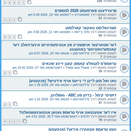
ענטפערס:
104
5
4
3
2
1
פרעזידענט פארמעסט 2028 למספרם
לעצטע פאוסט דורך
מאטאווירט
«
דינסטאג מאי 19, 2026 5:49 pm
ענטפערס:
57
3
2
1
זשורנאליסט טאקער קארלסאן
לעצטע פאוסט דורך
מלך בייוואז
«
מאנטאג מאי 11, 2026 3:56 pm
ענטפערס:
50
3
2
1
דער שטארקער אויפשטייג פון אנטיסעמיטיזם אינערהאלב דער
קאנסערוואטיווער באוועגונג
לעצטע פאוסט דורך
מיליטערמאן
«
זונטאג מאי 10, 2026 8:07 pm
ענטפערס:
7
טראמפ'ס לעגאלע קאמפן קעגן זיינע שונאים
לעצטע פאוסט דורך
Think and Thank
«
דאנערשטאג מאי 07, 2026 10:42 am
ענטפערס:
30
2
1
וואו זאל מען לייגן די נייעס אויף אידטיש? (אנקעטע)
לעצטע פאוסט דורך
מיליטערמאן
«
זונטאג מאי 03, 2026 1:39 am
ענטפערס:
22
דזשימי קימל - בדחן פון ABC - געפלויגן.
לעצטע פאוסט דורך
מיליטערמאן
«
זונטאג מאי 03, 2026 1:31 am
ענטפערס:
47
2
1
איז דער אטענטאט אויף טראמפ געווען אונטערגעשטעלט?
לעצטע פאוסט דורך
הדסים
«
דאנערשטאג אפריל 30, 2026 4:51 pm
ענטפערס:
79
4
3
2
1
וועט טראמפ אטאקירן איראן? (אנקעטע)