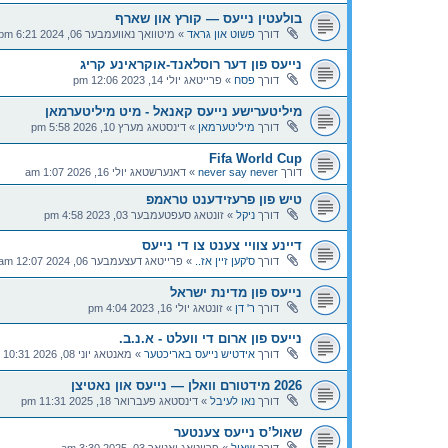
בולעטין נייעס — קורץ און שארף
דורך
פשוט און גראד
»
מיטוואך נאוועמבער 06, 2024 6:21 pm
נייעס פון דער רוסלאנד-אוקראינע קריג
דורך
פסח
»
פרייטאג יולי 14, 2023 12:06 pm
מיליטערישע נייעס קאנאל - מיט מיליטערמאן
דורך
מיליטערמאן
»
דינסטאג מערץ 10, 2026 5:58 pm
Fifa World Cup
דורך
never say never
»
דאנערשטאג יולי 16, 2026 1:07 am
טיש פון פרעזידענט טראמפ
דורך
ניקל
»
זונטאג סעפטעמבער 03, 2023 4:58 pm
דיינע צוויי צענט צו די נייעס
דורך
ס'קען זיין אז..
»
פרייטאג דעצעמבער 06, 2024 12:07 am
נייעס פון מדינת ישראל
דורך
ר' דן
»
זונטאג יולי 16, 2023 4:04 pm
נייעס פון ארום די וועלט - א.נ.ב.
דורך
אידטיש נייעס באריכטער
»
מאנטאג יוני 08, 2026 10:31 pm
2026 מידטורם וואלן — נייעס און נאטיצן
דורך
נאו לעיבל
»
דינסטאג פעברואר 18, 2025 11:31 pm
שאול’ס נייעס צענטער
דורך
שאול
»
פרייטאג יאנואר 03, 2025 3:30 am