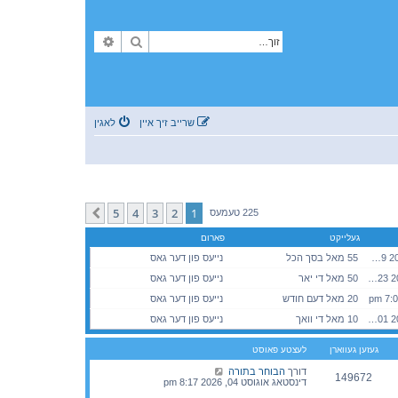
זוך
פארגעשריטענע זוך
שרייב זיך איין
לאגין
5
4
3
2
1
קומענדיגע
225 טעמעס
געלייקט
פארום
דינסטאג יאנואר 27, 2026 11:29 am
55 מאל בסך הכל
נייעס פון דער גאס
מיטוואך יאנואר 28, 2026 2:23 pm
50 מאל די יאר
נייעס פון דער גאס
20 מאל דעם חודש
נייעס פון דער גאס
מוצש"ק אוגוסט 01, 2026 7:01 pm
10 מאל די וואך
נייעס פון דער גאס
געזען געווארן
לעצטע פאוסט
דורך
הבוחר בתורה
149672
דינסטאג אוגוסט 04, 2026 8:17 pm