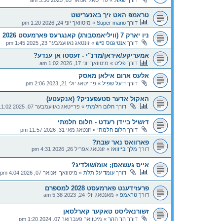
טראמפּ האט זיך באנערישט
דורך
Super mario
»
מיטוואך יוני 24, 2026 1:20 pm
ניו יארק 7 (וויליאמסבורג) קאנגרעס פארמעסט 2026
דורך
אנטיגנוס פיש
»
זונטאג נאוועמבער 23, 2025 1:45 pm
אמעריקע/איראן/מדנ"י - זעסטו אן ענדע?
דורך
פליט
»
מיטוואך יוני 17, 2026 1:02 am
אלעס ארום אילאן מאסק
דורך
דיעל שפיל
»
פרייטאג יולי 21, 2023 2:06 pm
האקול אדער סטעפעניק? (אנקעטע)
דורך
חלום חלמתי
»
פרייטאג נאוועמבער 07, 2025 11:02 am
דזשיל ביידן רעדט - חלום חלמתי
דורך
חלום חלמתי
»
זונטאג מאי 31, 2026 11:57 pm
פארוואס נאר שבת?
דורך
מלך בייוואז
»
זונטאג אפריל 26, 2026 4:31 pm
אייס געשאסן; אומ/שולדיג?
דורך
עומד על תלת
»
מיטוואך יאנואר 07, 2026 4:04 pm
פרעזידענט פארמעסט 2028 למספרם
דורך
טראמפ
»
מאנטאג יולי 24, 2023 5:38 am
זשורנאליסט טאקער קארלסאן
דורך
הר ההר
»
מיטוואך פעברואר 07, 2024 1:20 pm