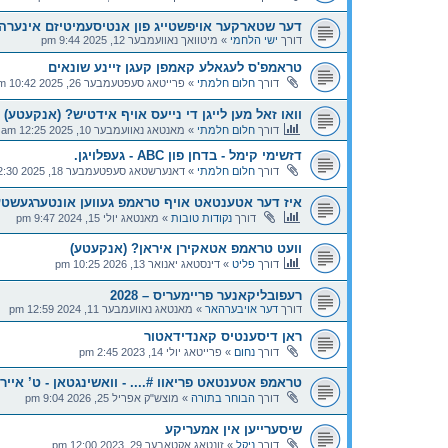
דער שטארקער אויפשטייג פון אנטיסעמיטיזם אינערהא
דורך
ישי הלחמי
»
מיטוואך נאוועמבער 12, 2025 9:44 pm
טראמפ'ס לעגאלע קאמפן קעגן זיינע שונאים
דורך
חלום חלמתי
»
פרייטאג סעפטעמבער 26, 2025 10:42 am
וואו זאל מען לייגן די נייעס אויף אידטיש? (אנקעטע)
דורך
חלום חלמתי
»
מאנטאג נאוועמבער 10, 2025 12:25 am
דזשימי קימל - בדחן פון ABC - געפלויגן.
דורך
חלום חלמתי
»
דאנערשטאג סעפטעמבער 18, 2025 12:30 am
איז דער אטענטאט אויף טראמפ געווען אונטערגעשט
דורך
נקודות טובות
»
מאנטאג יולי 15, 2024 9:47 pm
וועט טראמפ אטאקירן איראן? (אנקעטע)
דורך
פליט
»
דינסטאג יאנואר 13, 2026 10:25 pm
רעפובליקאנער פריימעריס – 2028
דורך
דער אויבערהאר
»
מאנטאג נאוועמבער 11, 2024 12:59 pm
ראן דיסענטיס קאנדידאטור
דורך
נחום
»
פרייטאג יולי 14, 2023 2:45 pm
טראמפ אטענטאט פריאוו #.... - וואשינגטאן - ט’ אייר 
דורך
הבוחר בתורה
»
מוצש"ק אפריל 25, 2026 9:04 pm
שיסערייען אין אמעריקע
דורך
ניקל
»
זונטאג אקטאבער 29, 2023 12:00 pm