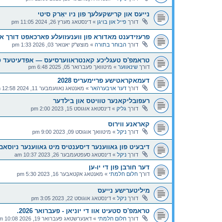
נייעס און קרישקעלעך פון ניו יאָרק סיטי
דורך
פייל און בויגן
»
דינסטאג מערץ 26, 2024 11:05 pm
פרעזידענט מאדורא פון ווענעזועלע פארכאפט דורך א
דורך
הבוחר בתורה
»
מוצש"ק יאנואר 03, 2026 1:33 pm
טראמפ'ס טעגליכע קאנטראווערסיעס — אפדעיטעד ט
דורך
שינאווער
»
מיטוואך פעברואר 05, 2025 6:48 pm
דעמאקראטישע פריימעריס 2028
דורך
דער אויבערהאר
»
מאנטאג נאוועמבער 11, 2024 12:58 pm
רעפובליקאנער טוויטס און בילדער
דורך
גליק
»
דינסטאג אוגוסט 15, 2023 2:00 pm
קאראנע ווירוס
דורך
ניקל
»
מיטוואך אוגוסט 09, 2023 9:00 pm
דיבעיט פון גאווענער דיסענטיס מיט גאווענער ניוסאם
דורך
ניקל
»
דינסטאג סעפטעמבער 26, 2023 10:37 am
דער חורבן פון די יו-ען
דורך
חלום חלמתי
»
מאנטאג אקטאבער 16, 2023 5:30 pm
מיליטערישע נייעס
דורך
ניקל
»
דינסטאג אוגוסט 22, 2023 3:05 pm
טראמפ'ס סטעיט אוו די יוניאן - פעברואר 2026.
דורך
חלום חלמתי
»
דאנערשטאג פעברואר 19, 2026 10:08 pm