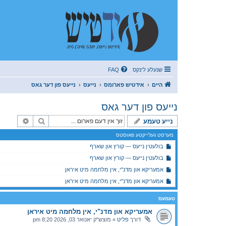
שנעלע לינקס
FAQ
היים
אידטיש פארומס
נייעס
נייעס פון דער גאס
נייעס פון דער גאס
זוך
פארגעשר
נייע טעמע
מערסט געלייקטע פאוסטס
בולעטין נייעס — קורץ און שארף
בולעטין נייעס — קורץ און שארף
אמעריקא און מדנ"י, אין מלחמה מיט איראן
אמעריקא און מדנ"י, אין מלחמה מיט איראן
טעמעס
אמעריקא און מדנ"י, אין מלחמה מיט איראן
דורך
פליט
»
מוצש"ק יאנואר 03, 2026 8:20 pm