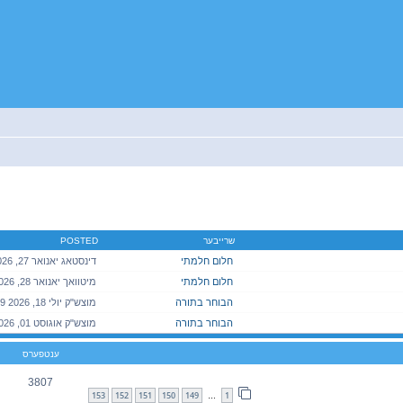
יטענע זוך
שרייבער
POSTED
חלום חלמתי
חלום חלמתי
הבוחר בתורה
מוצש"ק יולי 18, 2026 7:09 pm
הבוחר בתורה
ענטפערס
3807
153
152
151
150
149
1
…