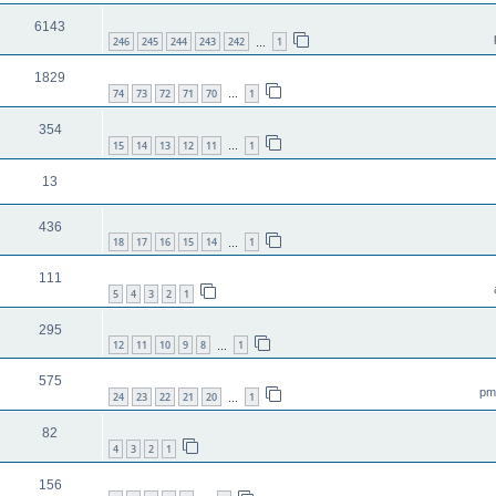
6143
246
245
244
243
242
1
…
1829
74
73
72
71
70
1
…
354
15
14
13
12
11
1
…
13
436
18
17
16
15
14
1
…
111
5
4
3
2
1
295
12
11
10
9
8
1
…
575
24
23
22
21
20
1
…
82
4
3
2
1
156