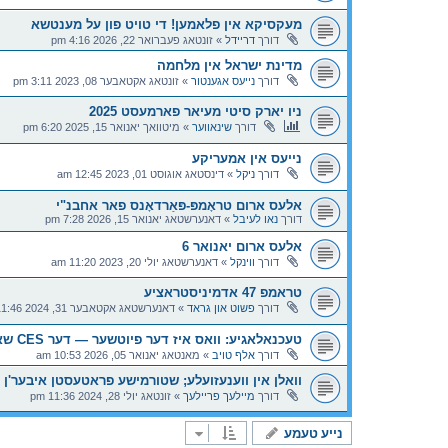
מעקסיקא אין פלאמען! די טויט פון על מענטשא
דורך
דריידל
»
זונטאג פעברואר 22, 2026 4:16 pm
מדינת ישראל אין מלחמה
דורך
נייעס אגענטור
»
זונטאג אקטאבער 08, 2023 3:11 pm
ניו יארק סיטי מעיאר פארמעסט 2025
דורך
שינאווער
»
מיטוואך יאנואר 15, 2025 6:20 pm
נייעס אין אמעריקע
דורך
ניקל
»
דינסטאג אוגוסט 01, 2023 12:45 am
אלעס ארום טראָמפּ-פּאַרדאָנס פאר אחבנ"י
דורך
נאו לעיבל
»
דאנערשטאג יאנואר 15, 2026 7:28 pm
אלעס ארום יאנואר 6
דורך
ווינקל
»
דאנערשטאג יולי 20, 2023 11:20 am
טראמפ 47 אדמיניסטראציע
דורך
פשוט און גראד
»
דאנערשטאג אקטאבער 31, 2024 11:46 pm
טעכנאלאגיע: וואס איז דער פיוטשער — דער CES שאו
דורך
אלף טויב
»
מאנטאג יאנואר 05, 2026 10:53 am
וואלן אין ווענעזועלע; שטורמישע פראטעסטן איבער'ן 
דורך
מיילעך פריילעך
»
זונטאג יולי 28, 2024 11:36 pm
נייע טעמע