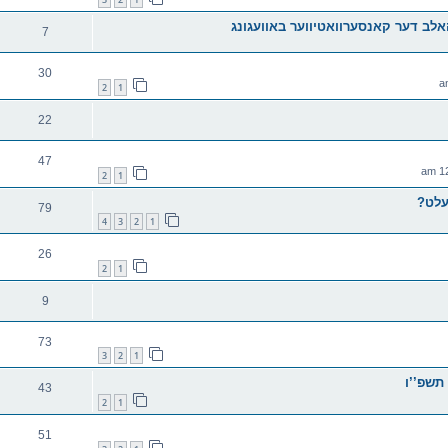
לב דער קאנסערוואטיווער באוועגונג
7
30
2
1
22
47
2
1
עלט?
79
4
3
2
1
26
2
1
9
73
3
2
1
תשפ’’ו
43
2
1
51