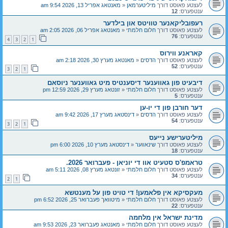
לעצטע פאוסט דורך
מיליטערמאן
«
מאנטאג אפריל 13, 2026 9:54 am
ענטפערס:
12
רעפובליקאנער טוויטס און בילדער
לעצטע פאוסט דורך
חלום חלמתי
«
מאנטאג אפריל 06, 2026 2:05 am
ענטפערס:
76
4
3
2
1
קאראנע ווירוס
לעצטע פאוסט דורך
הדסים
«
מאנטאג מערץ 30, 2026 2:18 am
ענטפערס:
52
3
2
1
דיבעיט פון גאווענער דיסענטיס מיט גאווענער ניוסאם
לעצטע פאוסט דורך
חלום חלמתי
«
זונטאג מערץ 29, 2026 12:59 pm
ענטפערס:
5
דער חורבן פון די יו-ען
לעצטע פאוסט דורך
הדסים
«
דינסטאג מערץ 17, 2026 9:42 am
ענטפערס:
54
3
2
1
מיליטערישע נייעס
לעצטע פאוסט דורך
שינאווער
«
דינסטאג מערץ 10, 2026 6:00 pm
ענטפערס:
18
טראמפ'ס סטעיט אוו די יוניאן - פעברואר 2026.
לעצטע פאוסט דורך
חלום חלמתי
«
זונטאג מערץ 08, 2026 5:11 am
ענטפערס:
34
2
1
מעקסיקא אין פלאמען! די טויט פון על מענטשא
לעצטע פאוסט דורך
חלום חלמתי
«
מיטוואך פעברואר 25, 2026 6:52 pm
ענטפערס:
22
מדינת ישראל אין מלחמה
לעצטע פאוסט דורך
חלום חלמתי
«
מאנטאג פעברואר 23, 2026 9:53 am