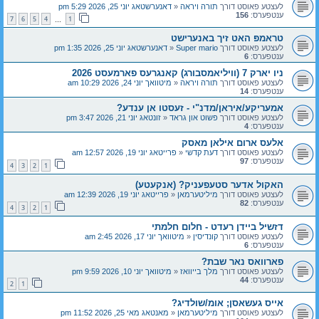
לעצטע פאוסט דורך
תורה ויראה
«
דאנערשטאג יוני 25, 2026 5:29 pm
ענטפערס:
156
7
6
5
4
1
…
טראמפּ האט זיך באנערישט
לעצטע פאוסט דורך
Super mario
«
דאנערשטאג יוני 25, 2026 1:35 pm
ענטפערס:
6
ניו יארק 7 (וויליאמסבורג) קאנגרעס פארמעסט 2026
לעצטע פאוסט דורך
תורה ויראה
«
מיטוואך יוני 24, 2026 10:29 am
ענטפערס:
14
אמעריקע/איראן/מדנ"י - זעסטו אן ענדע?
לעצטע פאוסט דורך
פשוט און גראד
«
זונטאג יוני 21, 2026 3:47 pm
ענטפערס:
4
אלעס ארום אילאן מאסק
לעצטע פאוסט דורך
דעת קדשי
«
פרייטאג יוני 19, 2026 12:57 am
ענטפערס:
97
4
3
2
1
האקול אדער סטעפעניק? (אנקעטע)
לעצטע פאוסט דורך
מיליטערמאן
«
פרייטאג יוני 19, 2026 12:39 am
ענטפערס:
82
4
3
2
1
דזשיל ביידן רעדט - חלום חלמתי
לעצטע פאוסט דורך
קונדיסין
«
מיטוואך יוני 17, 2026 2:45 am
ענטפערס:
6
פארוואס נאר שבת?
לעצטע פאוסט דורך
מלך בייוואז
«
מיטוואך יוני 10, 2026 9:59 pm
ענטפערס:
44
2
1
אייס געשאסן; אומ/שולדיג?
לעצטע פאוסט דורך
מיליטערמאן
«
מאנטאג מאי 25, 2026 11:52 pm