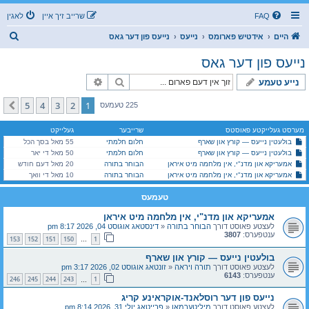
FAQ
שרייב זיך איין
לאגין
ז
היים
אידטיש פארומס
נייעס
נייעס פון דער גאס
ו
נייעס פון דער גאס
ך
זוך
פארגעשריטענע זוך
נייע טעמע
5
4
3
2
1
קומענדיגע
225 טעמעס
מערסט געלייקטע פאוסטס
שרייבער
געלייקט
בולעטין נייעס — קורץ און שארף
חלום חלמתי
55 מאל בסך הכל
בולעטין נייעס — קורץ און שארף
חלום חלמתי
50 מאל די יאר
אמעריקא און מדנ"י, אין מלחמה מיט איראן
הבוחר בתורה
20 מאל דעם חודש
אמעריקא און מדנ"י, אין מלחמה מיט איראן
הבוחר בתורה
10 מאל די וואך
טעמעס
אמעריקא און מדנ"י, אין מלחמה מיט איראן
לעצטע פאוסט דורך
הבוחר בתורה
«
דינסטאג אוגוסט 04, 2026 8:17 pm
ענטפערס:
3807
153
152
151
150
1
…
בולעטין נייעס — קורץ און שארף
לעצטע פאוסט דורך
תורה ויראה
«
זונטאג אוגוסט 02, 2026 3:17 pm
ענטפערס:
6143
246
245
244
243
1
…
נייעס פון דער רוסלאנד-אוקראינע קריג
לעצטע פאוסט דורך
מיליטערמאן
«
פרייטאג יולי 31, 2026 8:14 pm