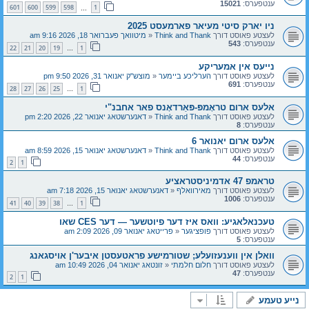
ענטפערס:
15021
601
600
599
598
1
…
ניו יארק סיטי מעיאר פארמעסט 2025
לעצטע פאוסט דורך
Think and Thank
«
מיטוואך פעברואר 18, 2026 9:16 am
ענטפערס:
543
22
21
20
19
1
…
נייעס אין אמעריקע
לעצטע פאוסט דורך
הערליכע ביימער
«
מוצש"ק יאנואר 31, 2026 9:50 pm
ענטפערס:
691
28
27
26
25
1
…
אלעס ארום טראָמפּ-פּאַרדאָנס פאר אחבנ"י
לעצטע פאוסט דורך
Think and Thank
«
דאנערשטאג יאנואר 22, 2026 2:20 pm
ענטפערס:
8
אלעס ארום יאנואר 6
לעצטע פאוסט דורך
Think and Thank
«
דאנערשטאג יאנואר 15, 2026 8:59 am
ענטפערס:
44
2
1
טראמפ 47 אדמיניסטראציע
לעצטע פאוסט דורך
מאירוואלף
«
דאנערשטאג יאנואר 15, 2026 7:18 am
ענטפערס:
1006
41
40
39
38
1
…
טעכנאלאגיע: וואס איז דער פיוטשער — דער CES שאו
לעצטע פאוסט דורך
פופציגער
«
פרייטאג יאנואר 09, 2026 2:09 am
ענטפערס:
5
וואלן אין ווענעזועלע; שטורמישע פראטעסטן איבער'ן אויסגאנג
לעצטע פאוסט דורך
חלום חלמתי
«
זונטאג יאנואר 04, 2026 10:49 am
ענטפערס:
47
2
1
נייע טעמע