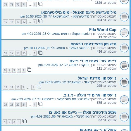
ענטפערס:
1829
74
73
72
71
1
…
מיליטערישע נייעס קאנאל - מיט מיליטערמאן
לעצטע פאוסט דורך
מיליטערמאן
«
דאנערשטאג יולי 30, 2026 10:58 pm
ענטפערס:
354
15
14
13
12
1
…
Fifa World Cup
לעצטע פאוסט דורך
Super mario
«
דאנערשטאג יולי 23, 2026 4:01 pm
ענטפערס:
13
טיש פון פרעזידענט טראמפ
לעצטע פאוסט דורך
היימשע באפער
«
זונטאג יולי 19, 2026 10:41 pm
ענטפערס:
436
18
17
16
15
1
…
דיינע צוויי צענט צו די נייעס
לעצטע פאוסט דורך
בודקע
«
זונטאג יולי 12, 2026 3:29 pm
ענטפערס:
111
5
4
3
2
1
נייעס פון מדינת ישראל
לעצטע פאוסט דורך
אגד
«
זונטאג יולי 12, 2026 12:19 pm
ענטפערס:
295
12
11
10
9
1
…
נייעס פון ארום די וועלט - א.נ.ב.
לעצטע פאוסט דורך
אידטיש נייעס באריכטער
«
דינסטאג יולי 07, 2026 2:23 am
ענטפערס:
575
24
23
22
21
1
…
2026 מידטורם וואלן — נייעס און נאטיצן
לעצטע פאוסט דורך
נאו לעיבל
«
מאנטאג יולי 06, 2026 4:09 pm
ענטפערס:
82
4
3
2
1
שאול’ס נייעס צענטער