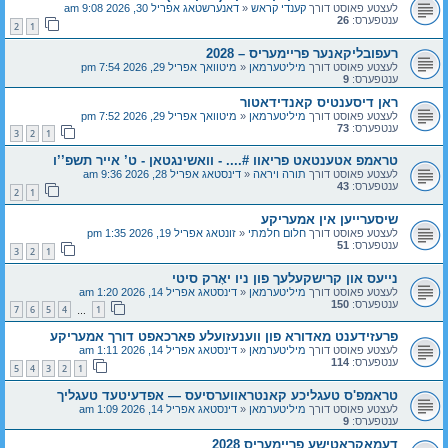
לעצטע פאוסט דורך
קענדי קראש
«
דאנערשטאג אפריל 30, 2026 9:08 am
ענטפערס:
26
2
1
רעפובליקאנער פריימעריס – 2028
לעצטע פאוסט דורך
מיליטערמאן
«
מיטוואך אפריל 29, 2026 7:54 pm
ענטפערס:
9
ראן דיסענטיס קאנדידאטור
לעצטע פאוסט דורך
מיליטערמאן
«
מיטוואך אפריל 29, 2026 7:52 pm
ענטפערס:
73
3
2
1
טראמפ אטענטאט פריאוו #.... - וואשינגטאן - ט’ אייר תשפ’’ו
לעצטע פאוסט דורך
תורה ויראה
«
דינסטאג אפריל 28, 2026 9:36 am
ענטפערס:
43
2
1
שיסערייען אין אמעריקע
לעצטע פאוסט דורך
חלום חלמתי
«
זונטאג אפריל 19, 2026 1:35 pm
ענטפערס:
51
3
2
1
נייעס און קרישקעלעך פון ניו יאָרק סיטי
לעצטע פאוסט דורך
מיליטערמאן
«
דינסטאג אפריל 14, 2026 1:20 am
ענטפערס:
150
7
6
5
4
1
…
פרעזידענט מאדורא פון ווענעזועלע פארכאפט דורך אמעריקע
לעצטע פאוסט דורך
מיליטערמאן
«
דינסטאג אפריל 14, 2026 1:11 am
ענטפערס:
114
5
4
3
2
1
טראמפ'ס טעגליכע קאנטראווערסיעס — אפדעיטעד טעגליך
לעצטע פאוסט דורך
מיליטערמאן
«
דינסטאג אפריל 14, 2026 1:09 am
ענטפערס:
9
דעמאקראטישע פריימעריס 2028