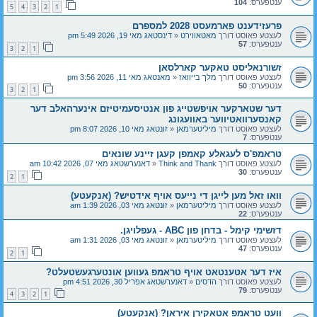
ענטפערס:
104
5
4
3
2
1
פרעזידענט פארמעסט 2028 למספרם
לעצטע פאוסט דורך
מאטאווירט
«
דינסטאג מאי 19, 2026 5:49 pm
ענטפערס:
57
3
2
1
זשורנאליסט טאקער קארלסאן
לעצטע פאוסט דורך
מלך בייוואז
«
מאנטאג מאי 11, 2026 3:56 pm
ענטפערס:
50
3
2
1
דער שטארקער אויפשטייג פון אנטיסעמיטיזם אינערהאלב דער
קאנסערוואטיווער באוועגונג
לעצטע פאוסט דורך
מיליטערמאן
«
זונטאג מאי 10, 2026 8:07 pm
ענטפערס:
7
טראמפ'ס לעגאלע קאמפן קעגן זיינע שונאים
לעצטע פאוסט דורך
Think and Thank
«
דאנערשטאג מאי 07, 2026 10:42 am
ענטפערס:
30
2
1
וואו זאל מען לייגן די נייעס אויף אידטיש? (אנקעטע)
לעצטע פאוסט דורך
מיליטערמאן
«
זונטאג מאי 03, 2026 1:39 am
ענטפערס:
22
דזשימי קימל - בדחן פון ABC - געפלויגן.
לעצטע פאוסט דורך
מיליטערמאן
«
זונטאג מאי 03, 2026 1:31 am
ענטפערס:
47
2
1
איז דער אטענטאט אויף טראמפ געווען אונטערגעשטעלט?
לעצטע פאוסט דורך
הדסים
«
דאנערשטאג אפריל 30, 2026 4:51 pm
ענטפערס:
79
4
3
2
1
וועט טראמפ אטאקירן איראן? (אנקעטע)