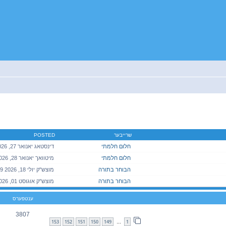
יטענע זוך
שרייבער
POSTED
חלום חלמתי
חלום חלמתי
הבוחר בתורה
מוצש"ק יולי 18, 2026 7:09 pm
הבוחר בתורה
ענטפערס
3807
153
152
151
150
149
1
…