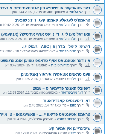
דער שטארקער אויפשטייג פון אנטיסעמיטיזם אינערהא
דורך
ישי הלחמי
»
מיטוואך נאוועמבער 12, 2025 9:44 pm
טראמפ'ס לעגאלע קאמפן קעגן זיינע שונאים
דורך
חלום חלמתי
»
פרייטאג סעפטעמבער 26, 2025 10:42 am
וואו זאל מען לייגן די נייעס אויף אידטיש? (אנקעטע)
דורך
חלום חלמתי
»
מאנטאג נאוועמבער 10, 2025 12:25 am
דזשימי קימל - בדחן פון ABC - געפלויגן.
דורך
חלום חלמתי
»
דאנערשטאג סעפטעמבער 18, 2025 12:30 am
איז דער אטענטאט אויף טראמפ געווען אונטערגעשט
דורך
נקודות טובות
»
מאנטאג יולי 15, 2024 9:47 pm
וועט טראמפ אטאקירן איראן? (אנקעטע)
דורך
פליט
»
דינסטאג יאנואר 13, 2026 10:25 pm
רעפובליקאנער פריימעריס – 2028
דורך
דער אויבערהאר
»
מאנטאג נאוועמבער 11, 2024 12:59 pm
ראן דיסענטיס קאנדידאטור
דורך
נחום
»
פרייטאג יולי 14, 2023 2:45 pm
טראמפ אטענטאט פריאוו #.... - וואשינגטאן - ט’ אייר 
דורך
הבוחר בתורה
»
מוצש"ק אפריל 25, 2026 9:04 pm
שיסערייען אין אמעריקע
דורך
ניקל
»
זונטאג אקטאבער 29, 2023 12:00 pm