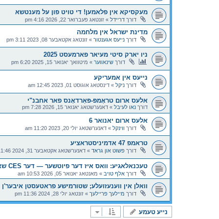
מעקסיקא אין פלאמען! די טויט פון על מענטשא
דורך
דריידל
»
זונטאג פעברואר 22, 2026 4:16 pm
מדינת ישראל אין מלחמה
דורך
נייעס אגענטור
»
זונטאג אקטאבער 08, 2023 3:11 pm
ניו יארק סיטי מעיאר פארמעסט 2025
דורך
שינאווער
»
מיטוואך יאנואר 15, 2025 6:20 pm
נייעס אין אמעריקע
דורך
ניקל
»
דינסטאג אוגוסט 01, 2023 12:45 am
אלעס ארום טראָמפּ-פּאַרדאָנס פאר אחבנ"י
דורך
נאו לעיבל
»
דאנערשטאג יאנואר 15, 2026 7:28 pm
אלעס ארום יאנואר 6
דורך
ווינקל
»
דאנערשטאג יולי 20, 2023 11:20 am
טראמפ 47 אדמיניסטראציע
דורך
פשוט און גראד
»
דאנערשטאג אקטאבער 31, 2024 11:46 pm
טעכנאלאגיע: וואס איז דער פיוטשער — דער CES שאו
דורך
אלף טויב
»
מאנטאג יאנואר 05, 2026 10:53 am
וואלן אין ווענעזועלע; שטורמישע פראטעסטן איבער'ן 
דורך
מיילעך פריילעך
»
זונטאג יולי 28, 2024 11:36 pm
נייע טעמע