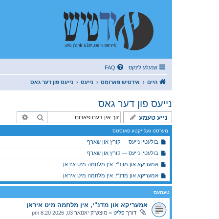
שנעלע לינקס
FAQ
היים
אידטיש פארומס
נייעס
נייעס פון דער גאס
נייעס פון דער גאס
זוך
פארגעשר
נייע טעמע
מערסט געלייקטע פאוסטס
בולעטין נייעס — קורץ און שארף
בולעטין נייעס — קורץ און שארף
אמעריקא און מדנ"י, אין מלחמה מיט איראן
אמעריקא און מדנ"י, אין מלחמה מיט איראן
טעמעס
אמעריקא און מדנ"י, אין מלחמה מיט איראן
דורך
פליט
»
מוצש"ק יאנואר 03, 2026 8:20 pm