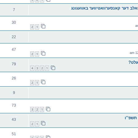
לב דער קאנסערוואטיווער באוועגונג
7
30
2
1
22
47
2
1
עלט?
79
4
3
2
1
26
2
1
9
73
3
2
1
תשפ’’ו
43
2
1
51