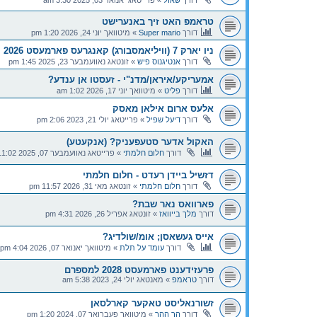
טראמפּ האט זיך באנערישט
דורך
Super mario
»
מיטוואך יוני 24, 2026 1:20 pm
ניו יארק 7 (וויליאמסבורג) קאנגרעס פארמעסט 2026
דורך
אנטיגנוס פיש
»
זונטאג נאוועמבער 23, 2025 1:45 pm
אמעריקע/איראן/מדנ"י - זעסטו אן ענדע?
דורך
פליט
»
מיטוואך יוני 17, 2026 1:02 am
אלעס ארום אילאן מאסק
דורך
דיעל שפיל
»
פרייטאג יולי 21, 2023 2:06 pm
האקול אדער סטעפעניק? (אנקעטע)
דורך
חלום חלמתי
»
פרייטאג נאוועמבער 07, 2025 11:02 am
דזשיל ביידן רעדט - חלום חלמתי
דורך
חלום חלמתי
»
זונטאג מאי 31, 2026 11:57 pm
פארוואס נאר שבת?
דורך
מלך בייוואז
»
זונטאג אפריל 26, 2026 4:31 pm
אייס געשאסן; אומ/שולדיג?
דורך
עומד על תלת
»
מיטוואך יאנואר 07, 2026 4:04 pm
פרעזידענט פארמעסט 2028 למספרם
דורך
טראמפ
»
מאנטאג יולי 24, 2023 5:38 am
זשורנאליסט טאקער קארלסאן
דורך
הר ההר
»
מיטוואך פעברואר 07, 2024 1:20 pm