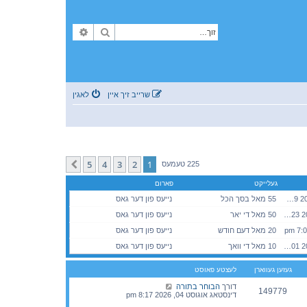
זוך
פארגעשריטענע זוך
שרייב זיך איין
לאגין
5
4
3
2
1
קומענדיגע
225 טעמעס
געלייקט
פארום
דינסטאג יאנואר 27, 2026 11:29 am
55 מאל בסך הכל
נייעס פון דער גאס
מיטוואך יאנואר 28, 2026 2:23 pm
50 מאל די יאר
נייעס פון דער גאס
20 מאל דעם חודש
נייעס פון דער גאס
מוצש"ק אוגוסט 01, 2026 7:01 pm
10 מאל די וואך
נייעס פון דער גאס
געזען געווארן
לעצטע פאוסט
דורך
הבוחר בתורה
149779
דינסטאג אוגוסט 04, 2026 8:17 pm