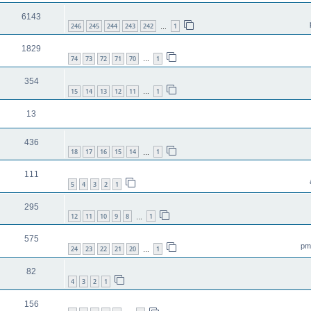
6143
246
245
244
243
242
1
…
1829
74
73
72
71
70
1
…
354
15
14
13
12
11
1
…
13
436
18
17
16
15
14
1
…
111
5
4
3
2
1
295
12
11
10
9
8
1
…
575
24
23
22
21
20
1
…
82
4
3
2
1
156