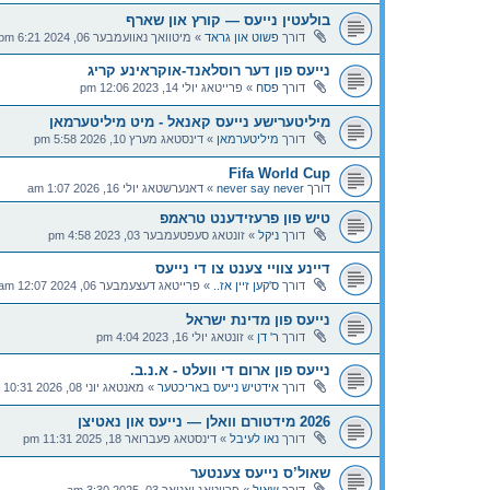
בולעטין נייעס — קורץ און שארף
דורך
פשוט און גראד
»
מיטוואך נאוועמבער 06, 2024 6:21 pm
נייעס פון דער רוסלאנד-אוקראינע קריג
דורך
פסח
»
פרייטאג יולי 14, 2023 12:06 pm
מיליטערישע נייעס קאנאל - מיט מיליטערמאן
דורך
מיליטערמאן
»
דינסטאג מערץ 10, 2026 5:58 pm
Fifa World Cup
דורך
never say never
»
דאנערשטאג יולי 16, 2026 1:07 am
טיש פון פרעזידענט טראמפ
דורך
ניקל
»
זונטאג סעפטעמבער 03, 2023 4:58 pm
דיינע צוויי צענט צו די נייעס
דורך
ס'קען זיין אז..
»
פרייטאג דעצעמבער 06, 2024 12:07 am
נייעס פון מדינת ישראל
דורך
ר' דן
»
זונטאג יולי 16, 2023 4:04 pm
נייעס פון ארום די וועלט - א.נ.ב.
דורך
אידטיש נייעס באריכטער
»
מאנטאג יוני 08, 2026 10:31 pm
2026 מידטורם וואלן — נייעס און נאטיצן
דורך
נאו לעיבל
»
דינסטאג פעברואר 18, 2025 11:31 pm
שאול’ס נייעס צענטער
דורך
שאול
»
פרייטאג יאנואר 03, 2025 3:30 am