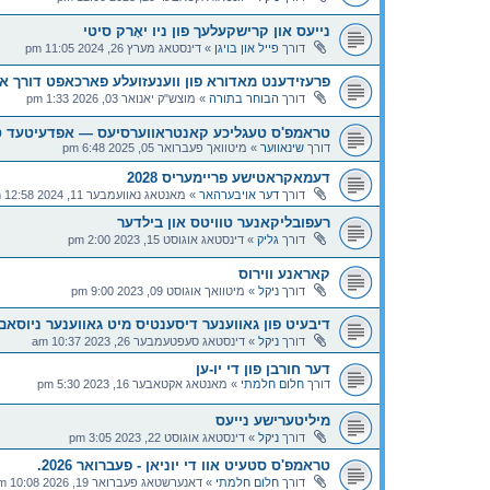
נייעס און קרישקעלעך פון ניו יאָרק סיטי
דורך
פייל און בויגן
»
דינסטאג מערץ 26, 2024 11:05 pm
פרעזידענט מאדורא פון ווענעזועלע פארכאפט דורך א
דורך
הבוחר בתורה
»
מוצש"ק יאנואר 03, 2026 1:33 pm
טראמפ'ס טעגליכע קאנטראווערסיעס — אפדעיטעד ט
דורך
שינאווער
»
מיטוואך פעברואר 05, 2025 6:48 pm
דעמאקראטישע פריימעריס 2028
דורך
דער אויבערהאר
»
מאנטאג נאוועמבער 11, 2024 12:58 pm
רעפובליקאנער טוויטס און בילדער
דורך
גליק
»
דינסטאג אוגוסט 15, 2023 2:00 pm
קאראנע ווירוס
דורך
ניקל
»
מיטוואך אוגוסט 09, 2023 9:00 pm
דיבעיט פון גאווענער דיסענטיס מיט גאווענער ניוסאם
דורך
ניקל
»
דינסטאג סעפטעמבער 26, 2023 10:37 am
דער חורבן פון די יו-ען
דורך
חלום חלמתי
»
מאנטאג אקטאבער 16, 2023 5:30 pm
מיליטערישע נייעס
דורך
ניקל
»
דינסטאג אוגוסט 22, 2023 3:05 pm
טראמפ'ס סטעיט אוו די יוניאן - פעברואר 2026.
דורך
חלום חלמתי
»
דאנערשטאג פעברואר 19, 2026 10:08 pm