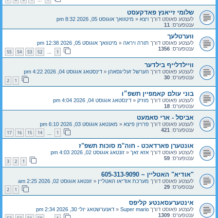
שלומי זייאנץ פאדקעסט
לעצטע פאוסט דורך
ויצא
«
מיטוואך אוגוסט 05, 2026 8:32 pm
ענטפערס:
11
ווערטלעך
לעצטע פאוסט דורך
תורה ויראה
«
מיטוואך אוגוסט 05, 2026 12:38 pm
ענטפערס:
1356
55
54
53
52
1
…
וויילדלייף בילדער
לעצטע פאוסט דורך
הערשל זעליגסאהן
«
דינסטאג אוגוסט 04, 2026 4:22 pm
ענטפערס:
30
2
1
בוני עולם קאמפיין תשפ״ו
לעצטע פאוסט דורך
מוזיק
«
דינסטאג אוגוסט 04, 2026 4:04 pm
ענטפערס:
18
אביסל - ארי סאמעט
לעצטע פאוסט דורך
פרויזן פיצא
«
מאנטאג אוגוסט 03, 2026 6:10 pm
ענטפערס:
421
17
16
15
14
1
…
אונטערן פארדאכט - חוה"מ סוכות תשפ"ז
לעצטע פאוסט דורך
אזא זאך
«
זונטאג אוגוסט 02, 2026 4:03 pm
ענטפערס:
59
3
2
1
"אודיא" האטליין ~ 605-313-9090
לעצטע פאוסט דורך
מערכת אודיאו האטליין
«
זונטאג אוגוסט 02, 2026 2:25 am
ענטפערס:
29
2
1
אינטערעסאנטע קליפס
לעצטע פאוסט דורך
Super mario
«
דאנערשטאג יולי 30, 2026 2:34 pm
ענטפערס:
1309