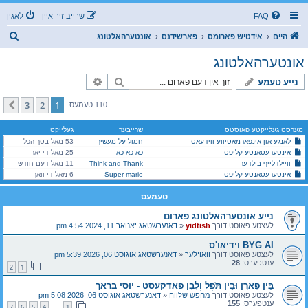
FAQ
שרייב זיך איין
לאגין
ז
היים
אידטיש פארומס
פארשידנס
אונטערהאלטונג
ו
אונטערהאלטונג
ך
זוך
פארגעשריטענע זוך
נייע טעמע
3
2
1
קומענדיגע
110 טעמעס
מערסט געלייקטע פאוסטס
שרייבער
געלייקט
לאנגע און אינפארמאטיווע ווידעאס
חמול על מעשיך
53 מאל בסך הכל
אינטערעסאנטע קליפס
כא כא כא
25 מאל די יאר
וויילדלייף בילדער
Think and Thank
11 מאל דעם חודש
אינטערעסאנטע קליפס
Super mario
6 מאל די וואך
טעמעס
נייע אונטערהאלטונג פארום
לעצטע פאוסט דורך
yidtish
«
דאנערשטאג יאנואר 11, 2024 4:54 pm
BYG AI וידיאו'ס
לעצטע פאוסט דורך
וואוילער
«
דאנערשטאג אוגוסט 06, 2026 5:39 pm
ענטפערס:
28
2
1
בֵּין פָּארָן וּבֵין תֹּפֶל וְלָבָן פאדקעסט - יוסי בראך
לעצטע פאוסט דורך
מחפש שלווה
«
דאנערשטאג אוגוסט 06, 2026 5:08 pm
ענטפערס:
155
7
6
5
4
1
…