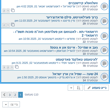
וועלוועלע קירשנבוים
לעצטע פאוסט דורך
עדיטאריעל
«
דאנערשטאג יאנואר 01, 2026 4:02 pm
ענטפערס:
27
2
1
ברוך פערלאוויטש, פילם פראדוצירער
לעצטע פאוסט דורך
מיין מיינונג
«
מיטוואך דעצעמבער 24, 2025 11:03 pm
ענטפערס:
29
2
1
דראמאדי-תא - לאנגזאם און פעלדמאן חוה''מ סוכות תשפ''ו -
דראמאדי 2
לעצטע פאוסט דורך
מחודש
«
דינסטאג דעצעמבער 16, 2025 10:56 am
ענטפערס:
22
געב א שמייכל - איינס און א גוטס!
לעצטע פאוסט דורך
להגדיל הטראסק
«
דאנערשטאג נאוועמבער 06, 2025 10:54 am
ענטפערס:
10
'לעיטעסט טאלקס' פאדקעסט
לעצטע פאוסט דורך
וויענער חסיד
«
דינסטאג סעפטעמבער 02, 2025 9:21 pm
ענטפערס:
70
3
2
1
24 שעה — שפיל אין ארץ ישראל
לעצטע פאוסט דורך
א גרויסע צדיק
«
מיטוואך אוגוסט 20, 2025 1:50 pm
ענטפערס:
14
נייע טעמע
3
2
1
קומענדיגע
110 טעמעס
גיי צו