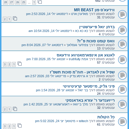
ענטפערס:
682
28
27
26
25
1
…
ווידעא'ס פון MR BEAST
לעצטע פאוסט דורך
מאדערן ארט
«
דינסטאג יולי 14, 2026 2:53 pm
ענטפערס:
31
2
1
בדחן יואל פייערשטיין
לעצטע פאוסט דורך
כא כא כא
«
דינסטאג יולי 14, 2026 10:54 am
ענטפערס:
4
וואס קומט סוכות פ״ז?
לעצטע פאוסט דורך
צפת'ער געסלאך
«
דינסטאג יולי 07, 2026 8:04 pm
ענטפערס:
13
לאנגע און אינפארמאטיווע ווידעאס
לעצטע פאוסט דורך
אמת truthfully
«
זונטאג יולי 05, 2026 7:00 pm
ענטפערס:
57
3
2
1
שפיל אין לאנדאן - חוה"מ סוכות תשפ"ז
לעצטע פאוסט דורך
א גרויסע צדיק
«
פרייטאג יולי 03, 2026 2:57 am
ענטפערס:
2
פיני גליק, מייסטער קרעיטיוויטי
לעצטע פאוסט דורך
בני יואל
«
זונטאג יוני 28, 2026 1:54 pm
ענטפערס:
24
רייזענדער ר’ עזרא באדאנסקי
לעצטע פאוסט דורך
מלך בייוואז
«
דאנערשטאג יוני 25, 2026 1:42 pm
ענטפערס:
32
2
1
כל הקולות
לעצטע פאוסט דורך
teltech
«
מיטוואך יוני 24, 2026 5:02 pm
ענטפערס:
61
3
2
1