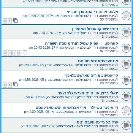
לעצטע פאוסט דורך
ירושלימער איד
«
זונטאג אפריל 12, 2026 5:21 am
ענטפערס:
5
אלעס ארום די אונטערן חבריא
לעצטע פאוסט דורך
חלום חלמתי
«
מוצש"ק אפריל 04, 2026 10:09 pm
ענטפערס:
33
2
1
חסידישע קווארטל האטליין
לעצטע פאוסט דורך
בני יואל
«
זונטאג מערץ 22, 2026 2:14 am
ענטפערס:
1
קארופט — עפיק שפיל חוה"מ פסח תשפ"ה
לעצטע פאוסט דורך
לב שלם
«
דינסטאג מערץ 17, 2026 10:43 am
ענטפערס:
97
4
3
2
1
אינטערעסאנטע טוויטס
לעצטע פאוסט דורך
חלום חלמתי
«
דאנערשטאג מערץ 05, 2026 2:33 pm
ענטפערס:
11
קריעטיווע פורים פארשטעלאכץ
לעצטע פאוסט דורך
חלום חלמתי
«
דאנערשטאג מערץ 05, 2026 9:56 am
ענטפערס:
28
2
1
יואלי ברוין און חיים הערש גלאנצער
לעצטע פאוסט דורך
דוד הצדיק
«
זונטאג פעברואר 22, 2026 4:51 pm
ענטפערס:
6
די אינער טשיילד - ארי אבראמאוויטש פאדקעסט
לעצטע פאוסט דורך
פופציגער
«
מאנטאג פעברואר 09, 2026 4:30 pm
ענטפערס:
10
ערליכע נייעס וועבסייטס
לעצטע פאוסט דורך
זעליג סיגל
«
דאנערשטאג יאנואר 08, 2026 3:08 pm
ענטפערס:
15