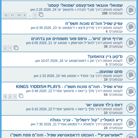
שמואלי אונגאר פאדקעסט 'שמואלי קעסט'
לעצטע פאוסט דורך
פון די חברה
«
מיטוואך יוני 24, 2026 2:25 pm
ענטפערס:
288
12
11
10
9
1
…
עפיק שפיל חוה''מ סוכות תשפ''ח
לעצטע פאוסט דורך
פרויזן פיצא
«
דינסטאג יוני 23, 2026 6:39 pm
ענטפערס:
4
ארויף אויפן 'טיש'… טיפס פאר משמחים און בדחנים
לעצטע פאוסט דורך
להגדיל הטראסק
«
זונטאג יוני 21, 2026 6:05 pm
ענטפערס:
39
2
1
ס'קען גיין צוזאמען?
לעצטע פאוסט דורך
חנן
«
דאנערשטאג יוני 18, 2026 10:07 pm
ענטפערס:
5
סתם שמועסן…
לעצטע פאוסט דורך
צבי וחמיד
«
זונטאג מאי 10, 2026 1:33 pm
ענטפערס:
19
עזרא שפיל - חוה"מ סוכות תשפ"ו - KINGS YIDDISH PLAYS
לעצטע פאוסט דורך
מלך בייוואז
«
מיטוואך אפריל 22, 2026 5:48 pm
ענטפערס:
54
3
2
1
דאס בילד פונעם יאר
לעצטע פאוסט דורך
מלך בייוואז
«
מיטוואך אפריל 22, 2026 5:42 pm
ענטפערס:
10
נייע האטליין "קול ירושלים" - עניני גאולה
לעצטע פאוסט דורך
זלמעלע
«
דינסטאג אפריל 21, 2026 7:36 pm
ענטפערס:
24
**אפעראציע** - העכסט דראמאטישע שפיל - חוה"מ פסח תשפ"ו