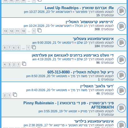
53
52
51
50
1
…
Re: אברהם שווארץ - Level Up Roadtrips
לעצטע פאוסט דורך
פופציגער
«
דאנערשטאג יולי 23, 2026 10:27 pm
ענטפערס:
15
'היימישע קרעטשמע' האטליין
לעצטע פאוסט דורך
רב הכולל
«
דאנערשטאג יולי 23, 2026 10:24 pm
ענטפערס:
308
13
12
11
10
1
…
אינטערעסאנטע צעטלעך
לעצטע פאוסט דורך
לב שלם
«
דינסטאג יולי 21, 2026 9:00 am
ענטפערס:
184
8
7
6
5
1
…
די וועלט בארימטע בדחנים לאנגזאם און פעלדמאן
לעצטע פאוסט דורך
לב שלם
«
דינסטאג יולי 21, 2026 4:19 am
ענטפערס:
96
4
3
2
1
נייע קול הקולות האטליין - 605-313-8080
לעצטע פאוסט דורך
משה זיך מיך
«
מאנטאג יולי 20, 2026 8:50 pm
ענטפערס:
1
'דער גלאוב' האטליין
לעצטע פאוסט דורך
משה זיך מיך
«
מאנטאג יולי 20, 2026 8:43 pm
ענטפערס:
46
2
1
פיני רובינשטיין - פון די ברוכווארג | Pinny Rubinstein -
AFTERMATH
לעצטע פאוסט דורך
מוזיק
«
זונטאג יולי 19, 2026 3:55 pm
ענטפערס:
3
אינטערעסאנטע בילדער
לעצטע פאוסט דורך
צווייטע האנטוך
«
פרייטאג יולי 17, 2026 2:38 pm