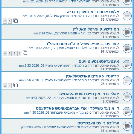
לעצטע פאוסט דורך
ירושלימער איד
«
זונטאג אפריל 12, 2026 5:21 am
ענטפערס:
5
אלעס ארום די אונטערן חבריא
לעצטע פאוסט דורך
חלום חלמתי
«
מוצש"ק אפריל 04, 2026 10:09 pm
ענטפערס:
33
2
1
חסידישע קווארטל האטליין
לעצטע פאוסט דורך
בני יואל
«
זונטאג מערץ 22, 2026 2:14 am
ענטפערס:
1
קארופט — עפיק שפיל חוה"מ פסח תשפ"ה
לעצטע פאוסט דורך
לב שלם
«
דינסטאג מערץ 17, 2026 10:43 am
ענטפערס:
97
4
3
2
1
אינטערעסאנטע טוויטס
לעצטע פאוסט דורך
חלום חלמתי
«
דאנערשטאג מערץ 05, 2026 2:33 pm
ענטפערס:
11
קריעטיווע פורים פארשטעלאכץ
לעצטע פאוסט דורך
חלום חלמתי
«
דאנערשטאג מערץ 05, 2026 9:56 am
ענטפערס:
28
2
1
יואלי ברוין און חיים הערש גלאנצער
לעצטע פאוסט דורך
דוד הצדיק
«
זונטאג פעברואר 22, 2026 4:51 pm
ענטפערס:
6
די אינער טשיילד - ארי אבראמאוויטש פאדקעסט
לעצטע פאוסט דורך
פופציגער
«
מאנטאג פעברואר 09, 2026 4:30 pm
ענטפערס:
10
ערליכע נייעס וועבסייטס
לעצטע פאוסט דורך
זעליג סיגל
«
דאנערשטאג יאנואר 08, 2026 3:08 pm
ענטפערס:
15