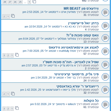
ענטפערס:
682
28
27
26
25
1
…
ווידעא'ס פון MR BEAST
לעצטע פאוסט דורך
מאדערן ארט
«
דינסטאג יולי 14, 2026 2:53 pm
ענטפערס:
31
2
1
בדחן יואל פייערשטיין
לעצטע פאוסט דורך
כא כא כא
«
דינסטאג יולי 14, 2026 10:54 am
ענטפערס:
4
וואס קומט סוכות פ״ז?
לעצטע פאוסט דורך
צפת'ער געסלאך
«
דינסטאג יולי 07, 2026 8:04 pm
ענטפערס:
13
לאנגע און אינפארמאטיווע ווידעאס
לעצטע פאוסט דורך
אמת truthfully
«
זונטאג יולי 05, 2026 7:00 pm
ענטפערס:
57
3
2
1
שפיל אין לאנדאן - חוה"מ סוכות תשפ"ז
לעצטע פאוסט דורך
א גרויסע צדיק
«
פרייטאג יולי 03, 2026 2:57 am
ענטפערס:
2
פיני גליק, מייסטער קרעיטיוויטי
לעצטע פאוסט דורך
בני יואל
«
זונטאג יוני 28, 2026 1:54 pm
ענטפערס:
24
רייזענדער ר’ עזרא באדאנסקי
לעצטע פאוסט דורך
מלך בייוואז
«
דאנערשטאג יוני 25, 2026 1:42 pm
ענטפערס:
32
2
1
כל הקולות
לעצטע פאוסט דורך
teltech
«
מיטוואך יוני 24, 2026 5:02 pm
ענטפערס:
61
3
2
1