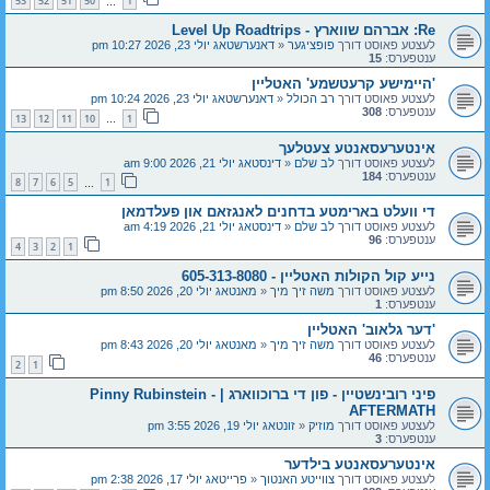
53
52
51
50
1
…
Re: אברהם שווארץ - Level Up Roadtrips
לעצטע פאוסט דורך
פופציגער
«
דאנערשטאג יולי 23, 2026 10:27 pm
ענטפערס:
15
'היימישע קרעטשמע' האטליין
לעצטע פאוסט דורך
רב הכולל
«
דאנערשטאג יולי 23, 2026 10:24 pm
ענטפערס:
308
13
12
11
10
1
…
אינטערעסאנטע צעטלעך
לעצטע פאוסט דורך
לב שלם
«
דינסטאג יולי 21, 2026 9:00 am
ענטפערס:
184
8
7
6
5
1
…
די וועלט בארימטע בדחנים לאנגזאם און פעלדמאן
לעצטע פאוסט דורך
לב שלם
«
דינסטאג יולי 21, 2026 4:19 am
ענטפערס:
96
4
3
2
1
נייע קול הקולות האטליין - 605-313-8080
לעצטע פאוסט דורך
משה זיך מיך
«
מאנטאג יולי 20, 2026 8:50 pm
ענטפערס:
1
'דער גלאוב' האטליין
לעצטע פאוסט דורך
משה זיך מיך
«
מאנטאג יולי 20, 2026 8:43 pm
ענטפערס:
46
2
1
פיני רובינשטיין - פון די ברוכווארג | Pinny Rubinstein -
AFTERMATH
לעצטע פאוסט דורך
מוזיק
«
זונטאג יולי 19, 2026 3:55 pm
ענטפערס:
3
אינטערעסאנטע בילדער
לעצטע פאוסט דורך
צווייטע האנטוך
«
פרייטאג יולי 17, 2026 2:38 pm