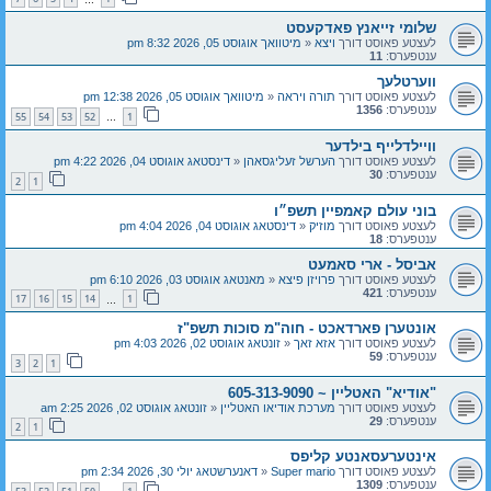
שלומי זייאנץ פאדקעסט
לעצטע פאוסט דורך
ויצא
«
מיטוואך אוגוסט 05, 2026 8:32 pm
ענטפערס:
11
ווערטלעך
לעצטע פאוסט דורך
תורה ויראה
«
מיטוואך אוגוסט 05, 2026 12:38 pm
ענטפערס:
1356
55
54
53
52
1
…
וויילדלייף בילדער
לעצטע פאוסט דורך
הערשל זעליגסאהן
«
דינסטאג אוגוסט 04, 2026 4:22 pm
ענטפערס:
30
2
1
בוני עולם קאמפיין תשפ״ו
לעצטע פאוסט דורך
מוזיק
«
דינסטאג אוגוסט 04, 2026 4:04 pm
ענטפערס:
18
אביסל - ארי סאמעט
לעצטע פאוסט דורך
פרויזן פיצא
«
מאנטאג אוגוסט 03, 2026 6:10 pm
ענטפערס:
421
17
16
15
14
1
…
אונטערן פארדאכט - חוה"מ סוכות תשפ"ז
לעצטע פאוסט דורך
אזא זאך
«
זונטאג אוגוסט 02, 2026 4:03 pm
ענטפערס:
59
3
2
1
"אודיא" האטליין ~ 605-313-9090
לעצטע פאוסט דורך
מערכת אודיאו האטליין
«
זונטאג אוגוסט 02, 2026 2:25 am
ענטפערס:
29
2
1
אינטערעסאנטע קליפס
לעצטע פאוסט דורך
Super mario
«
דאנערשטאג יולי 30, 2026 2:34 pm
ענטפערס:
1309