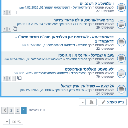
וועלוועלע קירשנבוים
לעצטע פאוסט דורך
עדיטאריעל
«
דאנערשטאג יאנואר 01, 2026 4:02 pm
ענטפערס:
27
2
1
ברוך פערלאוויטש, פילם פראדוצירער
לעצטע פאוסט דורך
מיין מיינונג
«
מיטוואך דעצעמבער 24, 2025 11:03 pm
ענטפערס:
29
2
1
דראמאדי-תא - לאנגזאם און פעלדמאן חוה''מ סוכות תשפ''ו -
דראמאדי 2
לעצטע פאוסט דורך
מחודש
«
דינסטאג דעצעמבער 16, 2025 10:56 am
ענטפערס:
22
געב א שמייכל - איינס און א גוטס!
לעצטע פאוסט דורך
להגדיל הטראסק
«
דאנערשטאג נאוועמבער 06, 2025 10:54 am
ענטפערס:
10
'לעיטעסט טאלקס' פאדקעסט
לעצטע פאוסט דורך
וויענער חסיד
«
דינסטאג סעפטעמבער 02, 2025 9:21 pm
ענטפערס:
70
3
2
1
24 שעה — שפיל אין ארץ ישראל
לעצטע פאוסט דורך
א גרויסע צדיק
«
מיטוואך אוגוסט 20, 2025 1:50 pm
ענטפערס:
14
נייע טעמע
3
2
1
קומענדיגע
110 טעמעס
גיי צו