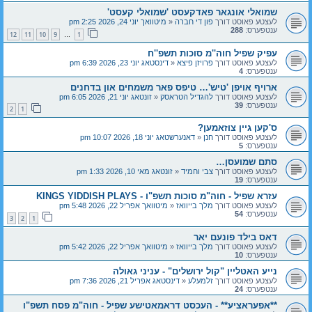
שמואלי אונגאר פאדקעסט 'שמואלי קעסט'
לעצטע פאוסט דורך
פון די חברה
«
מיטוואך יוני 24, 2026 2:25 pm
ענטפערס:
288
12
11
10
9
1
…
עפיק שפיל חוה''מ סוכות תשפ''ח
לעצטע פאוסט דורך
פרויזן פיצא
«
דינסטאג יוני 23, 2026 6:39 pm
ענטפערס:
4
ארויף אויפן 'טיש'… טיפס פאר משמחים און בדחנים
לעצטע פאוסט דורך
להגדיל הטראסק
«
זונטאג יוני 21, 2026 6:05 pm
ענטפערס:
39
2
1
ס'קען גיין צוזאמען?
לעצטע פאוסט דורך
חנן
«
דאנערשטאג יוני 18, 2026 10:07 pm
ענטפערס:
5
סתם שמועסן…
לעצטע פאוסט דורך
צבי וחמיד
«
זונטאג מאי 10, 2026 1:33 pm
ענטפערס:
19
עזרא שפיל - חוה"מ סוכות תשפ"ו - KINGS YIDDISH PLAYS
לעצטע פאוסט דורך
מלך בייוואז
«
מיטוואך אפריל 22, 2026 5:48 pm
ענטפערס:
54
3
2
1
דאס בילד פונעם יאר
לעצטע פאוסט דורך
מלך בייוואז
«
מיטוואך אפריל 22, 2026 5:42 pm
ענטפערס:
10
נייע האטליין "קול ירושלים" - עניני גאולה
לעצטע פאוסט דורך
זלמעלע
«
דינסטאג אפריל 21, 2026 7:36 pm
ענטפערס:
24
**אפעראציע** - העכסט דראמאטישע שפיל - חוה"מ פסח תשפ"ו