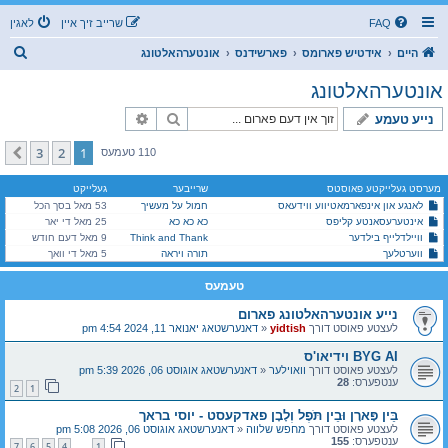
FAQ
שרייב זיך איין
לאגין
ז
היים
אידטיש פארומס
פארשידנס
אונטערהאלטונג
ו
אונטערהאלטונג
ך
זוך
פארגעשריטענע זוך
נייע טעמע
3
2
1
קומענדיגע
110 טעמעס
מערסט געלייקטע פאוסטס
שרייבער
געלייקט
לאנגע און אינפארמאטיווע ווידעאס
חמול על מעשיך
53 מאל בסך הכל
אינטערעסאנטע קליפס
כא כא כא
25 מאל די יאר
וויילדלייף בילדער
Think and Thank
9 מאל דעם חודש
ווערטלעך
תורה ויראה
5 מאל די וואך
טעמעס
נייע אונטערהאלטונג פארום
לעצטע פאוסט דורך
yidtish
«
דאנערשטאג יאנואר 11, 2024 4:54 pm
BYG AI וידיאו'ס
לעצטע פאוסט דורך
וואוילער
«
דאנערשטאג אוגוסט 06, 2026 5:39 pm
ענטפערס:
28
2
1
בֵּין פָּארָן וּבֵין תֹּפֶל וְלָבָן פאדקעסט - יוסי בראך
לעצטע פאוסט דורך
מחפש שלווה
«
דאנערשטאג אוגוסט 06, 2026 5:08 pm
ענטפערס:
155
7
6
5
4
1
…