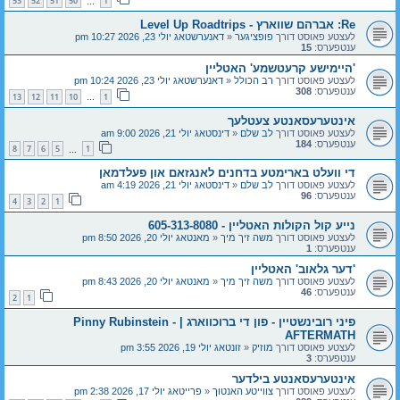
53
52
51
50
1
…
Re: אברהם שווארץ - Level Up Roadtrips
לעצטע פאוסט דורך
פופציגער
«
דאנערשטאג יולי 23, 2026 10:27 pm
ענטפערס:
15
'היימישע קרעטשמע' האטליין
לעצטע פאוסט דורך
רב הכולל
«
דאנערשטאג יולי 23, 2026 10:24 pm
ענטפערס:
308
13
12
11
10
1
…
אינטערעסאנטע צעטלעך
לעצטע פאוסט דורך
לב שלם
«
דינסטאג יולי 21, 2026 9:00 am
ענטפערס:
184
8
7
6
5
1
…
די וועלט בארימטע בדחנים לאנגזאם און פעלדמאן
לעצטע פאוסט דורך
לב שלם
«
דינסטאג יולי 21, 2026 4:19 am
ענטפערס:
96
4
3
2
1
נייע קול הקולות האטליין - 605-313-8080
לעצטע פאוסט דורך
משה זיך מיך
«
מאנטאג יולי 20, 2026 8:50 pm
ענטפערס:
1
'דער גלאוב' האטליין
לעצטע פאוסט דורך
משה זיך מיך
«
מאנטאג יולי 20, 2026 8:43 pm
ענטפערס:
46
2
1
פיני רובינשטיין - פון די ברוכווארג | Pinny Rubinstein -
AFTERMATH
לעצטע פאוסט דורך
מוזיק
«
זונטאג יולי 19, 2026 3:55 pm
ענטפערס:
3
אינטערעסאנטע בילדער
לעצטע פאוסט דורך
צווייטע האנטוך
«
פרייטאג יולי 17, 2026 2:38 pm