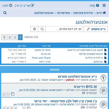
FAQ
שרייב זיך איין
לאגין
ז
היים
אידטיש פארומס
פארשידנס
אונטערהאלטונג
ו
אונטערהאלטונג
ך
זוך
פארגעשריטענע זוך
נייע טעמע
3
2
1
קומענדיגע
110 טעמעס
מערסט געלייקטע פאוסטס
שרייבער
געלייקט
לאנגע און אינפארמאטיווע ווידעאס
חמול על מעשיך
53 מאל בסך הכל
אינטערעסאנטע קליפס
כא כא כא
25 מאל די יאר
וויילדלייף בילדער
Think and Thank
9 מאל דעם חודש
ווערטלעך
תורה ויראה
5 מאל די וואך
טעמעס
נייע אונטערהאלטונג פארום
לעצטע פאוסט דורך
yidtish
«
דאנערשטאג יאנואר 11, 2024 4:54 pm
BYG AI וידיאו'ס
לעצטע פאוסט דורך
וואוילער
«
דאנערשטאג אוגוסט 06, 2026 5:39 pm
ענטפערס:
28
2
1
בֵּין פָּארָן וּבֵין תֹּפֶל וְלָבָן פאדקעסט - יוסי בראך
לעצטע פאוסט דורך
מחפש שלווה
«
דאנערשטאג אוגוסט 06, 2026 5:08 pm
ענטפערס:
155
7
6
5
4
1
…