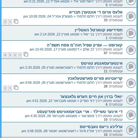
לעצטע פאוסט דורך
ירושלימער איד
«
זונטאג אפריל 12, 2026 5:21 am
ענטפערס:
5
אלעס ארום די אונטערן חבריא
לעצטע פאוסט דורך
חלום חלמתי
«
מוצש"ק אפריל 04, 2026 10:09 pm
ענטפערס:
33
2
1
חסידישע קווארטל האטליין
לעצטע פאוסט דורך
בני יואל
«
זונטאג מערץ 22, 2026 2:14 am
ענטפערס:
1
קארופט — עפיק שפיל חוה"מ פסח תשפ"ה
לעצטע פאוסט דורך
לב שלם
«
דינסטאג מערץ 17, 2026 10:43 am
ענטפערס:
97
4
3
2
1
אינטערעסאנטע טוויטס
לעצטע פאוסט דורך
חלום חלמתי
«
דאנערשטאג מערץ 05, 2026 2:33 pm
ענטפערס:
11
קריעטיווע פורים פארשטעלאכץ
לעצטע פאוסט דורך
חלום חלמתי
«
דאנערשטאג מערץ 05, 2026 9:56 am
ענטפערס:
28
2
1
יואלי ברוין און חיים הערש גלאנצער
לעצטע פאוסט דורך
דוד הצדיק
«
זונטאג פעברואר 22, 2026 4:51 pm
ענטפערס:
6
די אינער טשיילד - ארי אבראמאוויטש פאדקעסט
לעצטע פאוסט דורך
פופציגער
«
מאנטאג פעברואר 09, 2026 4:30 pm
ענטפערס:
10
ערליכע נייעס וועבסייטס
לעצטע פאוסט דורך
זעליג סיגל
«
דאנערשטאג יאנואר 08, 2026 3:08 pm
ענטפערס:
15