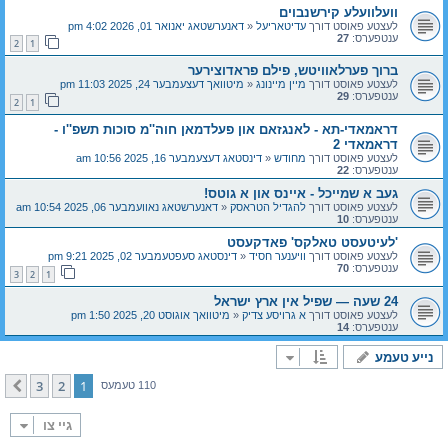
וועלוועלע קירשנבוים
לעצטע פאוסט דורך
עדיטאריעל
«
דאנערשטאג יאנואר 01, 2026 4:02 pm
ענטפערס:
27
2
1
ברוך פערלאוויטש, פילם פראדוצירער
לעצטע פאוסט דורך
מיין מיינונג
«
מיטוואך דעצעמבער 24, 2025 11:03 pm
ענטפערס:
29
2
1
דראמאדי-תא - לאנגזאם און פעלדמאן חוה''מ סוכות תשפ''ו -
דראמאדי 2
לעצטע פאוסט דורך
מחודש
«
דינסטאג דעצעמבער 16, 2025 10:56 am
ענטפערס:
22
געב א שמייכל - איינס און א גוטס!
לעצטע פאוסט דורך
להגדיל הטראסק
«
דאנערשטאג נאוועמבער 06, 2025 10:54 am
ענטפערס:
10
'לעיטעסט טאלקס' פאדקעסט
לעצטע פאוסט דורך
וויענער חסיד
«
דינסטאג סעפטעמבער 02, 2025 9:21 pm
ענטפערס:
70
3
2
1
24 שעה — שפיל אין ארץ ישראל
לעצטע פאוסט דורך
א גרויסע צדיק
«
מיטוואך אוגוסט 20, 2025 1:50 pm
ענטפערס:
14
נייע טעמע
3
2
1
קומענדיגע
110 טעמעס
גיי צו