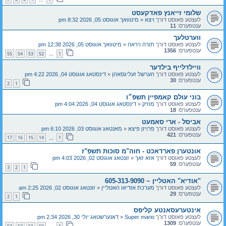
שלומי זייאנץ פאדקעסט
לעצטע פאוסט דורך
ויצא
«
מיטוואך אוגוסט 05, 2026 8:32 pm
ענטפערס:
11
ווערטלעך
לעצטע פאוסט דורך
תורה ויראה
«
מיטוואך אוגוסט 05, 2026 12:38 pm
ענטפערס:
1356
55
54
53
52
1
…
וויילדלייף בילדער
לעצטע פאוסט דורך
הערשל זעליגסאהן
«
דינסטאג אוגוסט 04, 2026 4:22 pm
ענטפערס:
30
2
1
בוני עולם קאמפיין תשפ״ו
לעצטע פאוסט דורך
מוזיק
«
דינסטאג אוגוסט 04, 2026 4:04 pm
ענטפערס:
18
אביסל - ארי סאמעט
לעצטע פאוסט דורך
פרויזן פיצא
«
מאנטאג אוגוסט 03, 2026 6:10 pm
ענטפערס:
421
17
16
15
14
1
…
אונטערן פארדאכט - חוה"מ סוכות תשפ"ז
לעצטע פאוסט דורך
אזא זאך
«
זונטאג אוגוסט 02, 2026 4:03 pm
ענטפערס:
59
3
2
1
"אודיא" האטליין ~ 605-313-9090
לעצטע פאוסט דורך
מערכת אודיאו האטליין
«
זונטאג אוגוסט 02, 2026 2:25 am
ענטפערס:
29
2
1
אינטערעסאנטע קליפס
לעצטע פאוסט דורך
Super mario
«
דאנערשטאג יולי 30, 2026 2:34 pm
ענטפערס:
1309