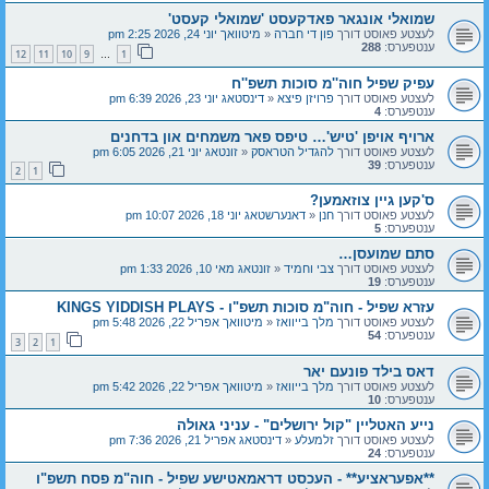
שמואלי אונגאר פאדקעסט 'שמואלי קעסט'
לעצטע פאוסט דורך
פון די חברה
«
מיטוואך יוני 24, 2026 2:25 pm
ענטפערס:
288
12
11
10
9
1
…
עפיק שפיל חוה''מ סוכות תשפ''ח
לעצטע פאוסט דורך
פרויזן פיצא
«
דינסטאג יוני 23, 2026 6:39 pm
ענטפערס:
4
ארויף אויפן 'טיש'… טיפס פאר משמחים און בדחנים
לעצטע פאוסט דורך
להגדיל הטראסק
«
זונטאג יוני 21, 2026 6:05 pm
ענטפערס:
39
2
1
ס'קען גיין צוזאמען?
לעצטע פאוסט דורך
חנן
«
דאנערשטאג יוני 18, 2026 10:07 pm
ענטפערס:
5
סתם שמועסן…
לעצטע פאוסט דורך
צבי וחמיד
«
זונטאג מאי 10, 2026 1:33 pm
ענטפערס:
19
עזרא שפיל - חוה"מ סוכות תשפ"ו - KINGS YIDDISH PLAYS
לעצטע פאוסט דורך
מלך בייוואז
«
מיטוואך אפריל 22, 2026 5:48 pm
ענטפערס:
54
3
2
1
דאס בילד פונעם יאר
לעצטע פאוסט דורך
מלך בייוואז
«
מיטוואך אפריל 22, 2026 5:42 pm
ענטפערס:
10
נייע האטליין "קול ירושלים" - עניני גאולה
לעצטע פאוסט דורך
זלמעלע
«
דינסטאג אפריל 21, 2026 7:36 pm
ענטפערס:
24
**אפעראציע** - העכסט דראמאטישע שפיל - חוה"מ פסח תשפ"ו