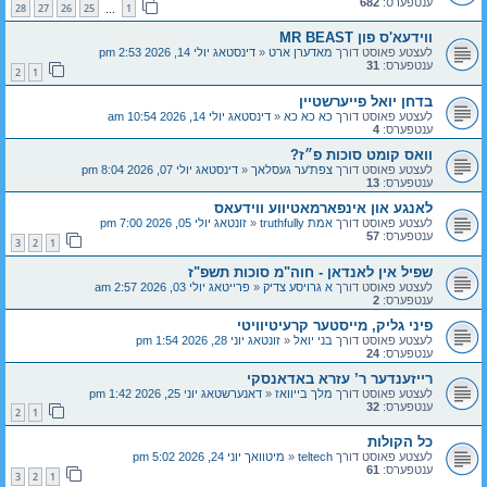
ענטפערס:
682
28
27
26
25
1
…
ווידעא'ס פון MR BEAST
לעצטע פאוסט דורך
מאדערן ארט
«
דינסטאג יולי 14, 2026 2:53 pm
ענטפערס:
31
2
1
בדחן יואל פייערשטיין
לעצטע פאוסט דורך
כא כא כא
«
דינסטאג יולי 14, 2026 10:54 am
ענטפערס:
4
וואס קומט סוכות פ״ז?
לעצטע פאוסט דורך
צפת'ער געסלאך
«
דינסטאג יולי 07, 2026 8:04 pm
ענטפערס:
13
לאנגע און אינפארמאטיווע ווידעאס
לעצטע פאוסט דורך
אמת truthfully
«
זונטאג יולי 05, 2026 7:00 pm
ענטפערס:
57
3
2
1
שפיל אין לאנדאן - חוה"מ סוכות תשפ"ז
לעצטע פאוסט דורך
א גרויסע צדיק
«
פרייטאג יולי 03, 2026 2:57 am
ענטפערס:
2
פיני גליק, מייסטער קרעיטיוויטי
לעצטע פאוסט דורך
בני יואל
«
זונטאג יוני 28, 2026 1:54 pm
ענטפערס:
24
רייזענדער ר’ עזרא באדאנסקי
לעצטע פאוסט דורך
מלך בייוואז
«
דאנערשטאג יוני 25, 2026 1:42 pm
ענטפערס:
32
2
1
כל הקולות
לעצטע פאוסט דורך
teltech
«
מיטוואך יוני 24, 2026 5:02 pm
ענטפערס:
61
3
2
1