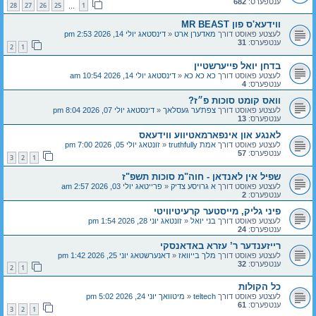
ענטפערס:
682
28
27
26
25
1
…
ווידעא'ס פון MR BEAST
לעצטע פאוסט דורך
מאדערן ארט
«
דינסטאג יולי 14, 2026 2:53 pm
ענטפערס:
31
2
1
בדחן יואל פייערשטיין
לעצטע פאוסט דורך
כא כא כא
«
דינסטאג יולי 14, 2026 10:54 am
ענטפערס:
4
וואס קומט סוכות פ״ז?
לעצטע פאוסט דורך
צפת'ער געסלאך
«
דינסטאג יולי 07, 2026 8:04 pm
ענטפערס:
13
לאנגע און אינפארמאטיווע ווידעאס
לעצטע פאוסט דורך
אמת truthfully
«
זונטאג יולי 05, 2026 7:00 pm
ענטפערס:
57
3
2
1
שפיל אין לאנדאן - חוה"מ סוכות תשפ"ז
לעצטע פאוסט דורך
א גרויסע צדיק
«
פרייטאג יולי 03, 2026 2:57 am
ענטפערס:
2
פיני גליק, מייסטער קרעיטיוויטי
לעצטע פאוסט דורך
בני יואל
«
זונטאג יוני 28, 2026 1:54 pm
ענטפערס:
24
רייזענדער ר’ עזרא באדאנסקי
לעצטע פאוסט דורך
מלך בייוואז
«
דאנערשטאג יוני 25, 2026 1:42 pm
ענטפערס:
32
2
1
כל הקולות
לעצטע פאוסט דורך
teltech
«
מיטוואך יוני 24, 2026 5:02 pm
ענטפערס:
61
3
2
1