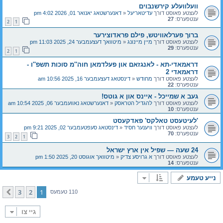
וועלוועלע קירשנבוים
לעצטע פאוסט דורך
עדיטאריעל
«
דאנערשטאג יאנואר 01, 2026 4:02 pm
ענטפערס:
27
2
1
ברוך פערלאוויטש, פילם פראדוצירער
לעצטע פאוסט דורך
מיין מיינונג
«
מיטוואך דעצעמבער 24, 2025 11:03 pm
ענטפערס:
29
2
1
דראמאדי-תא - לאנגזאם און פעלדמאן חוה''מ סוכות תשפ''ו -
דראמאדי 2
לעצטע פאוסט דורך
מחודש
«
דינסטאג דעצעמבער 16, 2025 10:56 am
ענטפערס:
22
געב א שמייכל - איינס און א גוטס!
לעצטע פאוסט דורך
להגדיל הטראסק
«
דאנערשטאג נאוועמבער 06, 2025 10:54 am
ענטפערס:
10
'לעיטעסט טאלקס' פאדקעסט
לעצטע פאוסט דורך
וויענער חסיד
«
דינסטאג סעפטעמבער 02, 2025 9:21 pm
ענטפערס:
70
3
2
1
24 שעה — שפיל אין ארץ ישראל
לעצטע פאוסט דורך
א גרויסע צדיק
«
מיטוואך אוגוסט 20, 2025 1:50 pm
ענטפערס:
14
נייע טעמע
3
2
1
קומענדיגע
110 טעמעס
גיי צו