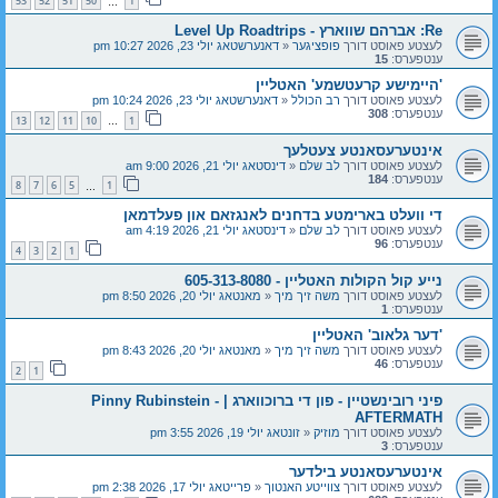
53
52
51
50
1
…
Re: אברהם שווארץ - Level Up Roadtrips
לעצטע פאוסט דורך
פופציגער
«
דאנערשטאג יולי 23, 2026 10:27 pm
ענטפערס:
15
'היימישע קרעטשמע' האטליין
לעצטע פאוסט דורך
רב הכולל
«
דאנערשטאג יולי 23, 2026 10:24 pm
ענטפערס:
308
13
12
11
10
1
…
אינטערעסאנטע צעטלעך
לעצטע פאוסט דורך
לב שלם
«
דינסטאג יולי 21, 2026 9:00 am
ענטפערס:
184
8
7
6
5
1
…
די וועלט בארימטע בדחנים לאנגזאם און פעלדמאן
לעצטע פאוסט דורך
לב שלם
«
דינסטאג יולי 21, 2026 4:19 am
ענטפערס:
96
4
3
2
1
נייע קול הקולות האטליין - 605-313-8080
לעצטע פאוסט דורך
משה זיך מיך
«
מאנטאג יולי 20, 2026 8:50 pm
ענטפערס:
1
'דער גלאוב' האטליין
לעצטע פאוסט דורך
משה זיך מיך
«
מאנטאג יולי 20, 2026 8:43 pm
ענטפערס:
46
2
1
פיני רובינשטיין - פון די ברוכווארג | Pinny Rubinstein -
AFTERMATH
לעצטע פאוסט דורך
מוזיק
«
זונטאג יולי 19, 2026 3:55 pm
ענטפערס:
3
אינטערעסאנטע בילדער
לעצטע פאוסט דורך
צווייטע האנטוך
«
פרייטאג יולי 17, 2026 2:38 pm