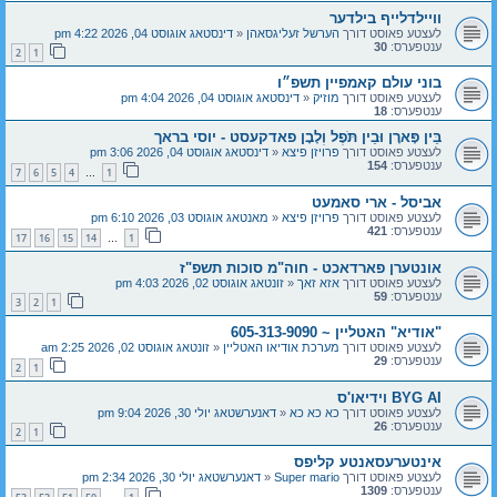
וויילדלייף בילדער
לעצטע פאוסט דורך
הערשל זעליגסאהן
«
דינסטאג אוגוסט 04, 2026 4:22 pm
ענטפערס:
30
2
1
בוני עולם קאמפיין תשפ״ו
לעצטע פאוסט דורך
מוזיק
«
דינסטאג אוגוסט 04, 2026 4:04 pm
ענטפערס:
18
בֵּין פָּארָן וּבֵין תֹּפֶל וְלָבָן פאדקעסט - יוסי בראך
לעצטע פאוסט דורך
פרויזן פיצא
«
דינסטאג אוגוסט 04, 2026 3:06 pm
ענטפערס:
154
7
6
5
4
1
…
אביסל - ארי סאמעט
לעצטע פאוסט דורך
פרויזן פיצא
«
מאנטאג אוגוסט 03, 2026 6:10 pm
ענטפערס:
421
17
16
15
14
1
…
אונטערן פארדאכט - חוה"מ סוכות תשפ"ז
לעצטע פאוסט דורך
אזא זאך
«
זונטאג אוגוסט 02, 2026 4:03 pm
ענטפערס:
59
3
2
1
"אודיא" האטליין ~ 605-313-9090
לעצטע פאוסט דורך
מערכת אודיאו האטליין
«
זונטאג אוגוסט 02, 2026 2:25 am
ענטפערס:
29
2
1
BYG AI וידיאו'ס
לעצטע פאוסט דורך
כא כא כא
«
דאנערשטאג יולי 30, 2026 9:04 pm
ענטפערס:
26
2
1
אינטערעסאנטע קליפס
לעצטע פאוסט דורך
Super mario
«
דאנערשטאג יולי 30, 2026 2:34 pm
ענטפערס:
1309