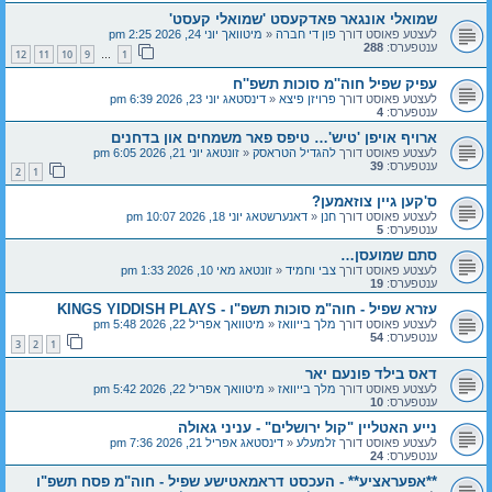
שמואלי אונגאר פאדקעסט 'שמואלי קעסט'
לעצטע פאוסט דורך
פון די חברה
«
מיטוואך יוני 24, 2026 2:25 pm
ענטפערס:
288
12
11
10
9
1
…
עפיק שפיל חוה''מ סוכות תשפ''ח
לעצטע פאוסט דורך
פרויזן פיצא
«
דינסטאג יוני 23, 2026 6:39 pm
ענטפערס:
4
ארויף אויפן 'טיש'… טיפס פאר משמחים און בדחנים
לעצטע פאוסט דורך
להגדיל הטראסק
«
זונטאג יוני 21, 2026 6:05 pm
ענטפערס:
39
2
1
ס'קען גיין צוזאמען?
לעצטע פאוסט דורך
חנן
«
דאנערשטאג יוני 18, 2026 10:07 pm
ענטפערס:
5
סתם שמועסן…
לעצטע פאוסט דורך
צבי וחמיד
«
זונטאג מאי 10, 2026 1:33 pm
ענטפערס:
19
עזרא שפיל - חוה"מ סוכות תשפ"ו - KINGS YIDDISH PLAYS
לעצטע פאוסט דורך
מלך בייוואז
«
מיטוואך אפריל 22, 2026 5:48 pm
ענטפערס:
54
3
2
1
דאס בילד פונעם יאר
לעצטע פאוסט דורך
מלך בייוואז
«
מיטוואך אפריל 22, 2026 5:42 pm
ענטפערס:
10
נייע האטליין "קול ירושלים" - עניני גאולה
לעצטע פאוסט דורך
זלמעלע
«
דינסטאג אפריל 21, 2026 7:36 pm
ענטפערס:
24
**אפעראציע** - העכסט דראמאטישע שפיל - חוה"מ פסח תשפ"ו