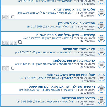
לעצטע פאוסט דורך
ירושלימער איד
«
זונטאג אפריל 12, 2026 5:21 am
ענטפערס:
5
אלעס ארום די אונטערן חבריא
לעצטע פאוסט דורך
חלום חלמתי
«
מוצש"ק אפריל 04, 2026 10:09 pm
ענטפערס:
33
2
1
חסידישע קווארטל האטליין
לעצטע פאוסט דורך
בני יואל
«
זונטאג מערץ 22, 2026 2:14 am
ענטפערס:
1
קארופט — עפיק שפיל חוה"מ פסח תשפ"ה
לעצטע פאוסט דורך
לב שלם
«
דינסטאג מערץ 17, 2026 10:43 am
ענטפערס:
97
4
3
2
1
אינטערעסאנטע טוויטס
לעצטע פאוסט דורך
חלום חלמתי
«
דאנערשטאג מערץ 05, 2026 2:33 pm
ענטפערס:
11
קריעטיווע פורים פארשטעלאכץ
לעצטע פאוסט דורך
חלום חלמתי
«
דאנערשטאג מערץ 05, 2026 9:56 am
ענטפערס:
28
2
1
יואלי ברוין און חיים הערש גלאנצער
לעצטע פאוסט דורך
דוד הצדיק
«
זונטאג פעברואר 22, 2026 4:51 pm
ענטפערס:
6
די אינער טשיילד - ארי אבראמאוויטש פאדקעסט
לעצטע פאוסט דורך
פופציגער
«
מאנטאג פעברואר 09, 2026 4:30 pm
ענטפערס:
10
ערליכע נייעס וועבסייטס
לעצטע פאוסט דורך
זעליג סיגל
«
דאנערשטאג יאנואר 08, 2026 3:08 pm
ענטפערס:
15