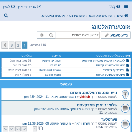
FAQ
שרייב זיך איין
לאגין
ז
היים
אידטיש פארומס
פארשידנס
אונטערהאלטונג
ו
אונטערהאלטונג
ך
זוך
פארגעשריטענע זוך
נייע טעמע
3
2
1
קומענדיגע
110 טעמעס
מערסט געלייקטע פאוסטס
שרייבער
געלייקט
לאנגע און אינפארמאטיווע ווידעאס
חמול על מעשיך
53 מאל בסך הכל
אינטערעסאנטע קליפס
כא כא כא
25 מאל די יאר
וויילדלייף בילדער
Think and Thank
11 מאל דעם חודש
אינטערעסאנטע קליפס
Super mario
6 מאל די וואך
טעמעס
נייע אונטערהאלטונג פארום
לעצטע פאוסט דורך
yidtish
«
דאנערשטאג יאנואר 11, 2024 4:54 pm
שלומי זייאנץ פאדקעסט
לעצטע פאוסט דורך
ויצא
«
מיטוואך אוגוסט 05, 2026 8:32 pm
ענטפערס:
11
ווערטלעך
לעצטע פאוסט דורך
תורה ויראה
«
מיטוואך אוגוסט 05, 2026 12:38 pm
ענטפערס:
1356
55
54
53
52
1
…