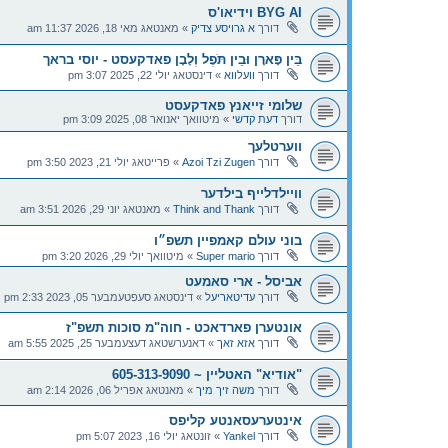
BYG AI וידיאו'ס
דורך
א גרויסע צדיק
»
מאנטאג מאי 18, 2026 11:37 am
בֵּין פָּארָן וּבֵין תֹּפֶל וְלָבָן פאדקעסט - יוסי בראך
דורך
וועלווא
»
דינסטאג יולי 22, 2025 3:07 pm
שלומי זייאנץ פאדקעסט
דורך
דעת קדשי
»
מיטוואך יאנואר 08, 2025 3:09 pm
ווערטלעך
דורך
Azoi Tzi Zugen
»
פרייטאג יולי 21, 2023 3:50 pm
וויילדלייף בילדער
דורך
Think and Thank
»
מאנטאג יוני 29, 2026 3:51 am
בוני עולם קאמפיין תשפ״ו
דורך
Super mario
»
מיטוואך יולי 29, 2026 3:20 pm
אביסל - ארי סאמעט
דורך
עדיטאריעל
»
דינסטאג סעפטעמבער 05, 2023 2:33 pm
אונטערן פארדאכט - חוה"מ סוכות תשפ"ז
דורך
אזא זאך
»
דאנערשטאג דעצעמבער 25, 2025 5:55 am
"אודיא" האטליין ~ 605-313-9090
דורך
משה זיך מיך
»
מאנטאג אפריל 06, 2026 2:14 am
אינטערעסאנטע קליפס
דורך
Yankel
»
זונטאג יולי 16, 2023 5:07 pm