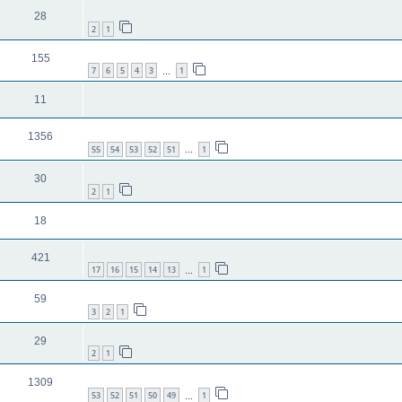
28
2
1
155
7
6
5
4
3
1
…
11
1356
55
54
53
52
51
1
…
30
2
1
18
421
17
16
15
14
13
1
…
59
3
2
1
29
2
1
1309
53
52
51
50
49
1
…