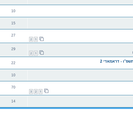
10
15
27
2
1
29
2
1
פ''ו - דראמאדי 2
22
10
70
3
2
1
14