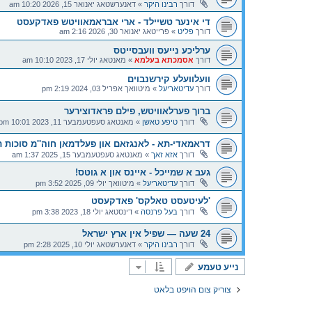
דורך
רבינו היקר
»
דאנערשטאג יאנואר 15, 2026 10:20 am
די אינער טשיילד - ארי אבראמאוויטש פאדקעסט
דורך
פליט
»
פרייטאג יאנואר 30, 2026 2:16 am
ערליכע נייעס וועבסייטס
דורך
אסמכתא בעלמא
»
מאנטאג יולי 17, 2023 10:10 am
וועלוועלע קירשנבוים
דורך
עדיטאריעל
»
מיטוואך אפריל 03, 2024 2:19 pm
ברוך פערלאוויטש, פילם פראדוצירער
דורך
טיפע טאשן
»
מאנטאג סעפטעמבער 11, 2023 10:01 pm
דראמאדי-תא - לאנגזאם און פעלדמאן חוה''מ סוכות תש
דורך
אזא זאך
»
מאנטאג סעפטעמבער 15, 2025 1:37 am
געב א שמייכל - איינס און א גוטס!
דורך
עדיטאריעל
»
מיטוואך יולי 09, 2025 3:52 pm
'לעיטעסט טאלקס' פאדקעסט
דורך
בעל פרנסה
»
דינסטאג יולי 18, 2023 3:38 pm
24 שעה — שפיל אין ארץ ישראל
דורך
רבינו היקר
»
דאנערשטאג יולי 10, 2025 2:28 pm
נייע טעמע
צוריק צום הויפט בלאט