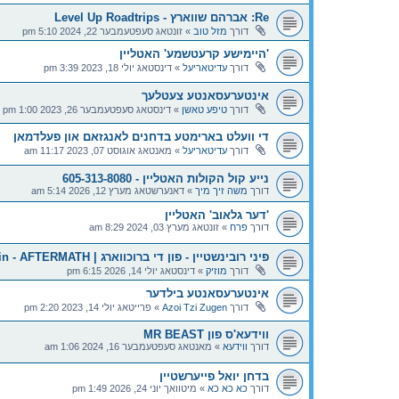
Re: אברהם שווארץ - Level Up Roadtrips
דורך
מזל טוב
»
זונטאג סעפטעמבער 22, 2024 5:10 pm
'היימישע קרעטשמע' האטליין
דורך
עדיטאריעל
»
דינסטאג יולי 18, 2023 3:39 pm
אינטערעסאנטע צעטלעך
דורך
טיפע טאשן
»
דינסטאג סעפטעמבער 26, 2023 1:00 pm
די וועלט בארימטע בדחנים לאנגזאם און פעלדמאן
דורך
עדיטאריעל
»
מאנטאג אוגוסט 07, 2023 11:17 am
נייע קול הקולות האטליין - 605-313-8080
דורך
משה זיך מיך
»
דאנערשטאג מערץ 12, 2026 5:14 am
'דער גלאוב' האטליין
דורך
פרח
»
זונטאג מערץ 03, 2024 8:29 am
פיני רובינשטיין - פון די ברוכווארג | Pinny Rubinstein - AFTERMATH
דורך
מוזיק
»
דינסטאג יולי 14, 2026 6:15 pm
אינטערעסאנטע בילדער
דורך
Azoi Tzi Zugen
»
פרייטאג יולי 14, 2023 2:20 pm
ווידעא'ס פון MR BEAST
דורך
ווידעא
»
מאנטאג סעפטעמבער 16, 2024 1:06 am
בדחן יואל פייערשטיין
דורך
כא כא כא
»
מיטוואך יוני 24, 2026 1:49 pm