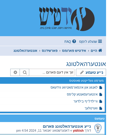
שנעלע לינקס
FAQ
היים
אידטיש פארומס
פארשידנס
אונטערהאלטונג
אונטערהאלטונג
זוך
פארגעשר
נייע טעמע
מערסט געלייקטע פאוסטס
לאנגע און אינפארמאטיווע ווידעאס
אינטערעסאנטע קליפס
וויילדלייף בילדער
ווערטלעך
טעמעס
נייע אונטערהאלטונג פארום
דורך
yidtish
»
דאנערשטאג יאנואר 11, 2024 4:54 pm