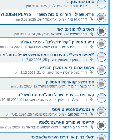
סתם שמועסן…
דורך
זכריה
»
מיטוואך אפריל 16, 2025 9:04 pm
עזרא שפיל - חוה"מ סוכות תשפ"ו - KINGS YIDDISH PLAYS
דורך
אזא זאך
»
מיטוואך אפריל 09, 2025 3:57 am
דאס בילד פונעם יאר
דורך
צווייזייטיג
»
מאנטאג מערץ 04, 2024 3:11 pm
נייע האטליין "קול ירושלים" - עניני גאולה
דורך
פרייליכע נאטור
»
פרייטאג פעברואר 20, 2026 12:24 pm
**אפעראציע** - העכסט דראמאטישע שפיל - חוה"מ 
דורך
מוזיק
»
מיטוואך מערץ 25, 2026 7:02 pm
אלעס ארום די אונטערן חבריא
דורך
בעל פרנסה
»
פרייטאג יולי 21, 2023 3:12 pm
חסידישע קווארטל האטליין
דורך
משה זיך מיך
»
דאנערשטאג מערץ 12, 2026 5:15 am
קארופט — עפיק שפיל חוה"מ פסח תשפ"ה
דורך
מיילעך פריילעך
»
דאנערשטאג אוגוסט 01, 2024 10:45 pm
אינטערעסאנטע טוויטס
דורך
מזל טוב
»
מיטוואך סעפטעמבער 25, 2024 7:41 pm
קריעטיווע פורים פארשטעלאכץ
דורך
חלום חלמתי
»
דאנערשטאג פעברואר 19, 2026 2:32 pm
יואלי ברוין און חיים הערש גלאנצער