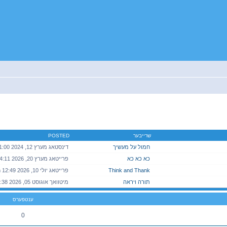
יטענע זוך
שרייבער
POSTED
חמול על מעשיך
כא כא כא
Think and Thank
פרייטאג יולי 10, 2026 12:49 pm
תורה ויראה
ענטפערס
0