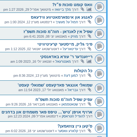
וואס קומט סוכות פ״ז?
דורך
מלך בייוואז
»
מיטוואך אפריל 29, 2026 1:27 pm
לאנגע און אינפארמאטיווע ווידעאס
דורך
חמול על מעשיך
»
דינסטאג מערץ 12, 2024 1:00 pm
שפיל אין לאנדאן - חוה"מ סוכות תשפ"ז
דורך
מוזיק
»
מאנטאג יוני 08, 2026 6:41 pm
פיני גליק, מייסטער קרעיטיוויטי
דורך
עדיטאריעל
»
דאנערשטאג יאנואר 02, 2025 1:12 pm
רייזענדער ר’ עזרא באדאנסקי
דורך
מאנטרעאל
»
זונטאג יולי 16, 2023 1:09 am
כל הקולות
דורך
למען דעת
»
מיטוואך מערץ 13, 2024 8:36 pm
שמואלי אונגאר פאדקעסט 'שמואלי קעסט'
דורך
גבריאל
»
מאנטאג יולי 17, 2023 11:54 am
עפיק שפיל חוה''מ סוכות תשפ''ח
דורך
שטאטסמאן
»
מאנטאג פעברואר 16, 2026 9:26 pm
ארויף אויפן 'טיש'… טיפס פאר משמחים און בדחנים
דורך
להגדיל הטראסק
»
דינסטאג אפריל 09, 2024 12:23 pm
ס'קען גיין צוזאמען?
דורך
קלארע וואסער
»
דאנערשטאג יוני 18, 2026 6:02 pm