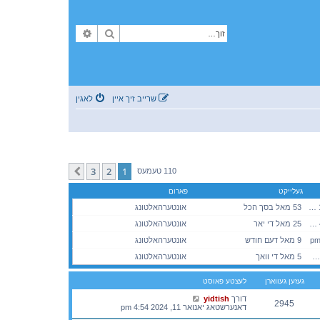
זוך
פארגעשריטענע זוך
שרייב זיך איין
לאגין
3
2
1
קומענדיגע
110 טעמעס
געלייקט
פארום
דינסטאג מערץ 12, 2024 1:00 pm
53 מאל בסך הכל
אונטערהאלטונג
פרייטאג מערץ 20, 2026 4:11 pm
25 מאל די יאר
אונטערהאלטונג
9 מאל דעם חודש
אונטערהאלטונג
מיטוואך אוגוסט 05, 2026 12:38 pm
5 מאל די וואך
אונטערהאלטונג
געזען געווארן
לעצטע פאוסט
דורך
yidtish
2945
דאנערשטאג יאנואר 11, 2024 4:54 pm