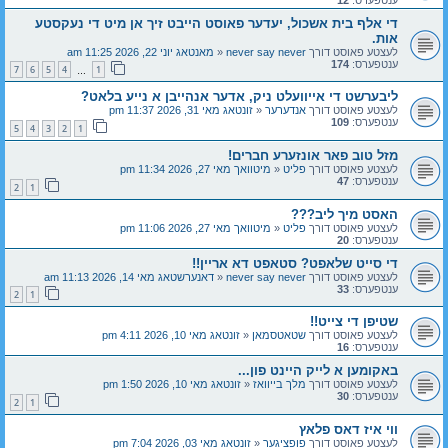
די אלף בית אשכול, יעדער פאוסט הייבט זיך אן מיט די נעקסטע
אות.
לעצטע פאוסט דורך
never say never
«
מאנטאג יוני 22, 2026 11:25 am
ענטפערס:
174
7
6
5
4
1
…
ליבערשט די אייוועלט ניק, אדער אנהייבן א נייע בלאט?
לעצטע פאוסט דורך
אנדערער
«
זונטאג מאי 31, 2026 11:37 pm
ענטפערס:
109
5
4
3
2
1
מזל טוב פאר אונזערע חברים!
לעצטע פאוסט דורך
פליט
«
מיטוואך מאי 27, 2026 11:34 pm
ענטפערס:
47
2
1
האסט מיך ליב???
לעצטע פאוסט דורך
פליט
«
מיטוואך מאי 27, 2026 11:06 pm
ענטפערס:
20
די סייט שלאפט? סטאפט דא אריין!!
לעצטע פאוסט דורך
never say never
«
דאנערשטאג מאי 14, 2026 11:13 am
ענטפערס:
33
2
1
שטיפן די צייט!!
לעצטע פאוסט דורך
שטאטסמאן
«
זונטאג מאי 10, 2026 4:11 pm
ענטפערס:
16
באקומען א לייק היינט פון...
לעצטע פאוסט דורך
מלך בייוואז
«
זונטאג מאי 10, 2026 1:50 pm
ענטפערס:
30
2
1
ווי איז דאס פלאץ
לעצטע פאוסט דורך
פופציגער
«
זונטאג מאי 03, 2026 7:04 pm