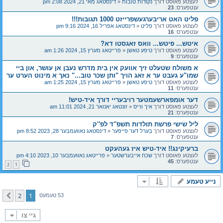
לעצטע פאוסט דורך
נקודות טובות
«
דינסטאג מאי 21, 2024 2:08 pm
ענטפערס:
23
פליט האט אריבערגעשפרייזט 1000 תגובות!!!
לעצטע פאוסט דורך
פליט
«
דינסטאג אפריל 16, 2024 9:16 pm
ענטפערס:
16
איטש... פיטש... וואס זאגסטו דא?
לעצטע פאוסט דורך
טיפע טאשן
«
פרייטאג מערץ 15, 2024 1:26 am
ענטפערס:
9
א משולח שטעלט זיך אוועק אין בית מדרש נעבן אן עושר, און ביי
שמו"ע געבט ער א זאג הויך "ותן שכר טוב..." נאך א מינוט הערט ער
לעצטע פאוסט דורך
טיפע טאשן
«
פרייטאג מערץ 15, 2024 1:25 am
ענטפערס:
11
דער אומפארשעמטער רויבעריי דורך איד-טיש!
לעצטע פאוסט דורך
איך ווייס
«
זונטאג יאנואר 21, 2024 11:01 am
ענטפערס:
21
ליל שישי פרשת תולדות תשפ''ד לפ''ק
לעצטע פאוסט דורך
בערל דער פייפער
«
דינסטאג נאוועמבער 28, 2023 8:52 pm
ענטפערס:
7
ברעיקינג!! איד-טיש איז געהעקט
לעצטע פאוסט דורך
שכח אייבערשטער
«
פרייטאג נאוועמבער 10, 2023 4:10 pm
ענטפערס:
45
2
1
נייע טעמע
2
1
קומענדיגע
53 טעמעס
גיי צו