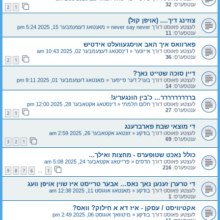
ענטפערס:
32
2
1
צוזינג דיך.... (אויפן קול)
לעצטע פאוסט דורך
never say never
«
מאנטאג דעצעמבער 15, 2025 5:24 pm
ענטפערס:
11
פארוואס איך האב אויסגעוועלט אידטיש
לעצטע פאוסט דורך
אייזנער
«
דינסטאג דעצעמבער 02, 2025 10:43 am
ענטפערס:
36
2
1
דיין סוכה שטייט נאך?
לעצטע פאוסט דורך
בערל דער פייפער
«
מאנטאג דעצעמבער 01, 2025 9:11 pm
ענטפערס:
14
בררררררררר… כ'בין הונגעריג!
לעצטע פאוסט דורך
חלום חלמתי
«
דינסטאג אקטאבער 28, 2025 12:00 pm
ענטפערס:
27
2
1
די מוצאי שבת פארברענג
לעצטע פאוסט דורך
בודקע
«
זונטאג אקטאבער 26, 2025 2:59 am
ענטפערס:
69
3
2
1
כולל נאכט שטופערס - מחצות ואילך...
לעצטע פאוסט דורך
הדסים
«
פרייטאג אקטאבער 24, 2025 5:08 am
ענטפערס:
216
9
8
7
6
1
…
די טרערן זענען נאך נאס… אבער טרייסט איז שוין אויפן וועג
לעצטע פאוסט דורך
בודקע
«
מאנטאג אוגוסט 11, 2025 12:38 am
ענטפערס:
1
אקטיוויסט / עסקן - איז דא א חילוק? וואס?
לעצטע פאוסט דורך
בודקע
«
מיטוואך אוגוסט 06, 2025 2:49 pm