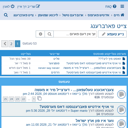
FAQ
שרייב זיך איין
לאגין
ז
היים
אידטיש פארומס
ארום דעם טישל
לייכטע שמועסן
צייט פארברענג
ו
צייט פארברענג
ך
זוך
פארגעשריטענע זוך
נייע טעמע
2
1
קומענדיגע
53 טעמעס
מערסט געלייקטע פאוסטס
שרייבער
געלייקט
האסט מיך ליב???
פליט
39 מאל בסך הכל
ווי אויף אידטיש פאברענגסטו דאס מערסטע?
פופציגער
9 מאל די יאר
צעבראכענע טעלעפאון... - דערצייל מיר א מעשה
never say never
1 מאל דעם חודש
ווי אויף אידטיש פאברענגסטו דאס מערסטע?
הדסים
1 מאל די וואך
טעמעס
צעבראכענע טעלעפאון... - דערצייל מיר א מעשה
לעצטע פאוסט דורך
מלך בייוואז
«
דינסטאג אוגוסט 04, 2026 2:44 pm
ענטפערס:
616
25
24
23
22
1
…
ווי אויף אידטיש פאברענגסטו דאס מערסטע?
לעצטע פאוסט דורך
Super mario
«
דינסטאג יולי 28, 2026 5:36 pm
ענטפערס:
14
ווער איז פון ארץ ישראל
לעצטע פאוסט דורך
מלך בייוואז
«
דינסטאג יולי 21, 2026 11:00 am
ענטפערס:
12