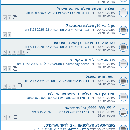
ענטפערס:
16
וועלכער טעמע וואלט איר געוואלט?
לעצטע פאוסט דורך
בחינה 25
«
פרייטאג אפריל 24, 2026 10:59 am
ענטפערס:
33
2
1
פון 1 ביז 10, וועלכע נאמבער?
לעצטע פאוסט דורך
מלך בייוואז
«
מיטוואך אפריל 22, 2026 5:24 pm
ענטפערס:
27
2
1
נאר ערלויבט צו שרייבן זעקס ווערטער
לעצטע פאוסט דורך
מלך בייוואז
«
מיטוואך אפריל 22, 2026 3:14 pm
ענטפערס:
105
5
4
3
2
1
זינטאג אשכול מיט א קאווע
לעצטע פאוסט דורך
never say never
«
זונטאג אפריל 12, 2026 11:43 am
ענטפערס:
39
2
1
ראש חודש אשכול
לעצטע פאוסט דורך
דוד הצדיק
«
זונטאג פעברואר 22, 2026 2:17 pm
ענטפערס:
54
3
2
1
וואס איך האב געלערנט שפעטער אין לעבן
לעצטע פאוסט דורך
הדסים
«
מאנטאג פעברואר 02, 2026 3:07 am
ענטפערס:
10
9, 99, 999, 9999, וכו' סינדראם
לעצטע פאוסט דורך
פליט
«
זונטאג פעברואר 01, 2026 8:15 pm
ענטפערס:
32
2
1
צעבראכענע טעלעפאון...- בילדער גערעדט.
לעצטע פאוסט דורך
פליט
«
פרייטאג יאנואר 23, 2026 1:53 am