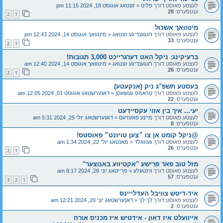
לעצטע פאוסט דורך
פליט
«
זונטאג אוגוסט 18, 2024 11:15 pm
ענטפערס:
28
2
1
מיטוואך אשכול
לעצטע פאוסט דורך
רעגענדיגע זונטאג
«
מיטוואך אוגוסט 14, 2024 12:43 pm
ענטפערס:
33
2
1
ברעיקינג: ניקל האט דערגרייכט 3,000 תגובות!
לעצטע פאוסט דורך
רעגענדיגע זונטאג
«
מיטוואך אוגוסט 14, 2024 12:40 am
ענטפערס:
26
2
1
בעסטע תשפ"ג ניק (אנקעטע)
לעצטע פאוסט דורך
טראמפ געשאסן
«
דאנערשטאג אוגוסט 01, 2024 12:05 am
ענטפערס:
22
יעי... איך בין אזוי עקסיידעט
לעצטע פאוסט דורך
מיינע פאעזיעס
«
דאנערשטאג יולי 25, 2024 5:31 am
ענטפערס:
8
@ניקל קומט אן צו ״צען טויזנט״ פאוסטס!
לעצטע פאוסט דורך
געוואלד
«
מאנטאג יולי 22, 2024 1:34 am
ענטפערס:
26
2
1
מזל טוב פאר פרישע "אקטיווע באנוצער"
לעצטע פאוסט דורך
ווינטעלע
«
פרייטאג יוני 28, 2024 8:17 am
ענטפערס:
57
3
2
1
איד-דיטש צוויבּל העדלייינס
לעצטע פאוסט דורך
לך לך
«
דאנערשטאג יוני 20, 2024 12:21 am
ענטפערס:
2
אייוועלט איז דאון - אידטיש איז מכניס אורח