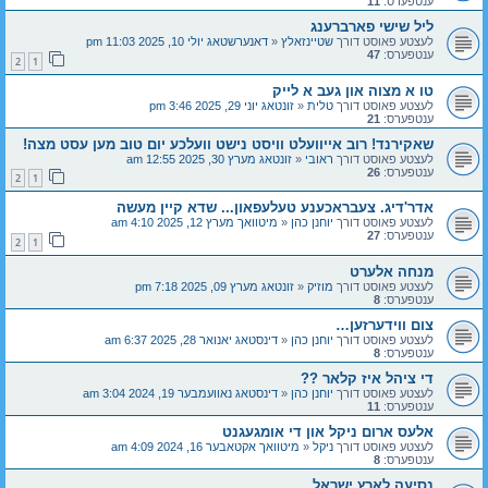
ענטפערס:
11
ליל שישי פארברענג
לעצטע פאוסט דורך
שטיינזאלץ
«
דאנערשטאג יולי 10, 2025 11:03 pm
ענטפערס:
47
2
1
טו א מצוה און געב א לייק
לעצטע פאוסט דורך
טלית
«
זונטאג יוני 29, 2025 3:46 pm
ענטפערס:
21
שאקירנד! רוב אייוועלט וויסט נישט וועלכע יום טוב מען עסט מצה!
לעצטע פאוסט דורך
ראובי
«
זונטאג מערץ 30, 2025 12:55 am
ענטפערס:
26
2
1
אדר'דיג. צעבראכענע טעלעפאון... שדא קיין מעשה
לעצטע פאוסט דורך
יוחנן כהן
«
מיטוואך מערץ 12, 2025 4:10 am
ענטפערס:
27
2
1
מנחה אלערט
לעצטע פאוסט דורך
מוזיק
«
זונטאג מערץ 09, 2025 7:18 pm
ענטפערס:
8
צום ווידערזען…
לעצטע פאוסט דורך
יוחנן כהן
«
דינסטאג יאנואר 28, 2025 6:37 am
ענטפערס:
8
די ציהל איז קלאר ??
לעצטע פאוסט דורך
יוחנן כהן
«
דינסטאג נאוועמבער 19, 2024 3:04 am
ענטפערס:
11
אלעס ארום ניקל און די אומגעגנט
לעצטע פאוסט דורך
ניקל
«
מיטוואך אקטאבער 16, 2024 4:09 am
ענטפערס:
8
נסיעה לארץ ישראל