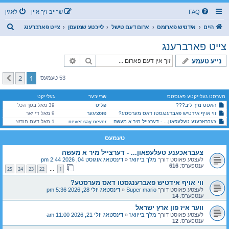
FAQ
שרייב זיך איין
לאגין
ז
היים
אידטיש פארומס
ארום דעם טישל
לייכטע שמועסן
צייט פארברענג
ו
צייט פארברענג
ך
זוך
פארגעשריטענע זוך
נייע טעמע
2
1
קומענדיגע
53 טעמעס
מערסט געלייקטע פאוסטס
שרייבער
געלייקט
האסט מיך ליב???
פליט
39 מאל בסך הכל
ווי אויף אידטיש פאברענגסטו דאס מערסטע?
פופציגער
9 מאל די יאר
צעבראכענע טעלעפאון... - דערצייל מיר א מעשה
never say never
1 מאל דעם חודש
טעמעס
צעבראכענע טעלעפאון... - דערצייל מיר א מעשה
לעצטע פאוסט דורך
מלך בייוואז
«
דינסטאג אוגוסט 04, 2026 2:44 pm
ענטפערס:
616
25
24
23
22
1
…
ווי אויף אידטיש פאברענגסטו דאס מערסטע?
לעצטע פאוסט דורך
Super mario
«
דינסטאג יולי 28, 2026 5:36 pm
ענטפערס:
14
ווער איז פון ארץ ישראל
לעצטע פאוסט דורך
מלך בייוואז
«
דינסטאג יולי 21, 2026 11:00 am
ענטפערס:
12