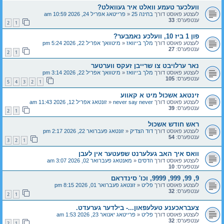
וועלכער טעמע וואלט איר געוואלט?
לעצטע פאוסט דורך
בחינה 25
«
פרייטאג אפריל 24, 2026 10:59 am
ענטפערס:
33
2
1
פון 1 ביז 10, וועלכע נאמבער?
לעצטע פאוסט דורך
מלך בייוואז
«
מיטוואך אפריל 22, 2026 5:24 pm
ענטפערס:
27
2
1
נאר ערלויבט צו שרייבן זעקס ווערטער
לעצטע פאוסט דורך
מלך בייוואז
«
מיטוואך אפריל 22, 2026 3:14 pm
ענטפערס:
105
5
4
3
2
1
זינטאג אשכול מיט א קאווע
לעצטע פאוסט דורך
never say never
«
זונטאג אפריל 12, 2026 11:43 am
ענטפערס:
39
2
1
ראש חודש אשכול
לעצטע פאוסט דורך
דוד הצדיק
«
זונטאג פעברואר 22, 2026 2:17 pm
ענטפערס:
54
3
2
1
וואס איך האב געלערנט שפעטער אין לעבן
לעצטע פאוסט דורך
הדסים
«
מאנטאג פעברואר 02, 2026 3:07 am
ענטפערס:
10
9, 99, 999, 9999, וכו' סינדראם
לעצטע פאוסט דורך
פליט
«
זונטאג פעברואר 01, 2026 8:15 pm
ענטפערס:
32
2
1
צעבראכענע טעלעפאון...- בילדער גערעדט.
לעצטע פאוסט דורך
פליט
«
פרייטאג יאנואר 23, 2026 1:53 am
ענטפערס:
32
2
1