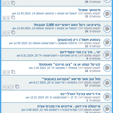
ענטפערס:
28
2
1
מיטוואך אשכול
לעצטע פאוסט דורך
רעגענדיגע זונטאג
«
מיטוואך אוגוסט 14, 2024 12:43 pm
ענטפערס:
33
2
1
ברעיקינג: ניקל האט דערגרייכט 3,000 תגובות!
לעצטע פאוסט דורך
רעגענדיגע זונטאג
«
מיטוואך אוגוסט 14, 2024 12:40 am
ענטפערס:
26
2
1
בעסטע תשפ"ג ניק (אנקעטע)
לעצטע פאוסט דורך
טראמפ געשאסן
«
דאנערשטאג אוגוסט 01, 2024 12:05 am
ענטפערס:
22
יעי... איך בין אזוי עקסיידעט
לעצטע פאוסט דורך
מיינע פאעזיעס
«
דאנערשטאג יולי 25, 2024 5:31 am
ענטפערס:
8
@ניקל קומט אן צו ״צען טויזנט״ פאוסטס!
לעצטע פאוסט דורך
געוואלד
«
מאנטאג יולי 22, 2024 1:34 am
ענטפערס:
26
2
1
מזל טוב פאר פרישע "אקטיווע באנוצער"
לעצטע פאוסט דורך
ווינטעלע
«
פרייטאג יוני 28, 2024 8:17 am
ענטפערס:
57
3
2
1
איד-דיטש צוויבּל העדלייינס
לעצטע פאוסט דורך
לך לך
«
דאנערשטאג יוני 20, 2024 12:21 am
ענטפערס:
2
אייוועלט איז דאון - אידטיש איז מכניס אורח
לעצטע פאוסט דורך
נקודות טובות
«
דינסטאג מאי 21, 2024 2:08 pm
ענטפערס:
23