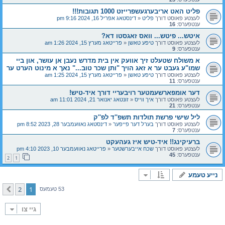
פליט האט אריבערגעשפרייזט 1000 תגובות!!!
לעצטע פאוסט דורך
פליט
«
דינסטאג אפריל 16, 2024 9:16 pm
ענטפערס:
16
איטש... פיטש... וואס זאגסטו דא?
לעצטע פאוסט דורך
טיפע טאשן
«
פרייטאג מערץ 15, 2024 1:26 am
ענטפערס:
9
א משולח שטעלט זיך אוועק אין בית מדרש נעבן אן עושר, און ביי
שמו"ע געבט ער א זאג הויך "ותן שכר טוב..." נאך א מינוט הערט ער
לעצטע פאוסט דורך
טיפע טאשן
«
פרייטאג מערץ 15, 2024 1:25 am
ענטפערס:
11
דער אומפארשעמטער רויבעריי דורך איד-טיש!
לעצטע פאוסט דורך
איך ווייס
«
זונטאג יאנואר 21, 2024 11:01 am
ענטפערס:
21
ליל שישי פרשת תולדות תשפ''ד לפ''ק
לעצטע פאוסט דורך
בערל דער פייפער
«
דינסטאג נאוועמבער 28, 2023 8:52 pm
ענטפערס:
7
ברעיקינג!! איד-טיש איז געהעקט
לעצטע פאוסט דורך
שכח אייבערשטער
«
פרייטאג נאוועמבער 10, 2023 4:10 pm
ענטפערס:
45
2
1
נייע טעמע
2
1
קומענדיגע
53 טעמעס
גיי צו