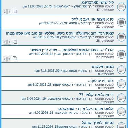
ליל שישי פארברענג
לעצטע פאוסט דורך
שטיינזאלץ
«
דאנערשטאג יולי 10, 2025 11:03 pm
ענטפערס:
47
2
1
טו א מצוה און געב א לייק
לעצטע פאוסט דורך
טלית
«
זונטאג יוני 29, 2025 3:46 pm
ענטפערס:
21
שאקירנד! רוב אייוועלט וויסט נישט וועלכע יום טוב מען עסט מצה!
לעצטע פאוסט דורך
ראובי
«
זונטאג מערץ 30, 2025 12:55 am
ענטפערס:
26
2
1
אדר'דיג. צעבראכענע טעלעפאון... שדא קיין מעשה
לעצטע פאוסט דורך
יוחנן כהן
«
מיטוואך מערץ 12, 2025 4:10 am
ענטפערס:
27
2
1
מנחה אלערט
לעצטע פאוסט דורך
מוזיק
«
זונטאג מערץ 09, 2025 7:18 pm
ענטפערס:
8
צום ווידערזען…
לעצטע פאוסט דורך
יוחנן כהן
«
דינסטאג יאנואר 28, 2025 6:37 am
ענטפערס:
8
די ציהל איז קלאר ??
לעצטע פאוסט דורך
יוחנן כהן
«
דינסטאג נאוועמבער 19, 2024 3:04 am
ענטפערס:
11
אלעס ארום ניקל און די אומגעגנט
לעצטע פאוסט דורך
ניקל
«
מיטוואך אקטאבער 16, 2024 4:09 am
ענטפערס:
8
נסיעה לארץ ישראל
לעצטע פאוסט דורך
פליט
«
זונטאג אוגוסט 18, 2024 11:15 pm