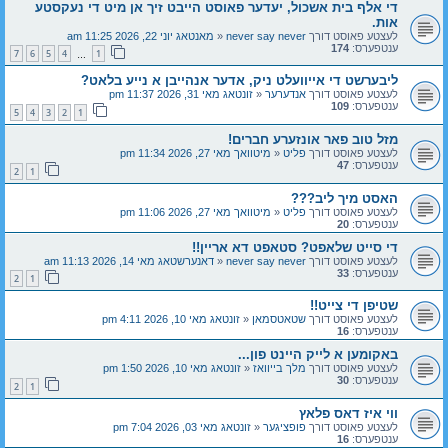
די אלף בית אשכול, יעדער פאוסט הייבט זיך אן מיט די נעקסטע
אות.
לעצטע פאוסט דורך
never say never
«
מאנטאג יוני 22, 2026 11:25 am
ענטפערס:
174
7
6
5
4
1
…
ליבערשט די אייוועלט ניק, אדער אנהייבן א נייע בלאט?
לעצטע פאוסט דורך
אנדערער
«
זונטאג מאי 31, 2026 11:37 pm
ענטפערס:
109
5
4
3
2
1
מזל טוב פאר אונזערע חברים!
לעצטע פאוסט דורך
פליט
«
מיטוואך מאי 27, 2026 11:34 pm
ענטפערס:
47
2
1
האסט מיך ליב???
לעצטע פאוסט דורך
פליט
«
מיטוואך מאי 27, 2026 11:06 pm
ענטפערס:
20
די סייט שלאפט? סטאפט דא אריין!!
לעצטע פאוסט דורך
never say never
«
דאנערשטאג מאי 14, 2026 11:13 am
ענטפערס:
33
2
1
שטיפן די צייט!!
לעצטע פאוסט דורך
שטאטסמאן
«
זונטאג מאי 10, 2026 4:11 pm
ענטפערס:
16
באקומען א לייק היינט פון...
לעצטע פאוסט דורך
מלך בייוואז
«
זונטאג מאי 10, 2026 1:50 pm
ענטפערס:
30
2
1
ווי איז דאס פלאץ
לעצטע פאוסט דורך
פופציגער
«
זונטאג מאי 03, 2026 7:04 pm
ענטפערס:
16