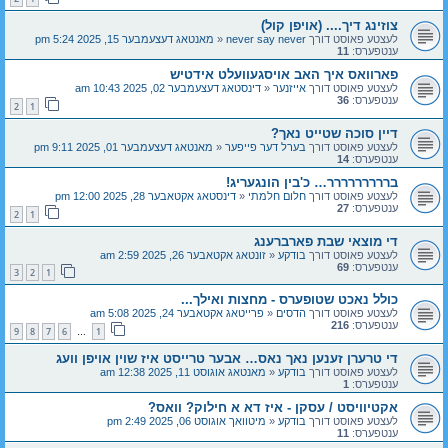
צוזינג דיך.... (אויפן קול)
לעצטע פאוסט דורך
never say never
«
מאנטאג דעצעמבער 15, 2025 5:24 pm
ענטפערס:
11
פארוואס איך האב אויסגעוועלט אידטיש
לעצטע פאוסט דורך
אייזנער
«
דינסטאג דעצעמבער 02, 2025 10:43 am
ענטפערס:
36
2
1
דיין סוכה שטייט נאך?
לעצטע פאוסט דורך
בערל דער פייפער
«
מאנטאג דעצעמבער 01, 2025 9:11 pm
ענטפערס:
14
בררררררררר… כ'בין הונגעריג!
לעצטע פאוסט דורך
חלום חלמתי
«
דינסטאג אקטאבער 28, 2025 12:00 pm
ענטפערס:
27
2
1
די מוצאי שבת פארברענג
לעצטע פאוסט דורך
בודקע
«
זונטאג אקטאבער 26, 2025 2:59 am
ענטפערס:
69
3
2
1
כולל נאכט שטופערס - מחצות ואילך...
לעצטע פאוסט דורך
הדסים
«
פרייטאג אקטאבער 24, 2025 5:08 am
ענטפערס:
216
9
8
7
6
1
…
די טרערן זענען נאך נאס… אבער טרייסט איז שוין אויפן וועג
לעצטע פאוסט דורך
בודקע
«
מאנטאג אוגוסט 11, 2025 12:38 am
ענטפערס:
1
אקטיוויסט / עסקן - איז דא א חילוק? וואס?
לעצטע פאוסט דורך
בודקע
«
מיטוואך אוגוסט 06, 2025 2:49 pm
ענטפערס:
11