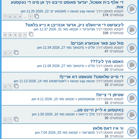
די אלף בית אשכול, יעדער פאוסט הייבט זיך אן מיט די נעקסטע
אות.
לעצטע פאוסט דורך
never say never
«
מאנטאג יוני 22, 2026 11:25 am
ענטפערס:
174
7
6
5
4
1
…
ליבערשט די אייוועלט ניק, אדער אנהייבן א נייע בלאט?
לעצטע פאוסט דורך
אנדערער
«
זונטאג מאי 31, 2026 11:37 pm
ענטפערס:
109
5
4
3
2
1
מזל טוב פאר אונזערע חברים!
לעצטע פאוסט דורך
פליט
«
מיטוואך מאי 27, 2026 11:34 pm
ענטפערס:
47
2
1
האסט מיך ליב???
לעצטע פאוסט דורך
פליט
«
מיטוואך מאי 27, 2026 11:06 pm
ענטפערס:
20
די סייט שלאפט? סטאפט דא אריין!!
לעצטע פאוסט דורך
never say never
«
דאנערשטאג מאי 14, 2026 11:13 am
ענטפערס:
33
2
1
שטיפן די צייט!!
לעצטע פאוסט דורך
שטאטסמאן
«
זונטאג מאי 10, 2026 4:11 pm
ענטפערס:
16
באקומען א לייק היינט פון...
לעצטע פאוסט דורך
מלך בייוואז
«
זונטאג מאי 10, 2026 1:50 pm
ענטפערס:
30
2
1
ווי איז דאס פלאץ
לעצטע פאוסט דורך
פופציגער
«
זונטאג מאי 03, 2026 7:04 pm
ענטפערס:
16