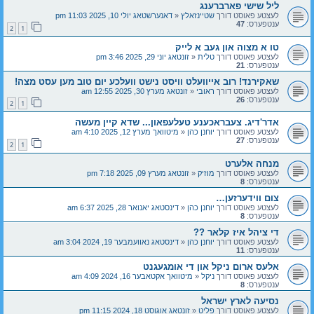
ליל שישי פארברענג
לעצטע פאוסט דורך
שטיינזאלץ
«
דאנערשטאג יולי 10, 2025 11:03 pm
ענטפערס:
47
2
1
טו א מצוה און געב א לייק
לעצטע פאוסט דורך
טלית
«
זונטאג יוני 29, 2025 3:46 pm
ענטפערס:
21
שאקירנד! רוב אייוועלט וויסט נישט וועלכע יום טוב מען עסט מצה!
לעצטע פאוסט דורך
ראובי
«
זונטאג מערץ 30, 2025 12:55 am
ענטפערס:
26
2
1
אדר'דיג. צעבראכענע טעלעפאון... שדא קיין מעשה
לעצטע פאוסט דורך
יוחנן כהן
«
מיטוואך מערץ 12, 2025 4:10 am
ענטפערס:
27
2
1
מנחה אלערט
לעצטע פאוסט דורך
מוזיק
«
זונטאג מערץ 09, 2025 7:18 pm
ענטפערס:
8
צום ווידערזען…
לעצטע פאוסט דורך
יוחנן כהן
«
דינסטאג יאנואר 28, 2025 6:37 am
ענטפערס:
8
די ציהל איז קלאר ??
לעצטע פאוסט דורך
יוחנן כהן
«
דינסטאג נאוועמבער 19, 2024 3:04 am
ענטפערס:
11
אלעס ארום ניקל און די אומגעגנט
לעצטע פאוסט דורך
ניקל
«
מיטוואך אקטאבער 16, 2024 4:09 am
ענטפערס:
8
נסיעה לארץ ישראל
לעצטע פאוסט דורך
פליט
«
זונטאג אוגוסט 18, 2024 11:15 pm