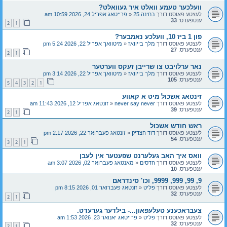
וועלכער טעמע וואלט איר געוואלט?
לעצטע פאוסט דורך
בחינה 25
«
פרייטאג אפריל 24, 2026 10:59 am
ענטפערס:
33
2
1
פון 1 ביז 10, וועלכע נאמבער?
לעצטע פאוסט דורך
מלך בייוואז
«
מיטוואך אפריל 22, 2026 5:24 pm
ענטפערס:
27
2
1
נאר ערלויבט צו שרייבן זעקס ווערטער
לעצטע פאוסט דורך
מלך בייוואז
«
מיטוואך אפריל 22, 2026 3:14 pm
ענטפערס:
105
5
4
3
2
1
זינטאג אשכול מיט א קאווע
לעצטע פאוסט דורך
never say never
«
זונטאג אפריל 12, 2026 11:43 am
ענטפערס:
39
2
1
ראש חודש אשכול
לעצטע פאוסט דורך
דוד הצדיק
«
זונטאג פעברואר 22, 2026 2:17 pm
ענטפערס:
54
3
2
1
וואס איך האב געלערנט שפעטער אין לעבן
לעצטע פאוסט דורך
הדסים
«
מאנטאג פעברואר 02, 2026 3:07 am
ענטפערס:
10
9, 99, 999, 9999, וכו' סינדראם
לעצטע פאוסט דורך
פליט
«
זונטאג פעברואר 01, 2026 8:15 pm
ענטפערס:
32
2
1
צעבראכענע טעלעפאון...- בילדער גערעדט.
לעצטע פאוסט דורך
פליט
«
פרייטאג יאנואר 23, 2026 1:53 am
ענטפערס:
32
2
1