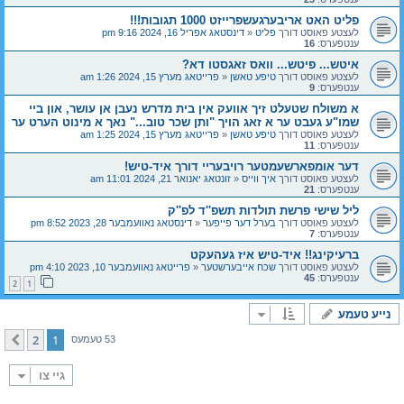
פליט האט אריבערגעשפרייזט 1000 תגובות!!!
לעצטע פאוסט דורך
פליט
«
דינסטאג אפריל 16, 2024 9:16 pm
ענטפערס:
16
איטש... פיטש... וואס זאגסטו דא?
לעצטע פאוסט דורך
טיפע טאשן
«
פרייטאג מערץ 15, 2024 1:26 am
ענטפערס:
9
א משולח שטעלט זיך אוועק אין בית מדרש נעבן אן עושר, און ביי
שמו"ע געבט ער א זאג הויך "ותן שכר טוב..." נאך א מינוט הערט ער
לעצטע פאוסט דורך
טיפע טאשן
«
פרייטאג מערץ 15, 2024 1:25 am
ענטפערס:
11
דער אומפארשעמטער רויבעריי דורך איד-טיש!
לעצטע פאוסט דורך
איך ווייס
«
זונטאג יאנואר 21, 2024 11:01 am
ענטפערס:
21
ליל שישי פרשת תולדות תשפ''ד לפ''ק
לעצטע פאוסט דורך
בערל דער פייפער
«
דינסטאג נאוועמבער 28, 2023 8:52 pm
ענטפערס:
7
ברעיקינג!! איד-טיש איז געהעקט
לעצטע פאוסט דורך
שכח אייבערשטער
«
פרייטאג נאוועמבער 10, 2023 4:10 pm
ענטפערס:
45
2
1
נייע טעמע
2
1
קומענדיגע
53 טעמעס
גיי צו