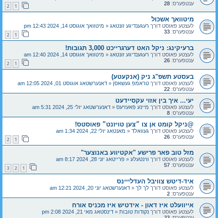
ענטפערס:
28
2
1
מיטוואך אשכול
לעצטע פאוסט דורך
רעגענדיגע זונטאג
«
מיטוואך אוגוסט 14, 2024 12:43 pm
ענטפערס:
33
2
1
ברעיקינג: ניקל האט דערגרייכט 3,000 תגובות!
לעצטע פאוסט דורך
רעגענדיגע זונטאג
«
מיטוואך אוגוסט 14, 2024 12:40 am
ענטפערס:
26
2
1
בעסטע תשפ"ג ניק (אנקעטע)
לעצטע פאוסט דורך
טראמפ געשאסן
«
דאנערשטאג אוגוסט 01, 2024 12:05 am
ענטפערס:
22
יעי... איך בין אזוי עקסיידעט
לעצטע פאוסט דורך
מיינע פאעזיעס
«
דאנערשטאג יולי 25, 2024 5:31 am
ענטפערס:
8
@ניקל קומט אן צו ״צען טויזנט״ פאוסטס!
לעצטע פאוסט דורך
געוואלד
«
מאנטאג יולי 22, 2024 1:34 am
ענטפערס:
26
2
1
מזל טוב פאר פרישע "אקטיווע באנוצער"
לעצטע פאוסט דורך
ווינטעלע
«
פרייטאג יוני 28, 2024 8:17 am
ענטפערס:
57
3
2
1
איד-דיטש צוויבּל העדלייינס
לעצטע פאוסט דורך
לך לך
«
דאנערשטאג יוני 20, 2024 12:21 am
ענטפערס:
2
אייוועלט איז דאון - אידטיש איז מכניס אורח
לעצטע פאוסט דורך
נקודות טובות
«
דינסטאג מאי 21, 2024 2:08 pm
ענטפערס:
23