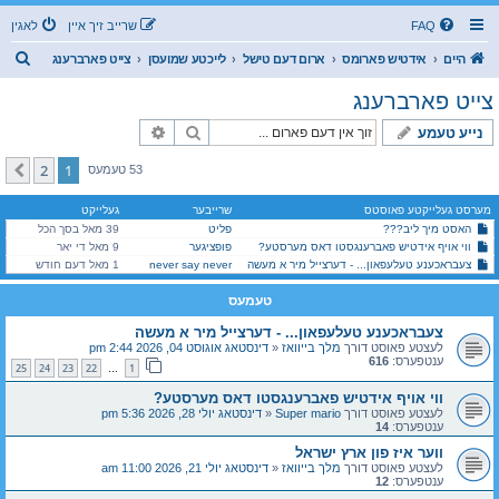
FAQ
שרייב זיך איין
לאגין
ז
היים
אידטיש פארומס
ארום דעם טישל
לייכטע שמועסן
צייט פארברענג
ו
צייט פארברענג
ך
זוך
פארגעשריטענע זוך
נייע טעמע
2
1
קומענדיגע
53 טעמעס
מערסט געלייקטע פאוסטס
שרייבער
געלייקט
האסט מיך ליב???
פליט
39 מאל בסך הכל
ווי אויף אידטיש פאברענגסטו דאס מערסטע?
פופציגער
9 מאל די יאר
צעבראכענע טעלעפאון... - דערצייל מיר א מעשה
never say never
1 מאל דעם חודש
טעמעס
צעבראכענע טעלעפאון... - דערצייל מיר א מעשה
לעצטע פאוסט דורך
מלך בייוואז
«
דינסטאג אוגוסט 04, 2026 2:44 pm
ענטפערס:
616
25
24
23
22
1
…
ווי אויף אידטיש פאברענגסטו דאס מערסטע?
לעצטע פאוסט דורך
Super mario
«
דינסטאג יולי 28, 2026 5:36 pm
ענטפערס:
14
ווער איז פון ארץ ישראל
לעצטע פאוסט דורך
מלך בייוואז
«
דינסטאג יולי 21, 2026 11:00 am
ענטפערס:
12