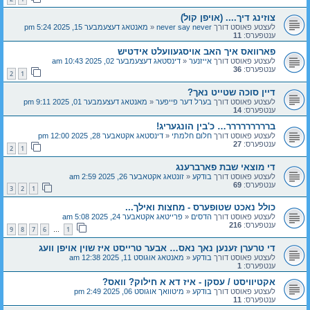
צוזינג דיך.... (אויפן קול)
לעצטע פאוסט דורך
never say never
«
מאנטאג דעצעמבער 15, 2025 5:24 pm
ענטפערס:
11
פארוואס איך האב אויסגעוועלט אידטיש
לעצטע פאוסט דורך
אייזנער
«
דינסטאג דעצעמבער 02, 2025 10:43 am
ענטפערס:
36
2
1
דיין סוכה שטייט נאך?
לעצטע פאוסט דורך
בערל דער פייפער
«
מאנטאג דעצעמבער 01, 2025 9:11 pm
ענטפערס:
14
בררררררררר… כ'בין הונגעריג!
לעצטע פאוסט דורך
חלום חלמתי
«
דינסטאג אקטאבער 28, 2025 12:00 pm
ענטפערס:
27
2
1
די מוצאי שבת פארברענג
לעצטע פאוסט דורך
בודקע
«
זונטאג אקטאבער 26, 2025 2:59 am
ענטפערס:
69
3
2
1
כולל נאכט שטופערס - מחצות ואילך...
לעצטע פאוסט דורך
הדסים
«
פרייטאג אקטאבער 24, 2025 5:08 am
ענטפערס:
216
9
8
7
6
1
…
די טרערן זענען נאך נאס… אבער טרייסט איז שוין אויפן וועג
לעצטע פאוסט דורך
בודקע
«
מאנטאג אוגוסט 11, 2025 12:38 am
ענטפערס:
1
אקטיוויסט / עסקן - איז דא א חילוק? וואס?
לעצטע פאוסט דורך
בודקע
«
מיטוואך אוגוסט 06, 2025 2:49 pm
ענטפערס:
11