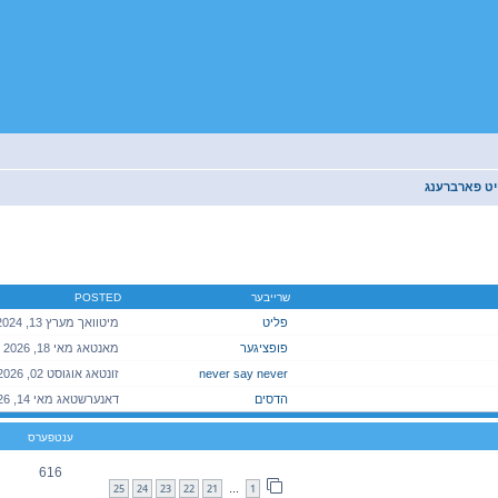
יט פארברענג
יטענע זוך
שרייבער
POSTED
פליט
פופציגער
never say never
הדסים
ענטפערס
616
25
24
23
22
21
1
…