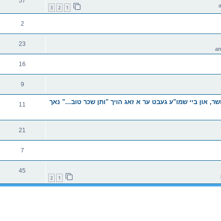
57
3
2
1
2
23
16
9
, און ביי שמו"ע געבט ער א זאג הויך "ותן שכר טוב..." נאך
11
21
7
45
2
1