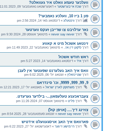
וועלכער טעמע וואלט איר געוואלט?
דורך
שכח אייבערשטער
»
דאנערשטאג נאוועמבער 09, 2023 11:01 pm
פון 1 ביז 10, וועלכע נאמבער?
דורך
ווינטעלע
»
דינסטאג מאי 14, 2024 2:56 pm
נאר ערלויבט צו שרייבן זעקס ווערטער
דורך
never say never
»
מיטוואך אוגוסט 28, 2024 9:30 pm
זינטאג אשכול מיט א קאווע
דורך
ס'קען זיין אז..
»
מיטוואך נאוועמבער 22, 2023 11:49 pm
ראש חודש אשכול
דורך
איד
»
דינסטאג נאוועמבער 14, 2023 5:27 pm
וואס איך האב געלערנט שפעטער אין לעבן
דורך
שטיינזאלץ
»
זונטאג יולי 06, 2025 6:02 pm
9, 99, 999, 9999, וכו' סינדראם
דורך
משתוקק לארץ ישראל
»
מאנטאג יולי 17, 2023 12:21 pm
צעבראכענע טעלעפאון...- בילדער גערעדט.
דורך
פליט
»
מיטוואך אוגוסט 07, 2024 11:26 pm
צוזינג דיך.... (אויפן קול)
דורך
never say never
»
זונטאג סעפטעמבער 28, 2025 8:54 pm
פארוואס איך האב אויסגעוועלט אידטיש
דורך
היימישע זייגער
»
דאנערשטאג יולי 27, 2023 6:22 pm