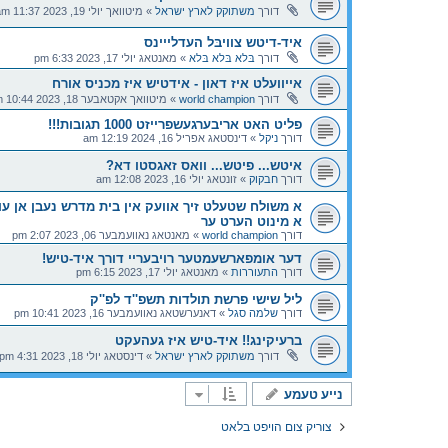
דורך
משתוקק לארץ ישראל
»
מיטוואך יולי 19, 2023 11:37 am
איד-דיטש צוויבּל העדלייינס
דורך
בּלא בּלא בּלא
»
מאנטאג יולי 17, 2023 6:33 pm
אייוועלט איז דאון - אידטיש איז מכניס אורח
דורך
world champion
»
מיטוואך אקטאבער 18, 2023 10:44 am
פליט האט אריבערגעשפרייזט 1000 תגובות!!!
דורך
ניקל
»
דינסטאג אפריל 16, 2024 12:19 am
איטש... פיטש... וואס זאגסטו דא?
דורך
חבקוק
»
זונטאג יולי 16, 2023 12:08 am
א משולח שטעלט זיך אוועק אין בית מדרש נעבן אן עושר
א מינוט הערט ער
דורך
world champion
»
מאנטאג נאוועמבער 06, 2023 2:07 pm
דער אומפארשעמטער רויבעריי דורך איד-טיש!
דורך
התעוררות
»
מאנטאג יולי 17, 2023 6:15 pm
ליל שישי פרשת תולדות תשפ''ד לפ''ק
דורך
שלמה סגל
»
דאנערשטאג נאוועמבער 16, 2023 10:41 pm
ברעיקינג!! איד-טיש איז געהעקט
דורך
משתוקק לארץ ישראל
»
דינסטאג יולי 18, 2023 4:31 pm
נייע טעמע
צוריק צום הויפט בלאט