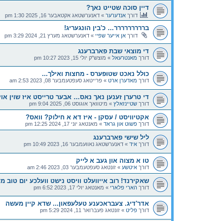
דיין סוכה שטייט נאך?
דורך
אנדערער
»
דאנערשטאג אקטאבער 16, 2025 1:30 pm
בררררררררר… כ'בין הונגעריג!
דורך
אן אייער שפיי
»
דאנערשטאג מערץ 21, 2024 3:29 pm
די מוצאי שבת פארברענג
דורך
מאנטרעאל
»
מוצש"ק יולי 15, 2023 10:27 pm
כולל נאכט שטופערס - מחצות ואילך...
דורך
מאדערן ארט
»
פרייטאג סעפטעמבער 08, 2023 2:53 am
די טרערן זענען נאך נאס… אבער טרייסט איז שוין אויפ
דורך
שטיינזאלץ
»
מיטוואך אוגוסט 06, 2025 9:04 pm
אקטיוויסט / עסקן - איז דא א חילוק? וואס?
דורך
פשוט און גראד
»
מאנטאג יוני 17, 2024 12:25 pm
ליל שישי פארברענג
דורך
איד
»
דאנערשטאג נאוועמבער 16, 2023 10:49 pm
טו א מצוה און געב א לייק
דורך
איטשע
»
זונטאג סעפטעמבער 03, 2023 2:46 am
שאקירנד! רוב אייוועלט וויסט נישט וועלכע יום טוב מ
דורך
הארי פלארי
»
מאנטאג יולי 17, 2023 6:52 pm
אדר'דיג. צעבראכענע טעלעפאון... שדא קיין מעשה
דורך
פליט
»
זונטאג פעברואר 11, 2024 5:29 pm