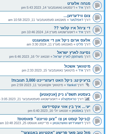
מנחה אלערט
דורך
איד
»
דינסטאג נאוועמבער 14, 2023 5:43 pm
צום ווידערזען…
דורך
דאפלטער
»
מאנטאג סעפטעמבער 11, 2023 10:58 am
די ציהל איז קלאר ??
דורך
איד
»
דאנערשטאג מערץ 14, 2024 10:46 pm
אלעס ארום ניקל און די אומגעגנט
דורך
פליט
»
מאנטאג מערץ 11, 2024 3:30 am
נסיעה לארץ ישראל
דורך
משתוקק לארץ ישראל
»
זונטאג יולי 16, 2023 6:46 pm
מיטוואך אשכול
דורך
איד
»
מיטוואך נאוועמבער 15, 2023 2:33 pm
ברעיקינג: ניקל האט דערגרייכט 3,000 תגובות!
דורך
Yankel
»
מיטוואך אקטאבער 11, 2023 2:59 pm
בעסטע תשפ"ג ניק (אנקעטע)
דורך
טראפקעלע
»
דאנערשטאג סעפטעמבער 21, 2023 3:05 am
יעי... איך בין אזוי עקסיידעט
דורך
באסטאן
»
זונטאג יולי 16, 2023 6:40 pm
@ניקל קומט אן צו ״צען טויזנט״ פאוסטס!
דורך
דזשארדזש וואשינגטאן
»
פרייטאג אוגוסט 25, 2023 10:48 am
מזל טוב פאר פרישע "אקטיווע באנוצער"