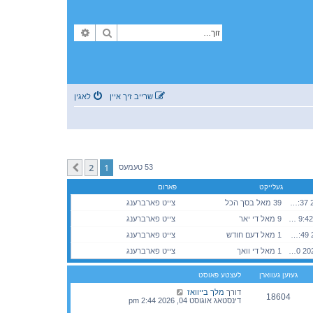
זוך
פארגעשריטענע זוך
שרייב זיך איין
לאגין
2
1
קומענדיגע
53 טעמעס
געלייקט
פארום
מיטוואך מערץ 13, 2024 1:37 am
39 מאל בסך הכל
צייט פארברענג
מאנטאג מאי 18, 2026 9:42 pm
9 מאל די יאר
צייט פארברענג
זונטאג אוגוסט 02, 2026 10:49 am
1 מאל דעם חודש
צייט פארברענג
דאנערשטאג מאי 14, 2026 1:10 am
1 מאל די וואך
צייט פארברענג
געזען געווארן
לעצטע פאוסט
דורך
מלך בייוואז
18604
דינסטאג אוגוסט 04, 2026 2:44 pm