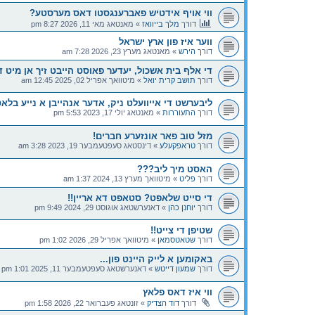
ווי אויף אידטיש פאברענגסטו דאס מערסטע?
דורך
מלך בייוואז
»
מאנטאג מאי 11, 2026 8:27 pm
ווער איז פון ארץ ישראל
דורך
הירש
»
מאנטאג מערץ 23, 2026 7:28 am
די אלף בית אשכול, יעדער פאוסט הייבט זיך אן מיט 
דורך
תושב קרית יואל
»
מיטוואך אפריל 02, 2025 12:45 am
ליבערשט די אייוועלט ניק, אדער אנהייבן א נייע בלא
דורך
התעוררות
»
מאנטאג יולי 17, 2023 5:53 pm
מזל טוב פאר אונזערע חברים!
דורך
טראפקעלע
»
דינסטאג סעפטעמבער 19, 2023 3:28 am
האסט מיך ליב???
דורך
פליט
»
מיטוואך מערץ 13, 2024 1:37 am
די סייט שלאפט? סטאפט דא אריין!!
דורך
יוחנן כהן
»
דאנערשטאג אוגוסט 29, 2024 9:49 pm
שטיפן די צייט!!
דורך
שטאטסמאן
»
מיטוואך אפריל 29, 2026 1:02 pm
באקומען א לייק היינט פון...
דורך
שמעון דייטש
»
דאנערשטאג סעפטעמבער 11, 2025 1:01 pm
ווי איז דאס פלאץ
דורך
דוד הצדיק
»
זונטאג פעברואר 22, 2026 1:58 pm