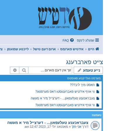
שנעלע לינקס
FAQ
היים
אידטיש פארומס
ארום דעם טישל
לייכטע שמועסן
צי
צייט פארברענג
זוך
פארגעשר
נייע טעמע
מערסט געלייקטע פאוסטס
האסט מיך ליב???
ווי אויף אידטיש פאברענגסטו דאס מערסטע?
צעבראכענע טעלעפאון... - דערצייל מיר א מעשה
ווי אויף אידטיש פאברענגסטו דאס מערסטע?
טעמעס
צעבראכענע טעלעפאון... - דערצייל מיר א מעשה
דורך
אני-הק'
»
מאנטאג יולי 17, 2023 12:47 am