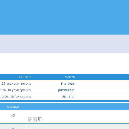
יטענע זוך
שרייבער
POSTED
שמעי' גרין
מיליטערמאן
בחינה 25
ענטפערס
42
2
1