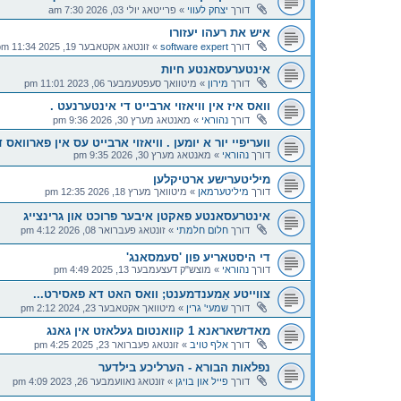
דורך
יצחק לעווי
»
פרייטאג יולי 03, 2026 7:30 am
איש את רעהו יעזורו
דורך
software expert
»
זונטאג אקטאבער 19, 2025 11:34 pm
אינטערעסאנטע חיות
דורך
מירון
»
מיטוואך סעפטעמבער 06, 2023 11:01 pm
וואס איז אין וויאזוי ארבייט די אינטערנעט .
דורך
נהוראי
»
מאנטאג מערץ 30, 2026 9:36 pm
וועריפיי יור א יומען . וויאזוי ארבייט עס אין פארוואס
דורך
נהוראי
»
מאנטאג מערץ 30, 2026 9:35 pm
מיליטערישע ארטיקלען
דורך
מיליטערמאן
»
מיטוואך מערץ 18, 2026 12:35 pm
אינטרעסאנטע פאקטן איבער פרוכט און גרינצייג
דורך
חלום חלמתי
»
זונטאג פעברואר 08, 2026 4:12 pm
די היסטאריע פון 'סעמסאנג'
דורך
נהוראי
»
מוצש"ק דעצעמבער 13, 2025 4:49 pm
צווייטע אַמענדמענט; וואס האט דא פאסירט...
דורך
שמעי' גרין
»
מיטוואך אקטאבער 23, 2024 2:12 pm
מאדזשאראנא 1 קוואנטום געלאזט אין גאנג
דורך
אלף טויב
»
זונטאג פעברואר 23, 2025 4:25 pm
נפלאות הבורא - הערליכע בילדער
דורך
פייל און בויגן
»
זונטאג נאוועמבער 26, 2023 4:09 pm