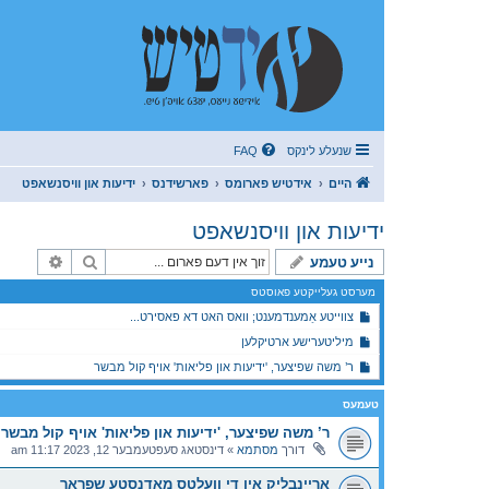
שנעלע לינקס
FAQ
היים
אידטיש פארומס
פארשידנס
ידיעות און וויסנשאפט
ידיעות און וויסנשאפט
זוך
פארגעשר
נייע טעמע
מערסט געלייקטע פאוסטס
צווייטע אַמענדמענט; וואס האט דא פאסירט...
מיליטערישע ארטיקלען
ר’ משה שפיצער, 'ידיעות און פליאות' אויף קול מבשר
טעמעס
ר’ משה שפיצער, 'ידיעות און פליאות' אויף קול מבשר
דורך
מסתמא
»
דינסטאג סעפטעמבער 12, 2023 11:17 am
אריינבליק אין די וועלטס מאדנסטע שפראך