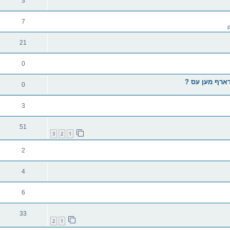
3
7
21
0
 דארף מען עס ?
0
3
51
3
2
1
2
4
6
33
2
1