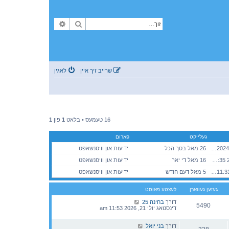
זוך
פארגעשריטענע זוך
שרייב זיך איין
לאגין
16 טעמעס • בלאט
1
פון
1
געלייקט
פארום
מיטוואך אקטאבער 23, 2024 2:12 pm
26 מאל בסך הכל
ידיעות און וויסנשאפט
מיטוואך מערץ 18, 2026 12:35 pm
16 מאל די יאר
ידיעות און וויסנשאפט
מאנטאג יולי 20, 2026 11:31 am
5 מאל דעם חודש
ידיעות און וויסנשאפט
געזען געווארן
לעצטע פאוסט
דורך
בחינה 25
5490
דינסטאג יולי 21, 2026 11:53 am
דורך
בני יואל