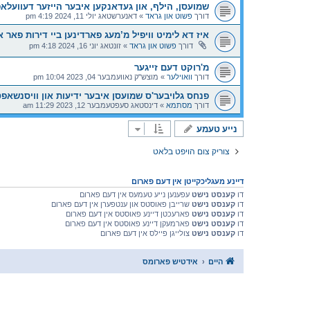
שמועסן, הילף, און געדאנקען איבער הייזער דעוועלא
דורך
פשוט און גראד
»
דאנערשטאג יולי 11, 2024 4:19 pm
איז דא לימיט וויפיל מ’מעג פארדינען ביי דירות פאר א
דורך
פשוט און גראד
»
זונטאג יוני 16, 2024 4:18 pm
מ'רוקט דעם זייגער
דורך
וואוילער
»
מוצש"ק נאוועמבער 04, 2023 10:04 pm
פנחס גלויבער'ס שמועסן איבער ידיעות און וויסנשאפט
דורך
מסתמא
»
דינסטאג סעפטעמבער 12, 2023 11:29 am
נייע טעמע
צוריק צום הויפט בלאט
דיינע מעגליכקייטן אין דעם פארום
דו
קענסט נישט
עפענען נייע טעמעס אין דעם פארום
דו
קענסט נישט
שרייבן פאוסטס און ענטפערן אין דעם פארום
דו
קענסט נישט
פארעכטן דיינע פאוסטס אין דעם פארום
דו
קענסט נישט
פארמעקן דיינע פאוסטס אין דעם פארום
דו
קענסט נישט
צולייגן פיילס אין דעם פארום
היים
אידטיש פארומס