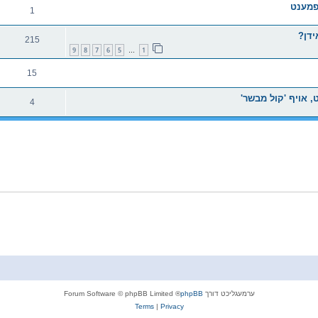
פמענט
1
ידן?
215
9
8
7
6
5
1
…
15
, אויף 'קול מבשר'
4
ערמעגליכט דורך
phpBB
® Forum Software © phpBB Limited
Terms
|
Privacy