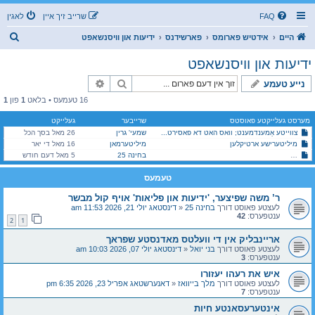
FAQ
שרייב זיך איין
לאגין
ז
היים
אידטיש פארומס
פארשידנס
ידיעות און וויסנשאפט
ו
ידיעות און וויסנשאפט
ך
זוך
פארגעשריטענע זוך
נייע טעמע
16 טעמעס • בלאט
1
פון
1
מערסט געלייקטע פאוסטס
שרייבער
געלייקט
צווייטע אַמענדמענט; וואס האט דא פאסירט...
שמעי' גרין
26 מאל בסך הכל
מיליטערישע ארטיקלען
מיליטערמאן
16 מאל די יאר
ר’ משה שפיצער, 'ידיעות און פליאות' אויף קול מבשר
בחינה 25
5 מאל דעם חודש
טעמעס
ר’ משה שפיצער, 'ידיעות און פליאות' אויף קול מבשר
לעצטע פאוסט דורך
בחינה 25
«
דינסטאג יולי 21, 2026 11:53 am
ענטפערס:
42
2
1
אריינבליק אין די וועלטס מאדנסטע שפראך
לעצטע פאוסט דורך
בני יואל
«
דינסטאג יולי 07, 2026 10:03 am
ענטפערס:
3
איש את רעהו יעזורו
לעצטע פאוסט דורך
מלך בייוואז
«
דאנערשטאג אפריל 23, 2026 6:35 pm
ענטפערס:
7
אינטערעסאנטע חיות