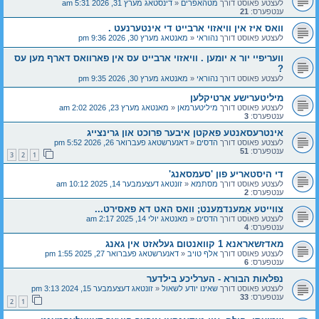
לעצטע פאוסט דורך
מטהאפרים
«
דינסטאג מערץ 31, 2026 5:31 am
ענטפערס:
21
וואס איז אין וויאזוי ארבייט די אינטערנעט .
לעצטע פאוסט דורך
נהוראי
«
מאנטאג מערץ 30, 2026 9:36 pm
וועריפיי יור א יומען . וויאזוי ארבייט עס אין פארוואס דארף מען עס
?
לעצטע פאוסט דורך
נהוראי
«
מאנטאג מערץ 30, 2026 9:35 pm
מיליטערישע ארטיקלען
לעצטע פאוסט דורך
מיליטערמאן
«
מאנטאג מערץ 23, 2026 2:02 am
ענטפערס:
3
אינטרעסאנטע פאקטן איבער פרוכט און גרינצייג
לעצטע פאוסט דורך
הדסים
«
דאנערשטאג פעברואר 26, 2026 5:52 pm
ענטפערס:
51
3
2
1
די היסטאריע פון 'סעמסאנג'
לעצטע פאוסט דורך
מסתמא
«
זונטאג דעצעמבער 14, 2025 10:12 am
ענטפערס:
2
צווייטע אַמענדמענט; וואס האט דא פאסירט...
לעצטע פאוסט דורך
הדסים
«
מאנטאג יולי 14, 2025 2:17 am
ענטפערס:
4
מאדזשאראנא 1 קוואנטום געלאזט אין גאנג
לעצטע פאוסט דורך
אלף טויב
«
דאנערשטאג פעברואר 27, 2025 1:55 pm
ענטפערס:
6
נפלאות הבורא - הערליכע בילדער
לעצטע פאוסט דורך
שאינו יודע לשאול
«
זונטאג דעצעמבער 15, 2024 3:13 pm
ענטפערס:
33
2
1