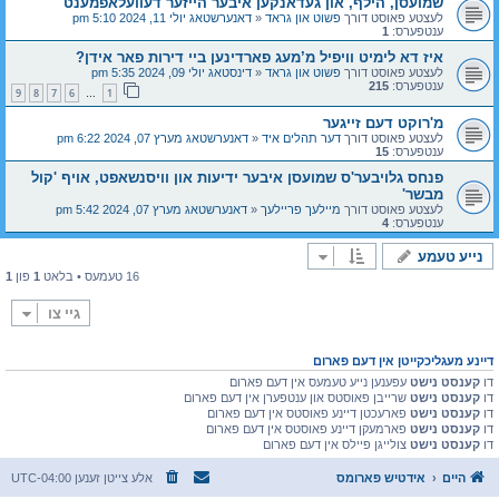
שמועסן, הילף, און געדאנקען איבער הייזער דעוועלאפמענט
לעצטע פאוסט דורך
פשוט און גראד
«
דאנערשטאג יולי 11, 2024 5:10 pm
ענטפערס:
1
איז דא לימיט וויפיל מ’מעג פארדינען ביי דירות פאר אידן?
לעצטע פאוסט דורך
פשוט און גראד
«
דינסטאג יולי 09, 2024 5:35 pm
ענטפערס:
215
9
8
7
6
1
…
מ'רוקט דעם זייגער
לעצטע פאוסט דורך
דער תהלים איד
«
דאנערשטאג מערץ 07, 2024 6:22 pm
ענטפערס:
15
פנחס גלויבער'ס שמועסן איבער ידיעות און וויסנשאפט, אויף 'קול
מבשר'
לעצטע פאוסט דורך
מיילעך פריילעך
«
דאנערשטאג מערץ 07, 2024 5:42 pm
ענטפערס:
4
נייע טעמע
16 טעמעס • בלאט
1
פון
1
גיי צו
דיינע מעגליכקייטן אין דעם פארום
דו
קענסט נישט
עפענען נייע טעמעס אין דעם פארום
דו
קענסט נישט
שרייבן פאוסטס און ענטפערן אין דעם פארום
דו
קענסט נישט
פארעכטן דיינע פאוסטס אין דעם פארום
דו
קענסט נישט
פארמעקן דיינע פאוסטס אין דעם פארום
דו
קענסט נישט
צולייגן פיילס אין דעם פארום
היים
אידטיש פארומס
אלע צייטן זענען
UTC-04:00