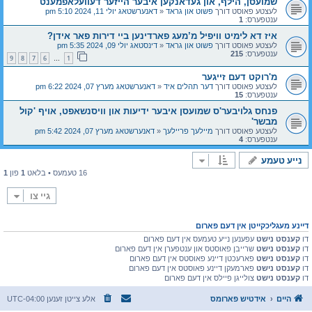
שמועסן, הילף, און געדאנקען איבער הייזער דעוועלאפמענט
לעצטע פאוסט דורך
פשוט און גראד
«
דאנערשטאג יולי 11, 2024 5:10 pm
ענטפערס:
1
איז דא לימיט וויפיל מ’מעג פארדינען ביי דירות פאר אידן?
לעצטע פאוסט דורך
פשוט און גראד
«
דינסטאג יולי 09, 2024 5:35 pm
ענטפערס:
215
9
8
7
6
1
…
מ'רוקט דעם זייגער
לעצטע פאוסט דורך
דער תהלים איד
«
דאנערשטאג מערץ 07, 2024 6:22 pm
ענטפערס:
15
פנחס גלויבער'ס שמועסן איבער ידיעות און וויסנשאפט, אויף 'קול
מבשר'
לעצטע פאוסט דורך
מיילעך פריילעך
«
דאנערשטאג מערץ 07, 2024 5:42 pm
ענטפערס:
4
נייע טעמע
16 טעמעס • בלאט
1
פון
1
גיי צו
דיינע מעגליכקייטן אין דעם פארום
דו
קענסט נישט
עפענען נייע טעמעס אין דעם פארום
דו
קענסט נישט
שרייבן פאוסטס און ענטפערן אין דעם פארום
דו
קענסט נישט
פארעכטן דיינע פאוסטס אין דעם פארום
דו
קענסט נישט
פארמעקן דיינע פאוסטס אין דעם פארום
דו
קענסט נישט
צולייגן פיילס אין דעם פארום
היים
אידטיש פארומס
אלע צייטן זענען
UTC-04:00