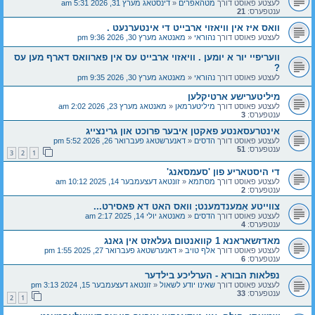
לעצטע פאוסט דורך
מטהאפרים
«
דינסטאג מערץ 31, 2026 5:31 am
ענטפערס:
21
וואס איז אין וויאזוי ארבייט די אינטערנעט .
לעצטע פאוסט דורך
נהוראי
«
מאנטאג מערץ 30, 2026 9:36 pm
וועריפיי יור א יומען . וויאזוי ארבייט עס אין פארוואס דארף מען עס
?
לעצטע פאוסט דורך
נהוראי
«
מאנטאג מערץ 30, 2026 9:35 pm
מיליטערישע ארטיקלען
לעצטע פאוסט דורך
מיליטערמאן
«
מאנטאג מערץ 23, 2026 2:02 am
ענטפערס:
3
אינטרעסאנטע פאקטן איבער פרוכט און גרינצייג
לעצטע פאוסט דורך
הדסים
«
דאנערשטאג פעברואר 26, 2026 5:52 pm
ענטפערס:
51
3
2
1
די היסטאריע פון 'סעמסאנג'
לעצטע פאוסט דורך
מסתמא
«
זונטאג דעצעמבער 14, 2025 10:12 am
ענטפערס:
2
צווייטע אַמענדמענט; וואס האט דא פאסירט...
לעצטע פאוסט דורך
הדסים
«
מאנטאג יולי 14, 2025 2:17 am
ענטפערס:
4
מאדזשאראנא 1 קוואנטום געלאזט אין גאנג
לעצטע פאוסט דורך
אלף טויב
«
דאנערשטאג פעברואר 27, 2025 1:55 pm
ענטפערס:
6
נפלאות הבורא - הערליכע בילדער
לעצטע פאוסט דורך
שאינו יודע לשאול
«
זונטאג דעצעמבער 15, 2024 3:13 pm
ענטפערס:
33
2
1