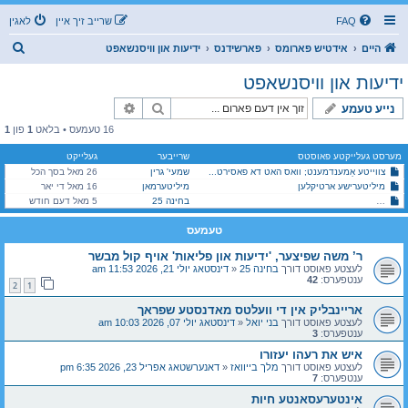
FAQ
שרייב זיך איין
לאגין
ז
היים
אידטיש פארומס
פארשידנס
ידיעות און וויסנשאפט
ו
ידיעות און וויסנשאפט
ך
זוך
פארגעשריטענע זוך
נייע טעמע
16 טעמעס • בלאט
1
פון
1
מערסט געלייקטע פאוסטס
שרייבער
געלייקט
צווייטע אַמענדמענט; וואס האט דא פאסירט...
שמעי' גרין
26 מאל בסך הכל
מיליטערישע ארטיקלען
מיליטערמאן
16 מאל די יאר
ר’ משה שפיצער, 'ידיעות און פליאות' אויף קול מבשר
בחינה 25
5 מאל דעם חודש
טעמעס
ר’ משה שפיצער, 'ידיעות און פליאות' אויף קול מבשר
לעצטע פאוסט דורך
בחינה 25
«
דינסטאג יולי 21, 2026 11:53 am
ענטפערס:
42
2
1
אריינבליק אין די וועלטס מאדנסטע שפראך
לעצטע פאוסט דורך
בני יואל
«
דינסטאג יולי 07, 2026 10:03 am
ענטפערס:
3
איש את רעהו יעזורו
לעצטע פאוסט דורך
מלך בייוואז
«
דאנערשטאג אפריל 23, 2026 6:35 pm
ענטפערס:
7
אינטערעסאנטע חיות